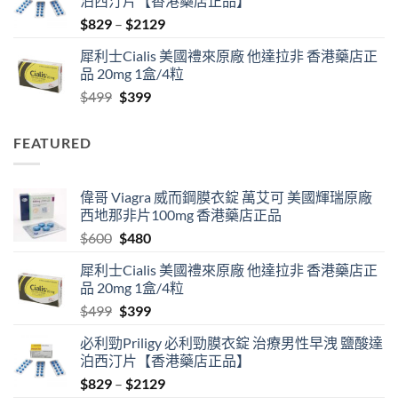
泊西汀片【香港藥店正品】
$600.
$480.
Price
$
829
–
$
2129
range:
犀利士Cialis 美國禮來原廠 他達拉非 香港藥店正
$829
品 20mg 1盒/4粒
through
Original
Current
$
499
$
399
$2129
price
price
was:
is:
FEATURED
$499.
$399.
偉哥 Viagra 威而鋼膜衣錠 萬艾可 美國輝瑞原廠
西地那非片100mg 香港藥店正品
Original
Current
$
600
$
480
price
price
犀利士Cialis 美國禮來原廠 他達拉非 香港藥店正
was:
is:
品 20mg 1盒/4粒
$600.
$480.
Original
Current
$
499
$
399
price
price
必利勁Priligy 必利勁膜衣錠 治療男性早洩 鹽酸達
was:
is:
泊西汀片【香港藥店正品】
$499.
$399.
Price
$
829
–
$
2129