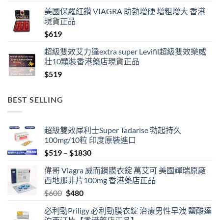
range:
美國保羅紅鑽 VIAGRA 助勃增硬 增粗增大 香港
$519
現貨正品
through
$
619
$1389
超級雙效艾力達extra super Levifil超級雙效樂威
壯10顆裝香港藥店現貨正品
$
519
BEST SELLING
超級雙效犀利士Super Tadarise 勃起持久
100mg/10粒 印度原裝進口
Price
$
519
–
$
1830
range:
偉哥 Viagra 威而鋼膜衣錠 萬艾可 美國輝瑞原廠
$519
西地那非片100mg 香港藥店正品
through
Original
Current
$
600
$
480
$1830
price
price
必利勁Priligy 必利勁膜衣錠 治療男性早洩 鹽酸達
was:
is: