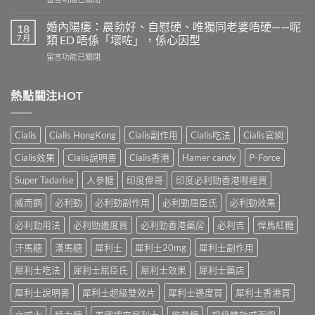
效
多
〈果
嗎？
少？
凍
4
婚內陽痿：晨勃好、自慰硬、唯獨同老婆唔硬——呢
18
完
威
個
7 月
類 ED 唔係「壞咗」，係心因型
整
而
信
指
在
留言功能已關閉
鋼
號
南：
〈婚
vs
自
香
內
犀
我
港
陽
熱點關注HOT
利
評
男
痿：
士
估
性
晨
長
＋
必
勃
期
副
Cialis
Cialis HongKong
Cialis副作用
Cialis吃法
Cialis官網
讀
好、
比
作
的
自
較：
用
Cialis效果
Cialis說明書
Cialis香港
Hamer candy
P-Force
正
慰
邊
與
確
硬、
款
Super Tadarise
人參糖
印度偉哥
印度必利勁香港哪裡買
增
用
唯
先
效
法〉
獨
威而鋼
必利勁
必利勁副作用
必利勁屈臣氏
必利勁效果
適
全
中
同
合
指
老
必利勁用法
必利勁邊度買
必利勁香港藥房
必利吉
悍馬紅糖
「長
南，
婆
期
香
汗馬糖
漢馬糖
犀利士
犀利士20mg
犀利士副作用
唔
管
港
硬
理」？〉
男
犀利士吃法
犀利士屈臣氏
犀利士效果
犀利士藥店
——
中
性
呢
必
犀利士說明書
犀利士超級雙效片
犀利士邊度買
犀利士香港買
類
讀〉
ED
中
立威大
精力糖
美國禮來犀利士
能量糖
超級雙效威而鋼