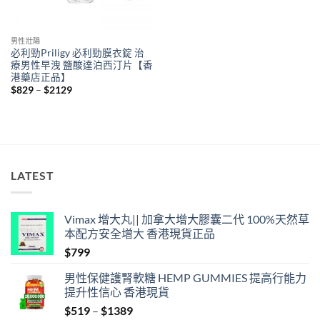
男性壯陽
必利勁Priligy 必利勁膜衣錠 治
療男性早洩 鹽酸達泊西汀片【香
港藥店正品】
Price
$
829
–
$
2129
range:
$829
through
$2129
LATEST
Vimax 增大丸|| 加拿大增大膠囊二代 100%天然草
本配方安全增大 香港現貨正品
$
799
男性保健護腎軟糖 HEMP GUMMIES 提高行能力
提升性信心 香港現貨
Price
$
519
–
$
1389