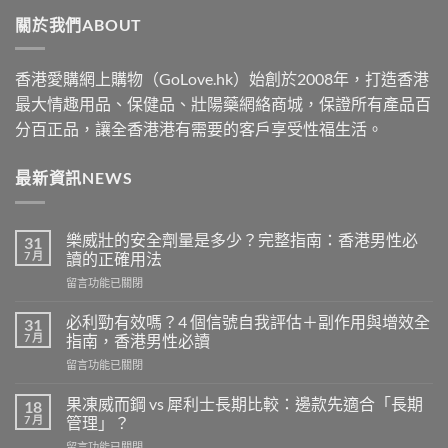
through
關於我們ABOUT
$1830
香港愛購網上購物（GoLove.hk）始創於2008年，打造香港
最大情趣用品、保健品、壯陽藥網絡商城，保證所有產品百
分百正品，讓全香港港有需要的客戶享受性福生活。
最新資訊NEWS
樂威壯的安全劑量是多少？完整指南：香港男性必
31
7 月
讀的正確用法
在
留言功能已關閉
〈樂
威
必利勁有效嗎？4 個信號自我評估＋副作用與增效全
31
壯
7 月
指南，香港男性必讀
的
在
留言功能已關閉
安
〈必
全
利
劑
果凍威而鋼 vs 犀利士長期比較：邊款先適合「長期
18
勁
量
7 月
管理」？
有
是
在
留言功能已關閉