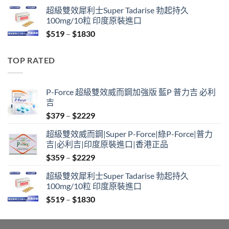
range:
超級雙效犀利士Super Tadarise 勃起持久
$829
100mg/10粒 印度原裝進口
through
Price
$
519
–
$
1830
$2129
range:
$519
TOP RATED
through
$1830
P-Force 超級雙效威而鋼加強版 藍P 普力吉 必利
吉
Price
$
379
–
$
2229
range:
超級雙效威而鋼|Super P-Force|綠P-Force|普力
$379
吉|必利吉|印度原裝進口|香港正品
through
Price
$
359
–
$
2229
$2229
range:
超級雙效犀利士Super Tadarise 勃起持久
$359
100mg/10粒 印度原裝進口
through
Price
$
519
–
$
1830
$2229
range:
$519