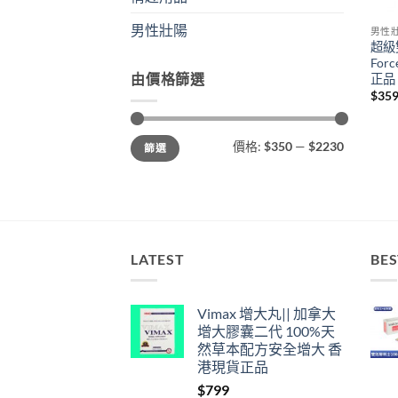
男性壯陽
男性
超級雙
Fo
由價格篩選
正品
$
35
最
最
價格:
$350
—
$2230
篩選
低
高
價
價
格
格
LATEST
BES
Vimax 增大丸|| 加拿大
增大膠囊二代 100%天
然草本配方安全增大 香
港現貨正品
$
799