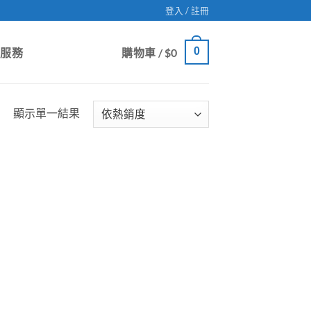
登入 / 註冊
0
戶服務
購物車 /
$
0
顯示單一結果