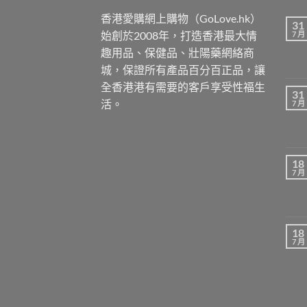
香港愛購網上購物（GoLove.hk）
31
始創於2008年，打造香港最大情
7 月
趣用品、保健品、壯陽藥網絡商
城，保證所有產品百分百正品，讓
全香港港有需要的客戶享受性福生
31
活。
7 月
18
7 月
18
7 月