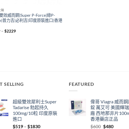
壯陽
效威而鋼|Super P-Force|綠P-
rce|普力吉|必利吉|印度原裝進口|香港
Price
9
–
$
2229
range:
$359
through
$2229
T SELLING
FEATURED
超級雙效犀利士Super
偉哥 Viagra 威而
Tadarise 勃起持久
錠 萬艾可 美國輝
100mg/10粒 印度原裝
廠 西地那非片100
進口
香港藥店正品
Price
Original
Current
$
519
–
$
1830
$
600
$
480