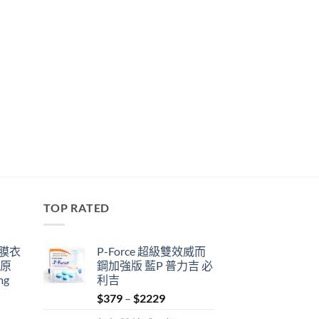
TOP RATED
鋼膜衣
P-Force 超級雙效威而
瑞原
鋼加強版 藍P 普力吉 必
mg
利吉
Price
$
379
–
$
2229
range: