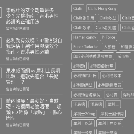
Cialis
Cialis HongKong
樂威壯的安全劑量是多
少？完整指南：香港男性
Cialis副作用
Cialis吃法
Ciali
必讀的正確用法
Cialis效果
Cialis說明書
Ciali
在
留言功能已關閉
〈樂
Hamer candy
P-Force
威
必利勁有效嗎？4 個信號自
壯
我評估＋副作用與增效全
Super Tadarise
人參糖
印度偉
的
指南，香港男性必讀
安
印度必利勁香港哪裡買
威而鋼
在
全
留言功能已關閉
〈必
劑
必利勁
必利勁副作用
利
量
果凍威而鋼 vs 犀利士長期
勁
是
必利勁屈臣氏
必利勁效果
比較：邊款先適合「長期
有
多
管理」？
效
少？
必利勁用法
必利勁邊度買
在
嗎？
留言功能已關閉
完
〈果
4
必利勁香港藥房
必利吉
悍馬
整
凍
個
指
婚內陽痿：晨勃好、自慰
汗馬糖
漢馬糖
犀利士
威
信
南：
硬、唯獨同老婆唔硬——呢
而
號
香
類 ED 唔係「壞咗」，係心
犀利士20mg
犀利士副作用
鋼
自
港
因型
vs
我
男
犀利士吃法
犀利士屈臣氏
犀
評
在
性
留言功能已關閉
利
估
〈婚
必
犀利士效果
犀利士藥店