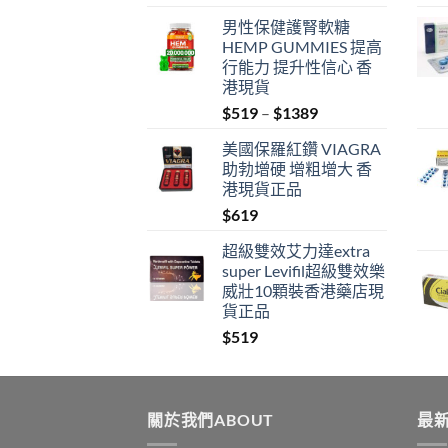
男性保健護腎軟糖
HEMP GUMMIES 提高
行能力 提升性信心 香
港現貨
Price
$
519
–
$
1389
range:
美國保羅紅鑽 VIAGRA
$519
助勃增硬 增粗增大 香
through
港現貨正品
$1389
$
619
超級雙效艾力達extra
super Levifil超級雙效樂
威壯10顆裝香港藥店現
貨正品
$
519
關於我們ABOUT
最新