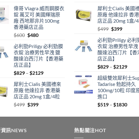
range:
price
price
偉哥 Viagra 威而鋼膜衣
犀利士Cialis 美國
$519
was:
is:
錠 萬艾可 美國輝瑞原
原廠 他達拉非 香
through
$600.
$480.
廠 西地那非片100mg
店正品 20mg 1盒/
$1830
香港藥店正品
Original
Current
$
499
$
399
Original
Current
$
600
$
480
price
price
必利勁Priligy 必
price
price
was:
is:
必利勁Priligy 必利勁膜
衣錠 治療男性早洩
was:
is:
$499.
$399.
衣錠 治療男性早洩 鹽
酸達泊西汀片【香
$600.
$480.
酸達泊西汀片【香港藥
店正品】
店正品】
Price
$
829
–
$
2129
Price
$
829
–
$
2129
range
超級雙效犀利士Sup
range:
$829
犀利士Cialis 美國禮來
Tadarise 勃起持久
$829
thro
原廠 他達拉非 香港藥
100mg/10粒 印度
through
$212
店正品 20mg 1盒/4粒
進口
$2129
Original
Current
Price
$
499
$
399
$
519
–
$
1830
price
price
range
was:
is:
$519
$499.
$399.
thro
資訊NEWS
熱點關注HOT
$183