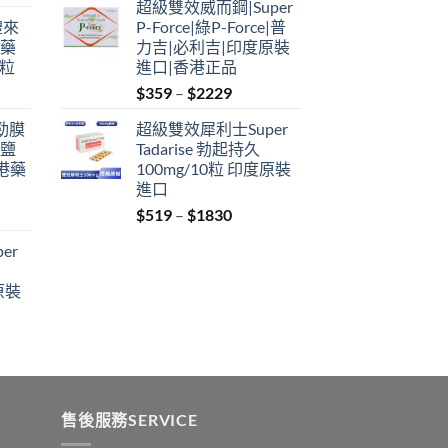
超級雙效威而鋼|Super
$379
禮來
P-Force|綠P-Force|普
through
港藥
力吉|必利吉|印度原裝
$2229
4粒
進口|香港正品
Price
$
359
–
$
2229
range:
利勁膜
超級雙效犀利士Super
$359
 鹽
Tadarise 勃起持久
through
港藥
100mg/10粒 印度原裝
$2229
進口
Price
$
519
–
$
1830
:
range:
er
$519
ugh
through
原裝
9
$1830
:
ugh
0
售後服務SERVICE