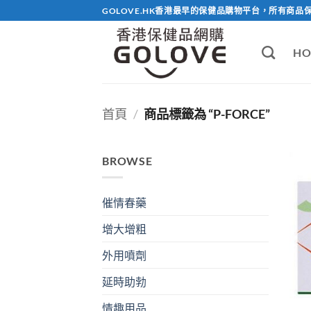
Skip
GOLOVE.HK香港最早的保健品購物平台，所有商品
to
content
HO
首頁
/
商品標籤為 “P-FORCE”
BROWSE
催情春藥
增大增粗
外用噴劑
延時助勃
情趣用品