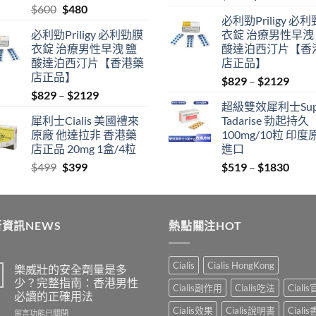
Original
Current
$
600
$
480
price
price
必利勁Priligy 必
price
price
was:
is:
必利勁Priligy 必利勁膜
衣錠 治療男性早洩
was:
is:
$499.
$399.
衣錠 治療男性早洩 鹽
酸達泊西汀片【香
$600.
$480.
酸達泊西汀片【香港藥
店正品】
店正品】
Price
$
829
–
$
2129
Price
$
829
–
$
2129
range
超級雙效犀利士Sup
range:
$829
犀利士Cialis 美國禮來
Tadarise 勃起持久
$829
thro
原廠 他達拉非 香港藥
100mg/10粒 印度
through
$212
店正品 20mg 1盒/4粒
進口
$2129
Original
Current
Price
$
499
$
399
$
519
–
$
1830
price
price
range
was:
is:
$519
$499.
$399.
thro
資訊NEWS
熱點關注HOT
$183
Cialis
Cialis HongKong
樂威壯的安全劑量是多
少？完整指南：香港男性
Cialis副作用
Cialis吃法
Ciali
必讀的正確用法
Cialis效果
Cialis說明書
Ciali
在
留言功能已關閉