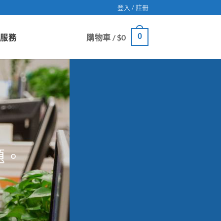
登入 / 註冊
0
戶服務
購物車 /
$
0
題。