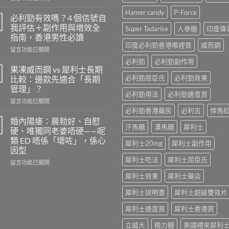
〈樂
Hamer candy
P-Force
威
必利勁有效嗎？4 個信號自
壯
我評估＋副作用與增效全
Super Tadarise
人參糖
印度偉
的
指南，香港男性必讀
安
印度必利勁香港哪裡買
威而鋼
在
全
留言功能已關閉
〈必
劑
必利勁
必利勁副作用
利
量
果凍威而鋼 vs 犀利士長期
勁
是
必利勁屈臣氏
必利勁效果
比較：邊款先適合「長期
有
多
管理」？
效
少？
必利勁用法
必利勁邊度買
在
嗎？
留言功能已關閉
完
〈果
4
必利勁香港藥房
必利吉
悍馬
整
凍
個
指
婚內陽痿：晨勃好、自慰
汗馬糖
漢馬糖
犀利士
威
信
南：
硬、唯獨同老婆唔硬——呢
而
號
香
類 ED 唔係「壞咗」，係心
犀利士20mg
犀利士副作用
鋼
自
港
因型
vs
我
男
犀利士吃法
犀利士屈臣氏
犀
評
在
性
留言功能已關閉
利
估
〈婚
必
犀利士效果
犀利士藥店
士
＋
內
讀
長
副
陽
的
犀利士說明書
犀利士超級雙效片
期
作
痿：
正
比
用
晨
確
犀利士邊度買
犀利士香港買
較：
與
勃
用
邊
增
好、
法〉
立威大
精力糖
美國禮來犀利