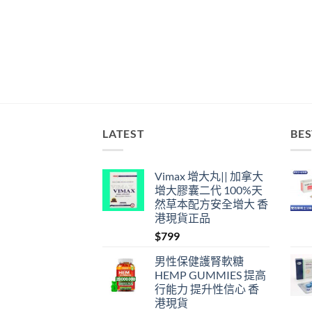
LATEST
BES
Vimax 增大丸|| 加拿大
增大膠囊二代 100%天
然草本配方安全增大 香
港現貨正品
$
799
男性保健護腎軟糖
HEMP GUMMIES 提高
行能力 提升性信心 香
港現貨