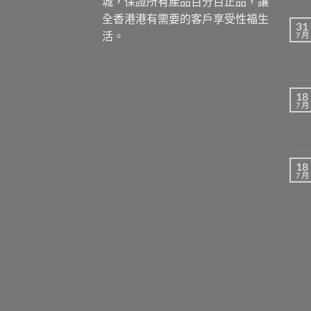
城，保證所有產品百分百正品，讓
全香港港有需要的客戶享受性福生
31
活。
7 月
18
7 月
18
7 月