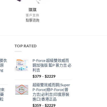
琪琪
客戶支持
點擊咨詢
TOP RATED
鋼膜衣
P-Force 超級雙效威而
瑞原
鋼加強版 藍P 普力吉 必
mg
利吉
Price
$
379
–
$
2229
range:
超級雙效威而鋼|Super
$379
禮來
P-Force|綠P-Force|普
through
港藥
力吉|必利吉|印度原裝
$2229
4粒
進口|香港正品
Price
$
359
–
$
2229