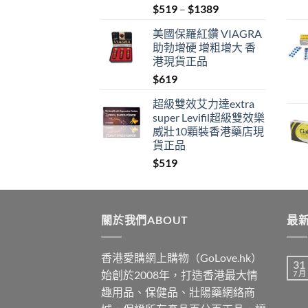
Price
$
519
–
$
1389
range:
美國保羅紅鑽 VIAGRA
$519
助勃增硬 增粗增大 香
through
港現貨正品
$1389
$
619
超級雙效艾力達extra
super Levifil超級雙效樂
威壯10顆裝香港藥店現
貨正品
$
519
關於我們ABOUT
最新
香港愛購網上購物（GoLove.hk）
31
始創於2008年，打造香港最大情
7 月
趣用品、保健品、壯陽藥網絡商