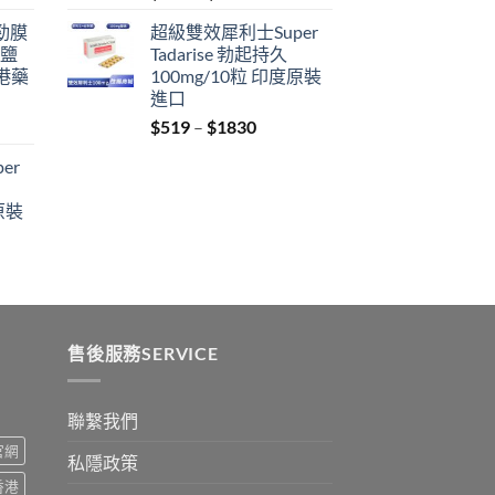
range:
利勁膜
超級雙效犀利士Super
$359
 鹽
Tadarise 勃起持久
through
港藥
100mg/10粒 印度原裝
$2229
進口
Price
$
519
–
$
1830
:
range:
er
$519
ugh
through
原裝
9
$1830
:
ugh
0
售後服務SERVICE
聯繫我們
s官網
私隱政策
s香港