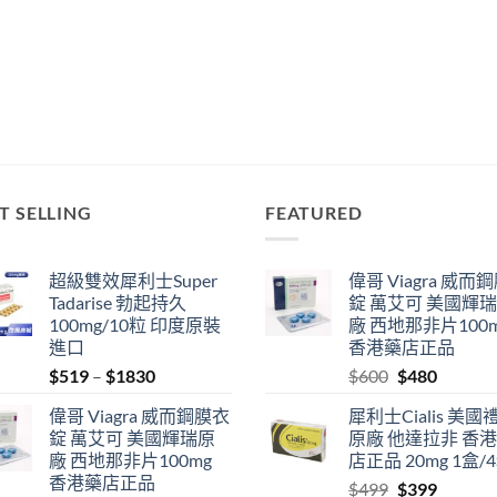
T SELLING
FEATURED
超級雙效犀利士Super
偉哥 Viagra 威而
Tadarise 勃起持久
錠 萬艾可 美國輝
100mg/10粒 印度原裝
廠 西地那非片100
進口
香港藥店正品
Price
Original
Current
$
519
–
$
1830
$
600
$
480
range:
price
price
偉哥 Viagra 威而鋼膜衣
犀利士Cialis 美國
$519
was:
is:
錠 萬艾可 美國輝瑞原
原廠 他達拉非 香
through
$600.
$480.
廠 西地那非片100mg
店正品 20mg 1盒/
$1830
香港藥店正品
Original
Current
$
499
$
399