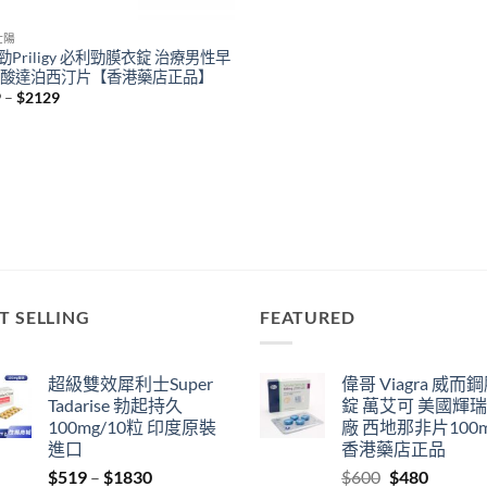
壯陽
勁Priligy 必利勁膜衣錠 治療男性早
鹽酸達泊西汀片【香港藥店正品】
Price
9
–
$
2129
range:
$829
through
$2129
T SELLING
FEATURED
超級雙效犀利士Super
偉哥 Viagra 威而
Tadarise 勃起持久
錠 萬艾可 美國輝
100mg/10粒 印度原裝
廠 西地那非片100
進口
香港藥店正品
Price
Original
Current
$
519
–
$
1830
$
600
$
480