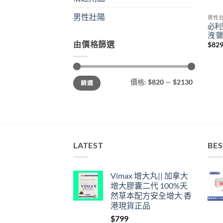
男性壯陽
男性
必利
洩 
由價格篩選
$
82
最
最
價格:
$820
—
$2130
篩選
低
高
價
價
格
格
LATEST
BES
Vimax 增大丸|| 加拿大
增大膠囊二代 100%天
然草本配方安全增大 香
港現貨正品
$
799