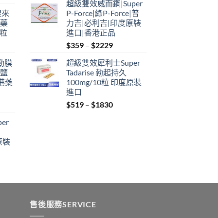
超級雙效威而鋼|Super
$379
禮來
P-Force|綠P-Force|普
through
港藥
力吉|必利吉|印度原裝
$2229
4粒
進口|香港正品
Price
$
359
–
$
2229
range:
利勁膜
超級雙效犀利士Super
$359
 鹽
Tadarise 勃起持久
through
港藥
100mg/10粒 印度原裝
$2229
進口
Price
$
519
–
$
1830
:
range:
er
$519
ugh
through
原裝
9
$1830
:
ugh
0
售後服務SERVICE