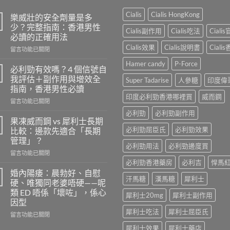
Cialis
Cialis HongKong
樂威壯的安全劑量是多
少？完整指南：香港男性
Cialis副作用
Cialis吃法
Ciali
必讀的正確用法
Cialis效果
Cialis說明書
Ciali
在
留言功能已關閉
〈樂
Hamer candy
P-Force
威
必利勁有效嗎？4 個信號自
壯
我評估＋副作用與增效全
Super Tadarise
人參糖
印度偉
的
指南，香港男性必讀
安
印度必利勁香港哪裡買
威而鋼
在
全
留言功能已關閉
〈必
劑
必利勁
必利勁副作用
利
量
果凍威而鋼 vs 犀利士長期
勁
是
必利勁屈臣氏
必利勁效果
比較：邊款先適合「長期
有
多
管理」？
效
少？
必利勁用法
必利勁邊度買
在
嗎？
留言功能已關閉
完
〈果
4
必利勁香港藥房
必利吉
悍馬
整
凍
個
指
婚內陽痿：晨勃好、自慰
汗馬糖
漢馬糖
犀利士
威
信
南：
硬、唯獨同老婆唔硬——呢
而
號
香
類 ED 唔係「壞咗」，係心
犀利士20mg
犀利士副作用
鋼
自
港
因型
vs
我
男
犀利士吃法
犀利士屈臣氏
犀
評
在
性
留言功能已關閉
利
估
〈婚
必
犀利士效果
犀利士藥店