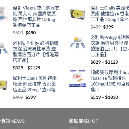
range:
price
price
偉哥 Viagra 威而鋼膜衣
犀利士Cialis 美國
$519
was:
is:
錠 萬艾可 美國輝瑞原
原廠 他達拉非 香
through
$600.
$480.
廠 西地那非片100mg
店正品 20mg 1盒/
$1830
香港藥店正品
Original
Current
$
499
$
399
Original
Current
$
600
$
480
price
price
必利勁Priligy 必
price
price
was:
is:
必利勁Priligy 必利勁膜
衣錠 治療男性早洩
was:
is:
$499.
$399.
衣錠 治療男性早洩 鹽
酸達泊西汀片【香
$600.
$480.
酸達泊西汀片【香港藥
店正品】
店正品】
Price
$
829
–
$
2129
Price
$
829
–
$
2129
range
超級雙效犀利士Sup
range:
$829
犀利士Cialis 美國禮來
Tadarise 勃起持久
$829
thro
原廠 他達拉非 香港藥
100mg/10粒 印度
through
$212
店正品 20mg 1盒/4粒
進口
$2129
Original
Current
Price
$
499
$
399
$
519
–
$
1830
price
price
range
was:
is:
$519
$499.
$399.
thro
資訊NEWS
熱點關注HOT
$183