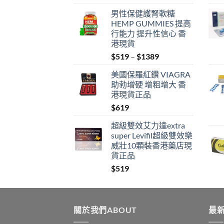
男性保健護腎軟糖
HEMP GUMMIES 提高
行能力 提升性信心 香
港現貨
Price
$
519
–
$
1389
range:
美國保羅紅鑽 VIAGRA
$519
助勃增硬 增粗增大 香
through
港現貨正品
$1389
$
619
超級雙效艾力達extra
super Levifil超級雙效樂
威壯10顆裝香港藥店現
貨正品
$
519
關於我們ABOUT
最新