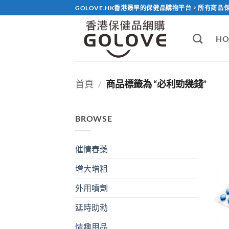
Skip
GOLOVE.HK香港最早的保健品購物平台，所有商品
to
content
HO
首頁
/
商品標籤為 “必利勁幾錢”
BROWSE
催情春藥
增大增粗
外用噴劑
延時助勃
情趣用品