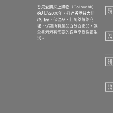
香港愛購網上購物（GoLove.hk）
31
始創於2008年，打造香港最大情
7 月
趣用品、保健品、壯陽藥網絡商
城，保證所有產品百分百正品，讓
全香港港有需要的客戶享受性福生
31
活。
7 月
18
7 月
18
7 月