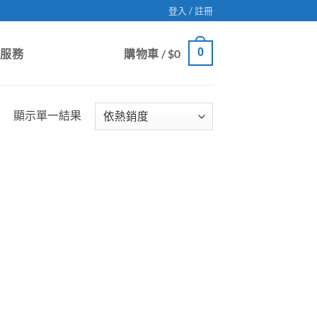
登入 / 註冊
0
戶服務
購物車 /
$
0
顯示單一結果