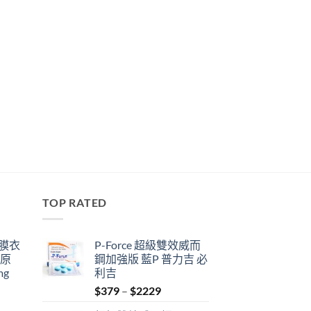
TOP RATED
鋼膜衣
P-Force 超級雙效威而
瑞原
鋼加強版 藍P 普力吉 必
mg
利吉
Price
$
379
–
$
2229
range: