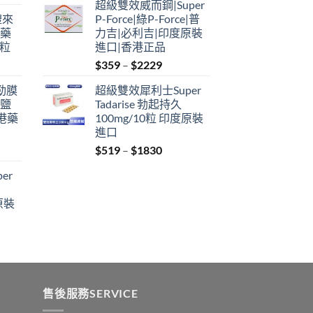
超級雙效威而鋼|Super
$379
禮來
P-Force|綠P-Force|普
through
港藥
力吉|必利吉|印度原裝
$2229
4粒
進口|香港正品
Price
$
359
–
$
2229
range:
利勁膜
超級雙效犀利士Super
$359
 鹽
Tadarise 勃起持久
through
港藥
100mg/10粒 印度原裝
$2229
進口
Price
$
519
–
$
1830
:
range:
er
$519
ugh
through
原裝
9
$1830
:
ugh
0
售後服務SERVICE