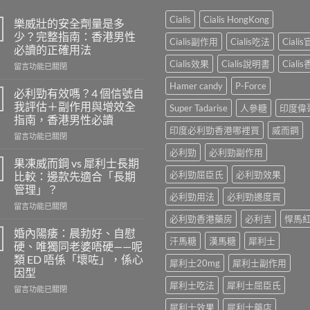
Cialis
Cialis HongKong
樂威壯的安全劑量是多
少？完整指南：香港男性
Cialis副作用
Cialis吃法
Ciali
必讀的正確用法
Cialis效果
Cialis說明書
Ciali
在
留言功能已關閉
〈樂
Hamer candy
P-Force
威
必利勁有效嗎？4 個信號自
壯
我評估＋副作用與增效全
Super Tadarise
人參糖
印度偉
的
指南，香港男性必讀
安
印度必利勁香港哪裡買
威而鋼
在
全
留言功能已關閉
〈必
劑
必利勁
必利勁副作用
利
量
果凍威而鋼 vs 犀利士長期
勁
是
必利勁屈臣氏
必利勁效果
比較：邊款先適合「長期
有
多
管理」？
效
少？
必利勁用法
必利勁邊度買
在
嗎？
留言功能已關閉
完
〈果
4
必利勁香港藥房
必利吉
悍馬
整
凍
個
指
婚內陽痿：晨勃好、自慰
汗馬糖
漢馬糖
犀利士
威
信
南：
硬、唯獨同老婆唔硬——呢
而
號
香
類 ED 唔係「壞咗」，係心
犀利士20mg
犀利士副作用
鋼
自
港
因型
vs
我
男
犀利士吃法
犀利士屈臣氏
犀
評
在
性
留言功能已關閉
利
估
〈婚
必
犀利士效果
犀利士藥店