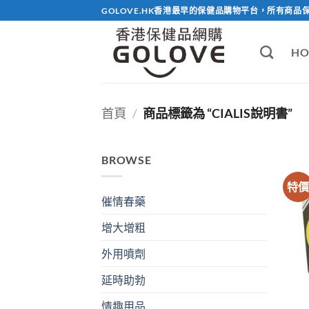
Skip
GOLOVE.HK香港最早的保健品購物平台，所有商品
to
content
HO
首頁
/
商品標籤為 “CIALIS說明書”
BROWSE
特
催情春藥
增大增粗
外用噴劑
延時助勃
情趣用品