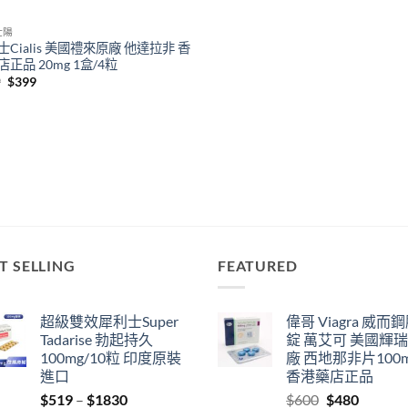
壯陽
士Cialis 美國禮來原廠 他達拉非 香
正品 20mg 1盒/4粒
Original
Current
9
$
399
price
price
was:
is:
$499.
$399.
T SELLING
FEATURED
超級雙效犀利士Super
偉哥 Viagra 威而
Tadarise 勃起持久
錠 萬艾可 美國輝
100mg/10粒 印度原裝
廠 西地那非片100
進口
香港藥店正品
Price
Original
Current
$
519
–
$
1830
$
600
$
480