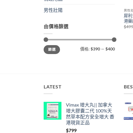
男性壯陽
男性
犀利
港藥店
由價格篩選
$
49
最
最
價格:
$390
—
$400
篩選
低
高
價
價
格
格
LATEST
BES
Vimax 增大丸|| 加拿大
增大膠囊二代 100%天
然草本配方安全增大 香
港現貨正品
$
799