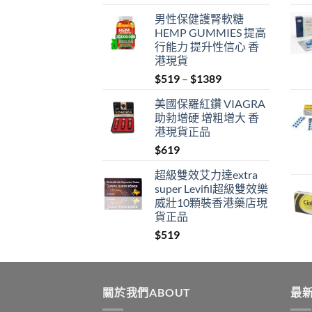
男性保健護腎軟糖
HEMP GUMMIES 提高
行能力 提升性信心 香
港現貨
Price
$
519
–
$
1389
range:
美國保羅紅鑽 VIAGRA
$519
助勃增硬 增粗增大 香
through
港現貨正品
$1389
$
619
超級雙效艾力達extra
super Levifil超級雙效樂
威壯10顆裝香港藥店現
貨正品
$
519
關於我們ABOUT
最新