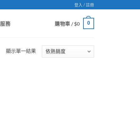
登入 / 註冊
0
戶服務
購物車 /
$
0
顯示單一結果