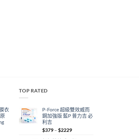
TOP RATED
鋼膜衣
P-Force 超級雙效威而
瑞原
鋼加強版 藍P 普力吉 必
mg
利吉
Price
$
379
–
$
2229
range: