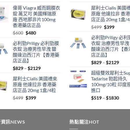
range:
price
price
偉哥 Viagra 威而鋼膜衣
犀利士Cialis 美國
$519
was:
is:
錠 萬艾可 美國輝瑞原
原廠 他達拉非 香
through
$600.
$480.
廠 西地那非片100mg
店正品 20mg 1盒/
$1830
香港藥店正品
Original
Current
$
499
$
399
Original
Current
$
600
$
480
price
price
必利勁Priligy 必
price
price
was:
is:
必利勁Priligy 必利勁膜
衣錠 治療男性早洩
was:
is:
$499.
$399.
衣錠 治療男性早洩 鹽
酸達泊西汀片【香
$600.
$480.
酸達泊西汀片【香港藥
店正品】
店正品】
Price
$
829
–
$
2129
Price
$
829
–
$
2129
range
超級雙效犀利士Sup
range:
$829
犀利士Cialis 美國禮來
Tadarise 勃起持久
$829
thro
原廠 他達拉非 香港藥
100mg/10粒 印度
through
$212
店正品 20mg 1盒/4粒
進口
$2129
Original
Current
Price
$
499
$
399
$
519
–
$
1830
price
price
range
was:
is:
$519
$499.
$399.
thro
資訊NEWS
熱點關注HOT
$183