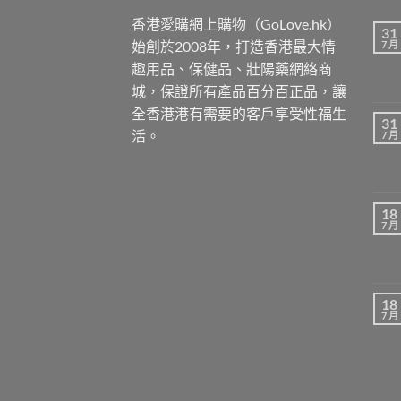
香港愛購網上購物（GoLove.hk）
31
始創於2008年，打造香港最大情
7 月
趣用品、保健品、壯陽藥網絡商
城，保證所有產品百分百正品，讓
全香港港有需要的客戶享受性福生
31
活。
7 月
18
7 月
18
7 月