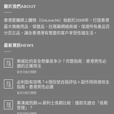
through
關於我們ABOUT
$1830
香港愛購網上購物（GoLove.hk）始創於2008年，打造香港
最大情趣用品、保健品、壯陽藥網絡商城，保證所有產品百
分百正品，讓全香港港有需要的客戶享受性福生活。
最新資訊NEWS
樂威壯的安全劑量是多少？完整指南：香港男性必
31
7 月
讀的正確用法
在
留言功能已關閉
〈樂
威
必利勁有效嗎？4 個信號自我評估＋副作用與增效全
31
壯
7 月
指南，香港男性必讀
的
在
留言功能已關閉
安
〈必
全
利
劑
果凍威而鋼 vs 犀利士長期比較：邊款先適合「長期
18
勁
量
7 月
管理」？
有
是
在
留言功能已關閉