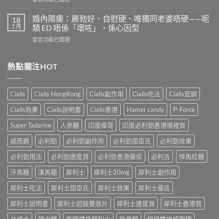
效
多
〈果
嗎？
少？
凍
4
婚內陽痿：晨勃好、自慰硬、唯獨同老婆唔硬——呢
18
完
威
個
7 月
類 ED 唔係「壞咗」，係心因型
整
而
信
指
在
留言功能已關閉
鋼
號
南：
〈婚
vs
自
香
內
犀
我
港
陽
熱點關注HOT
利
評
男
痿：
士
估
性
晨
長
＋
必
勃
期
副
Cialis
Cialis HongKong
Cialis副作用
Cialis吃法
Cialis官網
讀
好、
比
作
的
自
較：
用
Cialis效果
Cialis說明書
Cialis香港
Hamer candy
P-Force
正
慰
邊
與
確
硬、
款
Super Tadarise
人參糖
印度偉哥
印度必利勁香港哪裡買
增
用
唯
先
效
法〉
獨
威而鋼
必利勁
必利勁副作用
必利勁屈臣氏
必利勁效果
適
全
中
同
合
指
老
必利勁用法
必利勁邊度買
必利勁香港藥房
必利吉
悍馬紅糖
「長
南，
婆
期
香
汗馬糖
漢馬糖
犀利士
犀利士20mg
犀利士副作用
唔
管
港
硬
理」？〉
男
犀利士吃法
犀利士屈臣氏
犀利士效果
犀利士藥店
——
中
性
呢
必
犀利士說明書
犀利士超級雙效片
犀利士邊度買
犀利士香港買
類
讀〉
ED
中
立威大
精力糖
美國禮來犀利士
能量糖
超級雙效威而鋼