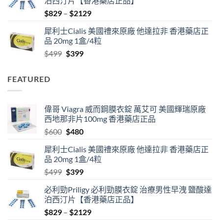
泊西汀片【香港藥店正品】
$600.
$480.
Price
$
829
–
$
2129
range:
犀利士Cialis 美國禮來原廠 他達拉非 香港藥店正
$829
品 20mg 1盒/4粒
through
Original
Current
$
499
$
399
$2129
price
price
was:
is:
FEATURED
$499.
$399.
偉哥 Viagra 威而鋼膜衣錠 萬艾可 美國輝瑞原廠
西地那非片100mg 香港藥店正品
Original
Current
$
600
$
480
price
price
犀利士Cialis 美國禮來原廠 他達拉非 香港藥店正
was:
is:
品 20mg 1盒/4粒
$600.
$480.
Original
Current
$
499
$
399
price
price
必利勁Priligy 必利勁膜衣錠 治療男性早洩 鹽酸達
was:
is:
泊西汀片【香港藥店正品】
$499.
$399.
Price
$
829
–
$
2129