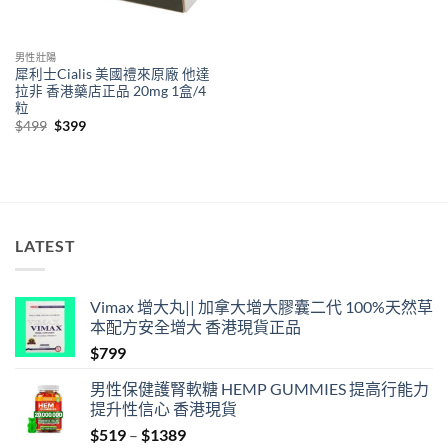
男性壯陽
犀利士Cialis 美國禮來原廠 他達
拉非 香港藥店正品 20mg 1盒/4
粒
Original
Current
$
499
$
399
price
price
was:
is:
$499.
$399.
LATEST
Vimax 增大丸|| 加拿大增大膠囊二代 100%天然草
本配方安全增大 香港現貨正品
$
799
男性保健護腎軟糖 HEMP GUMMIES 提高行能力
提升性信心 香港現貨
Price
$
519
–
$
1389