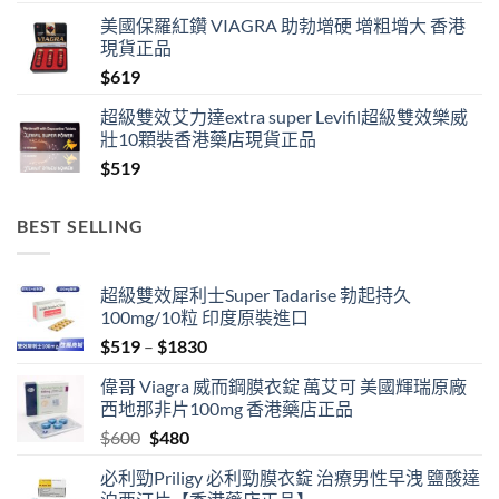
range:
美國保羅紅鑽 VIAGRA 助勃增硬 增粗增大 香港
$519
現貨正品
through
$
619
$1389
超級雙效艾力達extra super Levifil超級雙效樂威
壯10顆裝香港藥店現貨正品
$
519
BEST SELLING
超級雙效犀利士Super Tadarise 勃起持久
100mg/10粒 印度原裝進口
Price
$
519
–
$
1830
range:
偉哥 Viagra 威而鋼膜衣錠 萬艾可 美國輝瑞原廠
$519
西地那非片100mg 香港藥店正品
through
Original
Current
$
600
$
480
$1830
price
price
必利勁Priligy 必利勁膜衣錠 治療男性早洩 鹽酸達
was:
is: