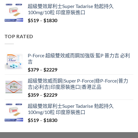
range:
超級雙效犀利士Super Tadarise 勃起持久
$829
100mg/10粒 印度原裝進口
through
Price
$
519
–
$
1830
$2129
range:
$519
TOP RATED
through
$1830
P-Force 超級雙效威而鋼加強版 藍P 普力吉 必利
吉
Price
$
379
–
$
2229
range:
超級雙效威而鋼|Super P-Force|綠P-Force|普力
$379
吉|必利吉|印度原裝進口|香港正品
through
Price
$
359
–
$
2229
$2229
range:
超級雙效犀利士Super Tadarise 勃起持久
$359
100mg/10粒 印度原裝進口
through
Price
$
519
–
$
1830
$2229
range:
$519