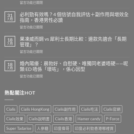
在
留言功能已關閉
〈樂
威
必利勁有效嗎？4 個信號自我評估＋副作用與增效全
31
壯
7 月
指南，香港男性必讀
的
在
留言功能已關閉
安
〈必
全
利
劑
果凍威而鋼 vs 犀利士長期比較：邊款先適合「長期
18
勁
量
7 月
管理」？
有
是
在
留言功能已關閉
效
多
〈果
嗎？
少？
凍
4
婚內陽痿：晨勃好、自慰硬、唯獨同老婆唔硬——呢
18
完
威
個
7 月
類 ED 唔係「壞咗」，係心因型
整
而
信
指
在
留言功能已關閉
鋼
號
南：
〈婚
vs
自
香
內
犀
我
港
陽
熱點關注HOT
利
評
男
痿：
士
估
性
晨
長
＋
必
勃
期
副
Cialis
Cialis HongKong
Cialis副作用
Cialis吃法
Cialis官網
讀
好、
比
作
的
自
較：
用
Cialis效果
Cialis說明書
Cialis香港
Hamer candy
P-Force
正
慰
邊
與
確
硬、
款
Super Tadarise
人參糖
印度偉哥
印度必利勁香港哪裡買
增
用
唯
先
效