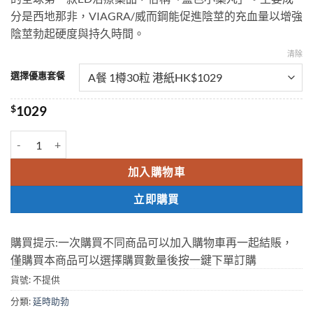
through
分是西地那非，VIAGRA/威而鋼能促進陰莖的充血量以增強
$2329
陰莖勃起硬度與持久時間。
清除
選擇優惠套餐
$
1029
威而鋼偉哥瓶裝30粒Viagra100mg快速勃起增硬輝瑞原廠香港正品 數
加入購物車
立即購買
購買提示:一次購買不同商品可以加入購物車再一起結賬，
僅購買本商品可以選擇購買數量後按一鍵下單訂購
貨號:
不提供
分類:
延時助勃