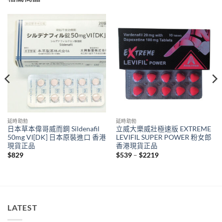
延時助勃
延時助勃
日本草本偉哥威而鋼 Sildenafil
立威大樂威壯極速版 EXTREME
50mg VI[DK] 日本原裝進口 香港
LEVIFIL SUPER POWER 粉女郎
現貨正品
香港現貨正品
Price
$
829
$
539
–
$
2219
range:
$539
through
$2219
LATEST