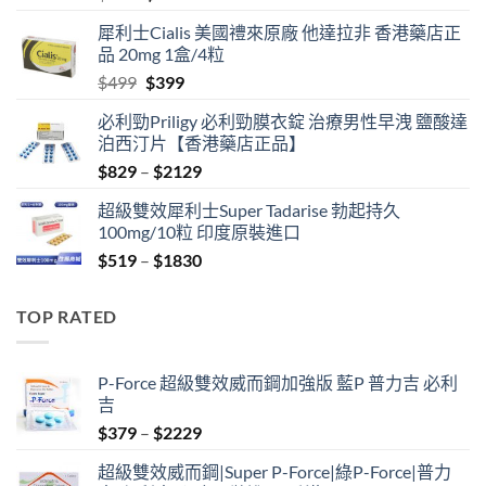
price
price
犀利士Cialis 美國禮來原廠 他達拉非 香港藥店正
was:
is:
品 20mg 1盒/4粒
$600.
$480.
Original
Current
$
499
$
399
price
price
必利勁Priligy 必利勁膜衣錠 治療男性早洩 鹽酸達
was:
is:
泊西汀片【香港藥店正品】
$499.
$399.
Price
$
829
–
$
2129
range:
超級雙效犀利士Super Tadarise 勃起持久
$829
100mg/10粒 印度原裝進口
through
Price
$
519
–
$
1830
$2129
range:
$519
TOP RATED
through
$1830
P-Force 超級雙效威而鋼加強版 藍P 普力吉 必利
吉
Price
$
379
–
$
2229
range:
超級雙效威而鋼|Super P-Force|綠P-Force|普力
$379