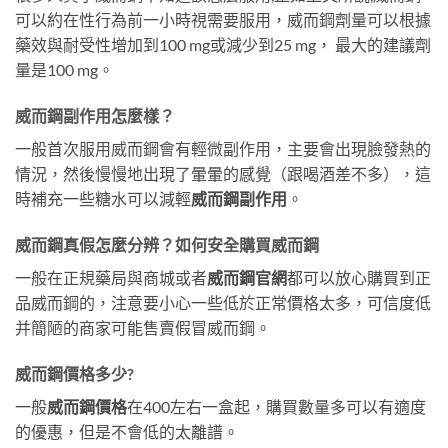
可以約在性行為前一小時視需要服用，威而鋼劑量可以根據
藥效與耐受性增加到100 mg或減少到25 mg， 最大的建議劑
量是100 mg。
威而鋼副作用怎麼樣？
一般首次服用威而鋼會有輕微副作用，主要會出現臉發熱的
情況，然後慢慢地出現了暈暈的感覺（跟喝酒差不多），這
時補充一些糖水可以減輕
威而鋼副作用
。
威而鋼真假怎麼分辨？如何安全購買威而鋼
一般在正規藥局與商城或者
威而鋼官網
都可以放心購買到正
品威而鋼的，注意要小心一些低於正常價格太多，可信度低
并簡陋的商家可能售賣假冒威而鋼。
威而鋼價格多少?
一般
威而鋼價格
在400左右一盒起，購買數量多可以有適度
的優惠，但是不會低的太離譜。