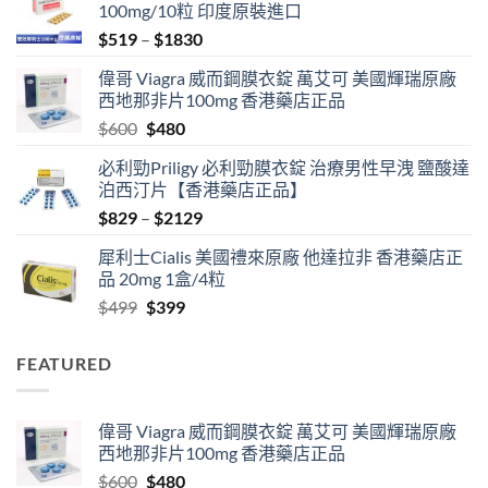
100mg/10粒 印度原裝進口
Price
$
519
–
$
1830
range:
偉哥 Viagra 威而鋼膜衣錠 萬艾可 美國輝瑞原廠
$519
西地那非片100mg 香港藥店正品
through
Original
Current
$
600
$
480
$1830
price
price
必利勁Priligy 必利勁膜衣錠 治療男性早洩 鹽酸達
was:
is:
泊西汀片【香港藥店正品】
$600.
$480.
Price
$
829
–
$
2129
range:
犀利士Cialis 美國禮來原廠 他達拉非 香港藥店正
$829
品 20mg 1盒/4粒
through
Original
Current
$
499
$
399
$2129
price
price
was:
is:
FEATURED
$499.
$399.
偉哥 Viagra 威而鋼膜衣錠 萬艾可 美國輝瑞原廠
西地那非片100mg 香港藥店正品
Original
Current
$
600
$
480