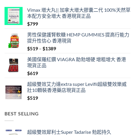
Vimax 增大丸|| 加拿大增大膠囊二代 100%天然草
本配方安全增大 香港現貨正品
$
799
男性保健護腎軟糖 HEMP GUMMIES 提高行能力
提升性信心 香港現貨
Price
$
519
–
$
1389
range:
美國保羅紅鑽 VIAGRA 助勃增硬 增粗增大 香港
$519
現貨正品
through
$
619
$1389
超級雙效艾力達extra super Levifil超級雙效樂威
壯10顆裝香港藥店現貨正品
$
519
BEST SELLING
超級雙效犀利士Super Tadarise 勃起持久