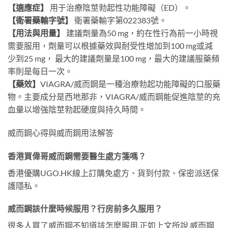
【適應症】
用于治療陰莖勃起性功能障礙（ED）。
【衛署藥輸字號】
衛署藥輸字第022383號。
【用法與用量】
建議劑量為50 mg，約在性行為前一小時視
需要服用，劑量可以根據藥效與耐受性增加到100 mg或減
少到25 mg， 最大的建議劑量是100 mg，最大的建議服藥頻
率則是每日一次。
【藥效】
VIAGRA/威而鋼是一種治療勃起功能障礙的口服藥
物。主要成分是西地那非，VIAGRA/威而鋼能促進陰莖的充
血量以增強陰莖勃起硬度與持久時間。
威而鋼心得與威而鋼用法解答
香港買偉哥威而鋼需要醫生處方箋嗎？
香港優購UGO.HK線上訂購免處方、貨到付款、保密派送保
護隱私。
威而鋼該什麼時候服用？行房前多久服用？
很多人買了威而鋼不知道該怎麼服用,正如上文所說,威而鋼