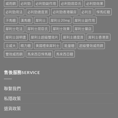
法〉
獨
威而鋼
必利勁
必利勁副作用
必利勁屈臣氏
必利勁效果
適
全
中
同
合
指
老
必利勁用法
必利勁邊度買
必利勁香港藥房
必利吉
悍馬紅糖
「長
南，
婆
期
香
汗馬糖
漢馬糖
犀利士
犀利士20mg
犀利士副作用
唔
管
港
硬
理」？〉
男
犀利士吃法
犀利士屈臣氏
犀利士效果
犀利士藥店
——
中
性
呢
必
犀利士說明書
犀利士超級雙效片
犀利士邊度買
犀利士香港買
類
讀〉
ED
中
立威大
精力糖
美國禮來犀利士
能量糖
超級雙效威而鋼
唔
係
雙效威而鋼
馬來西亞悍馬糖
馬來西亞糖
「壞
咗」，
係
心
售後服務SERVICE
因
型〉
中
聯繫我們
私隱政策
退貨政策