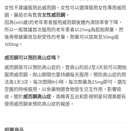
女性不建議服用此威而鋼，女性可以選擇服用女性專用威而
鋼，藥局也有售賣
女性威而鋼
。
因為(≥65歲)的老年患者服用威而鋼後體內清除率會下降，
所以一般建議首次服用的老年患者以25mg為起始劑量，然
後再根據藥效及耐受性的考量，劑量可以提高至50mg或
100mg。
威而鋼可以預防高山症嗎？
威而鋼是可以預防高山症的，登高山的前2至3天就可以開始
服用威而鋼，爬山期間也要持續每天服用。預防高山症的用
法為1天3次，每次間隔8小時，每次劑量為25mg即可，選在
空腹的時候服用，以免藥物跟食物發生交互作用，影響吸
收。關於
威而鋼高山症
，南韓青瓦台和影視明星何潤東都有
使用威而鋼來預防高山症的報道。
相關商品