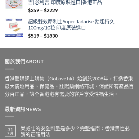
吉|必利吉|印度原裝進口|香港正品
through
Price
$
359
–
$
2229
$2229
range:
超級雙效犀利士Super Tadarise 勃起持久
$359
100mg/10粒 印度原裝進口
through
Price
$
519
–
$
1830
$2229
range:
$519
through
關於我們ABOUT
$1830
香港愛購網上購物（GoLove.hk）始創於2008年，打造香港
最大情趣用品、保健品、壯陽藥網絡商城，保證所有產品百
分百正品，讓全香港港有需要的客戶享受性福生活。
最新資訊NEWS
樂威壯的安全劑量是多少？完整指南：香港男性必
31
7 月
讀的正確用法