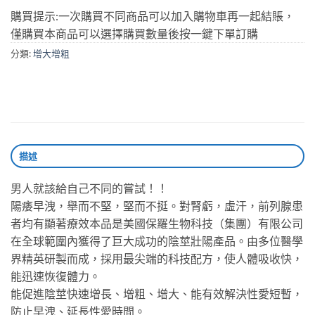
購買提示:一次購買不同商品可以加入購物車再一起結賬，
僅購買本商品可以選擇購買數量後按一鍵下單訂購
分類:
增大增粗
描述
男人就該給自己不同的嘗試！！
陽痿早洩，舉而不堅，堅而不挺。對腎虧，虛汗，前列腺患
者均有顯著療效本品是美國保羅生物科技（集團）有限公司
在全球範圍內獲得了巨大成功的陰莖壯陽產品。由多位醫學
界精英研製而成，採用最尖端的科技配方，使人體吸收快，
能迅速恢復體力。
能促進陰莖快速增長、增粗、增大、能有效解決性愛短暫，
防止早洩、延長性愛時間。