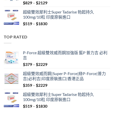
Price
$
829
–
$
2129
range:
超級雙效犀利士Super Tadarise 勃起持久
$829
100mg/10粒 印度原裝進口
through
Price
$
519
–
$
1830
$2129
range:
$519
TOP RATED
through
$1830
P-Force 超級雙效威而鋼加強版 藍P 普力吉 必利
吉
Price
$
379
–
$
2229
range:
超級雙效威而鋼|Super P-Force|綠P-Force|普力
$379
吉|必利吉|印度原裝進口|香港正品
through
Price
$
359
–
$
2229
$2229
range:
超級雙效犀利士Super Tadarise 勃起持久
$359
100mg/10粒 印度原裝進口
through
Price
$
519
–
$
1830
$2229
range: