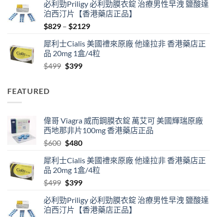
必利勁Priligy 必利勁膜衣錠 治療男性早洩 鹽酸達
was:
is:
泊西汀片【香港藥店正品】
$600.
$480.
Price
$
829
–
$
2129
range:
犀利士Cialis 美國禮來原廠 他達拉非 香港藥店正
$829
品 20mg 1盒/4粒
through
Original
Current
$
499
$
399
$2129
price
price
was:
is:
FEATURED
$499.
$399.
偉哥 Viagra 威而鋼膜衣錠 萬艾可 美國輝瑞原廠
西地那非片100mg 香港藥店正品
Original
Current
$
600
$
480
price
price
犀利士Cialis 美國禮來原廠 他達拉非 香港藥店正
was:
is:
品 20mg 1盒/4粒
$600.
$480.
Original
Current
$
499
$
399
price
price
必利勁Priligy 必利勁膜衣錠 治療男性早洩 鹽酸達
was:
is:
泊西汀片【香港藥店正品】
$499.
$399.