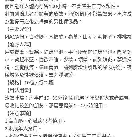
而且能在人體內存留180小時，不會產生任何依賴性。
對前列腺患者有顯著的療效，酒後服用不影響效果。再次成
為繼偉哥之後最暢銷的男性保健品。
【主要成分】
MACA粉，白砂糖，木糖醇，蟲草，山參，海椰子，櫻桃橘
【適應人群】
用於腎虛、腎寒、陽痿早泄、手淫所至的陽痿早泄，陰莖短
小，勃起不堅，性欲不強，少精，壞精，前列腺炎，夢遺滑
精、腰腿酸疼、氣血兩虧、前列腺增生引起的尿頻尿急、夜
尿增多及性欲淡漠、睪丸腫脹等。
【規格】10粒 / 瓶 *3瓶
【用法用量】
速效壯陽：房事前15–30分鐘服用1粒。年紀偏大或者腸胃
吸收比較差的朋友，那需要提前1－2小時服用。
【注意事項】
1.高血壓、心臟病患者慎用。
2.未成年人禁用。
3.本品僅供夫妻、情侶間使用，請勿用于其它用途。