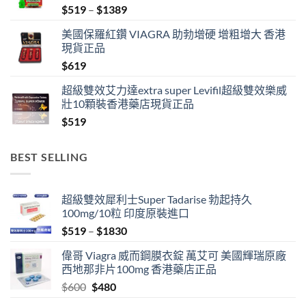
Price
$
519
–
$
1389
range:
美國保羅紅鑽 VIAGRA 助勃增硬 增粗增大 香港
$519
現貨正品
through
$
619
$1389
超級雙效艾力達extra super Levifil超級雙效樂威
壯10顆裝香港藥店現貨正品
$
519
BEST SELLING
超級雙效犀利士Super Tadarise 勃起持久
100mg/10粒 印度原裝進口
Price
$
519
–
$
1830
range:
偉哥 Viagra 威而鋼膜衣錠 萬艾可 美國輝瑞原廠
$519
西地那非片100mg 香港藥店正品
through
Original
Current
$
600
$
480
$1830
price
price