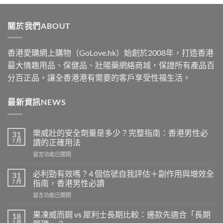
$519
through
關於我們ABOUT
$1830
香港愛購網上購物（GoLove.hk）始創於2008年，打造香港
最大情趣用品、保健品、壯陽藥網絡商城，保證所有產品百
分百正品，讓全香港港有需要的客戶享受性福生活。
最新資訊NEWS
樂威壯的安全劑量是多少？完整指南：香港男性必
31
7 月
讀的正確用法
在
留言功能已關閉
〈樂
威
必利勁有效嗎？4 個信號自我評估＋副作用與增效全
31
壯
7 月
指南，香港男性必讀
的
在
留言功能已關閉
安
〈必
全
利
劑
果凍威而鋼 vs 犀利士長期比較：邊款先適合「長期
18
勁
量
7 月