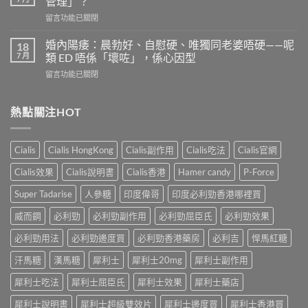
管理」？
有
是
在
留言功能已關閉
效
多
〈果
嗎？
少？
凍
4
婚內陽痿：晨勃好、自慰硬、唯獨同老婆唔硬——呢
18
完
威
個
7 月
類 ED 唔係「壞咗」，係心因型
整
而
信
指
在
留言功能已關閉
鋼
號
南：
〈婚
vs
自
香
內
犀
我
港
陽
熱點關注HOT
利
評
男
痿：
士
估
性
晨
長
＋
必
勃
期
副
Cialis
Cialis HongKong
Cialis副作用
Cialis吃法
Cialis官網
讀
好、
比
作
的
自
較：
用
Cialis效果
Cialis說明書
Cialis香港
Hamer candy
P-Force
正
慰
邊
與
確
硬、
款
Super Tadarise
人參糖
印度偉哥
印度必利勁香港哪裡買
增
用
唯
先
效
法〉
獨
威而鋼
必利勁
必利勁副作用
必利勁屈臣氏
必利勁效果
適
全
中
同
合
指
老
必利勁用法
必利勁邊度買
必利勁香港藥房
必利吉
悍馬紅糖
「長
南，
婆
期
香
汗馬糖
漢馬糖
犀利士
犀利士20mg
犀利士副作用
唔
管
港
硬
理」？〉
男
犀利士吃法
犀利士屈臣氏
犀利士效果
犀利士藥店
——
中
性
呢
必
犀利士說明書
犀利士超級雙效片
犀利士邊度買
犀利士香港買
類