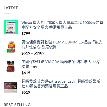
LATEST
Vimax 增大丸|| 加拿大增大膠囊二代 100%天然草
本配方安全增大 香港現貨正品
$
799
男性保健護腎軟糖 HEMP GUMMIES 提高行能力
提升性信心 香港現貨
Price
$
519
–
$
1389
range:
美國保羅紅鑽 VIAGRA 助勃增硬 增粗增大 香港
$519
現貨正品
through
$
619
$1389
超級雙效艾力達extra super Levifil超級雙效樂威
壯10顆裝香港藥店現貨正品
$
519
BEST SELLING