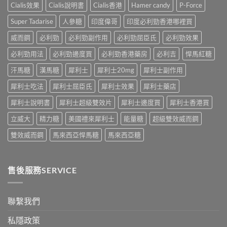
自
較：
用
Cialis效果
Cialis說明書
Cialis香港
Hamer candy
P-Force
正
慰
邊
與
確
硬、
款
Super Tadarise
人參糖
印度偉哥
印度必利勁香港哪裡買
增
用
唯
先
效
法〉
獨
威而鋼
必利勁
必利勁副作用
必利勁屈臣氏
必利勁效果
適
全
中
同
合
指
老
必利勁用法
必利勁邊度買
必利勁香港藥房
必利吉
悍馬紅糖
「長
南，
婆
期
香
汗馬糖
漢馬糖
犀利士
犀利士20mg
犀利士副作用
唔
管
港
硬
理」？〉
男
犀利士吃法
犀利士屈臣氏
犀利士效果
犀利士藥店
——
中
性
呢
必
犀利士說明書
犀利士超級雙效片
犀利士邊度買
犀利士香港買
類
讀〉
ED
中
立威大
精力糖
美國禮來犀利士
能量糖
超級雙效威而鋼
唔
係
雙效威而鋼
馬來西亞悍馬糖
馬來西亞糖
「壞
咗」，
係
心
售後服務SERVICE
因
型〉
中
聯繫我們
私隱政策