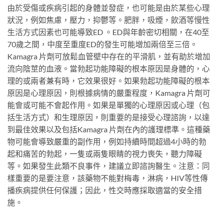
由於受傷或疾病引起的身體並發症，也可能是由於某些心理
狀況，例如焦慮，壓力，抑鬱等。肥胖，吸煙，飲酒等慢性
生活方式因素也可能導致ED 。ED與年齡密切相關，在40至
70歲之間，中度至重度ED的發生可能增加兩倍至三倍。
Kamagra 片劑可放鬆血管壁中存在的平滑肌，並有助於增加
流向陰莖的血液。當勃起功能障礙的根本原因是身體的，心
理的或兩者兼有時，它效果很好。如果勃起功能障礙的根本
原因是心理原因，則根據病情的嚴重程度，Kamagra 片劑可
能會或可能不會起作用。如果是單獨的心理原因或心理（包
括生活方式）和生理原因，則重要的是接受心理諮詢，以達
到最佳效果以及包括Kamagra 片劑在內的護理標準。這種藥
物可能會導致嚴重的副作用，例如持續時間超過4小時的勃
起和痛苦的勃起，一隻或兩隻眼睛的視力喪失，聽力障礙
等。如果發生此類不良事件，建議立即諮詢醫生。注意：同
樣重要的是要注意，該藥物不能對梅毒，淋病，HIV等性傳
播疾病提供任何保護；因此，性交時應採取適當的安全措
施。