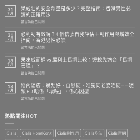
樂威壯的安全劑量是多少？完整指南：香港男性必
31
7 月
讀的正確用法
在
留言功能已關閉
〈樂
威
必利勁有效嗎？4 個信號自我評估＋副作用與增效全
31
壯
7 月
指南，香港男性必讀
的
在
留言功能已關閉
安
〈必
全
利
劑
果凍威而鋼 vs 犀利士長期比較：邊款先適合「長期
18
勁
量
7 月
管理」？
有
是
在
留言功能已關閉
效
多
〈果
嗎？
少？
凍
4
婚內陽痿：晨勃好、自慰硬、唯獨同老婆唔硬——呢
18
完
威
個
7 月
類 ED 唔係「壞咗」，係心因型
整
而
信
指
在
留言功能已關閉
鋼
號
南：
〈婚
vs
自
香
內
犀
我
港
陽
熱點關注HOT
利
評
男
痿：
士
估
性
晨
長
＋
必
勃
期
副
Cialis
Cialis HongKong
Cialis副作用
Cialis吃法
Cialis官網
讀
好、
比
作
的