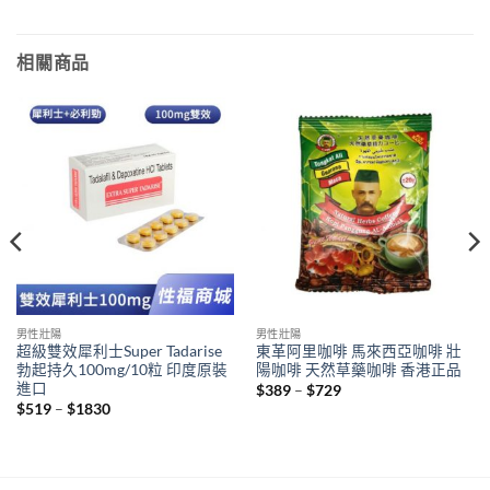
相關商品
男性壯陽
男性壯陽
超級雙效犀利士Super Tadarise
東革阿里咖啡 馬來西亞咖啡 壯
勃起持久100mg/10粒 印度原裝
陽咖啡 天然草藥咖啡 香港正品
進口
Price
$
389
–
$
729
range:
Price
$
519
–
$
1830
$389
range:
through
$519
$729
through
$1830