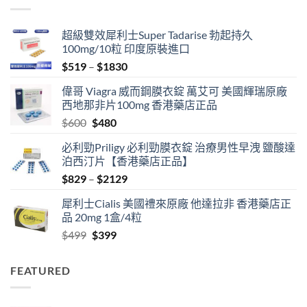
超級雙效犀利士Super Tadarise 勃起持久
100mg/10粒 印度原裝進口
Price
$
519
–
$
1830
range:
偉哥 Viagra 威而鋼膜衣錠 萬艾可 美國輝瑞原廠
$519
西地那非片100mg 香港藥店正品
through
Original
Current
$
600
$
480
$1830
price
price
必利勁Priligy 必利勁膜衣錠 治療男性早洩 鹽酸達
was:
is:
泊西汀片【香港藥店正品】
$600.
$480.
Price
$
829
–
$
2129
range:
犀利士Cialis 美國禮來原廠 他達拉非 香港藥店正
$829
品 20mg 1盒/4粒
through
Original
Current
$
499
$
399
$2129
price
price
was:
is:
FEATURED
$499.
$399.