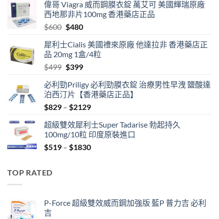
偉哥 Viagra 威而鋼膜衣錠 萬艾可 美國輝瑞原廠
西地那非片100mg 香港藥店正品
Original
Current
$
600
$
480
price
price
犀利士Cialis 美國禮來原廠 他達拉非 香港藥店正
was:
is:
品 20mg 1盒/4粒
$600.
$480.
Original
Current
$
499
$
399
price
price
必利勁Priligy 必利勁膜衣錠 治療男性早洩 鹽酸達
was:
is:
泊西汀片【香港藥店正品】
$499.
$399.
Price
$
829
–
$
2129
range:
超級雙效犀利士Super Tadarise 勃起持久
$829
100mg/10粒 印度原裝進口
through
Price
$
519
–
$
1830
$2129
range:
$519
TOP RATED
through
$1830
P-Force 超級雙效威而鋼加強版 藍P 普力吉 必利
吉