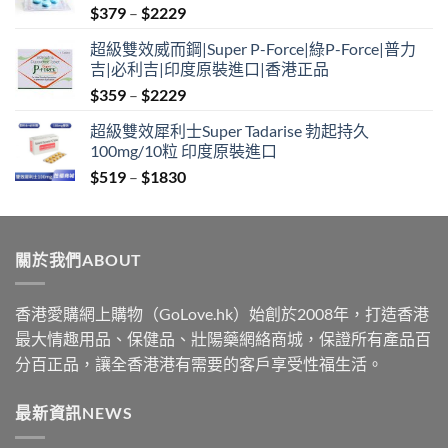
Price
$
379
–
$
2229
range:
超級雙效威而鋼|Super P-Force|綠P-Force|普力
$379
吉|必利吉|印度原裝進口|香港正品
through
Price
$
359
–
$
2229
$2229
range:
超級雙效犀利士Super Tadarise 勃起持久
$359
100mg/10粒 印度原裝進口
through
Price
$
519
–
$
1830
$2229
range:
$519
through
關於我們ABOUT
$1830
香港愛購網上購物（GoLove.hk）始創於2008年，打造香港
最大情趣用品、保健品、壯陽藥網絡商城，保證所有產品百
分百正品，讓全香港港有需要的客戶享受性福生活。
最新資訊NEWS