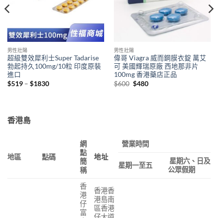
男性壯陽
男性壯陽
超級雙效犀利士Super Tadarise
偉哥 Viagra 威而鋼膜衣錠 萬艾
勃起持久100mg/10粒 印度原裝
可 美國輝瑞原廠 西地那非片
進口
100mg 香港藥店正品
Price
Original
Current
$
519
–
$
1830
$
600
$
480
range:
price
price
$519
was:
is:
through
$600.
$480.
$1830
香港島
網
營業時間
點
地區
點碼
地址
星期六、日及
簡
星期一至五
公眾假期
稱
香
香港香
港
港島南
仔
區香港
富
仔大道