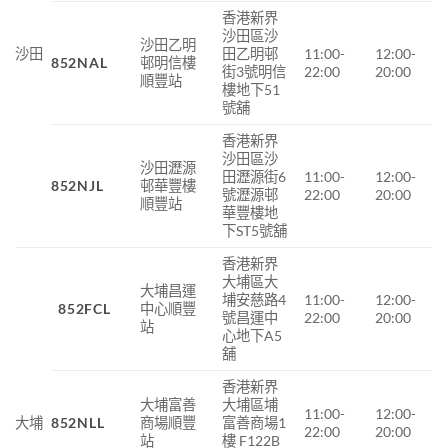
香港新界
沙田區沙
沙田乙明
沙田
田乙明邨
11:00-
12:00-
852NAL
邨明信樓
街3號明信
22:00
20:00
順豐站
樓地下51
號舖
香港新界
沙田區沙
沙田瀝源
田瀝源街6
11:00-
12:00-
852NJL
邨華豐樓
號瀝源邨
22:00
20:00
順豐站
華豐樓地
下ST5號舖
香港新界
大埔區大
大埔昌運
埔安慈路4
11:00-
12:00-
852FCL
中心順豐
號昌運中
22:00
20:00
站
心地下A5
舖
香港新界
大埔富善
大埔區埔
11:00-
12:00-
大埔
852NLL
商場順豐
富善商場1
22:00
20:00
站
樓 F122B