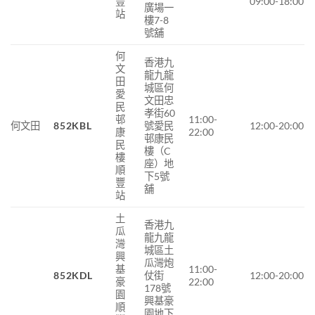
豐
09:00-18:00
廣場一
站
樓7-8
號舖
何
香港九
文
龍九龍
田
城區何
愛
文田忠
民
孝街60
邨
11:00-
何文田
852KBL
號愛民
12:00-20:00
康
22:00
邨康民
民
樓（C
樓
座）地
順
下5號
豐
舖
站
土
香港九
瓜
龍九龍
灣
城區土
興
瓜灣炮
基
11:00-
852KDL
仗街
12:00-20:00
豪
22:00
178號
園
興基豪
順
園地下