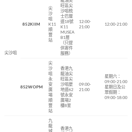
龍油尖
旺區尖
尖
沙咀梳
沙
士巴厘
咀
道18號
12:00-
852
KIIM
K11
12:00-21:00
K11
21:00
順
MUSEA
豐
B1層
站
（只提
供寄件
尖沙咀
服務）
尖
沙
香港九
咀
龍油尖
星期六：
永
旺區尖
09:00-21:00
安
沙咀麼
09:00-
852WOPM
星期日及公
廣
地道62
21:00
眾假期：
場
號永安
09:00-18:00
順
廣場2
豐
樓8室
站
九
龍
香港九
城