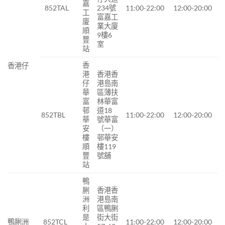
嘉
852TAL
234號
11:00-22:00
12:00-20:00
工
富嘉工
廈
業大廈
順
9樓6
豐
室
站
香
香港仔
港
香港香
仔
港島南
華
區薄扶
富
林華富
邨
道18
852TBL
11:00-22:00
12:00-20:00
華
號華富
安
（一）
樓
邨華安
順
樓119
豐
號舖
站
鴨
脷
香港香
洲
港島南
利
區鴨脷
是
街大街
鴨脷洲
852TCL
11:00-22:00
12:00-20:00