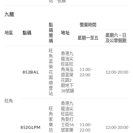
站
號舖
九龍
點
營業時間
碼
地區
點碼
地址
星期六、日
簡
星期一至五
及公眾假期
稱
旺
香港九
角
龍油尖
富
旺區旺
榮
角海泓
11:00-
852BAL
花
12:00-20:00
道富榮
22:00
園
花園2
順
期地下
豐
38號舖
站
旺角
香港九
旺
龍油尖
角
旺區旺
家
角登打
樂
士街56
11:00-
852GLPM
12:00-20:00
坊
號家樂
22:00