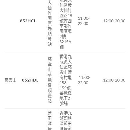
大
仙區黃
仙
大仙竹
竹
園路15
園
11:00-
852HCL
號竹園
12:00-20:00
廣
22:00
南邨竹
場
園廣場
順
2樓
豐
S215A
站
舖
香港九
慈
龍黃大
雲
仙區慈
山
雲山蒲
華
崗村道
11:00-
慈雲山
852HDL
麗
12:00-20:00
153-
22:00
樓
155號
順
華麗樓
豐
地下2
站
號舖
藍
香港九
田
龍觀塘
匯
區藍田
景
匯景道