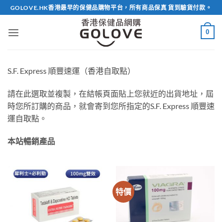
Skip
GOLOVE.HK香港最早的保健品購物平台，所有商品保真 貨到驗貨付款。
to
content
0
S.F. Express 順豐速運（香港自取點）
請在此選取並複製，在結帳頁面貼上您就近的出貨地址，屆
時您所訂購的商品，就會寄到您所指定的S.F. Express 順豐速
運自取點。
本站暢銷產品
特價