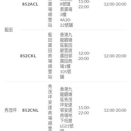
11:00-
852ACL
廣
8號匯
12:00-20:00
22:00
場
景廣場
順
3樓
豐
4A20-
站
22號舖
藍田
藍
香港九
田
龍觀塘
廣
區藍田
田
碧雲道
12:00-
852CKL
商
廣田邨
12:00-20:00
20:00
場
廣田商
順
場1樓
豐
105號
站
舖
秀
香港九
茂
龍觀塘
坪
區秀茂
安
坪安達
達
11:00-
秀茂坪
852CNL
邨安達
12:00-20:00
商
22:00
商場地
場
下低層
順
LG21號
豐