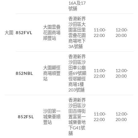
16A及17
號舖
香港新界
沙田區大
大圍雲疊
圍富田里
11:00-
12:00-
大圍
852FVL
花園商場
雲疊花園
22:00
20:00
順豐站
商場地下
3A號舖
香港新界
沙田區沙
大圍顯徑
田車公廟
11:00-
12:00-
852NBL
商場順豐
道69號顯
22:00
20:00
站
徑邨顯徑
商場1樓
203號舖
香港新界
沙田區沙
沙田第一
田百得街
11:00-
12:00-
852FSL
城樂薈順
置富第一
22:00
20:00
豐站
城樂薈地
下G41號
舖