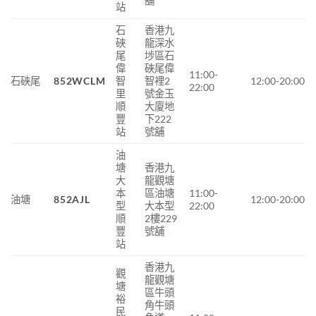
舖
站
石
香港九
硤
龍深水
尾
埗區石
偉
硤尾偉
11:00-
石硤尾
852WCLM
智
智裡2
12:00-20:00
22:00
里
號金玉
順
大廈地
豐
下222
站
號舖
油
塘
香港九
大
龍觀塘
本
區油塘
11:00-
油塘
852AJL
12:00-20:00
型
大本型
22:00
順
2樓229
豐
號舖
站
香港九
觀
龍觀塘
塘
區牛頭
裕
角牛頭
民