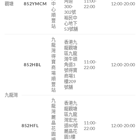
角道
11:00-
觀塘
852YMCM
中
12:00-20:00
300-
22:00
心
302號
順
裕民中
豐
心地下
站
53號舖
九
香港九
龍
龍觀塘
灣
區九龍
得
灣牛頭
寶
11:00-
852HBL
角道3
12:00-20:00
商
22:00
號得寶
場
商場1
順
樓209
豐
號舖
站
九龍灣
九
香港九
龍
龍觀塘
灣
區九龍
麗
灣宏光
晶
11:00-
852HFL
道80號
12:00-20:00
花
22:00
麗晶花
園
園1樓
順