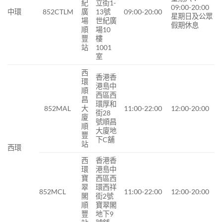
紀
立街1-
09:00-20:00
中環
852CTLM
廣
13號
09:00-20:00
星期日及公眾
場
世紀廣
假期休息
順
場10
豐
樓
站
1001
室
西
香港香
環
港島中
順
西區西
昌
環厚和
852MAL
大
11:00-22:00
12:00-20:00
街28
廈
號順昌
順
大廈地
豐
下C舖
站
西環
西
香港香
環
港島中
寶
西區西
翠
環西祥
852MCL
11:00-22:00
12:00-20:00
閣
街2號
順
寶翠閣
豐
地下9