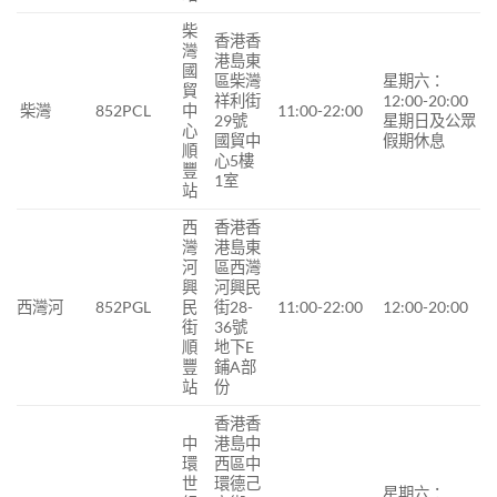
柴
香港香
灣
港島東
國
區柴灣
星期六：
貿
祥利街
12:00-20:00
柴灣
852PCL
中
11:00-22:00
29號
星期日及公眾
心
國貿中
假期休息
順
心5樓
豐
1室
站
西
香港香
灣
港島東
河
區西灣
興
河興民
西灣河
852PGL
民
街28-
11:00-22:00
12:00-20:00
街
36號
順
地下E
豐
鋪A部
站
份
香港香
中
港島中
環
西區中
世
環德己
星期六：