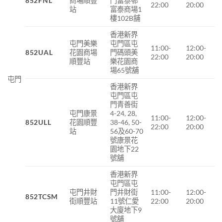
852FNL
商場
順豐
門富泰邨
22:00
20:00
站
富泰商場
1
樓
102B
舖
香港新界
屯門美樂
屯門區屯
11:00-
12:00-
852UAL
花園商場
門碼頭美
22:00
20:00
順豐站
樂花園商
場65號舖
屯門
香港新界
屯門區屯
門青善街
屯門康景
4-24, 28,
11:00-
12:00-
852ULL
花園順豐
38-46, 50-
22:00
20:00
站
56及60-70
號康景花
園地下22
號舖
香港新界
屯門區屯
屯門井財
門井財街
11:00-
12:00-
852TCSM
街順豐站
11號仁愛
22:00
20:00
大廈地下9
號舖