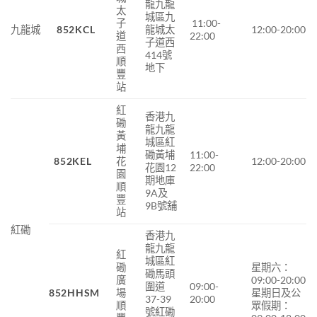
龍九龍
太
城區九
子
11:00-
九龍城
852KCL
龍城太
12:00-20:00
道
22:00
子道西
西
414號
順
地下
豐
站
紅
香港九
磡
龍九龍
黃
城區紅
埔
磡黃埔
11:00-
852KEL
花
12:00-20:00
花園12
22:00
園
期地庫
順
9A及
豐
9B號舖
站
紅磡
香港九
龍九龍
紅
城區紅
磡
星期六：
磡馬頭
廣
09:00-20:00
圍道
09:00-
852HHSM
場
星期日及公
37-39
20:00
順
眾假期：
號紅磡