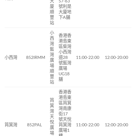
大
57-63
廈
號利是
順
大廈地
豐
下A舖
站
小
香港香
西
港島東
灣
區柴灣
藍
小西灣
灣
小西灣
852IRMM
道28
11:00-22:00
12:00-20:00
廣
號藍灣
場
廣場
順
UG18
豐
舖
站
香港香
港島東
筲
區筲箕
箕
灣南康
灣
街17
天
號天悅
悅
筲箕灣
852PAL
筲箕灣
11:00-22:00
12:00-20:00
廣
廣場1
場
樓