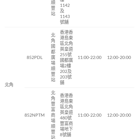
順
1142
豐
及
站
1143
號舖
香港香
北
港島東
角
區北角
國
英皇道
都
255號
852PDL
廣
11:00-22:00
12:00-20:00
國都廣
場
場2樓
順
202及
豐
203號
站
舖
北角
北
香港香
角
港島東
豐
區北角
富
英皇道
852NPTM
商
11:00-22:00
12:00-20:00
480號
場
豐富商
順
場地下
豐
8號舖
站