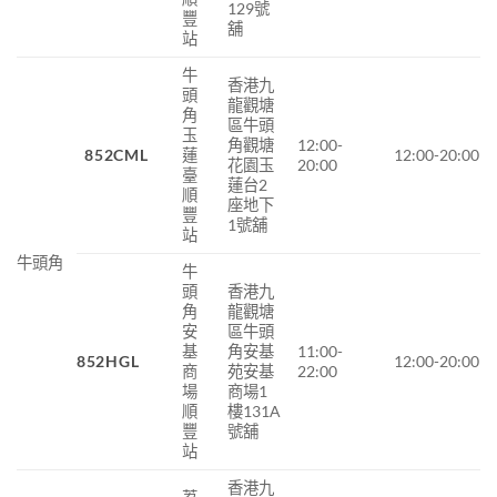
129號
豐
舖
站
牛
香港九
頭
龍觀塘
角
區牛頭
玉
角觀塘
12:00-
852CML
蓮
12:00-20:00
花園玉
20:00
臺
蓮台2
順
座地下
豐
1號舖
站
牛頭角
牛
頭
香港九
角
龍觀塘
安
區牛頭
基
角安基
11:00-
852HGL
12:00-20:00
商
苑安基
22:00
場
商場1
順
樓131A
豐
號舖
站
香港九