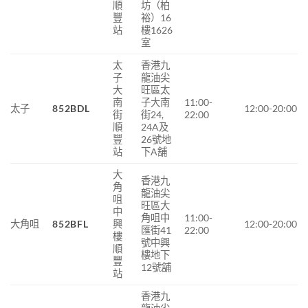
順
坊（柏
豐
裕）16
站
樓1626
室
太
香港九
子
龍
油尖
大
旺區
太
南
子大南
11:00-
太子
852BDL
12:00-20:00
街
街
24,
22:00
順
24A
及
豐
26
號地
站
下
A
舖
大
香港九
角
龍油尖
咀
旺區大
中
角咀中
11:00-
大角咀
852BFL
興
12:00-20:00
匯街
41
22:00
樓
號中興
順
樓地下
豐
12
號舖
站
香港九