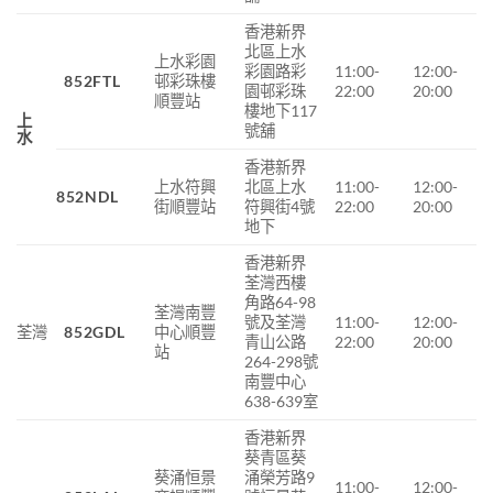
香港新界
北區上水
上水彩園
彩園路彩
11:00-
12:00-
852FTL
邨彩珠樓
園邨彩珠
22:00
20:00
順豐站
樓地下117
上
號舖
水
香港新界
上水符興
北區上水
11:00-
12:00-
852NDL
街
順豐站
符興街
4
號
22:00
20:00
地下
香港新界
荃灣西樓
角路64-98
荃灣南豐
號及荃灣
11:00-
12:00-
荃灣
852GDL
中心順豐
青山公路
22:00
20:00
站
264-298號
南豐中心
638-639室
香港新界
葵青區葵
葵涌恒景
涌榮芳路9
11:00-
12:00-