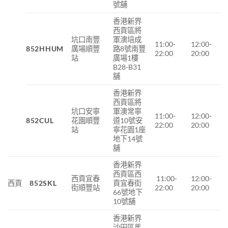
號舖
香港新界
西貢區將
坑口南豐
軍澳培成
11:00-
12:00-
852HHUM
廣場順豐
路8號南豐
22:00
20:00
站
廣場1樓
B28-B31
舖
香港新界
西貢區將
坑口安寧
軍澳常寧
11:00-
12:00-
852CUL
花園順豐
道
10
號安
22:00
20:00
站
寧花園
1
座
地下
14
號
舖
香港新界
西貢區西
西貢宜春
11:00-
12:00-
西貢
852SKL
貢宜春街
街順豐站
22:00
20:00
66號地下
10號舖
香港新界
沙田區馬