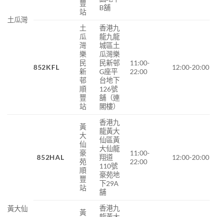
豐
B舖
站
土瓜灣
土
香港九
瓜
龍九龍
灣
城區土
樂
瓜灣樂
民
民新邨
11:00-
852KFL
12:00-20:00
新
G座平
22:00
邨
台地下
順
126號
豐
舖（連
站
閣樓）
香港九
黃
龍黃大
大
仙區黃
仙
大仙龍
豪
11:00-
852HAL
翔道
12:00-20:00
苑
22:00
110號
順
豪苑地
豐
下29A
站
舖
香港九
黃大仙
黃
龍黃大