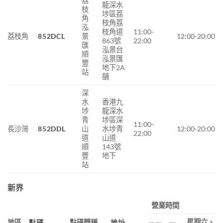
荔
龍深水
枝
埗區荔
角
枝角荔
泓
枝角道
11:00-
荔枝角
852DCL
景
12:00-20:00
863號
22:00
匯
泓景台
順
泓景匯
豐
地下2A
站
舖
深
水
香港九
埗
龍深水
青
埗區深
11:00-
長沙灣
852DDL
山
水埗青
12:00-20:00
22:00
道
山道
順
143號
豐
地下
站
新界
營業時間
星期六、
地區
點碼簡稱
點碼
地址