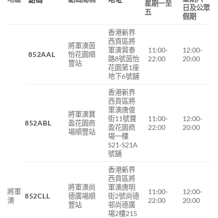
星期一至
日及公眾
五
假期
香港新界
西貢區將
將軍澳茵
軍澳貿泰
11:00-
12:00-
852AAL
怡花園順
路8號茵怡
22:00
20:00
豐站
花園第1座
地下6號舖
香港新界
西貢區將
軍澳唐俊
將軍澳寶
街11號寶
11:00-
12:00-
852ABL
盈花園商
盈花園商
22:00
20:00
場順豐站
場一樓
S21-S21A
號舖
香港新界
西貢區將
將軍澳尚
軍澳唐明
將軍
11:00-
12:00-
852CLL
德廣場順
街2號尚德
澳
22:00
20:00
豐站
邨尚德廣
場2樓215