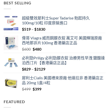
BEST SELLING
超級雙效犀利士Super Tadarise 勃起持久
100mg/10粒 印度原裝進口
Price
$
519
–
$
1830
range:
偉哥 Viagra 威而鋼膜衣錠 萬艾可 美國輝瑞原廠
$519
西地那非片100mg 香港藥店正品
through
Original
Current
$
600
$
480
$1830
price
price
必利勁Priligy 必利勁膜衣錠 治療男性早洩 鹽酸達
was:
is:
泊西汀片【香港藥店正品】
$600.
$480.
Price
$
829
–
$
2129
range:
犀利士Cialis 美國禮來原廠 他達拉非 香港藥店正
$829
品 20mg 1盒/4粒
through
Original
Current
$
499
$
399
$2129
price
price
was:
is:
FEATURED
$499.
$399.