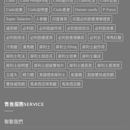
Cialis
Cialis HongKong
Cialis副作用
Cialis吃法
Cialis官網
好、
比
作
的
自
較：
用
Cialis效果
Cialis說明書
Cialis香港
Hamer candy
P-Force
正
慰
邊
與
確
硬、
款
Super Tadarise
人參糖
印度偉哥
印度必利勁香港哪裡買
增
用
唯
先
效
法〉
獨
威而鋼
必利勁
必利勁副作用
必利勁屈臣氏
必利勁效果
適
全
中
同
合
指
老
必利勁用法
必利勁邊度買
必利勁香港藥房
必利吉
悍馬紅糖
「長
南，
婆
期
香
汗馬糖
漢馬糖
犀利士
犀利士20mg
犀利士副作用
唔
管
港
硬
理」？〉
男
犀利士吃法
犀利士屈臣氏
犀利士效果
犀利士藥店
——
中
性
呢
必
犀利士說明書
犀利士超級雙效片
犀利士邊度買
犀利士香港買
類
讀〉
ED
中
立威大
精力糖
美國禮來犀利士
能量糖
超級雙效威而鋼
唔
係
雙效威而鋼
馬來西亞悍馬糖
馬來西亞糖
「壞
咗」，
係
心
售後服務SERVICE
因
型〉
中
聯繫我們