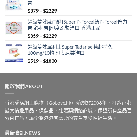
吉
Price
$
379
–
$
2229
range:
超級雙效威而鋼|Super P-Force|綠P-Force|普力
$379
吉|必利吉|印度原裝進口|香港正品
through
Price
$
359
–
$
2229
$2229
range:
超級雙效犀利士Super Tadarise 勃起持久
$359
100mg/10粒 印度原裝進口
through
Price
$
519
–
$
1830
$2229
range:
$519
through
關於我們ABOUT
$1830
香港愛購網上購物（GoLove.hk）始創於2008年，打造香港
最大情趣用品、保健品、壯陽藥網絡商城，保證所有產品百
分百正品，讓全香港港有需要的客戶享受性福生活。
最新資訊NEWS