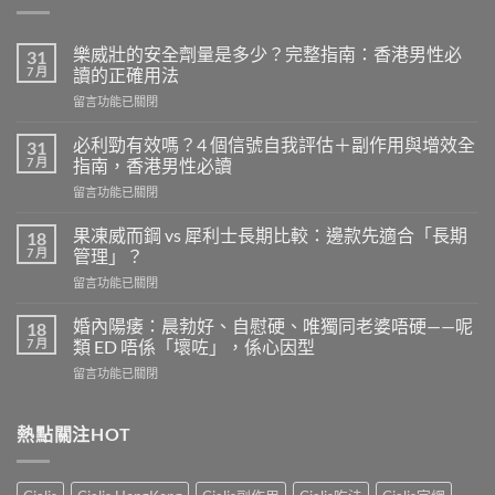
樂威壯的安全劑量是多少？完整指南：香港男性必
31
7 月
讀的正確用法
在
留言功能已關閉
〈樂
威
必利勁有效嗎？4 個信號自我評估＋副作用與增效全
31
壯
7 月
指南，香港男性必讀
的
在
留言功能已關閉
安
〈必
全
利
劑
果凍威而鋼 vs 犀利士長期比較：邊款先適合「長期
18
勁
量
7 月
管理」？
有
是
在
留言功能已關閉
效
多
〈果
嗎？
少？
凍
4
婚內陽痿：晨勃好、自慰硬、唯獨同老婆唔硬——呢
18
完
威
個
7 月
類 ED 唔係「壞咗」，係心因型
整
而
信
指
在
留言功能已關閉
鋼
號
南：
〈婚
vs
自
香
內
犀
我
港
陽
熱點關注HOT
利
評
男
痿：
士
估
性
晨
長
＋
必
勃
期
副
讀