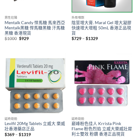
男性壯陽
外用噴劑
Mentalk Candy 悍馬糖 馬來西亞
陰莖增大膏. Maral Gel 增大凝膠
Mentalk黑糖 悍馬糖黑糖 汗馬糖
快速增大增粗 50mL 香港正品現
黑糖 香港現貨
貨
Original
Current
Price
$
1000
$
929
$
729
–
$
1329
price
price
range:
was:
is:
$729
$1000.
$929.
through
$1329
延時助勃
延時助勃
Levifil 20Mg Tablets 立威大 樂威
巅峰粉色佳人 Krrista Pink
壯香港藥店正品
Flame 粉色烈焰 立威大樂威壯犀
利士雙效 粉鑽 香港正品現貨
Price
$
369
–
$
1319