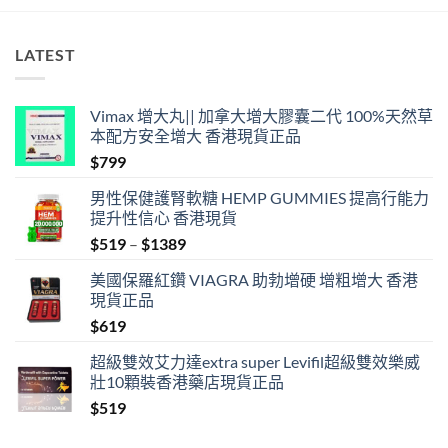
LATEST
Vimax 增大丸|| 加拿大增大膠囊二代 100%天然草
本配方安全增大 香港現貨正品
$
799
男性保健護腎軟糖 HEMP GUMMIES 提高行能力
提升性信心 香港現貨
Price
$
519
–
$
1389
range:
美國保羅紅鑽 VIAGRA 助勃增硬 增粗增大 香港
$519
現貨正品
through
$
619
$1389
超級雙效艾力達extra super Levifil超級雙效樂威
壯10顆裝香港藥店現貨正品
$
519