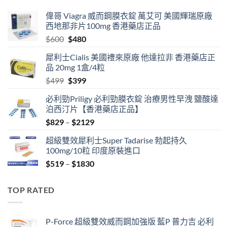
偉哥 Viagra 威而鋼膜衣錠 萬艾可 美國輝瑞原廠
西地那非片100mg 香港藥店正品
Original
Current
$
600
$
480
price
price
犀利士Cialis 美國禮來原廠 他達拉非 香港藥店正
was:
is:
品 20mg 1盒/4粒
$600.
$480.
Original
Current
$
499
$
399
price
price
必利勁Priligy 必利勁膜衣錠 治療男性早洩 鹽酸達
was:
is:
泊西汀片【香港藥店正品】
$499.
$399.
Price
$
829
–
$
2129
range:
超級雙效犀利士Super Tadarise 勃起持久
$829
100mg/10粒 印度原裝進口
through
Price
$
519
–
$
1830
$2129
range:
$519
TOP RATED
through
$1830
P-Force 超級雙效威而鋼加強版 藍P 普力吉 必利