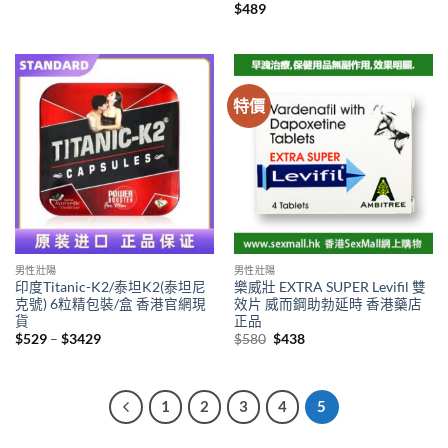
range:
$
489
$369
through
$1319
特價
男性壯陽
男性壯陽
印度Titanic-K2/泰坦K2(泰坦尼
樂威壯 EXTRA SUPER Levifil 雙
克號) 6粒精包裝/盒 香港官網現
效片 威而鋼助勃延時 香港藥店
貨
正品
Price
Original
Current
$
529
–
$
3429
$
580
$
438
range:
price
price
$529
was:
is:
through
$580.
$438.
$3429
1
2
3
4
5