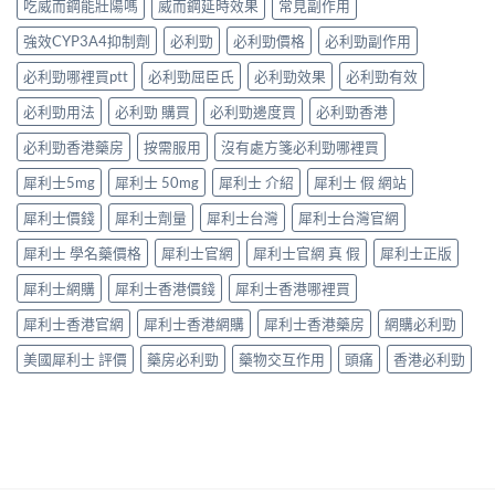
同
合
吃威而鋼能壯陽嗎
威而鋼延時效果
常見副作用
指
標」
老
「長
南，
定
婆
強效CYP3A4抑制劑
必利勁
必利勁價格
必利勁副作用
期
香
「治
唔
管
港
本」？
必利勁哪裡買ptt
必利勁屈臣氏
必利勁效果
必利勁有效
硬
理」？〉
男
長
——
中
性
食
必利勁用法
必利勁 購買
必利勁邊度買
必利勁香港
呢
必
有
類
讀〉
必利勁香港藥房
按需服用
沒有處方箋必利勁哪裡買
咩
ED
中
後
唔
犀利士5mg
犀利士 50mg
犀利士 介紹
犀利士 假 網站
果
係
要
「壞
犀利士價錢
犀利士劑量
犀利士台灣
犀利士台灣官網
知！〉
咗」，
中
係
犀利士 學名藥價格
犀利士官網
犀利士官網 真 假
犀利士正版
心
因
犀利士網購
犀利士香港價錢
犀利士香港哪裡買
型〉
中
犀利士香港官網
犀利士香港網購
犀利士香港藥房
網購必利勁
美國犀利士 評價
藥房必利勁
藥物交互作用
頭痛
香港必利勁