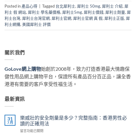
Posted in
產品心得
|
Tagged
台北犀利士
,
犀利士 50mg
,
犀利士 介紹
,
犀
利士 假 網站
,
犀利士 學名藥價格
,
犀利士5mg
,
犀利士價錢
,
犀利士劑量
,
犀
利士台灣
,
犀利士台灣官網
,
犀利士官網
,
犀利士官網 真 假
,
犀利士正版
,
犀
利士網購
,
美國犀利士 評價
關於我們
GoLove網上購物
始創於2008年，致力打造香港最大情趣保
健性用品網上購物平台，保證所有產品百分百正品，讓全香
港港有需要的客戶享受性福生活。
最新資訊
樂威壯的安全劑量是多少？完整指南：香港男性必
31
7 月
讀的正確用法
在
留言功能已關閉
〈樂