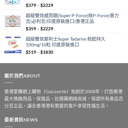
Price
$
379
–
$
2229
range:
超級雙效威而鋼|Super P-Force|綠P-Force|普力
$379
吉|必利吉|印度原裝進口|香港正品
through
Price
$
359
–
$
2229
$2229
range:
超級雙效犀利士Super Tadarise 勃起持久
$359
100mg/10粒 印度原裝進口
through
Price
$
519
–
$
1830
$2229
range:
$519
through
關於我們ABOUT
$1830
香港愛購網上購物（GoLove.hk）始創於2008年，打造香港
最大情趣用品、保健品、壯陽藥網絡商城，保證所有產品百
分百正品，讓全香港港有需要的客戶享受性福生活。
最新資訊NEWS