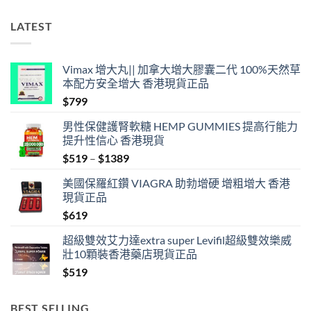
LATEST
Vimax 增大丸|| 加拿大增大膠囊二代 100%天然草
本配方安全增大 香港現貨正品
$
799
男性保健護腎軟糖 HEMP GUMMIES 提高行能力
提升性信心 香港現貨
Price
$
519
–
$
1389
range:
美國保羅紅鑽 VIAGRA 助勃增硬 增粗增大 香港
$519
現貨正品
through
$
619
$1389
超級雙效艾力達extra super Levifil超級雙效樂威
壯10顆裝香港藥店現貨正品
$
519
BEST SELLING