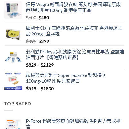
偉哥 Viagra 威而鋼膜衣錠 萬艾可 美國輝瑞原廠
西地那非片100mg 香港藥店正品
Original
Current
$
600
$
480
price
price
犀利士Cialis 美國禮來原廠 他達拉非 香港藥店正
was:
is:
品 20mg 1盒/4粒
$600.
$480.
Original
Current
$
499
$
399
price
price
必利勁Priligy 必利勁膜衣錠 治療男性早洩 鹽酸達
was:
is:
泊西汀片【香港藥店正品】
$499.
$399.
Price
$
829
–
$
2129
range:
超級雙效犀利士Super Tadarise 勃起持久
$829
100mg/10粒 印度原裝進口
through
Price
$
519
–
$
1830
$2129
range:
$519
TOP RATED
through
$1830
P-Force 超級雙效威而鋼加強版 藍P 普力吉 必利
吉