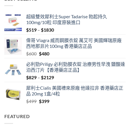
超級雙效犀利士Super Tadarise 勃起持久
100mg/10粒 印度原裝進口
Price
$
519
–
$
1830
range:
偉哥 Viagra 威而鋼膜衣錠 萬艾可 美國輝瑞原廠
$519
西地那非片100mg 香港藥店正品
through
Original
Current
$
600
$
480
$1830
price
price
必利勁Priligy 必利勁膜衣錠 治療男性早洩 鹽酸達
was:
is:
泊西汀片【香港藥店正品】
$600.
$480.
Price
$
829
–
$
2129
range:
犀利士Cialis 美國禮來原廠 他達拉非 香港藥店正
$829
品 20mg 1盒/4粒
through
Original
Current
$
499
$
399
$2129
price
price
was:
is:
FEATURED
$499.
$399.