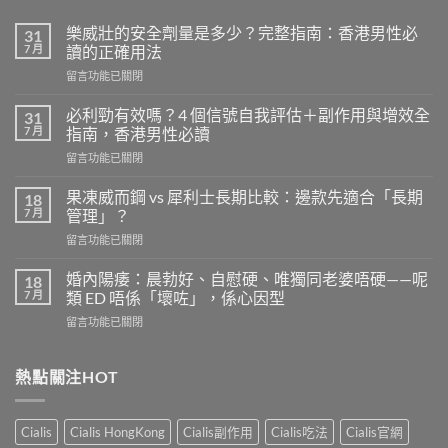
樂威壯的安全劑量是多少？完整指南：香港男性必
31
7 月
讀的正確用法
在
留言功能已關閉
〈樂
威
必利勁有效嗎？4 個信號自我評估＋副作用與增效全
31
壯
7 月
指南，香港男性必讀
的
在
留言功能已關閉
安
〈必
全
利
劑
果凍威而鋼 vs 犀利士長期比較：邊款先適合「長期
18
勁
量
7 月
管理」？
有
是
在
留言功能已關閉
效
多
〈果
嗎？
少？
凍
4
婚內陽痿：晨勃好、自慰硬、唯獨同老婆唔硬——呢
18
完
威
個
7 月
類 ED 唔係「壞咗」，係心因型
整
而
信
指
在
留言功能已關閉
鋼
號
南：
〈婚
vs
自
香
內
犀
我
港
陽
熱點關注HOT
利
評
男
痿：
士
估
性
晨
長
＋
必
勃
期
副
Cialis
Cialis HongKong
Cialis副作用
Cialis吃法
Cialis官網
讀
好、
比
作