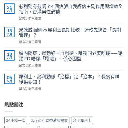
威
必利勁有效嗎？4 個信號自我評估＋副作用與增效全
31
壯
7 月
指南，香港男性必讀
的
在
留言功能已關閉
安
〈必
全
利
劑
果凍威而鋼 vs 犀利士長期比較：邊款先適合「長期
18
勁
量
7 月
管理」？
有
是
在
留言功能已關閉
效
多
〈果
嗎？
少？
凍
4
婚內陽痿：晨勃好、自慰硬、唯獨同老婆唔硬——呢
18
完
威
個
7 月
類 ED 唔係「壞咗」，係心因型
整
而
信
指
在
留言功能已關閉
鋼
號
南：
〈婚
vs
自
香
內
犀
犀利士、必利勁係「治標」定「治本」？長食有咩
06
我
港
陽
利
6 月
後果要知！
評
男
痿：
士
估
性
在
留言功能已關閉
晨
長
＋
必
〈犀
勃
期
副
讀
利
好、
比
作
的
士、
熱點關注
自
較：
用
正
必
慰
邊
與
確
利
硬、
款
增
用
勁
唯
先
24小時一次
印度必利勁香港哪裡買
台北犀利士
效
法〉
係
獨
適
全
中
「治