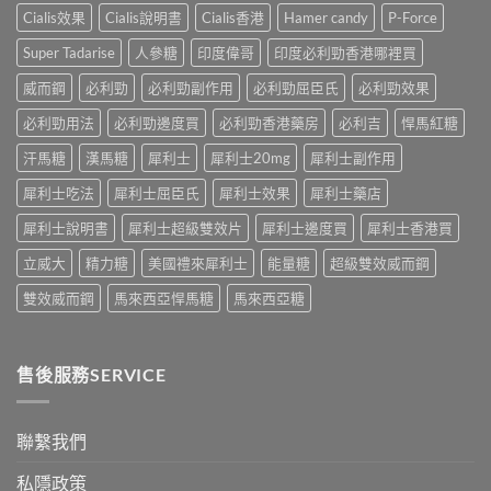
的
自
較：
用
Cialis效果
Cialis說明書
Cialis香港
Hamer candy
P-Force
正
慰
邊
與
確
硬、
款
Super Tadarise
人參糖
印度偉哥
印度必利勁香港哪裡買
增
用
唯
先
效
法〉
獨
威而鋼
必利勁
必利勁副作用
必利勁屈臣氏
必利勁效果
適
全
中
同
合
指
老
必利勁用法
必利勁邊度買
必利勁香港藥房
必利吉
悍馬紅糖
「長
南，
婆
期
香
汗馬糖
漢馬糖
犀利士
犀利士20mg
犀利士副作用
唔
管
港
硬
理」？〉
男
犀利士吃法
犀利士屈臣氏
犀利士效果
犀利士藥店
——
中
性
呢
必
犀利士說明書
犀利士超級雙效片
犀利士邊度買
犀利士香港買
類
讀〉
ED
中
立威大
精力糖
美國禮來犀利士
能量糖
超級雙效威而鋼
唔
係
雙效威而鋼
馬來西亞悍馬糖
馬來西亞糖
「壞
咗」，
係
心
售後服務SERVICE
因
型〉
中
聯繫我們
私隱政策