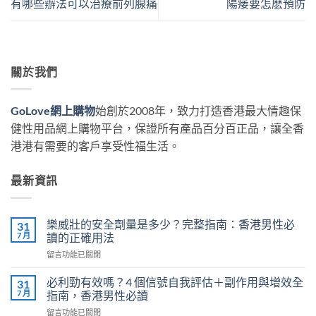
有哪些辦法可以治療前列腺痛
陽痿要怎麽預防
關於我們
GoLove網上購物
始創於2008年，致力打造香港最大情趣保
健性用品網上購物平台，保證所有產品百分百正品，讓全香
港港有需要的客戶享受性福生活。
最新資訊
樂威壯的安全劑量是多少？完整指南：香港男性必
31
7 月
讀的正確用法
在
留言功能已關閉
〈樂
威
必利勁有效嗎？4 個信號自我評估＋副作用與增效全
31
壯
7 月
指南，香港男性必讀
的
在
留言功能已關閉
安