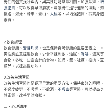
男性的體質強壯與否，與其性功能息息相關。加強鍛煉，
增
強體質
，可以改善早泄癥狀。建議男性進行適量的運動，如
慢跑、遊泳、騎車、登山、
太極
等，以增強體質、提高身體
素質。
2.飲食調理
飲食健康、
營養均衡
，也是保持身體健康的重要因素之一。
男性應註意控製飲食，少食辛辣刺激、油膩、
咖啡
、濃茶等
食物。多吃一些富含鋅的食物，如蝦、蟹、牡蠣、瘦肉、豆
類等，以提高性功能。
3.改善生活習慣
改善生活習慣也是調理早泄的重要方法。保持良好的睡眠、
不過度疲勞、不吸煙、不飲酒、
不吸毒
等習慣，可以提高身
體素質，改善早泄癥狀。
二、心理調理