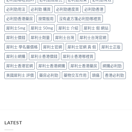
理」？〉
男
長
——
中
性
食
必利勁用法
必利勁 購買
必利勁邊度買
必利勁香港
呢
必
有
類
讀〉
必利勁香港藥房
按需服用
沒有處方箋必利勁哪裡買
咩
ED
中
後
唔
犀利士5mg
犀利士 50mg
犀利士 介紹
犀利士 假 網站
果
係
要
「壞
犀利士價錢
犀利士劑量
犀利士台灣
犀利士台灣官網
知！〉
咗」，
中
係
犀利士 學名藥價格
犀利士官網
犀利士官網 真 假
犀利士正版
心
因
犀利士網購
犀利士香港價錢
犀利士香港哪裡買
型〉
中
犀利士香港官網
犀利士香港網購
犀利士香港藥房
網購必利勁
美國犀利士 評價
藥房必利勁
藥物交互作用
頭痛
香港必利勁
LATEST