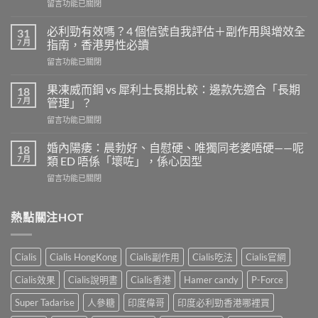
在
留言功能已關閉
〈樂
威
必利勁有效嗎？4 個信號自我評估＋副作用與增效全
31
壯
7 月
指南，香港男性必讀
的
在
留言功能已關閉
安
〈必
全
利
劑
果凍威而鋼 vs 犀利士長期比較：邊款先適合「長期
18
勁
量
7 月
管理」？
有
是
在
留言功能已關閉
效
多
〈果
嗎？
少？
凍
4
婚內陽痿：晨勃好、自慰硬、唯獨同老婆唔硬——呢
18
完
威
個
7 月
類 ED 唔係「壞咗」，係心因型
整
而
信
指
在
留言功能已關閉
鋼
號
南：
〈婚
vs
自
香
內
犀
我
港
陽
熱點關注HOT
利
評
男
痿：
士
估
性
晨
長
＋
必
勃
期
副
Cialis
Cialis HongKong
Cialis副作用
Cialis吃法
Cialis官網
讀
好、
比
作
的
自
較：
用
Cialis效果
Cialis說明書
Cialis香港
Hamer candy
P-Force
正
慰
邊
與
確
硬、
款
Super Tadarise
人參糖
印度偉哥
印度必利勁香港哪裡買
增
用
唯
先
效
法〉