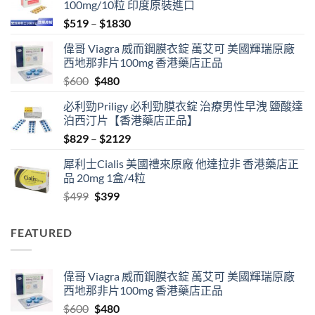
100mg/10粒 印度原裝進口
Price
$
519
–
$
1830
range:
偉哥 Viagra 威而鋼膜衣錠 萬艾可 美國輝瑞原廠
$519
西地那非片100mg 香港藥店正品
through
Original
Current
$
600
$
480
$1830
price
price
必利勁Priligy 必利勁膜衣錠 治療男性早洩 鹽酸達
was:
is:
泊西汀片【香港藥店正品】
$600.
$480.
Price
$
829
–
$
2129
range:
犀利士Cialis 美國禮來原廠 他達拉非 香港藥店正
$829
品 20mg 1盒/4粒
through
Original
Current
$
499
$
399
$2129
price
price
was:
is:
FEATURED
$499.
$399.
偉哥 Viagra 威而鋼膜衣錠 萬艾可 美國輝瑞原廠
西地那非片100mg 香港藥店正品
Original
Current
$
600
$
480