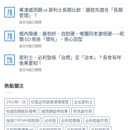
〈必
全
利
劑
果凍威而鋼 vs 犀利士長期比較：邊款先適合「長期
18
勁
量
7 月
管理」？
有
是
在
留言功能已關閉
效
多
〈果
嗎？
少？
凍
4
婚內陽痿：晨勃好、自慰硬、唯獨同老婆唔硬——呢
18
完
威
個
7 月
類 ED 唔係「壞咗」，係心因型
整
而
信
指
在
留言功能已關閉
鋼
號
南：
〈婚
vs
自
香
內
犀
犀利士、必利勁係「治標」定「治本」？長食有咩
06
我
港
陽
利
6 月
後果要知！
評
男
痿：
士
估
性
在
留言功能已關閉
晨
長
＋
必
〈犀
勃
期
副
讀
利
好、
比
作
的
士、
熱點關注
自
較：
用
正
必
慰
邊
與
確
利
硬、
款
增
用
勁
唯
先
24小時一次
印度必利勁香港哪裡買
台北犀利士
效
法〉
係
獨
適
全
中
「治
同
合
吃威而鋼能壯陽嗎
威而鋼延時效果
常見副作用
指
標」
老
「長
南，
定
婆
強效CYP3A4抑制劑
必利勁
必利勁價格
必利勁副作用
期
香
「治
唔
管
港
本」？
必利勁哪裡買ptt
必利勁屈臣氏
必利勁效果
必利勁有效
硬