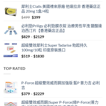
price
price
犀利士Cialis 美國禮來原廠 他達拉非 香港藥店正
was:
is:
品 20mg 1盒/4粒
$600.
$480.
Original
Current
$
499
$
399
price
price
必利勁Priligy 必利勁膜衣錠 治療男性早洩 鹽酸達
was:
is:
泊西汀片【香港藥店正品】
$499.
$399.
Price
$
829
–
$
2129
range:
超級雙效犀利士Super Tadarise 勃起持久
$829
100mg/10粒 印度原裝進口
through
Price
$
519
–
$
1830
$2129
range:
$519
TOP RATED
through
$1830
P-Force 超級雙效威而鋼加強版 藍P 普力吉 必利
吉
Price
$
379
–
$
2229
range:
超級雙效威而鋼|Super P-Force|綠P-Force|普力
$379