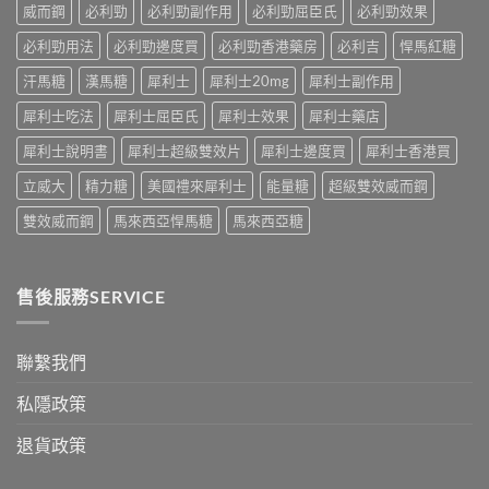
獨
威而鋼
必利勁
必利勁副作用
必利勁屈臣氏
必利勁效果
適
全
中
同
合
指
老
必利勁用法
必利勁邊度買
必利勁香港藥房
必利吉
悍馬紅糖
「長
南，
婆
期
香
汗馬糖
漢馬糖
犀利士
犀利士20mg
犀利士副作用
唔
管
港
硬
理」？〉
男
犀利士吃法
犀利士屈臣氏
犀利士效果
犀利士藥店
——
中
性
呢
必
犀利士說明書
犀利士超級雙效片
犀利士邊度買
犀利士香港買
類
讀〉
ED
中
立威大
精力糖
美國禮來犀利士
能量糖
超級雙效威而鋼
唔
係
雙效威而鋼
馬來西亞悍馬糖
馬來西亞糖
「壞
咗」，
係
心
售後服務SERVICE
因
型〉
中
聯繫我們
私隱政策
退貨政策