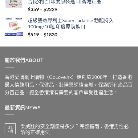
吉|必利吉|印度原裝進口|香港正品
through
Price
$
359
–
$
2229
$2229
range:
超級雙效犀利士Super Tadarise 勃起持久
$359
100mg/10粒 印度原裝進口
through
Price
$
519
–
$
1830
$2229
range:
$519
through
關於我們ABOUT
$1830
香港愛購網上購物（GoLove.hk）始創於2008年，打造香港
最大情趣用品、保健品、壯陽藥網絡商城，保證所有產品百
分百正品，讓全香港港有需要的客戶享受性福生活。
最新資訊NEWS
樂威壯的安全劑量是多少？完整指南：香港男性必
31
7 月
讀的正確用法