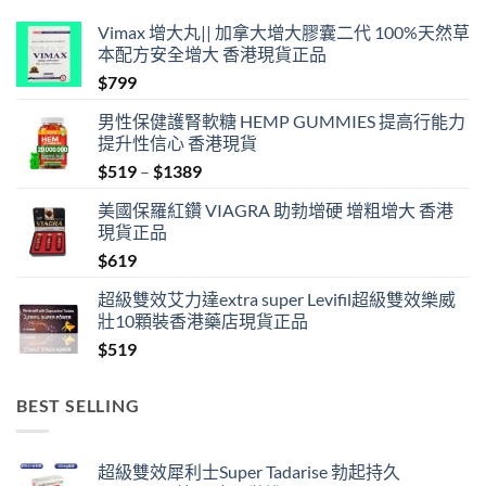
Vimax 增大丸|| 加拿大增大膠囊二代 100%天然草
本配方安全增大 香港現貨正品
$
799
男性保健護腎軟糖 HEMP GUMMIES 提高行能力
提升性信心 香港現貨
Price
$
519
–
$
1389
range:
美國保羅紅鑽 VIAGRA 助勃增硬 增粗增大 香港
$519
現貨正品
through
$
619
$1389
超級雙效艾力達extra super Levifil超級雙效樂威
壯10顆裝香港藥店現貨正品
$
519
BEST SELLING
超級雙效犀利士Super Tadarise 勃起持久