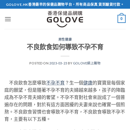
Skip
GOLOVE.HK香港最早的保健品購物平台，所有商品保真 貨到驗貨付款。
to
content
0
男性健康
不良飲食如何導致不孕不育
POSTED ON
2023-03-23
BY
GOLOVE網上購物
不良飲食怎麼導致
不孕不育
？生一個
健康
的寶寶是每個家
庭的願望，但是隨著不孕不育的夫婦越來越多，孩子的降臨
成為不孕不育夫婦的奢望。不孕不育對社會來說成了一個普
遍存在的問題，對於有這方面困擾的夫妻來說也確實一個煎
熬。不良飲食習慣也會導致不孕不育，不良飲食導致不孕不
育，主要有以下五種。