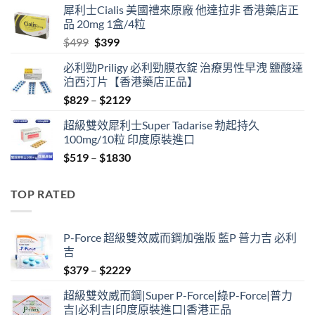
犀利士Cialis 美國禮來原廠 他達拉非 香港藥店正
was:
is:
品 20mg 1盒/4粒
$600.
$480.
Original
Current
$
499
$
399
price
price
必利勁Priligy 必利勁膜衣錠 治療男性早洩 鹽酸達
was:
is:
泊西汀片【香港藥店正品】
$499.
$399.
Price
$
829
–
$
2129
range:
超級雙效犀利士Super Tadarise 勃起持久
$829
100mg/10粒 印度原裝進口
through
Price
$
519
–
$
1830
$2129
range:
$519
TOP RATED
through
$1830
P-Force 超級雙效威而鋼加強版 藍P 普力吉 必利
吉
Price
$
379
–
$
2229
range:
超級雙效威而鋼|Super P-Force|綠P-Force|普力
$379
吉|必利吉|印度原裝進口|香港正品
through