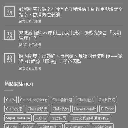
〈樂
威
必利勁有效嗎？4 個信號自我評估＋副作用與增效全
31
壯
7 月
指南，香港男性必讀
的
在
留言功能已關閉
安
〈必
全
利
劑
果凍威而鋼 vs 犀利士長期比較：邊款先適合「長期
18
勁
量
7 月
管理」？
有
是
在
留言功能已關閉
效
多
〈果
嗎？
少？
凍
4
婚內陽痿：晨勃好、自慰硬、唯獨同老婆唔硬——呢
18
完
威
個
7 月
類 ED 唔係「壞咗」，係心因型
整
而
信
指
在
留言功能已關閉
鋼
號
南：
〈婚
vs
自
香
內
犀
我
港
陽
熱點關注HOT
利
評
男
痿：
士
估
性
晨
長
＋
必
勃
期
副
Cialis
Cialis HongKong
Cialis副作用
Cialis吃法
Cialis官網
讀
好、
比
作
的
自
較：
用
Cialis效果
Cialis說明書
Cialis香港
Hamer candy
P-Force
正
慰
邊
與
確
硬、
款
Super Tadarise
人參糖
印度偉哥
印度必利勁香港哪裡買
增
用
唯
先
效
法〉
獨
威而鋼
必利勁
必利勁副作用
必利勁屈臣氏
必利勁效果
適
全