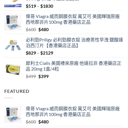
Price
$
519
–
$
1830
range:
偉哥 Viagra 威而鋼膜衣錠 萬艾可 美國輝瑞原廠
$519
西地那非片100mg 香港藥店正品
through
Original
Current
$
600
$
480
$1830
price
price
必利勁Priligy 必利勁膜衣錠 治療男性早洩 鹽酸達
was:
is:
泊西汀片【香港藥店正品】
$600.
$480.
Price
$
829
–
$
2129
range:
犀利士Cialis 美國禮來原廠 他達拉非 香港藥店正
$829
品 20mg 1盒/4粒
through
Original
Current
$
499
$
399
$2129
price
price
was:
is:
FEATURED
$499.
$399.
偉哥 Viagra 威而鋼膜衣錠 萬艾可 美國輝瑞原廠
西地那非片100mg 香港藥店正品
Original
Current
$
600
$
480
price
price