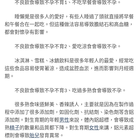
不良飲食導致不孕不育1、不吃早餐會導致不孕。
睡懶覺是很多人的愛好，有些人睡過了頭就直接將早餐
和午餐合在一起吃。但這種做法容易導致膽結石和高血糖，
都會對懷孕有影響。
不良飲食導致不孕不育2、愛吃涼食會導致不孕。
冰淇淋、雪糕、冰鎮飲料是很多年輕人的最愛，經常吃
這些食品容易使胃著涼，造成盆腔血淤，進而影響到月經週
期。
不良飲食導致不孕不育3、吃過多熟食會導致不孕。
很多熟食味道鮮美、香辣誘人，主要就是因為在製作過
程中添加了很多添加劑，如固化劑、抗結劑、染色劑等含鋁
添加劑。對生育期的年輕
男性
來說，體內鋁超標，會導致成
熟
精子
的數量和品質都下降。對生育期
女性
來講，鋁元素超
標則會導致
胎兒
發育異常。