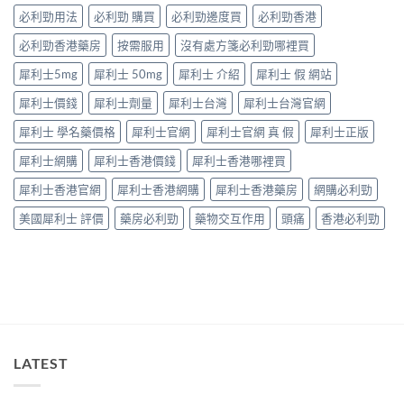
——
中
性
食
必利勁用法
必利勁 購買
必利勁邊度買
必利勁香港
呢
必
有
類
讀〉
必利勁香港藥房
按需服用
沒有處方箋必利勁哪裡買
咩
ED
中
後
唔
犀利士5mg
犀利士 50mg
犀利士 介紹
犀利士 假 網站
果
係
要
「壞
犀利士價錢
犀利士劑量
犀利士台灣
犀利士台灣官網
知！〉
咗」，
中
係
犀利士 學名藥價格
犀利士官網
犀利士官網 真 假
犀利士正版
心
因
犀利士網購
犀利士香港價錢
犀利士香港哪裡買
型〉
中
犀利士香港官網
犀利士香港網購
犀利士香港藥房
網購必利勁
美國犀利士 評價
藥房必利勁
藥物交互作用
頭痛
香港必利勁
LATEST