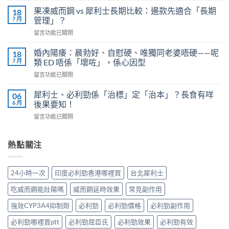
全
利
劑
果凍威而鋼 vs 犀利士長期比較：邊款先適合「長期
18
勁
量
7 月
管理」？
有
是
在
留言功能已關閉
效
多
〈果
嗎？
少？
凍
4
婚內陽痿：晨勃好、自慰硬、唯獨同老婆唔硬——呢
18
完
威
個
7 月
類 ED 唔係「壞咗」，係心因型
整
而
信
指
在
留言功能已關閉
鋼
號
南：
〈婚
vs
自
香
內
犀
犀利士、必利勁係「治標」定「治本」？長食有咩
06
我
港
陽
利
6 月
後果要知！
評
男
痿：
士
估
性
在
留言功能已關閉
晨
長
＋
必
〈犀
勃
期
副
讀
利
好、
比
作
的
士、
熱點關注
自
較：
用
正
必
慰
邊
與
確
利
硬、
款
增
用
勁
唯
先
24小時一次
印度必利勁香港哪裡買
台北犀利士
效
法〉
係
獨
適
全
中
「治
同
合
吃威而鋼能壯陽嗎
威而鋼延時效果
常見副作用
指
標」
老
「長
南，
定
婆
強效CYP3A4抑制劑
必利勁
必利勁價格
必利勁副作用
期
香
「治
唔
管
港
本」？
必利勁哪裡買ptt
必利勁屈臣氏
必利勁效果
必利勁有效
硬
理」？〉
男
長