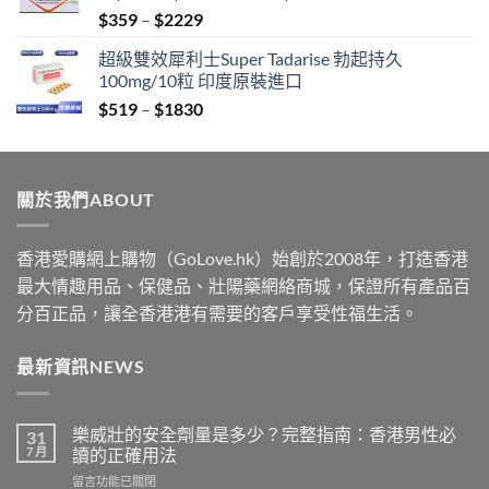
Price
$
359
–
$
2229
$2229
range:
超級雙效犀利士Super Tadarise 勃起持久
$359
100mg/10粒 印度原裝進口
through
Price
$
519
–
$
1830
$2229
range:
$519
through
關於我們ABOUT
$1830
香港愛購網上購物（GoLove.hk）始創於2008年，打造香港
最大情趣用品、保健品、壯陽藥網絡商城，保證所有產品百
分百正品，讓全香港港有需要的客戶享受性福生活。
最新資訊NEWS
樂威壯的安全劑量是多少？完整指南：香港男性必
31
7 月
讀的正確用法
在
留言功能已關閉