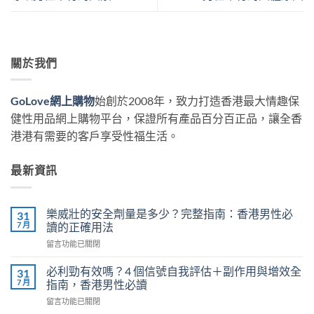
關於我們
GoLove網上購物
始創於2008年，致力打造香港最大情趣保
健性用品網上購物平台，保證所有產品百分百正品，讓全香
港港有需要的客戶享受性福生活。
最新資訊
樂威壯的安全劑量是多少？完整指南：香港男性必
31
7 月
讀的正確用法
在
留言功能已關閉
〈樂
威
必利勁有效嗎？4 個信號自我評估＋副作用與增效全
31
壯
7 月
指南，香港男性必讀
的
在
留言功能已關閉
安
〈必