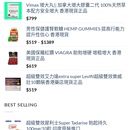
Vimax 增大丸|| 加拿大增大膠囊二代 100%天然草
本配方安全增大 香港現貨正品
$
799
男性保健護腎軟糖 HEMP GUMMIES 提高行能力
提升性信心 香港現貨
Price
$
519
–
$
1389
range:
美國保羅紅鑽 VIAGRA 助勃增硬 增粗增大 香港
$519
現貨正品
through
$
619
$1389
超級雙效艾力達extra super Levifil超級雙效樂威
壯10顆裝香港藥店現貨正品
$
519
BEST SELLING
超級雙效犀利士Super Tadarise 勃起持久
100mg/10粒 印度原裝進口