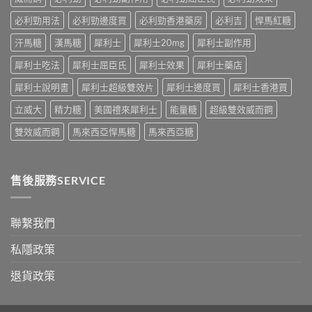
中
同
合
指
老
必利勁用法
必利勁邊度買
必利勁香港藥房
必利吉
悍馬紅糖
「長
南，
婆
期
香
汗馬糖
漢馬糖
犀利士
犀利士20mg
犀利士副作用
唔
管
港
硬
理」？〉
男
犀利士吃法
犀利士屈臣氏
犀利士效果
犀利士藥店
——
中
性
呢
必
犀利士說明書
犀利士超級雙效片
犀利士邊度買
犀利士香港買
類
讀〉
ED
中
立威大
精力糖
美國禮來犀利士
能量糖
超級雙效威而鋼
唔
係
雙效威而鋼
馬來西亞悍馬糖
馬來西亞糖
「壞
咗」，
係
心
售後服務SERVICE
因
型〉
中
聯繫我們
私隱政策
退貨政策