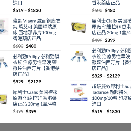
進口
香港藥店正品
Price
Original
Current
$
519
–
$
1830
$
600
$
480
range:
price
price
偉哥 Viagra 威而鋼膜衣
犀利士Cialis 美國
$519
was:
is:
錠 萬艾可 美國輝瑞原
原廠 他達拉非 香
through
$600.
$480.
廠 西地那非片100mg
店正品 20mg 1盒/
$1830
香港藥店正品
Original
Current
$
499
$
399
Original
Current
$
600
$
480
price
price
必利勁Priligy 必
price
price
was:
is:
必利勁Priligy 必利勁膜
衣錠 治療男性早洩
was:
is:
$499.
$399.
衣錠 治療男性早洩 鹽
酸達泊西汀片【香
$600.
$480.
酸達泊西汀片【香港藥
店正品】
店正品】
Price
$
829
–
$
2129
Price
$
829
–
$
2129
range
超級雙效犀利士Sup
range:
$829
犀利士Cialis 美國禮來
Tadarise 勃起持久
$829
thro
原廠 他達拉非 香港藥
100mg/10粒 印度
through
$212
店正品 20mg 1盒/4粒
進口
$2129
Original
Current
Price
$
499
$
399
$
519
–
$
1830
price
price
range
was:
is:
$519
$499.
$399.
thro