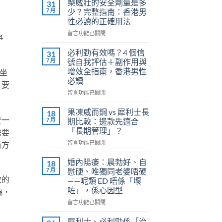
樂威壯的安全劑量是多
31
7 月
少？完整指南：香港男
性必讀的正確用法
在
留言功能已關閉
4
〈樂
威
必利勁有效嗎？4 個信
31
壯
7 月
號自我評估＋副作用與
的
增效全指南，香港男性
坐
安
必讀
，要
全
劑
在
留言功能已關閉
量
〈必
是
利
果凍威而鋼 vs 犀利士長
18
多
勁
查一
7 月
期比較：邊款先適合
少？
有
「長期管理」？
需要
完
效
整
在
嗎？
留言功能已關閉
術方
指
〈果
4
南：
凍
個
婚內陽痿：晨勃好、自
18
香
威
信
7 月
慰硬、唯獨同老婆唔硬
港
而
號
數的
——呢類 ED 唔係「壞
男
鋼
自
咗」，係心因型
臨，
性
vs
我
必
犀
評
在
留言功能已關閉
讀
利
估
〈婚
的
士
＋
內
犀利士、必利勁係「治