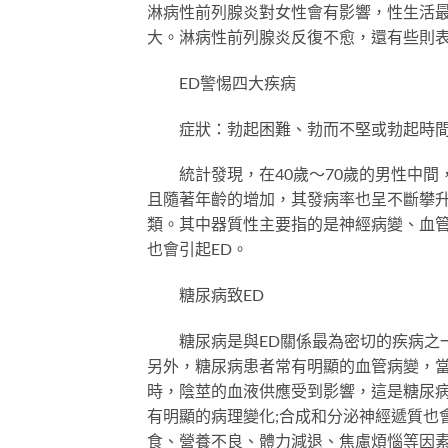
淋病性前列腺炎對女性會有影響，性生活
大。淋病性前列腺炎反復不愈，還有些則
ED警惕四大疾病
症狀：勃起困難、勃而不堅或勃起時間
統計發現，在40歲～70歲的男性中間，
且隨著年齡的增加，其發病率也呈不斷攀升
類。其中器質性主要指的是神經病變、血管
也會引起ED。
糖尿病致ED
糖尿病是與ED關係最為密切的疾病之一
另外，糖尿病患者常有明顯的血管病變，
時，陰莖的血液供應受到影響，這是糖尿病
有明顯的病理變化;合成和分泌神經遞質也
食、營養不良、體力減退、焦慮煩惱等因素