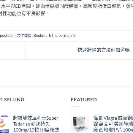
水平與ED有關。即血清總膽固醇越高，高密度脂蛋白越低，發
對性功能也有不良影響。
 posted in
男性健康
. Bookmark the
permalink
.
快速壯陽的方法你知道嗎
T SELLING
FEATURED
超級雙效犀利士Super
偉哥 Viagra 威而
Tadarise 勃起持久
錠 萬艾可 美國輝
100mg/10粒 印度原裝
廠 西地那非片100