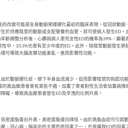
的改變可能是全身動脈粥樣硬化最初的臨床表現。從冠狀動脈
生於供應陰莖的動脈或支配營養的血管，就可使病人發生ED。
年齡調整分析後，心髒病病人患完全性ED的機率為39%，顯著
男性中，33.3%也患有至少中度的ED。此外，除陰莖動脈發生粥
心理可導致大腦皮層功能紊亂，進而影響性功能。
於動脈硬化症，使下半身血流減少，從而影響陰莖的勃起功
重的高血壓患者會有某些不適，加重了患者對性生活會加重病情
障礙，導致高血壓患者發生ED及早洩的比例升高。
密度脂蛋白升高，高密度脂蛋白降低。由於高脂血症可引起
壓、冠心病、腦卒中的主要危險因素之一，也是導致ED的因素