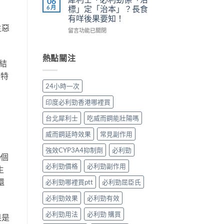
06
正
長
副
陽
6 月
標」定「治本」？長食
確
期
作
痿：
有咩後果要知！
用
比
用
晨
生惡
法〉
較：
在
與
勃
留言功能已關閉
中
邊
〈犀
增
好、
款
利
效
自
先
士、
全
慰
熱點關注
結
適
必
指
硬、
合
利
南，
唯
腺特
「長
勁
香
獨
24小時一次
期
係
港
同
管
「治
男
老
印度必利勁香港哪裡買
理」？〉
標」
性
婆
中
定
必
唔
台北犀利士
吃威而鋼能壯陽嗎
「治
讀〉
硬
本」？
中
——
威而鋼延時效果
常見副作用
長
呢
食
強效CYP3A4抑制劑
必利勁
類
0個
有
ED
必利勁價格
必利勁副作用
咩
唔
生
後
係
還
必利勁哪裡買ptt
必利勁屈臣氏
果
「壞
要
咗」，
必利勁效果
必利勁有效
知！〉
係
中
心
必利勁用法
必利勁 購買
果是
因