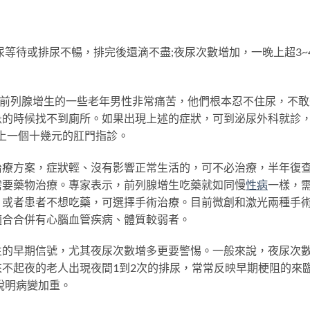
待或排尿不暢，排完後還滴不盡;夜尿次數增加，一晚上超3~
”前列腺增生的一些老年男性非常痛苦，他們根本忍不住尿，不敢
急的時候找不到廁所。如果出現上述的症狀，可到泌尿外科就診
加上一個十幾元的肛門指診。
方案，症狀輕、沒有影響正常生活的，可不必治療，半年復
需要藥物治療。專家表示，前列腺增生吃藥就如同慢
性病
一樣，
，或者患者不想吃藥，可選擇手術治療。目前微創和激光兩種手
適合合併有心腦血管疾病、體質較弱者。
早期信號，尤其夜尿次數增多更要警惕。一般來說，夜尿次
不起夜的老人出現夜間1到2次的排尿，常常反映早期梗阻的來
說明病變加重。