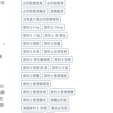
型〉
響不
必利勁邊度買
必利勁香港
中
必利勁香港藥房
按需服用
沒有處方箋必利勁哪裡買
犀利士5mg
犀利士 50mg
犀利士 介紹
犀利士 假 網站
犀利士價錢
犀利士劑量
），
犀利士台灣
犀利士台灣官網
病
犀利士 學名藥價格
犀利士官網
犀利士官網 真 假
犀利士正版
犀利士網購
犀利士香港價錢
犀利士香港哪裡買
D;
犀利士香港官網
犀利士香港網購
動脈
也
犀利士香港藥房
網購必利勁
制飲
美國犀利士 評價
藥房必利勁