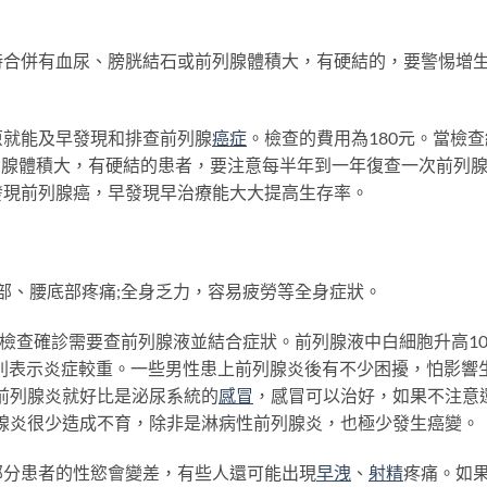
併有血尿、膀胱結石或前列腺體積大，有硬結的，要警惕增
就能及早發現和排查前列腺
癌症
。檢查的費用為180元。當檢查
列腺體積大，有硬結的患者，要注意每半年到一年復查一次前列
發現前列腺癌，早發現早治療能大大提高生存率。
部、腰底部疼痛;全身乏力，容易疲勞等全身症狀。
檢查確診需要查前列腺液並結合症狀。前列腺液中白細胞升高1
，則表示炎症較重。一些男性患上前列腺炎後有不少困擾，怕影響
前列腺炎就好比是泌尿系統的
感冒
，感冒可以治好，如果不注意
腺炎很少造成不育，除非是淋病性前列腺炎，也極少發生癌變。
分患者的性慾會變差，有些人還可能出現
早洩
、
射精
疼痛。如