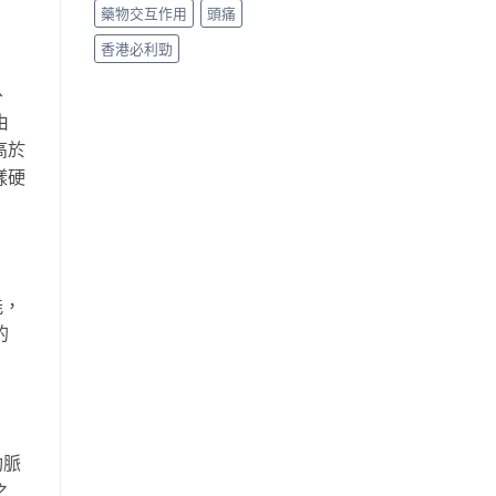
藥物交互作用
頭痛
香港必利勁
、
由
高於
樣硬
能，
的
動脈
之