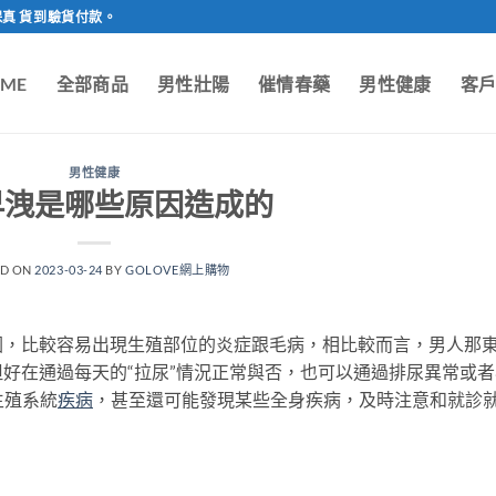
保真 貨到驗貨付款。
ME
全部商品
男性壯陽
催情春藥
男性健康
客
男性健康
早洩是哪些原因造成的
ED ON
2023-03-24
BY
GOLOVE網上購物
因，比較容易出現生殖部位的炎症跟毛病，相比較而言，男人那
好在通過每天的“拉尿”情況正常與否，也可以通過排尿異常或者
生殖系統
疾病
，甚至還可能發現某些全身疾病，及時注意和就診