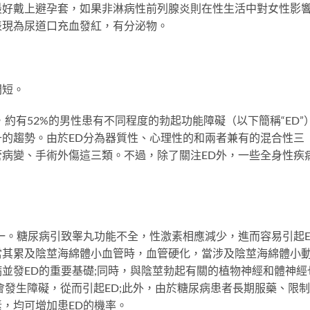
最好戴上避孕套，如果非淋病性前列腺炎則在性生活中對女性影
表現為尿道口充血發紅，有分泌物。
短。
約有52%的男性患有不同程度的勃起功能障礙（以下簡稱“ED”
的趨勢。由於ED分為器質性、心理性的和兩者兼有的混合性三
病變、手術外傷這三類。不過，除了關注ED外，一些全身性疾
。糖尿病引致睾丸功能不全，性激素相應減少，進而容易引起E
當其累及陰莖海綿體小血管時，血管硬化，當涉及陰莖海綿體小
並發ED的重要基礎;同時，與陰莖勃起有關的植物神經和體神經
會發生障礙，從而引起ED;此外，由於糖尿病患者長期服藥、限
，均可增加患ED的機率。