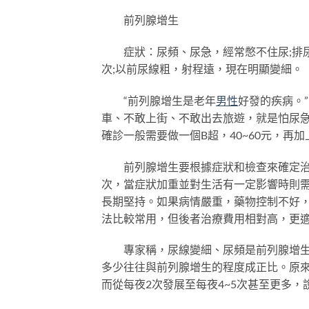
前列腺增生
症狀：尿頻、尿急，經常憋不住尿;排尿等
次;以前尿線粗，射程遠，現在明顯變細。
“前列腺增生是老年
男性
好發的疾病。
車、不敢上街、不敢出去旅遊，就是怕尿
確診一般需要做一個B超，40~60元，再
前列腺增生要根據症狀和檢查來確定治療
次，當症狀加重並對生活有一定影響時則
長期堅持。如果病情嚴重，藥物控制不好
法比較常用，但後者治療費用相對高，更
專家稱，尿線變細、尿頻是前列腺增生的
多少往往與前列腺增生的程度成正比。原來
而從每夜2次發展至每夜4~5次甚至更多，