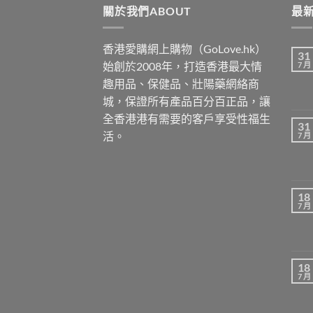
關於我們ABOUT
最新
香港愛購網上購物（GoLove.hk）
31
始創於2008年，打造香港最大情
7 月
趣用品、保健品、壯陽藥網絡商
城，保證所有產品百分百正品，讓
全香港港有需要的客戶享受性福生
31
活。
7 月
18
7 月
18
7 月