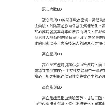
冠心病致ED
冠心病與ED的關係較為密切，勃起功能
主動脈，到陰莖動脈均會發生粥樣硬化。發
於心髒病發病率隨年齡增長而增長，在經過
總男性人群9.6%的發病率，甚至在40歲的
化的因素以外，患病後病人的顧忌和畏懼
高血壓與ED
高血壓不僅可引起心腦血管疾病，而且由
會導致或加重ED。由於性交過程中一些較
擔心，加之對既往偶爾性交失敗產生的心理
高血脂與ED
高血脂症是指血清膽固醇、甘油三酯、低
血管內皮脂質沉著，發生粥樣硬化，是高血