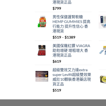
港現貨正品
$
799
男性保健護腎軟糖
HEMP GUMMIES 提高
行能力 提升性信心 香
港現貨
Price
$
519
–
$
1389
range:
美國保羅紅鑽 VIAGRA
$519
助勃增硬 增粗增大 香
through
港現貨正品
$1389
$
619
超級雙效艾力達extra
super Levifil超級雙效樂
威壯10顆裝香港藥店現
貨正品
$
519