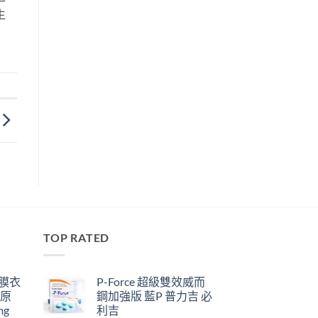
生
TOP RATED
鋼膜衣
P-Force 超級雙效威而
瑞原
鋼加強版 藍P 普力吉 必
mg
利吉