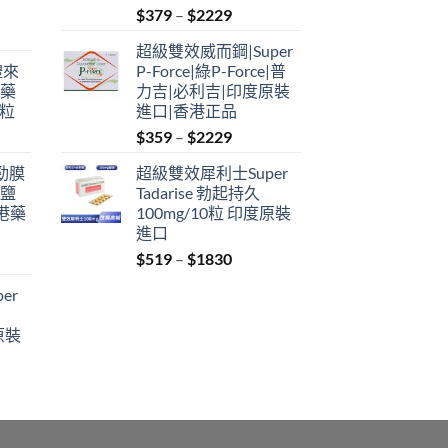
Price
$
379
–
$
2229
range:
超級雙效威而鋼|Super
$379
禮來
P-Force|綠P-Force|普
through
港藥
力吉|必利吉|印度原裝
$2229
4粒
進口|香港正品
Price
$
359
–
$
2229
range:
利勁膜
超級雙效犀利士Super
$359
 鹽
Tadarise 勃起持久
through
港藥
100mg/10粒 印度原裝
$2229
進口
Price
$
519
–
$
1830
:
range:
er
$519
ugh
through
原裝
9
$1830
:
ugh