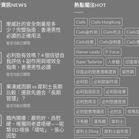
資訊NEWS
熱點關注HOT
$183
Cialis
Cialis HongKong
樂威壯的安全劑量是多
少？完整指南：香港男性
Cialis副作用
Cialis吃法
Ciali
必讀的正確用法
Cialis效果
Cialis說明書
Ciali
在
留言功能已關閉
〈樂
Hamer candy
P-Force
威
必利勁有效嗎？4 個信號自
壯
我評估＋副作用與增效全
Super Tadarise
人參糖
印度偉
的
指南，香港男性必讀
安
印度必利勁香港哪裡買
威而鋼
在
全
留言功能已關閉
〈必
劑
必利勁
必利勁副作用
利
量
果凍威而鋼 vs 犀利士長期
勁
是
必利勁屈臣氏
必利勁效果
比較：邊款先適合「長期
有
多
管理」？
效
少？
必利勁用法
必利勁邊度買
在
嗎？
留言功能已關閉
完
〈果
4
必利勁香港藥房
必利吉
悍馬
整
凍
個
指
婚內陽痿：晨勃好、自慰
汗馬糖
漢馬糖
犀利士
威
信
南：
硬、唯獨同老婆唔硬——呢
而
號
香
類 ED 唔係「壞咗」，係心
犀利士20mg
犀利士副作用
鋼
自
港
因型
vs
我
男