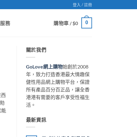
登入 / 註冊
0
戶服務
購物車 /
$
0
關於我們
GoLove網上購物
始創於2008
年，致力打造香港最大情趣保
健性用品網上購物平台，保證
所有產品百分百正品，讓全香
東西
港港有需要的客戶享受性福生
勃
活。
就能
最新資訊