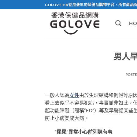
Skip
GOLOVE.HK香港最早的保健品購物平台，所有商品
to
content
HO
男人
POST
一般人認為
女性
由於生理結構和例假等原
看上去似乎不容易犯病，事實並非如此。但
起功能障礙（簡稱“ED”）等及早警惕某些
防止小病變成大病。
“尿尿”異常小心前列腺有事