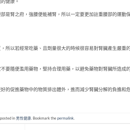
臟的健康。
腰部是腎之府，強腰便能補腎，所以一定要更加註重腰部的運動
所以若經常吃藥、且劑量很大的時候很容易對腎臟產生嚴重
要隨便濫用藥物，堅持合理用藥，以避免藥物對腎臟所造成
的促進藥物中的物質排出體外，進而減少腎臟分解的負擔和
 posted in
男性健康
. Bookmark the
permalink
.