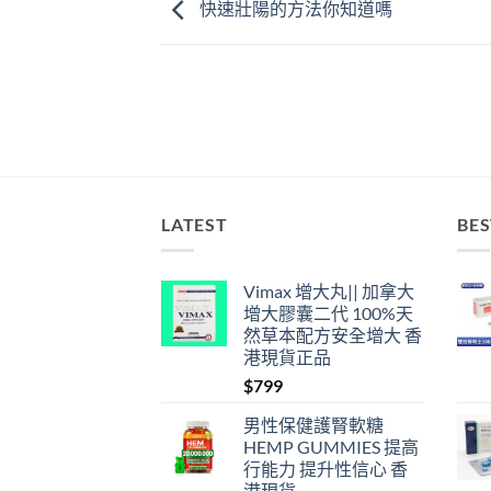
快速壯陽的方法你知道嗎
LATEST
BES
Vimax 增大丸|| 加拿大
增大膠囊二代 100%天
然草本配方安全增大 香
港現貨正品
$
799
男性保健護腎軟糖
HEMP GUMMIES 提高
行能力 提升性信心 香
港現貨