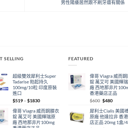
男性陽痿居然跟不刷牙還有關係
T SELLING
FEATURED
超級雙效犀利士Super
偉哥 Viagra 威而
Tadarise 勃起持久
錠 萬艾可 美國輝
100mg/10粒 印度原裝
廠 西地那非片100
進口
香港藥店正品
Price
Original
Current
$
519
–
$
1830
$
600
$
480
range:
price
price
偉哥 Viagra 威而鋼膜衣
犀利士Cialis 美國
$519
was:
is:
錠 萬艾可 美國輝瑞原
原廠 他達拉非 香
through
$600.
$480.
廠 西地那非片100mg
店正品 20mg 1盒/
$1830
香港藥店正品