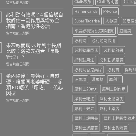
Cialis效果
Cialis說明書
Ciali
在
留言功能已關閉
〈樂
Hamer candy
P-Force
威
必利勁有效嗎？4 個信號自
壯
我評估＋副作用與增效全
Super Tadarise
人參糖
印度偉
的
指南，香港男性必讀
安
印度必利勁香港哪裡買
威而鋼
在
全
留言功能已關閉
〈必
劑
必利勁
必利勁副作用
利
量
果凍威而鋼 vs 犀利士長期
勁
是
必利勁屈臣氏
必利勁效果
比較：邊款先適合「長期
有
多
管理」？
效
少？
必利勁用法
必利勁邊度買
在
嗎？
留言功能已關閉
完
〈果
4
必利勁香港藥房
必利吉
悍馬
整
凍
個
指
婚內陽痿：晨勃好、自慰
汗馬糖
漢馬糖
犀利士
威
信
南：
硬、唯獨同老婆唔硬——呢
而
號
香
類 ED 唔係「壞咗」，係心
犀利士20mg
犀利士副作用
鋼
自
港
因型
vs
我
男
犀利士吃法
犀利士屈臣氏
犀
評
在
性
留言功能已關閉
利
估
〈婚
必
犀利士效果
犀利士藥店
士
＋
內
讀
長
副
陽
的
犀利士說明書
犀利士超級雙效片
期
作
痿：
正
比
用
晨
確
犀利士邊度買
犀利士香港買
較：
與
勃
用
邊