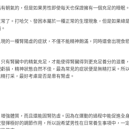
朝氣的，但是如果男性即使每天也保證擁有一個充足的睡眠
了。打哈欠、發困本屬於一種正常的生理現象，但是如果總
禍。
的一種腎陽虛的症狀，不僅不能精神飽滿，同時還會出現食
有腎臟中的精氣充足，才能使得腎臟得到更充足養分的滋養
現虧損，精神狀態自然不佳，最為常見的症狀便是無精打采。所
無精打采，最好考慮是否是患有腎虛。
強體質，而且還能固腎防虛。因為在運動的過程中能促進全
狀發揮極好的調節作用，所以說希望男性在日常養生事項中，一