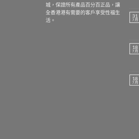
城，保證所有產品百分百正品，讓
全香港港有需要的客戶享受性福生
31
活。
7 月
18
7 月
18
7 月