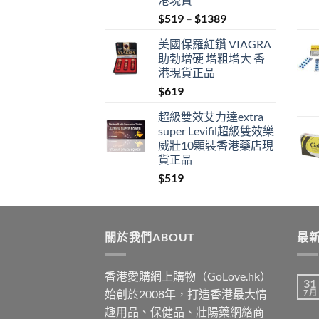
Price
$
519
–
$
1389
range:
美國保羅紅鑽 VIAGRA
$519
助勃增硬 增粗增大 香
through
港現貨正品
$1389
$
619
超級雙效艾力達extra
super Levifil超級雙效樂
威壯10顆裝香港藥店現
貨正品
$
519
關於我們ABOUT
最新
香港愛購網上購物（GoLove.hk）
31
始創於2008年，打造香港最大情
7 月
趣用品、保健品、壯陽藥網絡商