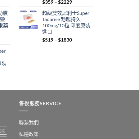
Price
$
359
–
$
2229
range:
利勁膜
超級雙效犀利士Super
$359
 鹽
Tadarise 勃起持久
through
港藥
100mg/10粒 印度原裝
$2229
進口
Price
$
519
–
$
1830
:
range:
er
$519
ugh
through
原裝
9
$1830
:
ugh
0
售後服務SERVICE
聯繫我們
s官網
私隱政策