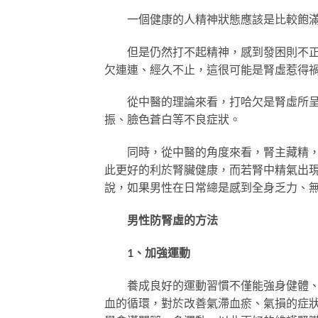
一個健康的人精神狀態應該是比較飽滿有
但是仍然打不起精神，感到發困則不正常
欠連連、經久不止，這很可能是腎虛惹得
從中醫的理論來看，打哈欠是腎虛所呈現
振、臉色蒼白等不良症狀。
同時，從中醫的角度來看，腎主藏精，只
此更好的利於腎臟健康，而若腎中精氣出
說，如果男性在日常總是感到全身乏力、
男性防腎虛的方法
1、加強運動
養成良好的運動習慣不僅能強身健體、增
血的循環，對於改善氣滯血瘀、氣損的症