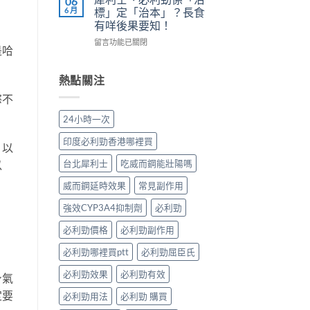
06
正
長
副
陽
6 月
標」定「治本」？長食
。
確
期
作
痿：
有咩後果要知！
用
比
用
晨
法〉
較：
在
與
勃
留言功能已關閉
是哈
中
邊
〈犀
增
好、
款
利
效
自
先
士、
全
慰
熱點關注
適
必
指
硬、
慾不
合
利
南，
唯
「長
勁
香
獨
24小時一次
期
係
港
同
管
「治
男
老
印度必利勁香港哪裡買
，以
理」？〉
標」
性
婆
中
定
必
唔
台北犀利士
吃威而鋼能壯陽嗎
以
「治
讀〉
硬
本」？
中
——
威而鋼延時效果
常見副作用
長
呢
食
強效CYP3A4抑制劑
必利勁
類
有
ED
必利勁價格
必利勁副作用
咩
唔
後
係
必利勁哪裡買ptt
必利勁屈臣氏
果
「壞
要
咗」，
必利勁效果
必利勁有效
身氣
知！〉
係
中
心
定要
必利勁用法
必利勁 購買
因