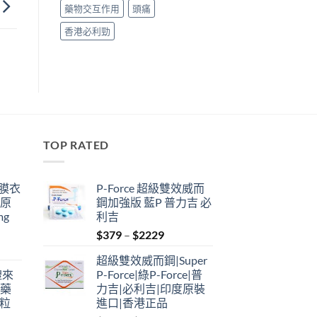
藥物交互作用
頭痛
香港必利勁
TOP RATED
鋼膜衣
P-Force 超級雙效威而
瑞原
鋼加強版 藍P 普力吉 必
mg
利吉
Price
$
379
–
$
2229
range:
超級雙效威而鋼|Super
$379
禮來
P-Force|綠P-Force|普
through
港藥
力吉|必利吉|印度原裝
$2229
4粒
進口|香港正品