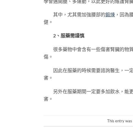
學會邁開腿、多運動，以此更好的維護腎
其中，尤其需加強腰部的
鍛煉
，因為
健。
2、服藥需謹慎
很多藥物中會含有一些傷害腎臟的物質，
傷。
因此在服藥的時候需要諮詢醫生，一定不
害。
另外在服藥期間一定要多加飲水，能更好
害。
This entry was