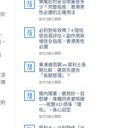
樂威壯的安全劑量是多
31
7 月
少？完整指南：香港男
性必讀的正確用法
對於
在
留言功能已關閉
〈樂
威
必利勁有效嗎？4 個信
31
壯
，
7 月
號自我評估＋副作用與
的
增效全指南，香港男性
些。
安
必讀
全
劑
在
留言功能已關閉
因
量
〈必
是
利
果凍威而鋼 vs 犀利士長
18
多
勁
7 月
期比較：邊款先適合
少？
有
度活
「長期管理」？
完
效
重視
整
在
嗎？
留言功能已關閉
指
〈果
4
南：
凍
個
婚內陽痿：晨勃好、自
18
香
威
信
7 月
慰硬、唯獨同老婆唔硬
港
而
盈的
號
——呢類 ED 唔係「壞
男
鋼
自
咗」，係心因型
性
vs
我
必
犀
評
在
留言功能已關閉
讀
利
估
〈婚
的
士
＋
內
犀利士、必利勁係「治