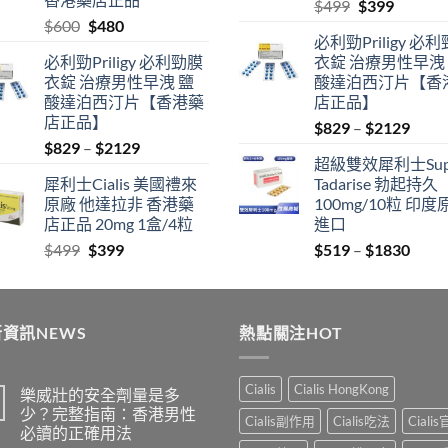
Original
Current
$
499
$
399
Original
Current
$
600
$
480
price
price
必利勁Priligy 必
price
price
was:
is:
必利勁Priligy 必利勁膜
衣錠 治療男性早洩
was:
is:
$499.
$399.
衣錠 治療男性早洩 鹽
酸達泊西汀片【香
$600.
$480.
酸達泊西汀片【香港藥
店正品】
店正品】
Price
$
829
–
$
2129
Price
$
829
–
$
2129
range
超級雙效犀利士Sup
range:
$829
犀利士Cialis 美國禮來
Tadarise 勃起持久
$829
thro
原廠 他達拉非 香港藥
100mg/10粒 印度
through
$212
店正品 20mg 1盒/4粒
進口
$2129
Original
Current
Price
$
499
$
399
$
519
–
$
1830
price
price
range
was:
is:
$519
$499.
$399.
thro
資訊NEWS
熱點關注HOT
$183
Cialis
Cialis HongKong
樂威壯的安全劑量是多
少？完整指南：香港男性
Cialis副作用
Cialis吃法
Ciali
必讀的正確用法