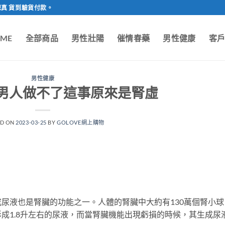
保真 貨到驗貨付款。
ME
全部商品
男性壯陽
催情春藥
男性健康
客
男性健康
男人做不了這事原來是腎虛
ED ON
2023-03-25
BY
GOLOVE網上購物
液也是腎臟的功能之一。人體的腎臟中大約有130萬個腎小球
成1.8升左右的尿液，而當腎臟機能出現虧損的時候，其生成尿