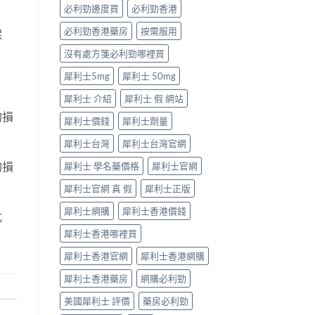
型〉
必利勁邊度買
必利勁香港
中
必利勁香港藥房
按需服用
保
沒有處方箋必利勁哪裡買
犀利士5mg
犀利士 50mg
犀利士 介紹
犀利士 假 網站
的損
犀利士價錢
犀利士劑量
犀利士台灣
犀利士台灣官網
的損
犀利士 學名藥價格
犀利士官網
犀利士官網 真 假
犀利士正版
犀利士網購
犀利士香港價錢
危
犀利士香港哪裡買
犀利士香港官網
犀利士香港網購
犀利士香港藥房
網購必利勁
美國犀利士 評價
藥房必利勁