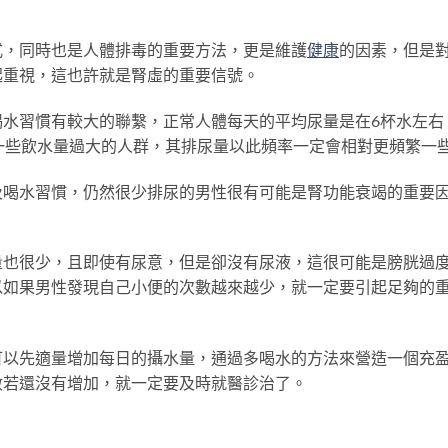
，同時也是人體排毒的重要方法，更是維護
健康
的因素，但是
起重視，這也許就是腎虛的重要信號。
習慣有較大的聯繫，正常人體每天的平均尿量是在6杯水左右
一些飲水量過大的人群，其排尿量以此頻率一定會相對更頻繁一
水習慣，仍然很少排尿的男性很有可能是腎功能衰竭的重要
很少，且即使有尿意，但是卻沒有尿液，這很可能是膀胱過
以如果男性發現自己小便的次數越來越少，就一定要引起足夠的
先適量增加每日的攝水量，通過多喝水的方法來營造一個充
數若還沒有增加，就一定要及時就醫診治了。