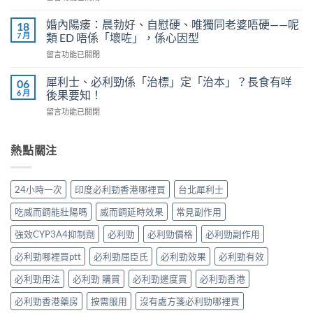
多
〈果
嗎？
少？
凍
4
婚內陽痿：晨勃好、自慰硬、唯獨同老婆唔硬——呢
18
完
威
個
7 月
類 ED 唔係「壞咗」，係心因型
整
而
信
指
在
留言功能已關閉
鋼
號
南：
〈婚
vs
自
香
內
犀
犀利士、必利勁係「治標」定「治本」？長食有咩
06
我
港
陽
利
6 月
後果要知！
評
男
痿：
士
估
性
在
留言功能已關閉
晨
長
＋
必
〈犀
勃
期
副
讀
利
好、
比
作
的
士、
熱點關注
自
較：
用
正
必
慰
邊
與
確
利
硬、
款
增
用
勁
唯
先
24小時一次
印度必利勁香港哪裡買
台北犀利士
效
法〉
係
獨
適
全
中
「治
同
合
吃威而鋼能壯陽嗎
威而鋼延時效果
常見副作用
指
標」
老
「長
南，
定
婆
強效CYP3A4抑制劑
必利勁
必利勁價格
必利勁副作用
期
香
「治
唔
管
港
本」？
必利勁哪裡買ptt
必利勁屈臣氏
必利勁效果
必利勁有效
硬
理」？〉
男
長
——
中
性
食
必利勁用法
必利勁 購買
必利勁邊度買
必利勁香港
呢
必
有
類
讀〉
必利勁香港藥房
按需服用
沒有處方箋必利勁哪裡買
咩
ED
中
後