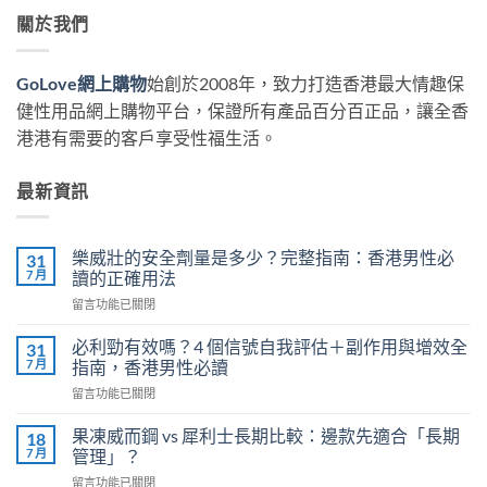
關於我們
GoLove網上購物
始創於2008年，致力打造香港最大情趣保
健性用品網上購物平台，保證所有產品百分百正品，讓全香
港港有需要的客戶享受性福生活。
最新資訊
樂威壯的安全劑量是多少？完整指南：香港男性必
31
7 月
讀的正確用法
在
留言功能已關閉
〈樂
威
必利勁有效嗎？4 個信號自我評估＋副作用與增效全
31
壯
7 月
指南，香港男性必讀
的
在
留言功能已關閉
安
〈必
全
利
劑
果凍威而鋼 vs 犀利士長期比較：邊款先適合「長期
18
勁
量
7 月
管理」？
有
是
在
留言功能已關閉
效