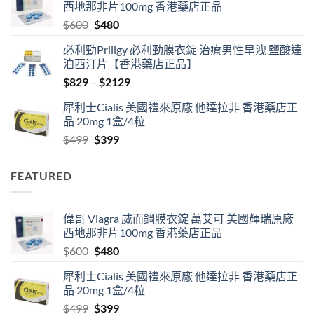
西地那非片100mg 香港藥店正品
through
Original
Current
$
600
$
480
$1830
price
price
必利勁Priligy 必利勁膜衣錠 治療男性早洩 鹽酸達
was:
is:
泊西汀片【香港藥店正品】
$600.
$480.
Price
$
829
–
$
2129
range:
犀利士Cialis 美國禮來原廠 他達拉非 香港藥店正
$829
品 20mg 1盒/4粒
through
Original
Current
$
499
$
399
$2129
price
price
was:
is:
FEATURED
$499.
$399.
偉哥 Viagra 威而鋼膜衣錠 萬艾可 美國輝瑞原廠
西地那非片100mg 香港藥店正品
Original
Current
$
600
$
480
price
price
犀利士Cialis 美國禮來原廠 他達拉非 香港藥店正
was:
is:
品 20mg 1盒/4粒
$600.
$480.
Original
Current
$
499
$
399