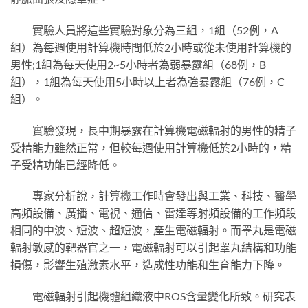
實驗人員將這些實驗對象分為三組，1組（52例，A
組）為每週使用計算機時間低於2小時或從未使用計算機的
男性;1組為每天使用2~5小時者為弱暴露組（68例，B
組），1組為每天使用5小時以上者為強暴露組（76例，C
組）。
實驗發現，長中期暴露在計算機電磁輻射的男性的精子
受精能力雖然正常，但較每週使用計算機低於2小時的，精
子受精功能已經降低。
專家分析說，計算機工作時會發出與工業、科技、醫學
高頻設備、廣播、電視、通信、雷達等射頻設備的工作頻段
相同的中波、短波、超短波，產生電磁輻射。而睾丸是電磁
輻射敏感的靶器官之一，電磁輻射可以引起睾丸結構和功能
損傷，影響生殖激素水平，造成性功能和生育能力下降。
電磁輻射引起機體組織液中ROS含量變化所致。研究表