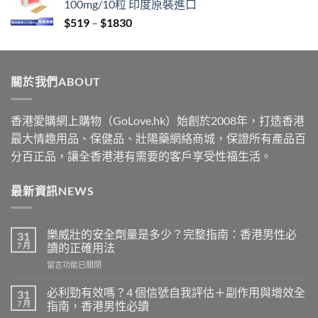
100mg/10粒 印度原裝進口
through
Price
$
519
–
$
1830
$2229
range:
$519
through
關於我們ABOUT
$1830
香港愛購網上購物（GoLove.hk）始創於2008年，打造香港
最大情趣用品、保健品、壯陽藥網絡商城，保證所有產品百
分百正品，讓全香港港有需要的客戶享受性福生活。
最新資訊NEWS
樂威壯的安全劑量是多少？完整指南：香港男性必
31
7 月
讀的正確用法
在
留言功能已關閉
〈樂
威
必利勁有效嗎？4 個信號自我評估＋副作用與增效全
31
壯
7 月
指南，香港男性必讀
的