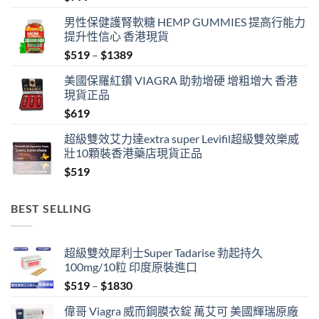
男性保健護腎軟糖 HEMP GUMMIES 提高行能力
提升性信心 香港現貨
Price
$
519
–
$
1389
range:
美國保羅紅鑽 VIAGRA 助勃增硬 增粗增大 香港
$519
現貨正品
through
$
619
$1389
超級雙效艾力達extra super Levifil超級雙效樂威
壯10顆裝香港藥店現貨正品
$
519
BEST SELLING
超級雙效犀利士Super Tadarise 勃起持久
100mg/10粒 印度原裝進口
Price
$
519
–
$
1830
range:
偉哥 Viagra 威而鋼膜衣錠 萬艾可 美國輝瑞原廠
$519