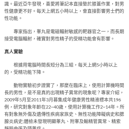
識。最近亞牛發現，喜愛將筆記本直接墊於膝蓋作業，對男
性健康更不好。每天上網五小時以上，會直接影響男士們的
性功能。
專家指出，睾丸是電磁輻射敏感的靶器官之一，而長期
接受電腦輻射，確實對男性精子的受精功能會有影響。
真人實驗
根據用電腦時間長短分為三組，每天上網5小時以上
的，受精功能下降。
動物實驗初步證實了，那麼在臨床上，使用計算機時間
長的男性，是不是真的出現精子異常的現象呢？專家介紹，
2009年5月至2011年3月募集成年健康男性精液標本共196
例，研究對象年齡在22~40歲，使用計算機工作2~14年。所
有對象無外傷及遺傳性疾病家族史、無性功能障礙病史和腮
腺炎病史;體檢未發現明顯睾丸、附睾及輸精管異常、精索
靜脈曲張及隱睾症。