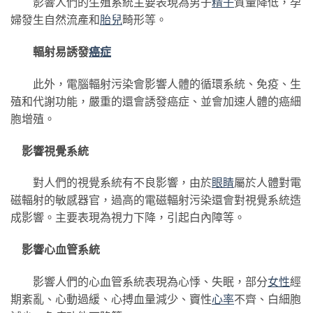
影響人們的生殖系統主要表現為男子
精子
質量降低，孕
婦發生自然流產和
胎兒
畸形等。
輻射易誘發
癌症
此外，電腦輻射污染會影響人體的循環系統、免疫、生
殖和代謝功能，嚴重的還會誘發癌症、並會加速人體的癌細
胞增殖。
影響視覺系統
對人們的視覺系統有不良影響，由於
眼睛
屬於人體對電
磁輻射的敏感器官，過高的電磁輻射污染還會對視覺系統造
成影響。主要表現為視力下降，引起白內障等。
影響心血管系統
影響人們的心血管系統表現為心悸、失眠，部分
女性
經
期紊亂、心動過緩、心搏血量減少、竇性
心率
不齊、白細胞