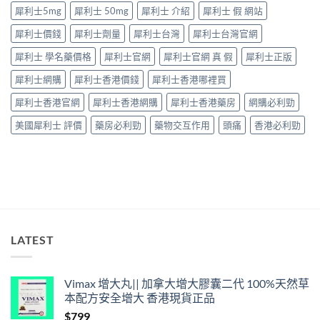
唔
犀利士5mg
犀利士 50mg
犀利士 介紹
犀利士 假 網站
果
係
要
「壞
犀利士價錢
犀利士劑量
犀利士台灣
犀利士台灣官網
知！〉
咗」，
中
係
犀利士 學名藥價格
犀利士官網
犀利士官網 真 假
犀利士正版
心
因
犀利士網購
犀利士香港價錢
犀利士香港哪裡買
型〉
中
犀利士香港官網
犀利士香港網購
犀利士香港藥房
網購必利勁
美國犀利士 評價
藥房必利勁
藥物交互作用
頭痛
香港必利勁
LATEST
Vimax 增大丸|| 加拿大增大膠囊二代 100%天然草
本配方安全增大 香港現貨正品
$
799