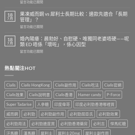
在
留言功能已關閉
安
〈必
全
利
劑
果凍威而鋼 vs 犀利士長期比較：邊款先適合「長期
18
勁
量
7 月
管理」？
有
是
在
留言功能已關閉
效
多
〈果
嗎？
少？
凍
4
婚內陽痿：晨勃好、自慰硬、唯獨同老婆唔硬——呢
18
完
威
個
7 月
類 ED 唔係「壞咗」，係心因型
整
而
信
指
在
留言功能已關閉
鋼
號
南：
〈婚
vs
自
香
內
犀
我
港
陽
熱點關注HOT
利
評
男
痿：
士
估
性
晨
長
＋
必
勃
期
副
Cialis
Cialis HongKong
Cialis副作用
Cialis吃法
Cialis官網
讀
好、
比
作
的
自
較：
用
Cialis效果
Cialis說明書
Cialis香港
Hamer candy
P-Force
正
慰
邊
與
確
硬、
款
Super Tadarise
人參糖
印度偉哥
印度必利勁香港哪裡買
增
用
唯
先
效
法〉
獨
威而鋼
必利勁
必利勁副作用
必利勁屈臣氏
必利勁效果
適
全
中
同
合
指
老
必利勁用法
必利勁邊度買
必利勁香港藥房
必利吉
悍馬紅糖
「長
南，
婆
期
香
汗馬糖
漢馬糖
犀利士
犀利士20mg
犀利士副作用
唔
管
港