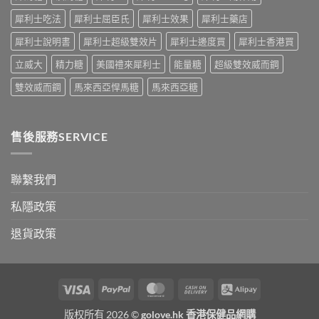
硬
理」？〉
男
犀利士吃法
犀利士屈臣氏
犀利士效果
犀利士藥店
——
中
性
呢
必
犀利士說明書
犀利士超級雙效片
犀利士邊度買
犀利士香港買
類
讀〉
ED
中
立威大
精力糖
美國禮來犀利士
能量糖
超級雙效威而鋼
唔
係
雙效威而鋼
馬來西亞悍馬糖
馬來西亞糖
「壞
咗」，
係
心
售後服務SERVICE
因
型〉
中
聯繫我們
私隱政策
退貨政策
Visa
PayPal
MasterCard
Cash
Alipay
On
版权所有 2026 ©
golove.hk 香港保健品網購