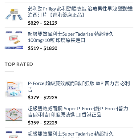
price
price
必利勁Priligy 必利勁膜衣錠 治療男性早洩 鹽酸達
was:
is:
泊西汀片【香港藥店正品】
$499.
$399.
Price
$
829
–
$
2129
range:
超級雙效犀利士Super Tadarise 勃起持久
$829
100mg/10粒 印度原裝進口
through
Price
$
519
–
$
1830
$2129
range:
$519
TOP RATED
through
$1830
P-Force 超級雙效威而鋼加強版 藍P 普力吉 必利
吉
Price
$
379
–
$
2229
range:
超級雙效威而鋼|Super P-Force|綠P-Force|普力
$379
吉|必利吉|印度原裝進口|香港正品
through
Price
$
359
–
$
2229
$2229
range:
超級雙效犀利士Super Tadarise 勃起持久
$359