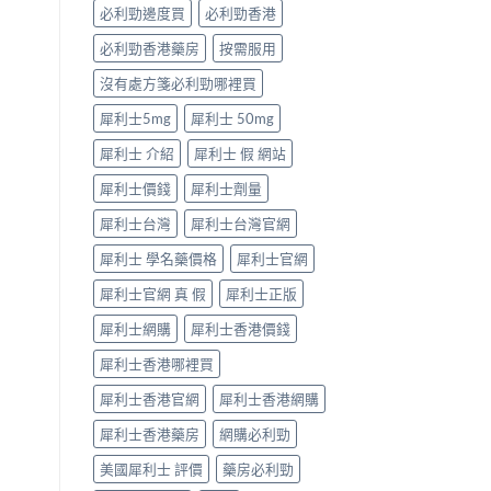
型〉
必利勁邊度買
必利勁香港
中
必利勁香港藥房
按需服用
沒有處方箋必利勁哪裡買
犀利士5mg
犀利士 50mg
犀利士 介紹
犀利士 假 網站
犀利士價錢
犀利士劑量
犀利士台灣
犀利士台灣官網
犀利士 學名藥價格
犀利士官網
犀利士官網 真 假
犀利士正版
犀利士網購
犀利士香港價錢
犀利士香港哪裡買
犀利士香港官網
犀利士香港網購
犀利士香港藥房
網購必利勁
美國犀利士 評價
藥房必利勁