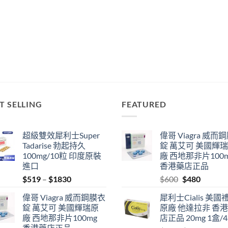
T SELLING
FEATURED
超級雙效犀利士Super
偉哥 Viagra 威而
Tadarise 勃起持久
錠 萬艾可 美國輝
100mg/10粒 印度原裝
廠 西地那非片100
進口
香港藥店正品
Price
Original
Current
$
519
–
$
1830
$
600
$
480
range:
price
price
偉哥 Viagra 威而鋼膜衣
犀利士Cialis 美國
$519
was:
is:
錠 萬艾可 美國輝瑞原
原廠 他達拉非 香
through
$600.
$480.
廠 西地那非片100mg
店正品 20mg 1盒/
$1830
香港藥店正品