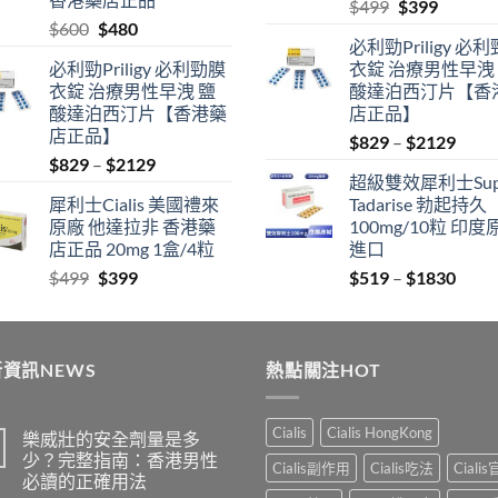
Original
Current
$
499
$
399
Original
Current
$
600
$
480
price
price
必利勁Priligy 必
price
price
was:
is:
必利勁Priligy 必利勁膜
衣錠 治療男性早洩
was:
is:
$499.
$399.
衣錠 治療男性早洩 鹽
酸達泊西汀片【香
$600.
$480.
酸達泊西汀片【香港藥
店正品】
店正品】
Price
$
829
–
$
2129
Price
$
829
–
$
2129
range
超級雙效犀利士Sup
range:
$829
犀利士Cialis 美國禮來
Tadarise 勃起持久
$829
thro
原廠 他達拉非 香港藥
100mg/10粒 印度
through
$212
店正品 20mg 1盒/4粒
進口
$2129
Original
Current
Price
$
499
$
399
$
519
–
$
1830
price
price
range
was:
is:
$519
$499.
$399.
thro
資訊NEWS
熱點關注HOT
$183
Cialis
Cialis HongKong
樂威壯的安全劑量是多
少？完整指南：香港男性
Cialis副作用
Cialis吃法
Ciali
必讀的正確用法