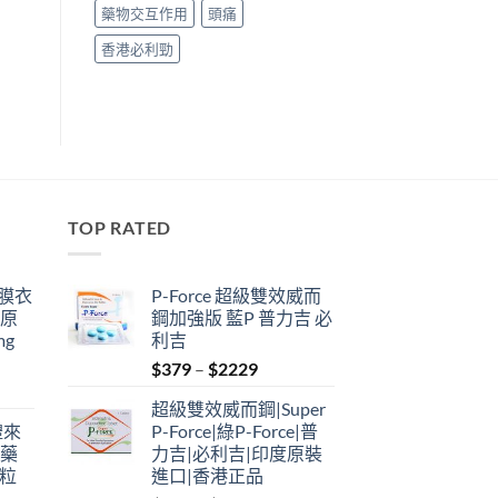
藥物交互作用
頭痛
香港必利勁
TOP RATED
鋼膜衣
P-Force 超級雙效威而
瑞原
鋼加強版 藍P 普力吉 必
mg
利吉
Price
$
379
–
$
2229
range:
超級雙效威而鋼|Super
$379
禮來
P-Force|綠P-Force|普
through
港藥
力吉|必利吉|印度原裝
$2229
4粒
進口|香港正品