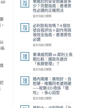
樂威壯的安全劑量是多
31
60
7 月
少？完整指南：香港男
性必讀的正確用法
在
留言功能已關閉
要
〈樂
威
縮，
必利勁有效嗎？4 個信
31
壯
7 月
號自我評估＋副作用與
的
增效全指南，香港男性
安
必讀
全
以
劑
在
留言功能已關閉
和長
量
〈必
是
利
果凍威而鋼 vs 犀利士長
18
多
勁
7 月
期比較：邊款先適合
少？
有
「長期管理」？
度
完
效
整
在
嗎？
留言功能已關閉
指
〈果
4
南：
凍
個
婚內陽痿：晨勃好、自
18
香
威
近
信
7 月
慰硬、唯獨同老婆唔硬
港
而
號
——呢類 ED 唔係「壞
低
男
鋼
自
咗」，係心因型
性
vs
我
必
犀
評
在
留言功能已關閉
讀
利
估
〈婚
的
士
＋
內
犀利士、必利勁係「治