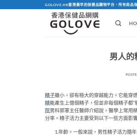
Skip
GOLOVE.HK香港最早的保健品購物平台，所有商品
to
content
HO
男人的
POST
精子
雖小，卻有極大的穿越能力。它能穿
精
能產生上億個精子，但並非每個精子都“
院
男科郭軍主任醫師介紹說，醫學上常用
分率。精子活力主要受到以下一些方面影
1.年齡。一般來說，男性精子活力隨年齡