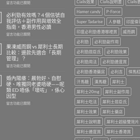
Cialis效果
Cialis說明書
Ciali
在
留言功能已關閉
〈樂
Hamer candy
P-Force
威
必利勁有效嗎？4 個信號自
壯
我評估＋副作用與增效全
Super Tadarise
人參糖
印度偉
的
指南，香港男性必讀
安
印度必利勁香港哪裡買
威而鋼
在
全
留言功能已關閉
〈必
劑
必利勁
必利勁副作用
利
量
果凍威而鋼 vs 犀利士長期
勁
是
必利勁屈臣氏
必利勁效果
比較：邊款先適合「長期
有
多
管理」？
效
少？
必利勁用法
必利勁邊度買
在
嗎？
留言功能已關閉
完
〈果
4
必利勁香港藥房
必利吉
悍馬
整
凍
個
指
婚內陽痿：晨勃好、自慰
汗馬糖
漢馬糖
犀利士
威
信
南：
硬、唯獨同老婆唔硬——呢
而
號
香
類 ED 唔係「壞咗」，係心
犀利士20mg
犀利士副作用
鋼
自
港
因型
vs
我
男
犀利士吃法
犀利士屈臣氏
犀
評
在
性
留言功能已關閉
利
估
〈婚
必
犀利士效果
犀利士藥店
士
＋
內
讀
長
副
陽
的
犀利士說明書
犀利士超級雙效片
期
作
痿：
正
比
用
晨
確
犀利士邊度買
犀利士香港買
較：
與
勃
用
邊