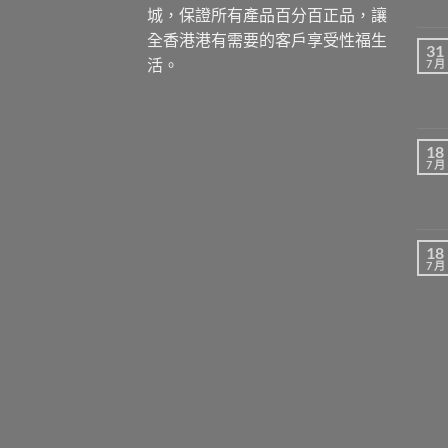
城，保證所有產品百分百正品，讓
全香港港有需要的客戶享受性福生
31
活。
7 月
18
7 月
18
7 月