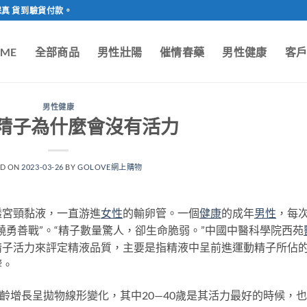
保真 貨到驗貨付款。
ME
全部商品
男性壯陽
催情春藥
男性健康
客
男性健康
精子為什麼會沒有活力
ED ON
2023-03-26
BY
GOLOVE網上購物
透宮頸黏液，一直游進
女性
的輸卵管。一個
健康
的成年
男性
，每
驍勇善戰”。“精子數量驚人，卻生命脆弱。”中國中醫科學院西苑
精子活力來評定精液品質，主要是指精液中呈前進運動精子所佔
響。
增長呈拋物線形變化，其中20—40歲是其活力最好的時候，