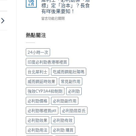
06
正
長
副
陽
6 月
標」定「治本」？長食
確
期
作
痿：
有咩後果要知！
用
比
用
晨
法〉
較：
在
與
勃
留言功能已關閉
中
邊
〈犀
增
好、
款
利
效
自
先
士、
全
慰
熱點關注
適
必
指
硬、
合
利
南，
唯
「長
勁
香
獨
24小時一次
期
係
港
同
管
「治
男
老
印度必利勁香港哪裡買
理」？〉
標」
性
婆
中
定
必
唔
台北犀利士
吃威而鋼能壯陽嗎
「治
讀〉
硬
本」？
中
——
威而鋼延時效果
常見副作用
長
呢
食
強效CYP3A4抑制劑
必利勁
類
有
ED
必利勁價格
必利勁副作用
咩
唔
後
係
必利勁哪裡買ptt
必利勁屈臣氏
果
「壞
要
咗」，
必利勁效果
必利勁有效
知！〉
係
中
心
必利勁用法
必利勁 購買
因