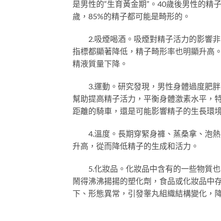
是男性的“生育黃金期”。40歲後男性的精
歲，85%的精子都可能是畸形的。
2.吸煙喝酒。吸煙對精子活力的影響非
指標都顯著降低，精子畸形率也明顯升高
精液質量下降。
3.運動。研究發現，男性身體過度肥胖
幫助提高精子活力，平衡身體激素水平，
距離的騎車，還是可能影響精子的生長環
4.溫度。長期穿緊身褲、蒸桑拿、泡熱
升高，從而降低精子的生成和活力。
5.化妝品。化妝品中含有的一些物質也
鬧得沸沸揚揚的塑化劑，食品或化妝品中
下、形態異常，引發睾丸組織結構變化，