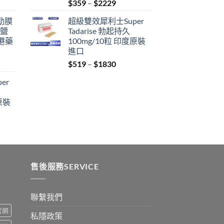
Price
$
359
–
$
2229
range:
利勁膜
超級雙效犀利士Super
$359
 鹽
Tadarise 勃起持久
through
港藥
100mg/10粒 印度原裝
$2229
進口
Price
$
519
–
$
1830
:
range:
er
$519
ugh
through
原裝
9
$1830
:
ugh
0
售後服務SERVICE
聯繫我們
s官網
私隱政策