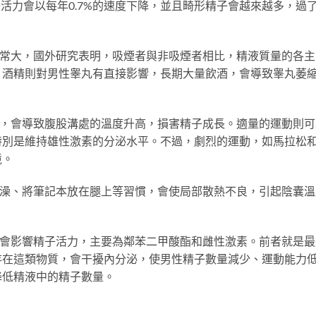
子活力會以每年0.7%的速度下降，並且畸形精子會越來越多，過了
常大，國外研究表明，吸煙者與非吸煙者相比，精液質量的各主
。酒精則對男性睾丸有直接影響，長期大量飲酒，會導致睾丸萎
，會導致腹股溝處的溫度升高，損害精子成長。適量的運動則可
特別是維持雄性激素的分泌水平。不過，劇烈的運動，如馬拉松
境。
澡、將筆記本放在腿上等習慣，會使局部散熱不良，引起陰囊溫
會影響精子活力，主要為鄰苯二甲酸酯和雌性激素。前者就是最
存在這類物質，會干擾內分泌，使男性精子數量減少、運動能力
降低精液中的精子數量。