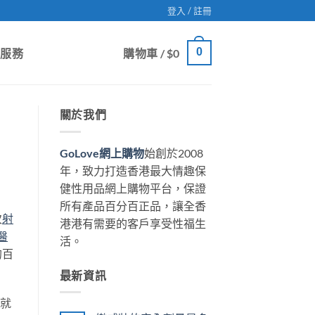
登入 / 註冊
0
戶服務
購物車 /
$
0
關於我們
GoLove網上購物
始創於2008
年，致力打造香港最大情趣保
健性用品網上購物平台，保證
所有產品百分百正品，讓全香
次
射
港港有需要的客戶享受性福生
醫
活。
的百
最新資訊
也就