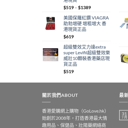
Price
$
519
–
$
1389
range:
美國保羅紅鑽 VIAGRA
$519
助勃增硬 增粗增大 香
through
港現貨正品
$1389
$
619
超級雙效艾力達extra
super Levifil超級雙效樂
威壯10顆裝香港藥店現
貨正品
$
519
關於我們ABOUT
最新
香港愛購網上購物（GoLove.hk）
31
始創於2008年，打造香港最大情
7 月
趣用品、保健品、壯陽藥網絡商