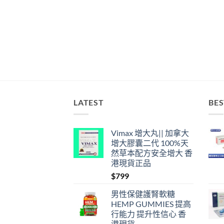
LATEST
BES
Vimax 增大丸|| 加拿大
增大膠囊二代 100%天
然草本配方安全增大 香
港現貨正品
$
799
男性保健護腎軟糖
HEMP GUMMIES 提高
行能力 提升性信心 香
港現貨