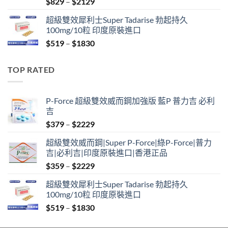
Price
$
829
–
$
2129
range:
超級雙效犀利士Super Tadarise 勃起持久
$829
100mg/10粒 印度原裝進口
through
Price
$
519
–
$
1830
$2129
range:
$519
TOP RATED
through
$1830
P-Force 超級雙效威而鋼加強版 藍P 普力吉 必利
吉
Price
$
379
–
$
2229
range:
超級雙效威而鋼|Super P-Force|綠P-Force|普力
$379
吉|必利吉|印度原裝進口|香港正品
through
Price
$
359
–
$
2229
$2229
range:
超級雙效犀利士Super Tadarise 勃起持久
$359
100mg/10粒 印度原裝進口
through
Price
$
519
–
$
1830
$2229
range: