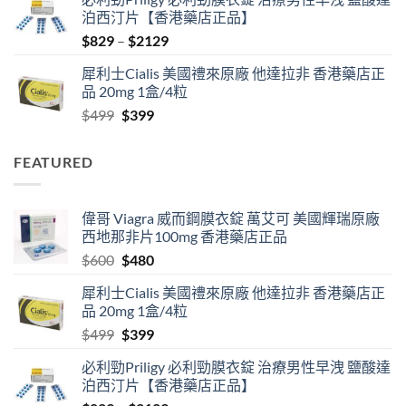
was:
is:
泊西汀片【香港藥店正品】
$600.
$480.
Price
$
829
–
$
2129
range:
犀利士Cialis 美國禮來原廠 他達拉非 香港藥店正
$829
品 20mg 1盒/4粒
through
Original
Current
$
499
$
399
$2129
price
price
was:
is:
FEATURED
$499.
$399.
偉哥 Viagra 威而鋼膜衣錠 萬艾可 美國輝瑞原廠
西地那非片100mg 香港藥店正品
Original
Current
$
600
$
480
price
price
犀利士Cialis 美國禮來原廠 他達拉非 香港藥店正
was:
is:
品 20mg 1盒/4粒
$600.
$480.
Original
Current
$
499
$
399
price
price
必利勁Priligy 必利勁膜衣錠 治療男性早洩 鹽酸達
was:
is:
泊西汀片【香港藥店正品】
$499.
$399.