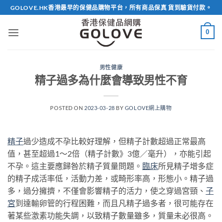
Skip
GOLOVE.HK香港最早的保健品購物平台，所有商品保真 貨到驗貨付款。
to
content
0
男性健康
精子過多為什麼會導致男性不育
POSTED ON
2023-03-28
BY
GOLOVE網上購物
精子
過少造成不孕比較好理解，但精子計數超過正常最高
值，甚至超過1～2倍（精子計數》3億／毫升），亦能引起
不孕。這主要應歸咎於精子質量問題。
臨床
所見精子增多症
的精子成活率低，活動力差，或畸形率高，形態小。精子過
多，過分擁擠，不僅會影響精子的活力，使之穿過宮頸、
子
宮
到達輸卵管的行程困難，而且凡精子過多者，很可能存在
著某些激素功能失調，以致精子數量雖多，質量未必很高。