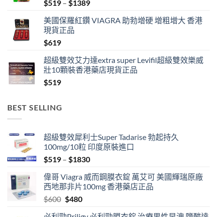
Price
$
519
–
$
1389
range:
美國保羅紅鑽 VIAGRA 助勃增硬 增粗增大 香港
$519
現貨正品
through
$
619
$1389
超級雙效艾力達extra super Levifil超級雙效樂威
壯10顆裝香港藥店現貨正品
$
519
BEST SELLING
超級雙效犀利士Super Tadarise 勃起持久
100mg/10粒 印度原裝進口
Price
$
519
–
$
1830
range:
偉哥 Viagra 威而鋼膜衣錠 萬艾可 美國輝瑞原廠
$519
西地那非片100mg 香港藥店正品
through
Original
Current
$
600
$
480
$1830
price
price
必利勁Priligy 必利勁膜衣錠 治療男性早洩 鹽酸達