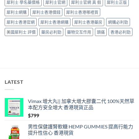
犀利士 學名藥價格
犀利士官網
犀利士官網 真 假
犀利士正版
心
因
犀利士網購
犀利士香港價錢
犀利士香港哪裡買
型〉
中
犀利士香港官網
犀利士香港網購
犀利士香港藥房
網購必利勁
美國犀利士 評價
藥房必利勁
藥物交互作用
頭痛
香港必利勁
LATEST
Vimax 增大丸|| 加拿大增大膠囊二代 100%天然草
本配方安全增大 香港現貨正品
$
799
男性保健護腎軟糖 HEMP GUMMIES 提高行能力
提升性信心 香港現貨