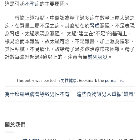
這是引起
不孕症
的主要原因。
根據上述特點，中醫認為精子過多症在數量上屬太過之
疾，在質量上屬不足之病。其癥結在於
腎虛
濕阻，不足表現
為腎虛，太過表現為濕阻。“太過”建立在“不足”的基礎上，
標易治而本難留，故太過可治，不足難醫，加上濕為陰邪，
其性粘膩，不易驟化，故給精子過多症治療帶來困難。精子
計數每毫升超過4億以上的，注意有無
前列腺炎
。
This entry was posted in
男性健康
. Bookmark the
permalink
.
為什麼絲蟲病會導致男性不育
這些食物讓男人重振“雄風”
關於我們