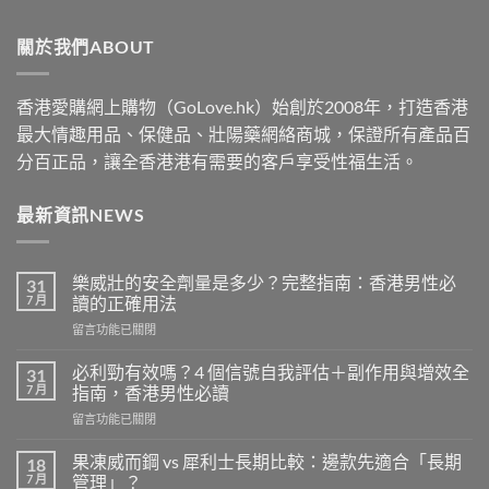
$519
through
關於我們ABOUT
$1830
香港愛購網上購物（GoLove.hk）始創於2008年，打造香港
最大情趣用品、保健品、壯陽藥網絡商城，保證所有產品百
分百正品，讓全香港港有需要的客戶享受性福生活。
最新資訊NEWS
樂威壯的安全劑量是多少？完整指南：香港男性必
31
7 月
讀的正確用法
在
留言功能已關閉
〈樂
威
必利勁有效嗎？4 個信號自我評估＋副作用與增效全
31
壯
7 月
指南，香港男性必讀
的
在
留言功能已關閉
安
〈必
全
利
劑
果凍威而鋼 vs 犀利士長期比較：邊款先適合「長期
18
勁
量
7 月
管理」？