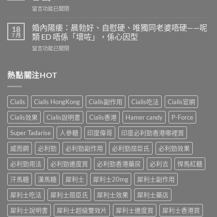
有
是
在
留言功能已關閉
效
多
〈果
嗎？
少？
凍
4
婚內陽痿：晨勃好、自慰硬、唯獨同老婆唔硬——呢
18
完
威
個
7 月
類 ED 唔係「壞咗」，係心因型
整
而
信
指
在
留言功能已關閉
鋼
號
南：
〈婚
vs
自
香
內
犀
我
港
陽
熱點關注HOT
利
評
男
痿：
士
估
性
晨
長
＋
必
勃
期
副
Cialis
Cialis HongKong
Cialis副作用
Cialis吃法
Cialis官網
讀
好、
比
作
的
自
較：
用
Cialis效果
Cialis說明書
Cialis香港
Hamer candy
P-Force
正
慰
邊
與
確
硬、
款
Super Tadarise
人參糖
印度偉哥
印度必利勁香港哪裡買
增
用
唯
先
效
法〉
獨
威而鋼
必利勁
必利勁副作用
必利勁屈臣氏
必利勁效果
適
全
中
同
合
指
老
必利勁用法
必利勁邊度買
必利勁香港藥房
必利吉
悍馬紅糖
「長
南，
婆
期
香
汗馬糖
漢馬糖
犀利士
犀利士20mg
犀利士副作用
唔
管
港
硬
理」？〉
男
犀利士吃法
犀利士屈臣氏
犀利士效果
犀利士藥店
——
中
性
呢
必
犀利士說明書
犀利士超級雙效片
犀利士邊度買
犀利士香港買
類
讀〉