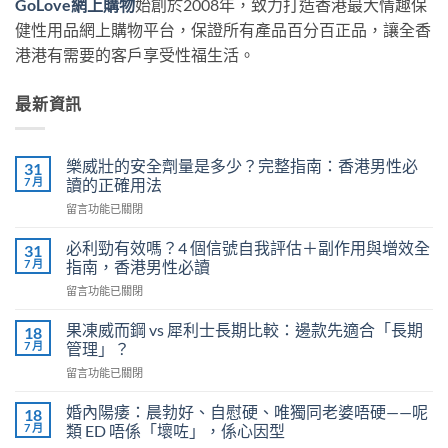
GoLove網上購物
始創於2008年，致力打造香港最大情趣保
健性用品網上購物平台，保證所有產品百分百正品，讓全香
港港有需要的客戶享受性福生活。
最新資訊
樂威壯的安全劑量是多少？完整指南：香港男性必
31
7 月
讀的正確用法
在
留言功能已關閉
〈樂
威
必利勁有效嗎？4 個信號自我評估＋副作用與增效全
31
壯
7 月
指南，香港男性必讀
的
在
留言功能已關閉
安
〈必
全
利
劑
果凍威而鋼 vs 犀利士長期比較：邊款先適合「長期
18
勁
量
7 月
管理」？
有
是
在
留言功能已關閉
效
多
〈果
嗎？
少？
凍
4
婚內陽痿：晨勃好、自慰硬、唯獨同老婆唔硬——呢
18
完
威
個
7 月
類 ED 唔係「壞咗」，係心因型
整
而
信
指