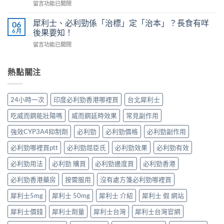
在
留言功能已關閉
鋼
號
南：
〈婚
vs
自
香
內
犀
犀利士、必利勁係「治標」定「治本」？長食有咩
06
我
港
陽
利
6 月
後果要知！
評
男
痿：
士
估
性
在
留言功能已關閉
晨
長
＋
必
〈犀
勃
期
副
讀
利
好、
比
作
的
士、
熱點關注
自
較：
用
正
必
慰
邊
與
確
利
硬、
款
增
用
勁
唯
先
24小時一次
印度必利勁香港哪裡買
台北犀利士
效
法〉
係
獨
適
全
中
「治
同
合
吃威而鋼能壯陽嗎
威而鋼延時效果
常見副作用
指
標」
老
「長
南，
定
婆
強效CYP3A4抑制劑
必利勁
必利勁價格
必利勁副作用
期
香
「治
唔
管
港
本」？
必利勁哪裡買ptt
必利勁屈臣氏
必利勁效果
必利勁有效
硬
理」？〉
男
長
——
中
性
食
必利勁用法
必利勁 購買
必利勁邊度買
必利勁香港
呢
必
有
類
讀〉
必利勁香港藥房
按需服用
沒有處方箋必利勁哪裡買
咩
ED
中
後
唔
犀利士5mg
犀利士 50mg
犀利士 介紹
犀利士 假 網站
果
係
要
「壞
犀利士價錢
犀利士劑量
犀利士台灣
犀利士台灣官網
知！〉
咗」，
中
係