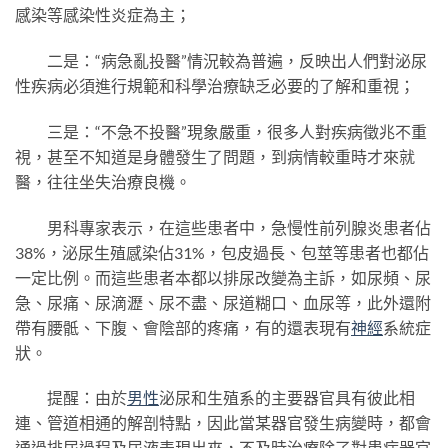
感染等感染性炎症為主；
二是：“病急亂投醫”情況較為普遍，反映出人們對泌尿
性疾病必須進行規範和科學治療缺乏必要的了解和重視；
三是：“不急不投醫”現象嚴重，很多人對疾病徵兆不重
視，甚至不知道是身體發生了問題，到病情較重時才來就
醫，往往坐失治療良機。
男科專家表示，在這些患者中，急慢性前列腺炎患者佔
38%，泌尿生殖感染佔31%，包皮過長、包莖等患者也都佔
一定比例。而這些患者本都以排尿改變為主訴，如尿頻、尿
急、尿痛、尿滴瀝、尿不盡、尿道糊口、血尿等，此外還附
帶有腰骶、下腹、會陰部的疼痛，有的還表現有
神經
系統症
狀。
提醒：由於
男性
泌尿和生殖系的主要器官具有彼此相
連、管道相通的解剖特點，因此當某器官發生病變時，都會
通過排尿過程及尿液表現出來，不及時治療除了對患病器官