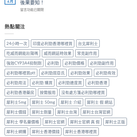
利
6 月
後果要知！
評
男
痿：
士
估
性
在
留言功能已關閉
晨
長
＋
必
〈犀
勃
期
副
讀
利
好、
比
作
的
士、
熱點關注
自
較：
用
正
必
慰
邊
與
確
利
硬、
款
增
用
勁
唯
先
24小時一次
印度必利勁香港哪裡買
台北犀利士
效
法〉
係
獨
適
全
中
「治
同
合
吃威而鋼能壯陽嗎
威而鋼延時效果
常見副作用
指
標」
老
「長
南，
定
婆
強效CYP3A4抑制劑
必利勁
必利勁價格
必利勁副作用
期
香
「治
唔
管
港
本」？
必利勁哪裡買ptt
必利勁屈臣氏
必利勁效果
必利勁有效
硬
理」？〉
男
長
——
中
性
食
必利勁用法
必利勁 購買
必利勁邊度買
必利勁香港
呢
必
有
類
讀〉
必利勁香港藥房
按需服用
沒有處方箋必利勁哪裡買
咩
ED
中
後
唔
犀利士5mg
犀利士 50mg
犀利士 介紹
犀利士 假 網站
果
係
要
「壞
犀利士價錢
犀利士劑量
犀利士台灣
犀利士台灣官網
知！〉
咗」，
中
係
犀利士 學名藥價格
犀利士官網
犀利士官網 真 假
犀利士正版
心
因
犀利士網購
犀利士香港價錢
犀利士香港哪裡買
型〉