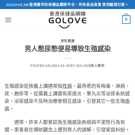
Skip
GOLOVE.HK香港最早的保健品購物平台，所有商品保真 貨到驗貨付款。
to
content
0
男性健康
男人憋尿憋便易導致生殖感染
POSTED ON
2023-03-29
BY
GOLOVE網上購物
生殖感染從狹義上講通常指
性病
，最熟悉的有梅毒、淋病、
疣、皰疹等，從廣義上講還有尿道炎、睾丸炎等泌尿系統感
染。泌尿感染不及時治療會相互感染，引發其它一些生殖
疾
病
。
通常，許多人都會認為生殖感染疾病與不潔性行為有
關，患者易在傳統觀念上遭到旁人的誤解，引發家庭糾紛，