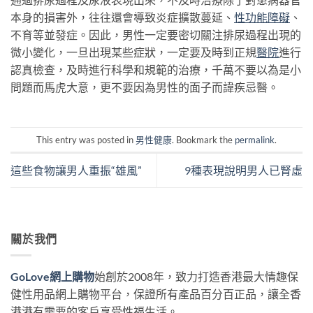
本身的損害外，往往還會導致炎症擴散蔓延、
性功能障礙
、
不育等並發症。因此，男性一定要密切關注排尿過程出現的
微小變化，一旦出現某些症狀，一定要及時到正規
醫院
進行
認真檢查，及時進行科學和規範的治療，千萬不要以為是小
問題而馬虎大意，更不要因為男性的面子而諱疾忌醫。
This entry was posted in
男性健康
. Bookmark the
permalink
.
這些食物讓男人重振“雄風”
9種表現說明男人已腎虛
關於我們
GoLove網上購物
始創於2008年，致力打造香港最大情趣保
健性用品網上購物平台，保證所有產品百分百正品，讓全香
港港有需要的客戶享受性福生活。