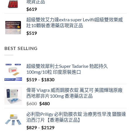
現貨正品
through
$
619
$1389
超級雙效艾力達extra super Levifil超級雙效樂威
壯10顆裝香港藥店現貨正品
$
519
BEST SELLING
超級雙效犀利士Super Tadarise 勃起持久
100mg/10粒 印度原裝進口
Price
$
519
–
$
1830
range:
偉哥 Viagra 威而鋼膜衣錠 萬艾可 美國輝瑞原廠
$519
西地那非片100mg 香港藥店正品
through
Original
Current
$
600
$
480
$1830
price
price
必利勁Priligy 必利勁膜衣錠 治療男性早洩 鹽酸達
was:
is:
泊西汀片【香港藥店正品】
$600.
$480.
Price
$
829
–
$
2129