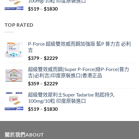
100mg/10粒 印度原裝進口
through
Price
$
519
–
$
1830
$2129
range:
$519
TOP RATED
through
$1830
P-Force 超級雙效威而鋼加強版 藍P 普力吉 必利
吉
Price
$
379
–
$
2229
range:
超級雙效威而鋼|Super P-Force|綠P-Force|普力
$379
吉|必利吉|印度原裝進口|香港正品
through
Price
$
359
–
$
2229
$2229
range:
超級雙效犀利士Super Tadarise 勃起持久
$359
100mg/10粒 印度原裝進口
through
Price
$
519
–
$
1830
$2229
range:
$519
through
關於我們ABOUT
$1830