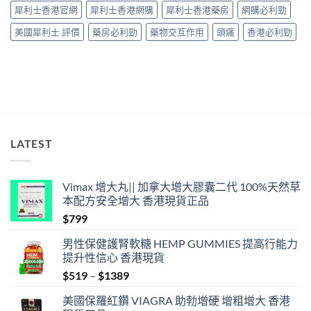
中
犀利士香港官網
犀利士香港網購
犀利士香港藥房
網購必利勁
美國犀利士 評價
藥房必利勁
藥物交互作用
頭痛
香港必利勁
LATEST
Vimax 增大丸|| 加拿大增大膠囊二代 100%天然草
本配方安全增大 香港現貨正品
$
799
男性保健護腎軟糖 HEMP GUMMIES 提高行能力
提升性信心 香港現貨
Price
$
519
–
$
1389
range:
美國保羅紅鑽 VIAGRA 助勃增硬 增粗增大 香港
$519