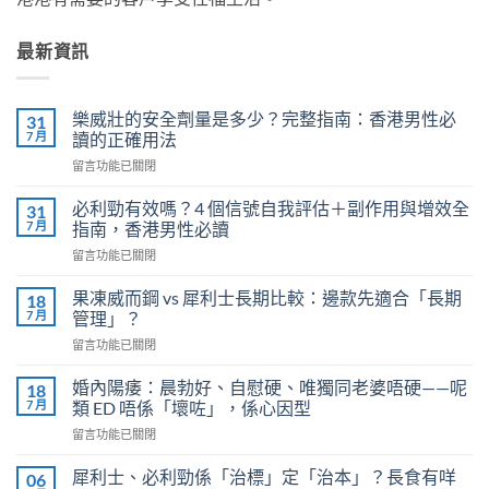
最新資訊
樂威壯的安全劑量是多少？完整指南：香港男性必
31
7 月
讀的正確用法
在
留言功能已關閉
〈樂
威
必利勁有效嗎？4 個信號自我評估＋副作用與增效全
31
壯
7 月
指南，香港男性必讀
的
在
留言功能已關閉
安
〈必
全
利
劑
果凍威而鋼 vs 犀利士長期比較：邊款先適合「長期
18
勁
量
7 月
管理」？
有
是
在
留言功能已關閉
效
多
〈果
嗎？
少？
凍
4
婚內陽痿：晨勃好、自慰硬、唯獨同老婆唔硬——呢
18
完
威
個
7 月
類 ED 唔係「壞咗」，係心因型
整
而
信
指
在
留言功能已關閉
鋼
號
南：
〈婚
vs
自
香
內
犀
犀利士、必利勁係「治標」定「治本」？長食有咩
06
我
港
陽