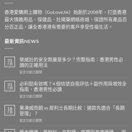
香港愛購網上購物（GoLove.hk）始創於2008年，打造香港
最大情趣用品、保健品、壯陽藥網絡商城，保證所有產品百
分百正品，讓全香港港有需要的客戶享受性福生活。
最新資訊NEWS
樂威壯的安全劑量是多少？完整指南：香港男性必
31
7 月
讀的正確用法
在
留言功能已關閉
〈樂
威
必利勁有效嗎？4 個信號自我評估＋副作用與增效全
31
壯
7 月
指南，香港男性必讀
的
在
留言功能已關閉
安
〈必
全
利
劑
果凍威而鋼 vs 犀利士長期比較：邊款先適合「長期
18
勁
量
7 月
管理」？
有
是
在
留言功能已關閉
效
多
〈果
嗎？
少？
凍
4
婚內陽痿：晨勃好、自慰硬、唯獨同老婆唔硬——呢
完