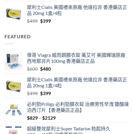
range:
犀利士Cialis 美國禮來原廠 他達拉非 香港藥店正
$829
品 20mg 1盒/4粒
through
Original
Current
$
499
$
399
$2129
price
price
was:
is:
FEATURED
$499.
$399.
偉哥 Viagra 威而鋼膜衣錠 萬艾可 美國輝瑞原廠
西地那非片100mg 香港藥店正品
Original
Current
$
600
$
480
price
price
犀利士Cialis 美國禮來原廠 他達拉非 香港藥店正
was:
is:
品 20mg 1盒/4粒
$600.
$480.
Original
Current
$
499
$
399
price
price
必利勁Priligy 必利勁膜衣錠 治療男性早洩 鹽酸達
was:
is:
泊西汀片【香港藥店正品】
$499.
$399.
Price
$
829
–
$
2129
range:
超級雙效犀利士Super Tadarise 勃起持久
$829