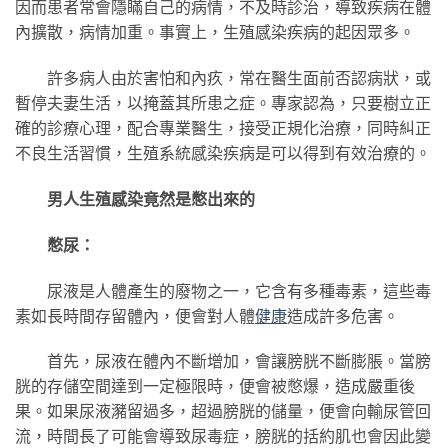
因而患者常會隱瞞自己的病情，不及時診治，導致疾病在體
內擴散，病情加重。事實上，生殖感染疾病的起因眾多。
許多病人由於害怕和內疚，常在醫生面前否認病狀，或
暫停夫妻生活，以掩蓋其所患之症。專家認為，只要樹立正
確的診療心理，配合專業醫生，接受正規化治療，同時糾正
不良生活習慣，生殖系統感染疾病是可以得到有效治療的。
男人生殖感染竟然是憋出來的
憋尿：
尿液是人體產生的廢物之一，它含有多種毒素，這些毒
素如長時間存留體內，便會對人體
健康
造成許多危害。
首先，尿液在體內不斷增加，會讓膀胱不斷膨脹。當膀
胱的存儲空間達到一定極限時，便會被憋爆，造成嚴重後
果。如果尿液瀦留過多，超過膀胱的儲量，便會向輸尿管回
流，時間長了可能會導致尿毒症，膀胱的括約肌也會因此變