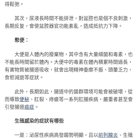
得鬆弛。
其次，尿液長時間不能排泄，對盆腔也是個不良刺激，
長期反复，會使盆腔器官功能紊亂，造成抵抗力下降。
憋便：
大便是人體內的廢棄物，其中含有大量細菌和毒素，也
不能長時間留於體內。大便中的毒素在體內積累時間過長，
有害物質被腸道吸收，就會出現精神委靡不振、頭暈乏力、
食慾減退等症狀。
此外，長期如此，腸道中的菌群環境可能會被破壞，從
而導致
便秘
、肛裂、痔瘡等一系列肛腸疾病，嚴重者甚至會
引發腸道
癌症
。
生殖感染的症狀有哪些
一是：泌尿性疾病高發趨勢明顯，且以
前列腺炎
、生殖