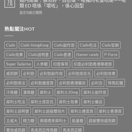
18
威
個
7 月
類 ED 唔係「壞咗」，係心因型
整
而
信
指
在
留言功能已關閉
鋼
號
南：
〈婚
vs
自
香
內
犀
我
港
陽
熱點關注HOT
利
評
男
痿：
士
估
性
晨
長
＋
必
勃
期
副
Cialis
Cialis HongKong
Cialis副作用
Cialis吃法
Cialis官網
讀
好、
比
作
的
自
較：
用
Cialis效果
Cialis說明書
Cialis香港
Hamer candy
P-Force
正
慰
邊
與
確
硬、
款
Super Tadarise
人參糖
印度偉哥
印度必利勁香港哪裡買
增
用
唯
先
效
法〉
獨
威而鋼
必利勁
必利勁副作用
必利勁屈臣氏
必利勁效果
適
全
中
同
合
指
老
必利勁用法
必利勁邊度買
必利勁香港藥房
必利吉
悍馬紅糖
「長
南，
婆
期
香
汗馬糖
漢馬糖
犀利士
犀利士20mg
犀利士副作用
唔
管
港
硬
理」？〉
男
犀利士吃法
犀利士屈臣氏
犀利士效果
犀利士藥店
——
中
性
呢
必
犀利士說明書
犀利士超級雙效片
犀利士邊度買
犀利士香港買
類
讀〉
ED
中
立威大
精力糖
美國禮來犀利士
能量糖
超級雙效威而鋼
唔
係
雙效威而鋼
馬來西亞悍馬糖
馬來西亞糖