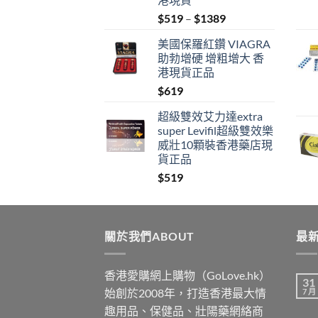
Price
$
519
–
$
1389
range:
美國保羅紅鑽 VIAGRA
$519
助勃增硬 增粗增大 香
through
港現貨正品
$1389
$
619
超級雙效艾力達extra
super Levifil超級雙效樂
威壯10顆裝香港藥店現
貨正品
$
519
關於我們ABOUT
最新
香港愛購網上購物（GoLove.hk）
31
始創於2008年，打造香港最大情
7 月
趣用品、保健品、壯陽藥網絡商