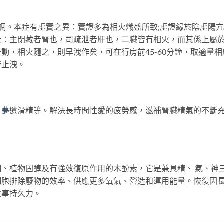
調。本症有虛實之異：實證多為相火熾盛所致;虛證緣於陰虛陽
云：主閉藏者腎也，司疏泄者肝也，二臟皆有相火，而其係上屬
動，相火隨之，則早洩作矣，可在行房前45-60分鐘，取適量相
時止洩。
。
夢
遺滑精等。解決長時間性愛的疲勞感，滋補腎臟精氣的不斷
、植物固醇及有強效復原作用的木酚素，它是兼具精、 氣、神
細胞排除廢物的效率、供應更多氧氣、營造和運用能量。恢復因
性事持久力。