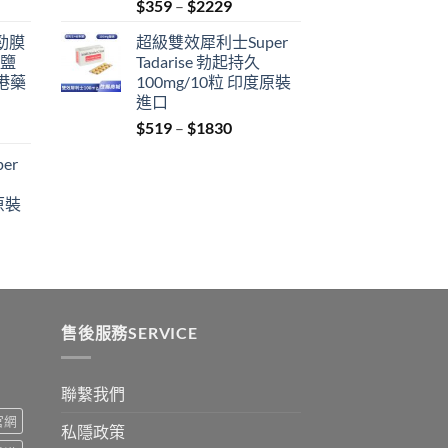
Price
$
359
–
$
2229
range:
利勁膜
超級雙效犀利士Super
$359
 鹽
Tadarise 勃起持久
through
港藥
100mg/10粒 印度原裝
$2229
進口
Price
$
519
–
$
1830
:
range:
er
$519
ugh
through
原裝
9
$1830
:
ugh
0
售後服務SERVICE
聯繫我們
s官網
私隱政策