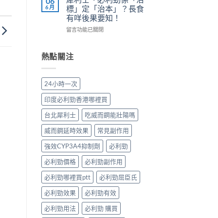
06
正
長
副
陽
6 月
標」定「治本」？長食
確
期
作
痿：
有咩後果要知！
用
比
用
晨
法〉
較：
在
與
勃
留言功能已關閉
中
邊
〈犀
增
好、
款
利
效
自
先
士、
全
慰
熱點關注
適
必
指
硬、
合
利
南，
唯
「長
勁
香
獨
24小時一次
期
係
港
同
管
「治
男
老
印度必利勁香港哪裡買
理」？〉
標」
性
婆
中
定
必
唔
台北犀利士
吃威而鋼能壯陽嗎
「治
讀〉
硬
本」？
中
——
威而鋼延時效果
常見副作用
長
呢
食
強效CYP3A4抑制劑
必利勁
類
有
ED
必利勁價格
必利勁副作用
咩
唔
後
係
必利勁哪裡買ptt
必利勁屈臣氏
果
「壞
要
咗」，
必利勁效果
必利勁有效
知！〉
係
中
心
必利勁用法
必利勁 購買
因