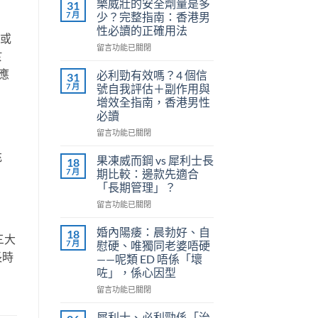
樂威壯的安全劑量是多
31
7 月
少？完整指南：香港男
性必讀的正確用法
亢或
在
留言功能已關閉
於
〈樂
威
應
必利勁有效嗎？4 個信
31
壯
7 月
號自我評估＋副作用與
的
增效全指南，香港男性
安
必讀
全
劑
在
留言功能已關閉
量
〈必
充
是
利
果凍威而鋼 vs 犀利士長
18
多
勁
7 月
期比較：邊款先適合
少？
有
「長期管理」？
完
效
整
在
嗎？
留言功能已關閉
指
〈果
4
南：
凍
個
婚內陽痿：晨勃好、自
18
三大
香
威
信
7 月
慰硬、唯獨同老婆唔硬
港
而
號
長時
——呢類 ED 唔係「壞
男
鋼
自
咗」，係心因型
性
vs
我
必
犀
評
在
留言功能已關閉
讀
利
估
〈婚
的
士
＋
內
犀利士、必利勁係「治