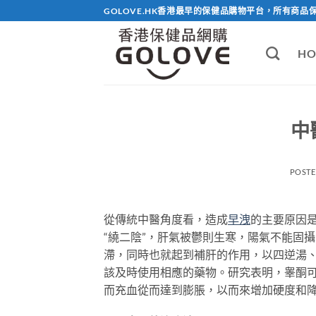
Skip
GOLOVE.HK香港最早的保健品購物平台，所有商品
to
content
HO
中
POST
從傳統中醫角度看，造成
早洩
的主要原因
“繞二陰”，肝氣被鬱則生寒，陽氣不能固
滯，同時也就起到補肝的作用，以四逆湯
該及時使用相應的藥物。研究表明，睾酮
而充血從而達到膨脹，以而來增加硬度和