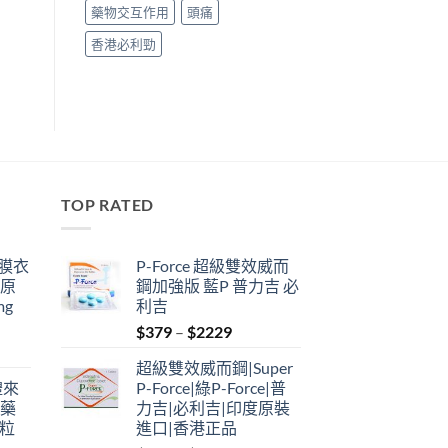
藥物交互作用
頭痛
香港必利勁
TOP RATED
鋼膜衣
P-Force 超級雙效威而
瑞原
鋼加強版 藍P 普力吉 必
mg
利吉
Price
$
379
–
$
2229
range:
超級雙效威而鋼|Super
$379
禮來
P-Force|綠P-Force|普
through
港藥
力吉|必利吉|印度原裝
$2229
4粒
進口|香港正品