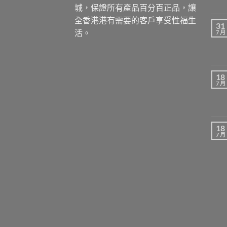
城，保證所有產品百分百正品，讓
全香港港有需要的客戶享受性福生
31
活。
7 月
18
7 月
18
7 月