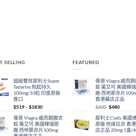
T SELLING
FEATURED
超級雙效犀利士Super
偉哥 Viagra 威而
Tadarise 勃起持久
錠 萬艾可 美國輝
100mg/10粒 印度原裝
廠 西地那非片100
進口
香港藥店正品
Price
Original
Current
$
519
–
$
1830
$
600
$
480
range:
price
price
偉哥 Viagra 威而鋼膜衣
犀利士Cialis 美國
$519
was:
is:
錠 萬艾可 美國輝瑞原
原廠 他達拉非 香
through
$600.
$480.
廠 西地那非片100mg
店正品 20mg 1盒/
$1830
香港藥店正品