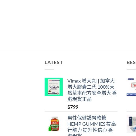
LATEST
BES
Vimax 增大丸|| 加拿大
增大膠囊二代 100%天
然草本配方安全增大 香
港現貨正品
$
799
男性保健護腎軟糖
HEMP GUMMIES 提高
行能力 提升性信心 香
港現貨