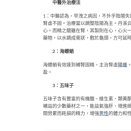
中醫外治療法
1：中醫認為，早洩之病因，不外乎陰陽失
腎虛不固。治療當以調整陰陽為主。丹溪
心。而精之關雖在腎，其製則在心，心火一
藥物，以水調成膏狀，敷於龜頭，方可延
2：海螵蛸
海螵蛸有效達到補腎固精，主治腎虛
陽痿
盈。
3：五味子
五味子含有豐富的有機酸、維生素、類黃酮
補益的少數藥材之一，能益氣強肝、增進
間勞累而耗損的精力，增強
男性
的體力和