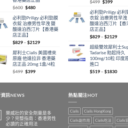
Original
Current
$
499
$
399
Original
Current
$
600
$
480
price
price
必利勁Priligy 必
price
price
was:
is:
必利勁Priligy 必利勁膜
衣錠 治療男性早洩
was:
is:
$499.
$399.
衣錠 治療男性早洩 鹽
酸達泊西汀片【香
$600.
$480.
酸達泊西汀片【香港藥
店正品】
店正品】
Price
$
829
–
$
2129
Price
$
829
–
$
2129
range
超級雙效犀利士Sup
range:
$829
犀利士Cialis 美國禮來
Tadarise 勃起持久
$829
thro
原廠 他達拉非 香港藥
100mg/10粒 印度
through
$212
店正品 20mg 1盒/4粒
進口
$2129
Original
Current
Price
$
499
$
399
$
519
–
$
1830
price
price
range
was:
is:
$519
$499.
$399.
thro
資訊NEWS
熱點關注HOT
$183
Cialis
Cialis HongKong
樂威壯的安全劑量是多
少？完整指南：香港男性
Cialis副作用
Cialis吃法
Ciali
必讀的正確用法