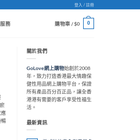
登入 / 註冊
0
戶服務
購物車 /
$
0
關於我們
GoLove網上購物
始創於2008
年，致力打造香港最大情趣保
健性用品網上購物平台，保證
所有產品百分百正品，讓全香
經
港港有需要的客戶享受性福生
瘀
活。
狀應
通暢
最新資訊