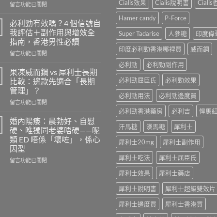
Cialis效果
Cialis說明書
Ciali
在
留言功能已關閉
〈樂
Hamer candy
P-Force
威
必利勁有效嗎？4 個信號自
壯
我評估＋副作用與增效全
Super Tadarise
人參糖
印度偉
的
指南，香港男性必讀
安
印度必利勁香港哪裡買
威而鋼
在
全
留言功能已關閉
〈必
劑
必利勁
必利勁副作用
利
量
果凍威而鋼 vs 犀利士長期
勁
是
必利勁屈臣氏
必利勁效果
比較：邊款先適合「長期
有
多
管理」？
效
少？
必利勁用法
必利勁邊度買
在
嗎？
留言功能已關閉
完
〈果
4
必利勁香港藥房
必利吉
悍馬
整
凍
個
指
婚內陽痿：晨勃好、自慰
汗馬糖
漢馬糖
犀利士
威
信
南：
硬、唯獨同老婆唔硬——呢
而
號
香
類 ED 唔係「壞咗」，係心
犀利士20mg
犀利士副作用
鋼
自
港
因型
vs
我
男
犀利士吃法
犀利士屈臣氏
犀
評
在
性
留言功能已關閉
利
估
〈婚
必
犀利士效果
犀利士藥店
士
＋
內
讀
長
副
陽
的
犀利士說明書
犀利士超級雙效片
期
作
痿：
正
比
用
晨
確
犀利士邊度買
犀利士香港買
較：
與
勃
用
邊