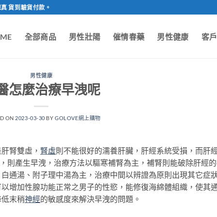
保真 貨到驗貨付款。
ME
全部商品
男性壯陽
催情春藥
男性健康
客
男性健康
醫怎麼治療早洩呢
ED ON
2023-03-30
BY
GOLOVE網上購物
是肝腎雙虛，
腎虛
則不能很好的濡養肝臟，肝經系統受損，而肝
攝，則產生早洩，治療方法以驅寒補腎為主，補腎則能破除肝經的
、白通湯、附子理中湯為主，治療中間以辨證為原則出現其它症
可以增加性腺功能正常之男子的性慾，能修復海綿體組織，使其
降低末稍
神經
的敏感度來解決早洩的問題。