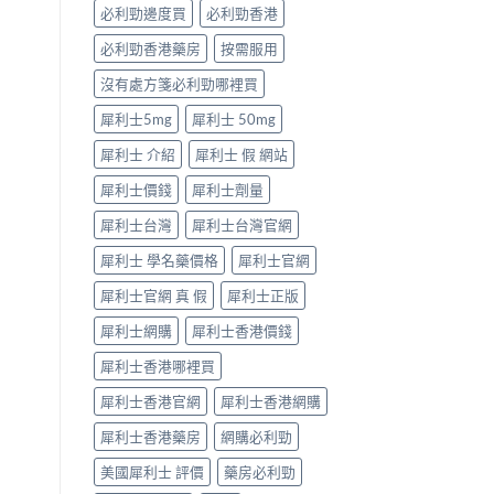
型〉
必利勁邊度買
必利勁香港
中
必利勁香港藥房
按需服用
沒有處方箋必利勁哪裡買
犀利士5mg
犀利士 50mg
犀利士 介紹
犀利士 假 網站
犀利士價錢
犀利士劑量
犀利士台灣
犀利士台灣官網
犀利士 學名藥價格
犀利士官網
犀利士官網 真 假
犀利士正版
犀利士網購
犀利士香港價錢
犀利士香港哪裡買
犀利士香港官網
犀利士香港網購
犀利士香港藥房
網購必利勁
美國犀利士 評價
藥房必利勁