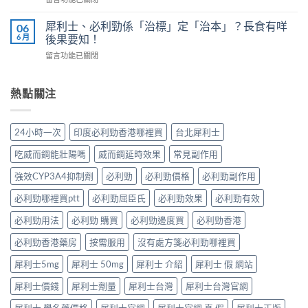
鋼
號
南：
〈婚
vs
自
香
內
犀
犀利士、必利勁係「治標」定「治本」？長食有咩
06
我
港
陽
利
6 月
後果要知！
評
男
痿：
士
估
性
在
留言功能已關閉
晨
長
＋
必
〈犀
勃
期
副
讀
利
好、
比
作
的
士、
熱點關注
自
較：
用
正
必
慰
邊
與
確
利
硬、
款
增
用
勁
唯
先
24小時一次
印度必利勁香港哪裡買
台北犀利士
效
法〉
係
獨
適
全
中
「治
同
合
吃威而鋼能壯陽嗎
威而鋼延時效果
常見副作用
指
標」
老
「長
南，
定
婆
強效CYP3A4抑制劑
必利勁
必利勁價格
必利勁副作用
期
香
「治
唔
管
港
本」？
必利勁哪裡買ptt
必利勁屈臣氏
必利勁效果
必利勁有效
硬
理」？〉
男
長
——
中
性
食
必利勁用法
必利勁 購買
必利勁邊度買
必利勁香港
呢
必
有
類
讀〉
必利勁香港藥房
按需服用
沒有處方箋必利勁哪裡買
咩
ED
中
後
唔
犀利士5mg
犀利士 50mg
犀利士 介紹
犀利士 假 網站
果
係
要
「壞
犀利士價錢
犀利士劑量
犀利士台灣
犀利士台灣官網
知！〉
咗」，
中
係