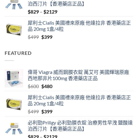
泊西汀片【香港藥店正品】
$600.
$480.
Price
$
829
–
$
2129
range:
犀利士Cialis 美國禮來原廠 他達拉非 香港藥店正
$829
品 20mg 1盒/4粒
through
Original
Current
$
499
$
399
$2129
price
price
was:
is:
FEATURED
$499.
$399.
偉哥 Viagra 威而鋼膜衣錠 萬艾可 美國輝瑞原廠
西地那非片100mg 香港藥店正品
Original
Current
$
600
$
480
price
price
犀利士Cialis 美國禮來原廠 他達拉非 香港藥店正
was:
is:
品 20mg 1盒/4粒
$600.
$480.
Original
Current
$
499
$
399
price
price
必利勁Priligy 必利勁膜衣錠 治療男性早洩 鹽酸達
was:
is:
泊西汀片【香港藥店正品】
$499.
$399.
Price
$
829
–
$
2129