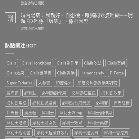
在
留言功能已關閉
效
多
〈果
嗎？
少？
凍
4
婚內陽痿：晨勃好、自慰硬、唯獨同老婆唔硬——呢
18
完
威
個
7 月
類 ED 唔係「壞咗」，係心因型
整
而
信
指
在
留言功能已關閉
鋼
號
南：
〈婚
vs
自
香
內
犀
我
港
陽
熱點關注HOT
利
評
男
痿：
士
估
性
晨
長
＋
必
勃
期
副
Cialis
Cialis HongKong
Cialis副作用
Cialis吃法
Cialis官網
讀
好、
比
作
的
自
較：
用
Cialis效果
Cialis說明書
Cialis香港
Hamer candy
P-Force
正
慰
邊
與
確
硬、
款
Super Tadarise
人參糖
印度偉哥
印度必利勁香港哪裡買
增
用
唯
先
效
法〉
獨
威而鋼
必利勁
必利勁副作用
必利勁屈臣氏
必利勁效果
適
全
中
同
合
指
老
必利勁用法
必利勁邊度買
必利勁香港藥房
必利吉
悍馬紅糖
「長
南，
婆
期
香
汗馬糖
漢馬糖
犀利士
犀利士20mg
犀利士副作用
唔
管
港
硬
理」？〉
男
犀利士吃法
犀利士屈臣氏
犀利士效果
犀利士藥店
——
中
性
呢
必
犀利士說明書
犀利士超級雙效片
犀利士邊度買
犀利士香港買
類
讀〉
ED