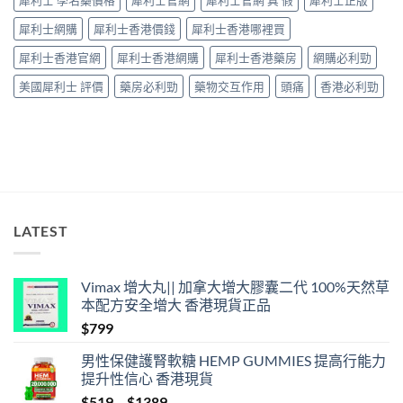
犀利士 學名藥價格
犀利士官網
犀利士官網 真 假
犀利士正版
心
因
犀利士網購
犀利士香港價錢
犀利士香港哪裡買
型〉
中
犀利士香港官網
犀利士香港網購
犀利士香港藥房
網購必利勁
美國犀利士 評價
藥房必利勁
藥物交互作用
頭痛
香港必利勁
LATEST
Vimax 增大丸|| 加拿大增大膠囊二代 100%天然草
本配方安全增大 香港現貨正品
$
799
男性保健護腎軟糖 HEMP GUMMIES 提高行能力
提升性信心 香港現貨
Price
$
519
–
$
1389