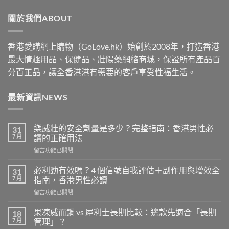
through
關於我們ABOUT
$1830
香港愛購網上購物（GoLove.hk）始創於2008年，打造香港
最大情趣用品、保健品、壯陽藥網絡商城，保證所有產品百
分百正品，讓全香港港有需要的客戶享受性福生活。
最新資訊NEWS
樂威壯的安全劑量是多少？完整指南：香港男性必
31
7 月
讀的正確用法
在
留言功能已關閉
〈樂
威
必利勁有效嗎？4 個信號自我評估＋副作用與增效全
31
壯
7 月
指南，香港男性必讀
的
在
留言功能已關閉
安
〈必
全
利
劑
果凍威而鋼 vs 犀利士長期比較：邊款先適合「長期
18
勁
量
7 月
管理」？
有
是