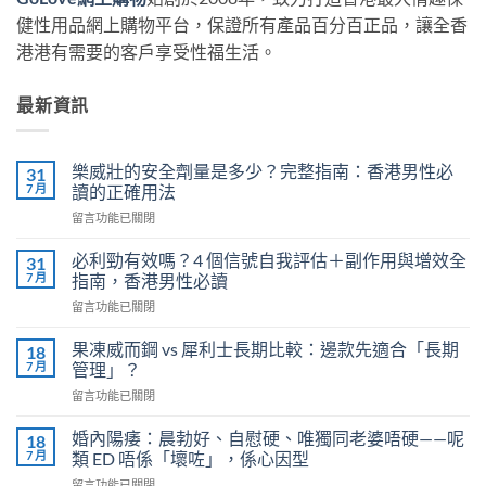
健性用品網上購物平台，保證所有產品百分百正品，讓全香
港港有需要的客戶享受性福生活。
最新資訊
樂威壯的安全劑量是多少？完整指南：香港男性必
31
7 月
讀的正確用法
在
留言功能已關閉
〈樂
威
必利勁有效嗎？4 個信號自我評估＋副作用與增效全
31
壯
7 月
指南，香港男性必讀
的
在
留言功能已關閉
安
〈必
全
利
劑
果凍威而鋼 vs 犀利士長期比較：邊款先適合「長期
18
勁
量
7 月
管理」？
有
是
在
留言功能已關閉
效
多
〈果
嗎？
少？
凍
4
婚內陽痿：晨勃好、自慰硬、唯獨同老婆唔硬——呢
18
完
威
個
7 月
類 ED 唔係「壞咗」，係心因型
整
而
信
指
在
留言功能已關閉