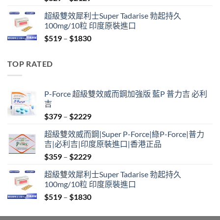
range:
超級雙效犀利士Super Tadarise 勃起持久
$829
100mg/10粒 印度原裝進口
through
Price
$
519
–
$
1830
$2129
range:
$519
TOP RATED
through
$1830
P-Force 超級雙效威而鋼加強版 藍P 普力吉 必利
吉
Price
$
379
–
$
2229
range:
超級雙效威而鋼|Super P-Force|綠P-Force|普力
$379
吉|必利吉|印度原裝進口|香港正品
through
Price
$
359
–
$
2229
$2229
range:
超級雙效犀利士Super Tadarise 勃起持久
$359
100mg/10粒 印度原裝進口
through
Price
$
519
–
$
1830
$2229
range:
$519