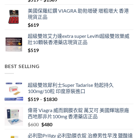
range:
美國保羅紅鑽 VIAGRA 助勃增硬 增粗增大 香港
$519
現貨正品
through
$
619
$1389
超級雙效艾力達extra super Levifil超級雙效樂威
壯10顆裝香港藥店現貨正品
$
519
BEST SELLING
超級雙效犀利士Super Tadarise 勃起持久
100mg/10粒 印度原裝進口
Price
$
519
–
$
1830
range:
偉哥 Viagra 威而鋼膜衣錠 萬艾可 美國輝瑞原廠
$519
西地那非片100mg 香港藥店正品
through
Original
Current
$
600
$
480
$1830
price
price
必利勁Priligy 必利勁膜衣錠 治療男性早洩 鹽酸達
was:
is: