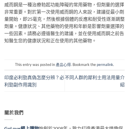
威而鋼是一種治療勃起功能障礙的常用藥物，但劑量的選擇
非常重要。對於第一次使用威而鋼的人來說，建議從最小劑
量開始，即25毫克，然後根據個體的反應和耐受性逐漸調整
劑量。健康狀況、其他藥物的使用和年齡是影響劑量選擇的
一些因素。請務必遵循醫生的建議，並在使用威而鋼之前告
知醫生您的健康狀況和正在使用的其他藥物。
This entry was posted in
產品心得
. Bookmark the
permalink
.
印度必利勁真偽怎麼分辨？必
不同人群的犀利士用法用量介
利勁副作用識別
紹
關於我們
GoLove網上購物
始創於2008年，致力打造香港最大情趣保