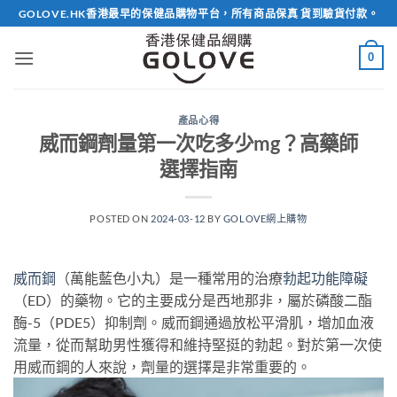
Skip
GOLOVE.HK香港最早的保健品購物平台，所有商品保真 貨到驗貨付款。
to
content
0
產品心得
威而鋼劑量第一次吃多少mg？高藥師
選擇指南
POSTED ON
2024-03-12
BY
GOLOVE網上購物
威而鋼
（萬能藍色小丸）是一種常用的治療
勃起功能障礙
（ED）的藥物。它的主要成分是西地那非，屬於磷酸二酯
酶-5（PDE5）抑制劑。威而鋼通過放松平滑肌，增加血液
流量，從而幫助男性獲得和維持堅挺的勃起。對於第一次使
用威而鋼的人來說，劑量的選擇是非常重要的。