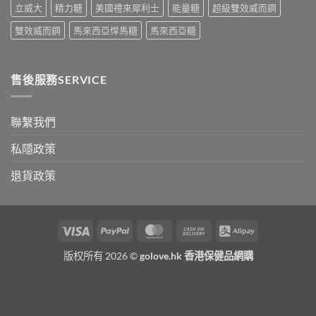
中
立威大
精力糖
美國禮來犀利士
能量糖
超級雙效威而鋼
唔
係
雙效威而鋼
馬來西亞悍馬糖
馬來西亞糖
「壞
咗」，
係
心
售後服務SERVICE
因
型〉
中
聯繫我們
私隱政策
退貨政策
Visa
PayPal
MasterCard
Cash
Alipay
On
版权所有 2026 ©
golove.hk 香港保健品網購
Delivery