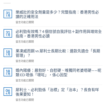
樂威壯的安全劑量是多少？完整指南：香港男性必
31
7 月
讀的正確用法
在
留言功能已關閉
〈樂
威
必利勁有效嗎？4 個信號自我評估＋副作用與增效全
31
壯
7 月
指南，香港男性必讀
的
在
留言功能已關閉
安
〈必
全
利
劑
果凍威而鋼 vs 犀利士長期比較：邊款先適合「長期
18
勁
量
7 月
管理」？
有
是
在
留言功能已關閉
效
多
〈果
嗎？
少？
凍
4
婚內陽痿：晨勃好、自慰硬、唯獨同老婆唔硬——呢
18
完
威
個
7 月
類 ED 唔係「壞咗」，係心因型
整
而
信
指
在
留言功能已關閉
鋼
號
南：
〈婚
vs
自
香
內
犀
犀利士、必利勁係「治標」定「治本」？長食有咩
06
我
港
陽
利
6 月
後果要知！
評
男
痿：
士
估
性
在
留言功能已關閉
晨
長
＋
必
〈犀
勃
期
副