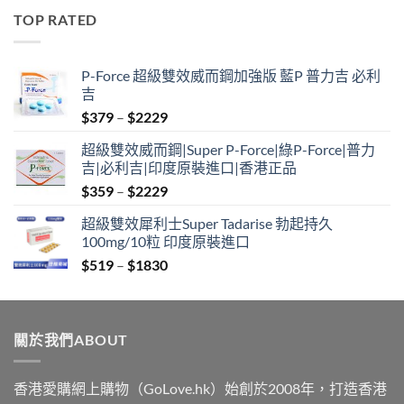
$519
TOP RATED
through
$1830
P-Force 超級雙效威而鋼加強版 藍P 普力吉 必利
吉
Price
$
379
–
$
2229
range:
超級雙效威而鋼|Super P-Force|綠P-Force|普力
$379
吉|必利吉|印度原裝進口|香港正品
through
Price
$
359
–
$
2229
$2229
range:
超級雙效犀利士Super Tadarise 勃起持久
$359
100mg/10粒 印度原裝進口
through
Price
$
519
–
$
1830
$2229
range:
$519
through
關於我們ABOUT
$1830
香港愛購網上購物（GoLove.hk）始創於2008年，打造香港