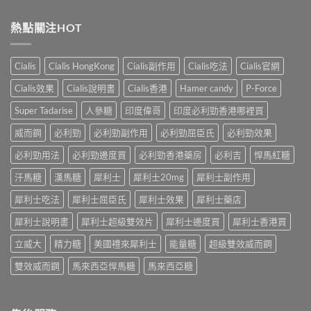
〈婚
vs
自
香
內
犀
我
港
陽
熱點關注HOT
利
評
男
痿：
士
估
性
晨
長
＋
必
勃
期
副
Cialis
Cialis HongKong
Cialis副作用
Cialis吃法
Cialis官網
讀
好、
比
作
的
自
較：
用
Cialis效果
Cialis說明書
Cialis香港
Hamer candy
P-Force
正
慰
邊
與
確
硬、
款
Super Tadarise
人參糖
印度偉哥
印度必利勁香港哪裡買
增
用
唯
先
效
法〉
獨
威而鋼
必利勁
必利勁副作用
必利勁屈臣氏
必利勁效果
適
全
中
同
合
指
老
必利勁用法
必利勁邊度買
必利勁香港藥房
必利吉
悍馬紅糖
「長
南，
婆
期
香
汗馬糖
漢馬糖
犀利士
犀利士20mg
犀利士副作用
唔
管
港
硬
理」？〉
男
犀利士吃法
犀利士屈臣氏
犀利士效果
犀利士藥店
——
中
性
呢
必
犀利士說明書
犀利士超級雙效片
犀利士邊度買
犀利士香港買
類
讀〉
ED
中
立威大
精力糖
美國禮來犀利士
能量糖
超級雙效威而鋼
唔
係
雙效威而鋼
馬來西亞悍馬糖
馬來西亞糖
「壞
咗」，
係
心