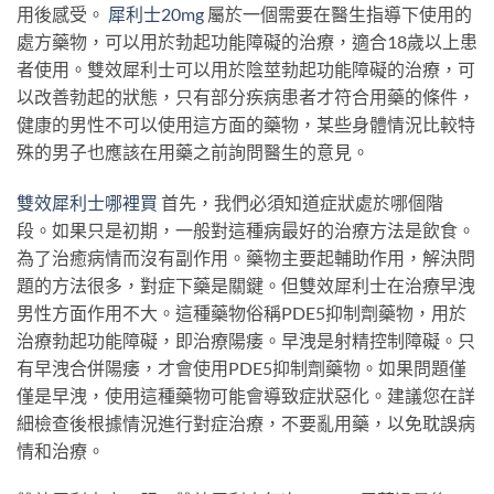
用後感受。
犀利士20mg
屬於一個需要在醫生指導下使用的
處方藥物，可以用於勃起功能障礙的治療，適合18歲以上患
者使用。雙效犀利士可以用於陰莖勃起功能障礙的治療，可
以改善勃起的狀態，只有部分疾病患者才符合用藥的條件，
健康的男性不可以使用這方面的藥物，某些身體情況比較特
殊的男子也應該在用藥之前詢問醫生的意見。
雙效犀利士哪裡買
首先，我們必須知道症狀處於哪個階
段。如果只是初期，一般對這種病最好的治療方法是飲食。
為了治癒病情而沒有副作用。藥物主要起輔助作用，解決問
題的方法很多，對症下藥是關鍵。但雙效犀利士在治療早洩
男性方面作用不大。這種藥物俗稱PDE5抑制劑藥物，用於
治療勃起功能障礙，即治療陽痿。早洩是射精控制障礙。只
有早洩合併陽痿，才會使用PDE5抑制劑藥物。如果問題僅
僅是早洩，使用這種藥物可能會導致症狀惡化。建議您在詳
細檢查後根據情況進行對症治療，不要亂用藥，以免耽誤病
情和治療。