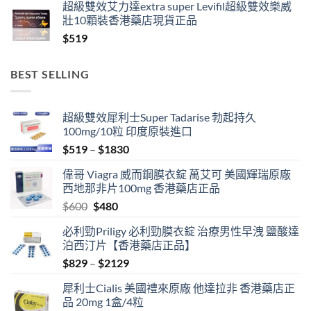
超級雙效艾力達extra super Levifil超級雙效樂威
壯10顆裝香港藥店現貨正品
$
519
BEST SELLING
超級雙效犀利士Super Tadarise 勃起持久
100mg/10粒 印度原裝進口
Price
$
519
–
$
1830
range:
偉哥 Viagra 威而鋼膜衣錠 萬艾可 美國輝瑞原廠
$519
西地那非片100mg 香港藥店正品
through
Original
Current
$
600
$
480
$1830
price
price
必利勁Priligy 必利勁膜衣錠 治療男性早洩 鹽酸達
was:
is:
泊西汀片【香港藥店正品】
$600.
$480.
Price
$
829
–
$
2129
range:
犀利士Cialis 美國禮來原廠 他達拉非 香港藥店正
$829
品 20mg 1盒/4粒
through