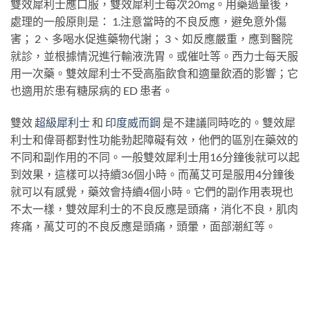
雙效犀利士應口服，雙效犀利士每次20mg。用藥過量後，
處理的一般原則是： 1.注意當時的不良反應，避免意外傷
害； 2、多喝水促進藥物代謝； 3、如反應嚴重，應到醫院
就診，並根據情況進行輸液洗胃。或催吐等。西力士每天服
用一次藥。雙效犀利士不受高脂飲食和適量飲酒的影響；它
也適用於患有糖尿病的 ED 患者。
雙效
超級犀利士
和
印度威而鋼
是不建議同時吃的。雙效犀
利士和偉哥都對性功能勃起障礙有效，他們的區別在藥效的
不同和副作用的不同。一般雙效犀利士用16分鐘後就可以起
到效果，這樣可以持續36個小時。而萬艾可是服用4分鐘後
就可以有感覺，藥效會持續4個小時。它們的副作用表現也
不太一樣，雙效犀利士的不良反應是頭痛，消化不良，肌肉
疼痛，萬艾可的不良反應是頭痛，頭暈，面部潮紅等。