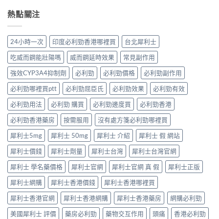
讀
利
好、
比
作
的
士、
熱點關注
自
較：
用
正
必
慰
邊
與
確
利
硬、
款
增
用
勁
唯
先
24小時一次
印度必利勁香港哪裡買
台北犀利士
效
法〉
係
獨
適
全
中
「治
同
合
吃威而鋼能壯陽嗎
威而鋼延時效果
常見副作用
指
標」
老
「長
南，
定
婆
強效CYP3A4抑制劑
必利勁
必利勁價格
必利勁副作用
期
香
「治
唔
管
港
本」？
必利勁哪裡買ptt
必利勁屈臣氏
必利勁效果
必利勁有效
硬
理」？〉
男
長
——
中
性
食
必利勁用法
必利勁 購買
必利勁邊度買
必利勁香港
呢
必
有
類
讀〉
必利勁香港藥房
按需服用
沒有處方箋必利勁哪裡買
咩
ED
中
後
唔
犀利士5mg
犀利士 50mg
犀利士 介紹
犀利士 假 網站
果
係
要
「壞
犀利士價錢
犀利士劑量
犀利士台灣
犀利士台灣官網
知！〉
咗」，
中
係
犀利士 學名藥價格
犀利士官網
犀利士官網 真 假
犀利士正版
心
因
犀利士網購
犀利士香港價錢
犀利士香港哪裡買
型〉
中
犀利士香港官網
犀利士香港網購
犀利士香港藥房
網購必利勁
美國犀利士 評價
藥房必利勁
藥物交互作用
頭痛
香港必利勁