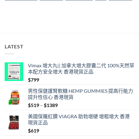
LATEST
Vimax 增大丸|| 加拿大增大膠囊二代 100%天然草
本配方安全增大 香港現貨正品
$
799
男性保健護腎軟糖 HEMP GUMMIES 提高行能力
提升性信心 香港現貨
Price
$
519
–
$
1389
range:
美國保羅紅鑽 VIAGRA 助勃增硬 增粗增大 香港
$519
現貨正品
through
$
619
$1389