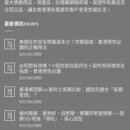
最大情趣用品、保健品、壯陽藥網絡商城，保證所有產品百
分百正品，讓全香港港有需要的客戶享受性福生活。
最新資訊NEWS
樂威壯的安全劑量是多少？完整指南：香港男性必
31
7 月
讀的正確用法
在
留言功能已關閉
〈樂
威
必利勁有效嗎？4 個信號自我評估＋副作用與增效全
31
壯
7 月
指南，香港男性必讀
的
在
留言功能已關閉
安
〈必
全
利
劑
果凍威而鋼 vs 犀利士長期比較：邊款先適合「長期
18
勁
量
7 月
管理」？
有
是
在
留言功能已關閉
效
多
〈果
嗎？
少？
凍
4
婚內陽痿：晨勃好、自慰硬、唯獨同老婆唔硬——呢
18
完
威
個
7 月
類 ED 唔係「壞咗」，係心因型
整
而
信
指
在
留言功能已關閉
鋼
號
南：