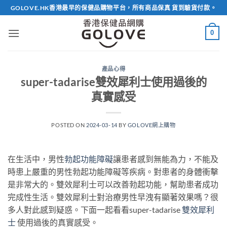
Skip
GOLOVE.HK香港最早的保健品購物平台，所有商品保真 貨到驗貨付款。
to
content
0
產品心得
super-tadarise雙效犀利士使用過後的
真實感受
POSTED ON
2024-03-14
BY
GOLOVE網上購物
在生活中，男性
勃起功能障礙
讓患者感到無能為力，不能及
時患上嚴重的男性勃起功能障礙等疾病。對患者的身體衝擊
是非常大的。雙效犀利士可以改善勃起功能，幫助患者成功
完成性生活。雙效犀利士對治療男性早洩有顯著效果嗎？很
多人對此感到疑惑。下面一起看看super-tadarise
雙效犀利
士
使用過後的真實感受。