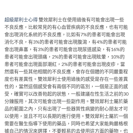
超級犀利士心得
雙效犀利士在使用過後有可能會出現一些
不良反應，比較常見的有心血管疾病的不良反應，也有可能
會出現消化系統的不良反應，比如有7%的患者可能會出現
消化不良，有3%的患者可能會出現腹瀉，有4%的患者可能
會出現鼻塞，有3%的患者可能會出現尿道感染，有16%的
患者可能會出現頭痛，2%的患者可能會出現眩暈，10%的
患者可能會出現面部潮紅，2%的患者可能會出現皮疹，當
然還有一些其他相關的不良反應，會存在個體的不同嚴重程
度也有差異性。雙效犀利士使用過後的感受是存在一些差異
性的，當然這個感受會有兩個不同的區別，一個是正面的感
受，確實可以改善勃起的狀態，一般建議在性生活之前的30
分鐘服用，其次可能會出現一些副作用。雙效犀利士屬於藥
品的範圍之內，只有出現了一些器質性病變的耐心朋友才可
以使用，並且不可以長期的進行使用。雙效犀利士屬於一個
需要在醫生指導下使用的藥品，同時也希望大家能夠嚴格根
據自己的情況來選擇，不要輕易的去使用這方面的藥物，也