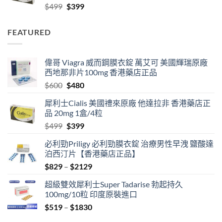
Original
Current
$
499
$
399
$2129
price
price
was:
is:
FEATURED
$499.
$399.
偉哥 Viagra 威而鋼膜衣錠 萬艾可 美國輝瑞原廠
西地那非片100mg 香港藥店正品
Original
Current
$
600
$
480
price
price
犀利士Cialis 美國禮來原廠 他達拉非 香港藥店正
was:
is:
品 20mg 1盒/4粒
$600.
$480.
Original
Current
$
499
$
399
price
price
必利勁Priligy 必利勁膜衣錠 治療男性早洩 鹽酸達
was:
is:
泊西汀片【香港藥店正品】
$499.
$399.
Price
$
829
–
$
2129
range:
超級雙效犀利士Super Tadarise 勃起持久
$829
100mg/10粒 印度原裝進口
through
Price
$
519
–
$
1830
$2129
range: