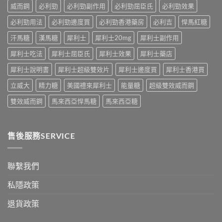
法〉
獨
威而鋼
必利勁
必利勁副作用
必利勁屈臣氏
必利勁效果
適
全
中
同
合
指
老
必利勁用法
必利勁邊度買
必利勁香港藥房
必利吉
悍馬紅糖
「長
南，
婆
期
香
汗馬糖
漢馬糖
犀利士
犀利士20mg
犀利士副作用
唔
管
港
硬
理」？〉
男
犀利士吃法
犀利士屈臣氏
犀利士效果
犀利士藥店
——
中
性
呢
必
犀利士說明書
犀利士超級雙效片
犀利士邊度買
犀利士香港買
類
讀〉
ED
中
立威大
精力糖
美國禮來犀利士
能量糖
超級雙效威而鋼
唔
係
雙效威而鋼
馬來西亞悍馬糖
馬來西亞糖
「壞
咗」，
係
心
售後服務SERVICE
因
型〉
中
聯繫我們
私隱政策
退貨政策