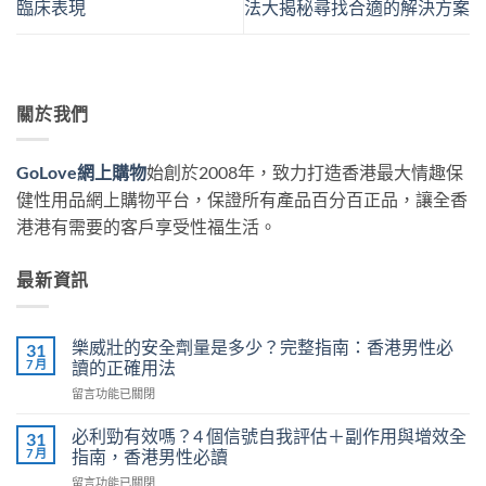
臨床表現
法大揭秘尋找合適的解決方案
關於我們
GoLove網上購物
始創於2008年，致力打造香港最大情趣保
健性用品網上購物平台，保證所有產品百分百正品，讓全香
港港有需要的客戶享受性福生活。
最新資訊
樂威壯的安全劑量是多少？完整指南：香港男性必
31
7 月
讀的正確用法
在
留言功能已關閉
〈樂
威
必利勁有效嗎？4 個信號自我評估＋副作用與增效全
31
壯
7 月
指南，香港男性必讀
的
在
留言功能已關閉
安