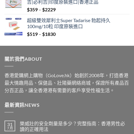
吉|必利吉|印度原裝進口|香港正品
through
Price
$
359
–
$
2229
$2229
range:
超級雙效犀利士Super Tadarise 勃起持久
$359
100mg/10粒 印度原裝進口
through
Price
$
519
–
$
1830
$2229
range:
$519
through
關於我們ABOUT
$1830
香港愛購網上購物（GoLove.hk）始創於2008年，打造香港
最大情趣用品、保健品、壯陽藥網絡商城，保證所有產品百
分百正品，讓全香港港有需要的客戶享受性福生活。
最新資訊NEWS
樂威壯的安全劑量是多少？完整指南：香港男性必
31
7 月
讀的正確用法