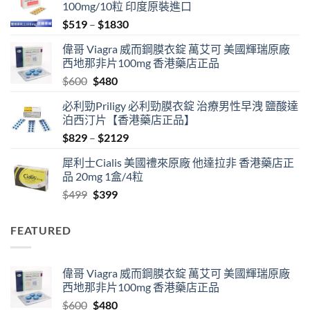
100mg/10粒 印度原裝進口
Price
$
519
–
$
1830
range:
偉哥 Viagra 威而鋼膜衣錠 萬艾可 美國輝瑞原廠
$519
西地那非片100mg 香港藥店正品
through
Original
Current
$
600
$
480
$1830
price
price
必利勁Priligy 必利勁膜衣錠 治療男性早洩 鹽酸達
was:
is:
泊西汀片【香港藥店正品】
$600.
$480.
Price
$
829
–
$
2129
range:
犀利士Cialis 美國禮來原廠 他達拉非 香港藥店正
$829
品 20mg 1盒/4粒
through
Original
Current
$
499
$
399
$2129
price
price
was:
is:
FEATURED
$499.
$399.
偉哥 Viagra 威而鋼膜衣錠 萬艾可 美國輝瑞原廠
西地那非片100mg 香港藥店正品
Original
Current
$
600
$
480