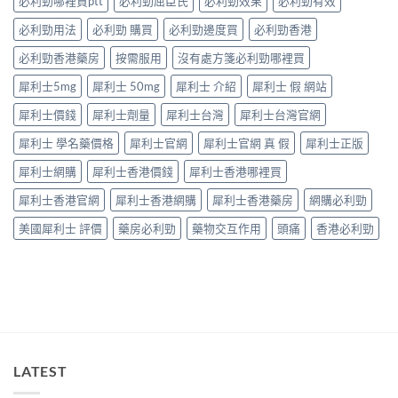
必利勁哪裡買ptt
必利勁屈臣氏
必利勁效果
必利勁有效
硬
理」？〉
男
長
——
中
性
食
必利勁用法
必利勁 購買
必利勁邊度買
必利勁香港
呢
必
有
類
讀〉
必利勁香港藥房
按需服用
沒有處方箋必利勁哪裡買
咩
ED
中
後
唔
犀利士5mg
犀利士 50mg
犀利士 介紹
犀利士 假 網站
果
係
要
「壞
犀利士價錢
犀利士劑量
犀利士台灣
犀利士台灣官網
知！〉
咗」，
中
係
犀利士 學名藥價格
犀利士官網
犀利士官網 真 假
犀利士正版
心
因
犀利士網購
犀利士香港價錢
犀利士香港哪裡買
型〉
中
犀利士香港官網
犀利士香港網購
犀利士香港藥房
網購必利勁
美國犀利士 評價
藥房必利勁
藥物交互作用
頭痛
香港必利勁
LATEST