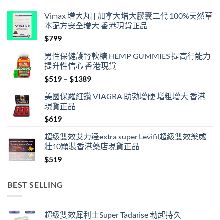
Vimax 增大丸|| 加拿大增大膠囊二代 100%天然草
本配方安全增大 香港現貨正品
$
799
男性保健護腎軟糖 HEMP GUMMIES 提高行能力
提升性信心 香港現貨
Price
$
519
–
$
1389
range:
美國保羅紅鑽 VIAGRA 助勃增硬 增粗增大 香港
$519
現貨正品
through
$
619
$1389
超級雙效艾力達extra super Levifil超級雙效樂威
壯10顆裝香港藥店現貨正品
$
519
BEST SELLING
超級雙效犀利士Super Tadarise 勃起持久