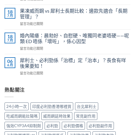
〈必
全
利
劑
果凍威而鋼 vs 犀利士長期比較：邊款先適合「長期
18
勁
量
7 月
管理」？
有
是
在
留言功能已關閉
效
多
〈果
嗎？
少？
凍
4
婚內陽痿：晨勃好、自慰硬、唯獨同老婆唔硬——呢
18
完
威
個
7 月
類 ED 唔係「壞咗」，係心因型
整
而
信
指
在
留言功能已關閉
鋼
號
南：
〈婚
vs
自
香
內
犀
犀利士、必利勁係「治標」定「治本」？長食有咩
06
我
港
陽
利
6 月
後果要知！
評
男
痿：
士
估
性
在
留言功能已關閉
晨
長
＋
必
〈犀
勃
期
副
讀
利
好、
比
作
的
士、
熱點關注
自
較：
用
正
必
慰
邊
與
確
利
硬、
款
增
用
勁
唯
先
24小時一次
印度必利勁香港哪裡買
台北犀利士
效
法〉
係
獨
適
全
中
「治
同
合
吃威而鋼能壯陽嗎
威而鋼延時效果
常見副作用
指
標」
老
「長
南，
定
婆
強效CYP3A4抑制劑
必利勁
必利勁價格
必利勁副作用
期
香
「治
唔
管
港
本」？