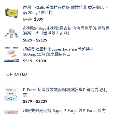
price
price
犀利士Cialis 美國禮來原廠 他達拉非 香港藥店正
was:
is:
品 20mg 1盒/4粒
$600.
$480.
Original
Current
$
499
$
399
price
price
必利勁Priligy 必利勁膜衣錠 治療男性早洩 鹽酸達
was:
is:
泊西汀片【香港藥店正品】
$499.
$399.
Price
$
829
–
$
2129
range:
超級雙效犀利士Super Tadarise 勃起持久
$829
100mg/10粒 印度原裝進口
through
Price
$
519
–
$
1830
$2129
range:
$519
TOP RATED
through
$1830
P-Force 超級雙效威而鋼加強版 藍P 普力吉 必利
吉
Price
$
379
–
$
2229
range:
超級雙效威而鋼|Super P-Force|綠P-Force|普力
$379