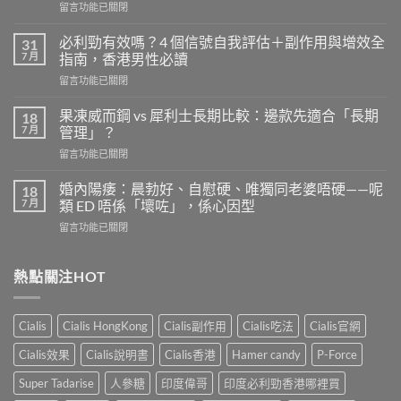
在
留言功能已關閉
〈樂
威
必利勁有效嗎？4 個信號自我評估＋副作用與增效全
31
壯
7 月
指南，香港男性必讀
的
在
留言功能已關閉
安
〈必
全
利
劑
果凍威而鋼 vs 犀利士長期比較：邊款先適合「長期
18
勁
量
7 月
管理」？
有
是
在
留言功能已關閉
效
多
〈果
嗎？
少？
凍
4
婚內陽痿：晨勃好、自慰硬、唯獨同老婆唔硬——呢
18
完
威
個
7 月
類 ED 唔係「壞咗」，係心因型
整
而
信
指
在
留言功能已關閉
鋼
號
南：
〈婚
vs
自
香
內
犀
我
港
陽
熱點關注HOT
利
評
男
痿：
士
估
性
晨
長
＋
必
勃
期
副
Cialis
Cialis HongKong
Cialis副作用
Cialis吃法
Cialis官網
讀
好、
比
作
的
自
較：
用
Cialis效果
Cialis說明書
Cialis香港
Hamer candy
P-Force
正
慰
邊
與
確
硬、
款
Super Tadarise
人參糖
印度偉哥
印度必利勁香港哪裡買
增
用
唯
先
效