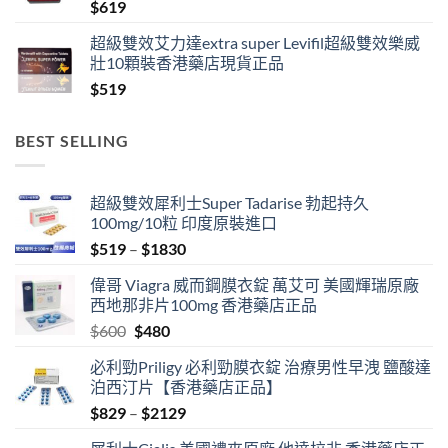
$
619
$1389
超級雙效艾力達extra super Levifil超級雙效樂威
壯10顆裝香港藥店現貨正品
$
519
BEST SELLING
超級雙效犀利士Super Tadarise 勃起持久
100mg/10粒 印度原裝進口
Price
$
519
–
$
1830
range:
偉哥 Viagra 威而鋼膜衣錠 萬艾可 美國輝瑞原廠
$519
西地那非片100mg 香港藥店正品
through
Original
Current
$
600
$
480
$1830
price
price
必利勁Priligy 必利勁膜衣錠 治療男性早洩 鹽酸達
was:
is:
泊西汀片【香港藥店正品】
$600.
$480.
Price
$
829
–
$
2129
range: