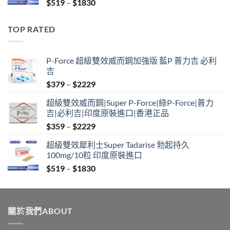
Price
$
519
–
$
1830
$2129
range:
$519
TOP RATED
through
$1830
P-Force 超級雙效威而鋼加強版 藍P 普力吉 必利
吉
Price
$
379
–
$
2229
range:
超級雙效威而鋼|Super P-Force|綠P-Force|普力
$379
吉|必利吉|印度原裝進口|香港正品
through
Price
$
359
–
$
2229
$2229
range:
超級雙效犀利士Super Tadarise 勃起持久
$359
100mg/10粒 印度原裝進口
through
Price
$
519
–
$
1830
$2229
range:
$519
through
關於我們ABOUT
$1830