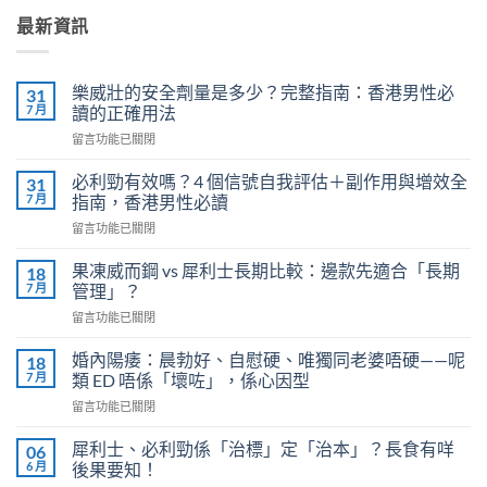
最新資訊
樂威壯的安全劑量是多少？完整指南：香港男性必
31
7 月
讀的正確用法
在
留言功能已關閉
〈樂
威
必利勁有效嗎？4 個信號自我評估＋副作用與增效全
31
壯
7 月
指南，香港男性必讀
的
在
留言功能已關閉
安
〈必
全
利
劑
果凍威而鋼 vs 犀利士長期比較：邊款先適合「長期
18
勁
量
7 月
管理」？
有
是
在
留言功能已關閉
效
多
〈果
嗎？
少？
凍
4
婚內陽痿：晨勃好、自慰硬、唯獨同老婆唔硬——呢
18
完
威
個
7 月
類 ED 唔係「壞咗」，係心因型
整
而
信
指
在
留言功能已關閉
鋼
號
南：
〈婚
vs
自
香
內
犀
犀利士、必利勁係「治標」定「治本」？長食有咩
06
我
港
陽
利
6 月
後果要知！
評
男
痿：
士
估