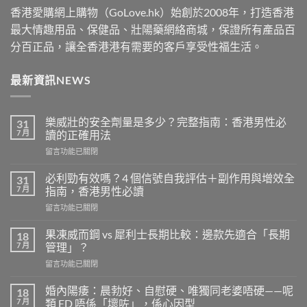
香港愛購網上購物（GoLove.hk）始創於2008年，打造香港
最大情趣用品、保健品、壯陽藥網絡商城，保證所有產品百
分百正品，讓全香港港有需要的客戶享受性福生活。
最新資訊NEWS
樂威壯的安全劑量是多少？完整指南：香港男性必
31
7 月
讀的正確用法
在
留言功能已關閉
〈樂
威
必利勁有效嗎？4 個信號自我評估＋副作用與增效全
31
壯
7 月
指南，香港男性必讀
的
在
留言功能已關閉
安
〈必
全
利
劑
果凍威而鋼 vs 犀利士長期比較：邊款先適合「長期
18
勁
量
7 月
管理」？
有
是
在
留言功能已關閉
效
多
〈果
嗎？
少？
凍
4
婚內陽痿：晨勃好、自慰硬、唯獨同老婆唔硬——呢
18
完
威
個
7 月
類 ED 唔係「壞咗」，係心因型
整