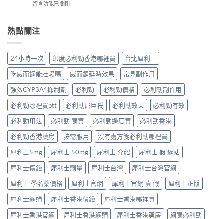
性
在
留言功能已關閉
晨
長
＋
必
〈犀
勃
期
副
讀
利
好、
比
作
的
士、
熱點關注
自
較：
用
正
必
慰
邊
與
確
利
硬、
款
增
用
勁
唯
先
24小時一次
印度必利勁香港哪裡買
台北犀利士
效
法〉
係
獨
適
全
中
「治
同
合
吃威而鋼能壯陽嗎
威而鋼延時效果
常見副作用
指
標」
老
「長
南，
定
婆
強效CYP3A4抑制劑
必利勁
必利勁價格
必利勁副作用
期
香
「治
唔
管
港
本」？
必利勁哪裡買ptt
必利勁屈臣氏
必利勁效果
必利勁有效
硬
理」？〉
男
長
——
中
性
食
必利勁用法
必利勁 購買
必利勁邊度買
必利勁香港
呢
必
有
類
讀〉
必利勁香港藥房
按需服用
沒有處方箋必利勁哪裡買
咩
ED
中
後
唔
犀利士5mg
犀利士 50mg
犀利士 介紹
犀利士 假 網站
果
係
要
「壞
犀利士價錢
犀利士劑量
犀利士台灣
犀利士台灣官網
知！〉
咗」，
中
係
犀利士 學名藥價格
犀利士官網
犀利士官網 真 假
犀利士正版
心
因
犀利士網購
犀利士香港價錢
犀利士香港哪裡買
型〉
中
犀利士香港官網
犀利士香港網購
犀利士香港藥房
網購必利勁