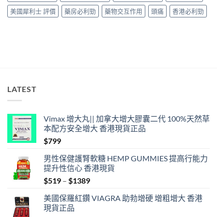
美國犀利士 評價
藥房必利勁
藥物交互作用
頭痛
香港必利勁
LATEST
Vimax 增大丸|| 加拿大增大膠囊二代 100%天然草
本配方安全增大 香港現貨正品
$
799
男性保健護腎軟糖 HEMP GUMMIES 提高行能力
提升性信心 香港現貨
Price
$
519
–
$
1389
range:
美國保羅紅鑽 VIAGRA 助勃增硬 增粗增大 香港
$519
現貨正品
through