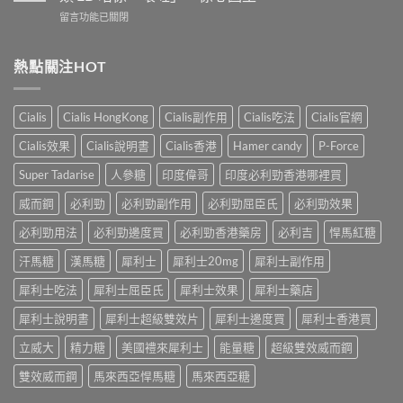
而
信
指
在
留言功能已關閉
鋼
號
南：
〈婚
vs
自
香
內
犀
我
港
陽
熱點關注HOT
利
評
男
痿：
士
估
性
晨
長
＋
必
勃
期
副
Cialis
Cialis HongKong
Cialis副作用
Cialis吃法
Cialis官網
讀
好、
比
作
的
自
較：
用
Cialis效果
Cialis說明書
Cialis香港
Hamer candy
P-Force
正
慰
邊
與
確
硬、
款
Super Tadarise
人參糖
印度偉哥
印度必利勁香港哪裡買
增
用
唯
先
效
法〉
獨
威而鋼
必利勁
必利勁副作用
必利勁屈臣氏
必利勁效果
適
全
中
同
合
指
老
必利勁用法
必利勁邊度買
必利勁香港藥房
必利吉
悍馬紅糖
「長
南，
婆
期
香
汗馬糖
漢馬糖
犀利士
犀利士20mg
犀利士副作用
唔
管
港
硬
理」？〉
男
犀利士吃法
犀利士屈臣氏
犀利士效果
犀利士藥店
——
中
性
呢
必
犀利士說明書
犀利士超級雙效片
犀利士邊度買
犀利士香港買
類
讀〉
ED
中
立威大
精力糖
美國禮來犀利士
能量糖
超級雙效威而鋼
唔
係
雙效威而鋼
馬來西亞悍馬糖
馬來西亞糖
「壞
咗」，