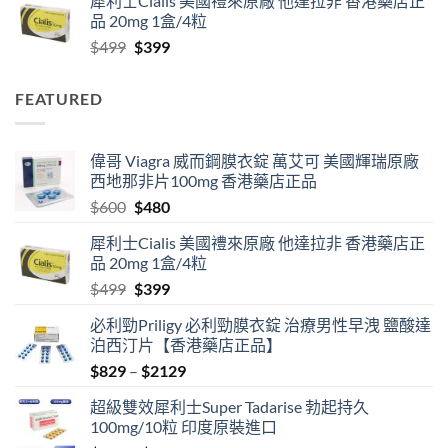
犀利士Cialis 美國禮來原廠 他達拉非 香港藥店正
$829
品 20mg 1盒/4粒
through
Original
Current
$
499
$
399
$2129
price
price
was:
is:
FEATURED
$499.
$399.
偉哥 Viagra 威而鋼膜衣錠 萬艾可 美國輝瑞原廠
西地那非片100mg 香港藥店正品
Original
Current
$
600
$
480
price
price
犀利士Cialis 美國禮來原廠 他達拉非 香港藥店正
was:
is:
品 20mg 1盒/4粒
$600.
$480.
Original
Current
$
499
$
399
price
price
必利勁Priligy 必利勁膜衣錠 治療男性早洩 鹽酸達
was:
is:
泊西汀片【香港藥店正品】
$499.
$399.
Price
$
829
–
$
2129
range:
超級雙效犀利士Super Tadarise 勃起持久
$829
100mg/10粒 印度原裝進口
through