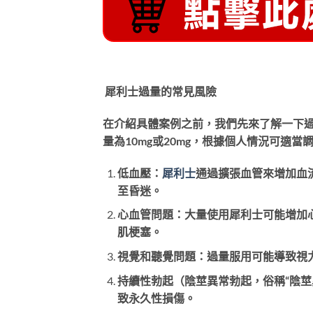
犀利士過量的常見風險
在介紹具體案例之前，我們先來了解一下
量為10mg或20mg，根據個人情況可適
低血壓：
犀利士
通過擴張血管來增加血
至昏迷。
心血管問題：大量使用犀利士可能增加
肌梗塞。
視覺和聽覺問題：過量服用可能導致視
持續性勃起（陰莖異常勃起，俗稱“陰
致永久性損傷。