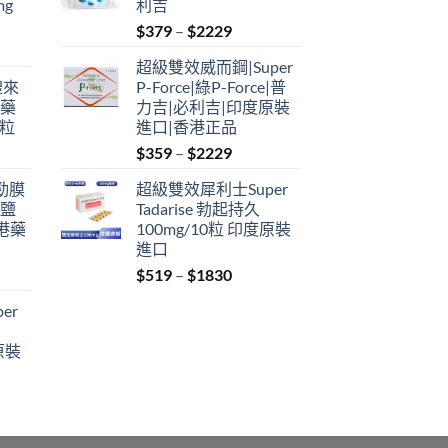
mg
利吉
Price
$
379
–
$
2229
range:
超級雙效威而鋼|Super
$379
禮來
P-Force|綠P-Force|普
through
港藥
力吉|必利吉|印度原裝
$2229
4粒
進口|香港正品
Price
$
359
–
$
2229
range:
利勁膜
超級雙效犀利士Super
$359
 鹽
Tadarise 勃起持久
through
港藥
100mg/10粒 印度原裝
$2229
進口
Price
$
519
–
$
1830
:
range:
er
$519
ugh
through
原裝
9
$1830
: