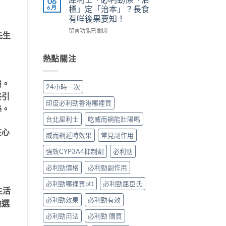
06
正
長
副
陽
6 月
標」定「治本」？長食
確
期
作
痿：
有咩後果要知！
用
比
用
晨
法〉
較：
在
與
勃
留言功能已關閉
先生
中
邊
〈犀
增
好、
款
利
效
自
先
士、
全
慰
熱點關注
適
必
指
硬、
合
利
南，
唯
「長
勁
醫。
香
獨
24小時一次
期
係
港
同
終引
管
「治
男
老
印度必利勁香港哪裡買
降。
理」？〉
標」
性
婆
中
定
必
唔
台北犀利士
吃威而鋼能壯陽嗎
「治
讀〉
硬
在心
本」？
中
——
威而鋼延時效果
常見副作用
長
呢
食
強效CYP3A4抑制劑
必利勁
類
有
ED
必利勁價格
必利勁副作用
咩
唔
後
係
必利勁哪裡買ptt
必利勁屈臣氏
果
「壞
生活
要
咗」，
必利勁效果
必利勁有效
知！〉
他選
係
中
心
必利勁用法
必利勁 購買
因