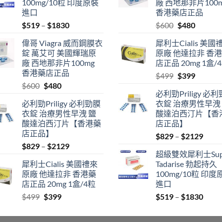
100mg/10粒 印度原裝
廠 西地那非片100
進口
香港藥店正品
Price
Original
Current
$
519
–
$
1830
$
600
$
480
range:
price
price
偉哥 Viagra 威而鋼膜衣
犀利士Cialis 美國
$519
was:
is:
錠 萬艾可 美國輝瑞原
原廠 他達拉非 香
through
$600.
$480.
廠 西地那非片100mg
店正品 20mg 1盒/
$1830
香港藥店正品
Original
Current
$
499
$
399
Original
Current
$
600
$
480
price
price
必利勁Priligy 必
price
price
was:
is:
必利勁Priligy 必利勁膜
衣錠 治療男性早洩
was:
is:
$499.
$399.
衣錠 治療男性早洩 鹽
酸達泊西汀片【香
$600.
$480.
酸達泊西汀片【香港藥
店正品】
店正品】
Price
$
829
–
$
2129
Price
$
829
–
$
2129
range
超級雙效犀利士Sup
range:
$829
犀利士Cialis 美國禮來
Tadarise 勃起持久
$829
thro
原廠 他達拉非 香港藥
100mg/10粒 印度
through
$212
店正品 20mg 1盒/4粒
進口
$2129
Original
Current
Price
$
499
$
399
$
519
–
$
1830
price
price
range
was:
is:
$519