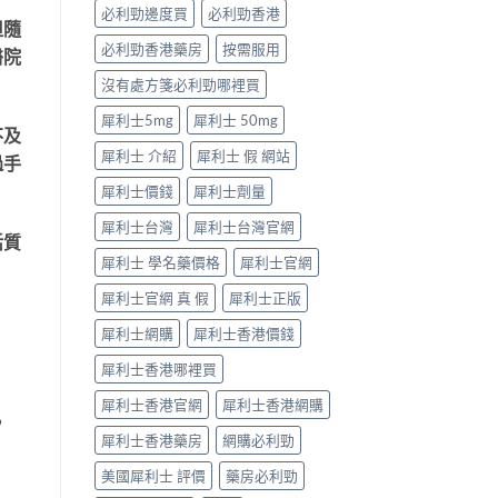
型〉
必利勁邊度買
必利勁香港
中
但隨
必利勁香港藥房
按需服用
醫院
沒有處方箋必利勁哪裡買
犀利士5mg
犀利士 50mg
不及
犀利士 介紹
犀利士 假 網站
過手
犀利士價錢
犀利士劑量
犀利士台灣
犀利士台灣官網
活質
犀利士 學名藥價格
犀利士官網
犀利士官網 真 假
犀利士正版
犀利士網購
犀利士香港價錢
犀利士香港哪裡買
犀利士香港官網
犀利士香港網購
。
犀利士香港藥房
網購必利勁
美國犀利士 評價
藥房必利勁