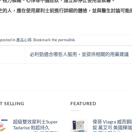
、視力模糊、心悸等不適症狀，應立即停止使用並就醫。
史的人，應在使用犀利士前進行詳細的體檢，並與醫生討論可能
 posted in
產品心得
. Bookmark the
permalink
.
必利勁適合哪些人服用，並提供相關的用藥建議
T SELLING
FEATURED
超級雙效犀利士Super
偉哥 Viagra 威而
Tadarise 勃起持久
錠 萬艾可 美國輝