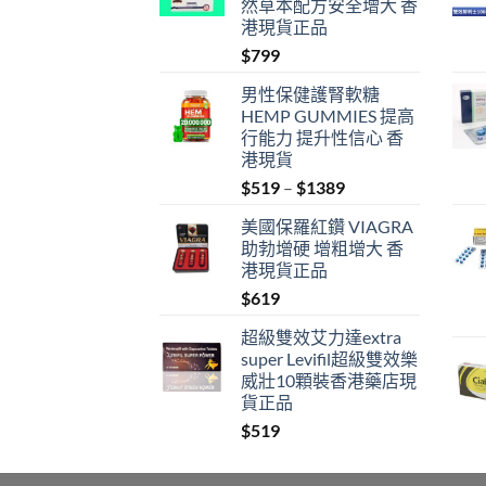
然草本配方安全增大 香
港現貨正品
$
799
男性保健護腎軟糖
HEMP GUMMIES 提高
行能力 提升性信心 香
港現貨
Price
$
519
–
$
1389
range:
美國保羅紅鑽 VIAGRA
$519
助勃增硬 增粗增大 香
through
港現貨正品
$1389
$
619
超級雙效艾力達extra
super Levifil超級雙效樂
威壯10顆裝香港藥店現
貨正品
$
519