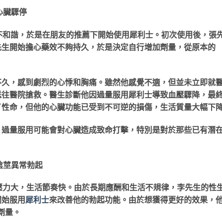
心臟驟停
不和諧，於是在朋友的推薦下開始使用犀利士。初次使用後，張
先生開始擔心藥效不夠持久，於是決定自行增加劑量，從原本的
不久，感到劇烈的心悸和胸痛。雖然他感覺不適，但並未立即就
送往醫院搶救。醫生診斷他因過量服用犀利士導致血壓驟降，最
了性命，但他的心臟功能已受到不可逆的損傷，生活質量大幅下
，過量服用可能會對心臟造成致命打擊，特別是對於那些已有潛
陰莖異常勃起
壓力大，生活節奏快。由於長期應酬和生活不規律，李先生的性
開始服用
犀利士
來改善他的勃起功能。由於想獲得更好的效果，
劑量。