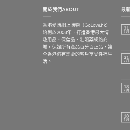
關於我們ABOUT
最新
香港愛購網上購物（GoLove.hk）
31
始創於2008年，打造香港最大情
7 月
趣用品、保健品、壯陽藥網絡商
城，保證所有產品百分百正品，讓
全香港港有需要的客戶享受性福生
31
活。
7 月
18
7 月
18
7 月