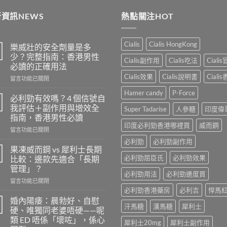
$499.
$399.
thro
資訊NEWS
熱點關注HOT
$183
Cialis
Cialis HongKong
樂威壯的安全劑量是多
少？完整指南：香港男性
Cialis副作用
Cialis吃法
Ciali
必讀的正確用法
Cialis效果
Cialis說明書
Ciali
在
留言功能已關閉
〈樂
Hamer candy
P-Force
威
必利勁有效嗎？4 個信號自
壯
我評估＋副作用與增效全
Super Tadarise
人參糖
印度偉
的
指南，香港男性必讀
安
印度必利勁香港哪裡買
威而鋼
在
全
留言功能已關閉
〈必
劑
必利勁
必利勁副作用
利
量
果凍威而鋼 vs 犀利士長期
勁
是
必利勁屈臣氏
必利勁效果
比較：邊款先適合「長期
有
多
管理」？
效
少？
必利勁用法
必利勁邊度買
在
嗎？
留言功能已關閉
完
〈果
4
必利勁香港藥房
必利吉
悍馬
整
凍
個
指
婚內陽痿：晨勃好、自慰
汗馬糖
漢馬糖
犀利士
威
信
南：
硬、唯獨同老婆唔硬——呢
而
號
香
類 ED 唔係「壞咗」，係心
犀利士20mg
犀利士副作用
鋼
自
港