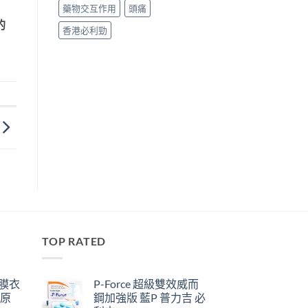
藥物交互作用
頭痛
的
香港必利勁
TOP RATED
鋼膜衣
P-Force 超級雙效威而
瑞原
鋼加強版 藍P 普力吉 必