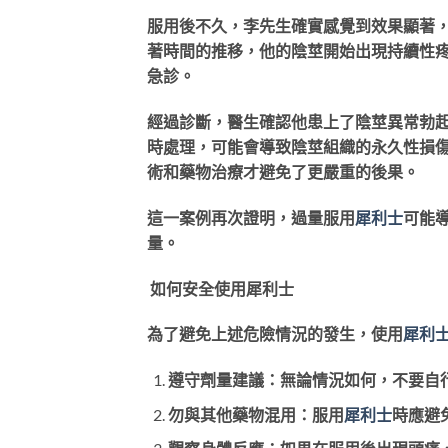
服用後不久，李先生確實感覺到效果顯著
著時間的推移，他的陰莖開始出現持續性
急診。
經過診斷，醫生確認他患上了陰莖異常勃
時處理，可能會導致陰莖組織的永久性損
術和藥物治療才避免了更嚴重的後果。
這一案例再次證明，過量服用
犀利士
可能
量。
如何安全使用犀利士
為了避免上述危險情況的發生，使用
犀利
遵守劑量建議：無論情況如何，不要自行
勿與其他藥物混用：服用
犀利士
時應避