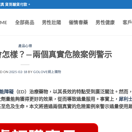
保真 貨到驗貨付款。
ME
全部商品
男性壯陽
催情春藥
男性健康
客
產品心得
會怎樣？—兩個真實危險案例警示
ED ON
2025-02-18
BY
GOLOVE網上購物
能障礙
（ED）治療藥物，以其長效的特點受到廣泛關注。然而
大劑量能夠獲得更好的效果，從而導致過量服用。事實上，
犀利
甚至危及生命。本文將通過兩個真實的危險案例來警示過量使用