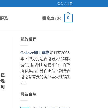
登入 / 註冊
0
戶服務
購物車 /
$
0
關於我們
GoLove網上購物
始創於2008
年，致力打造香港最大情趣保
健性用品網上購物平台，保證
所有產品百分百正品，讓全香
，正
港港有需要的客戶享受性福生
士
過
活。
犀利
最新資訊