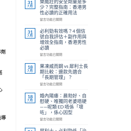
樂威壯的安全劑量是多
31
7 月
少？完整指南：香港男
性必讀的正確用法
在
留言功能已關閉
〈樂
威
必利勁有效嗎？4 個信
31
壯
7 月
號自我評估＋副作用與
的
增效全指南，香港男性
安
必讀
全
準劑
劑
在
留言功能已關閉
量
〈必
是
利
果凍威而鋼 vs 犀利士長
18
多
勁
7 月
期比較：邊款先適合
甚
少？
有
「長期管理」？
完
效
整
在
嗎？
留言功能已關閉
指
〈果
心
4
南：
凍
個
婚內陽痿：晨勃好、自
18
香
威
信
7 月
慰硬、唯獨同老婆唔硬
港
而
號
——呢類 ED 唔係「壞
男
鋼
自
咗」，係心因型
性
vs
我
能導
必
犀
評
在
留言功能已關閉
讀
利
估
〈婚
的
士
＋
內
犀利士、必利勁係「治