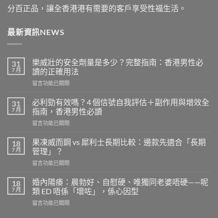
分百正品，讓全香港港有需要的客戶享受性福生活。
最新資訊NEWS
樂威壯的安全劑量是多少？完整指南：香港男性必
31
7 月
讀的正確用法
在
留言功能已關閉
〈樂
威
必利勁有效嗎？4 個信號自我評估＋副作用與增效全
31
壯
7 月
指南，香港男性必讀
的
在
留言功能已關閉
安
〈必
全
利
劑
果凍威而鋼 vs 犀利士長期比較：邊款先適合「長期
18
勁
量
7 月
管理」？
有
是
在
留言功能已關閉
效
多
〈果
嗎？
少？
凍
4
婚內陽痿：晨勃好、自慰硬、唯獨同老婆唔硬——呢
18
完
威
個
7 月
類 ED 唔係「壞咗」，係心因型
整
而
信
指
在
留言功能已關閉
鋼
號
南：
〈婚
vs
自
香