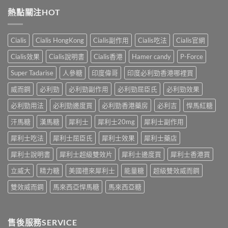
內
犀
我
港
陽
熱點關注HOT
利
評
男
痿：
士
估
性
晨
長
＋
必
勃
期
副
Cialis
Cialis HongKong
Cialis副作用
Cialis吃法
Cialis官網
讀
好、
比
作
的
自
較：
用
Cialis效果
Cialis說明書
Cialis香港
Hamer candy
P-Force
正
慰
邊
與
確
硬、
款
Super Tadarise
人參糖
印度偉哥
印度必利勁香港哪裡買
增
用
唯
先
效
法〉
獨
威而鋼
必利勁
必利勁副作用
必利勁屈臣氏
必利勁效果
適
全
中
同
合
指
老
必利勁用法
必利勁邊度買
必利勁香港藥房
必利吉
悍馬紅糖
「長
南，
婆
期
香
汗馬糖
漢馬糖
犀利士
犀利士20mg
犀利士副作用
唔
管
港
硬
理」？〉
男
犀利士吃法
犀利士屈臣氏
犀利士效果
犀利士藥店
——
中
性
呢
必
犀利士說明書
犀利士超級雙效片
犀利士邊度買
犀利士香港買
類
讀〉
ED
中
立威大
精力糖
美國禮來犀利士
能量糖
超級雙效威而鋼
唔
係
雙效威而鋼
馬來西亞悍馬糖
馬來西亞糖
「壞
咗」，
係
心
售後服務SERVICE
因