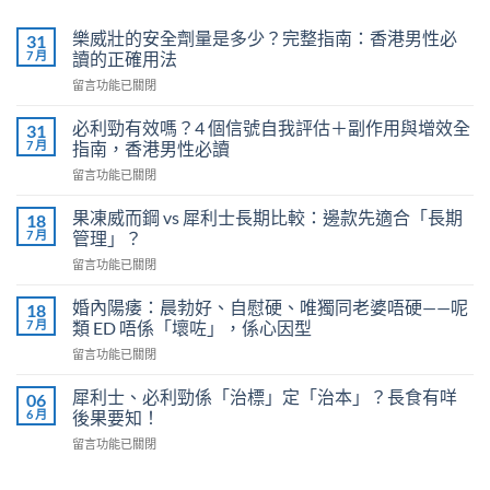
樂威壯的安全劑量是多少？完整指南：香港男性必
31
7 月
讀的正確用法
在
留言功能已關閉
〈樂
威
必利勁有效嗎？4 個信號自我評估＋副作用與增效全
31
壯
7 月
指南，香港男性必讀
的
在
留言功能已關閉
安
〈必
全
利
劑
果凍威而鋼 vs 犀利士長期比較：邊款先適合「長期
18
勁
量
7 月
管理」？
有
是
在
留言功能已關閉
效
多
〈果
嗎？
少？
凍
4
婚內陽痿：晨勃好、自慰硬、唯獨同老婆唔硬——呢
18
完
威
個
7 月
類 ED 唔係「壞咗」，係心因型
整
而
信
指
在
留言功能已關閉
鋼
號
南：
〈婚
vs
自
香
內
犀
犀利士、必利勁係「治標」定「治本」？長食有咩
06
我
港
陽
利
6 月
後果要知！
評
男
痿：
士
估
性
在
留言功能已關閉
晨
長
＋
必
〈犀
勃
期
副
讀
利
好、
比
作