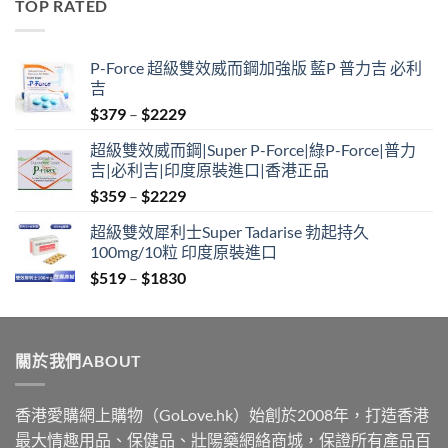
TOP RATED
through
$1830
P-Force 超級雙效威而鋼加強版 藍P 普力吉 必利
吉
Price
$
379
–
$
2229
range:
超級雙效威而鋼|Super P-Force|綠P-Force|普力
$379
吉|必利吉|印度原裝進口|香港正品
through
Price
$
359
–
$
2229
$2229
range:
超級雙效犀利士Super Tadarise 勃起持久
$359
100mg/10粒 印度原裝進口
through
Price
$
519
–
$
1830
$2229
range:
$519
through
關於我們ABOUT
$1830
香港愛購網上購物（GoLove.hk）始創於2008年，打造香港
最大情趣用品、保健品、壯陽藥網絡商城，保證所有產品百