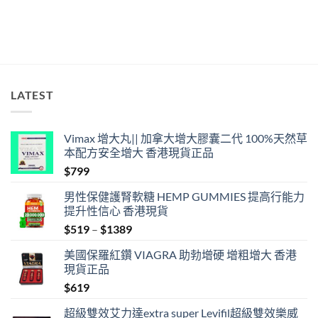
LATEST
Vimax 增大丸|| 加拿大增大膠囊二代 100%天然草
本配方安全增大 香港現貨正品
$
799
男性保健護腎軟糖 HEMP GUMMIES 提高行能力
提升性信心 香港現貨
Price
$
519
–
$
1389
range:
美國保羅紅鑽 VIAGRA 助勃增硬 增粗增大 香港
$519
現貨正品
through
$
619
$1389
超級雙效艾力達extra super Levifil超級雙效樂威