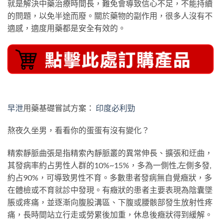
就是解決中藥治療時間長，難免會導致信心不足，不能持續
的問題，以免半途而廢。關於藥物的副作用，很多人沒有不
適感，適度用藥都是安全有效的。
早泄
用藥基礎嘗試方案：
印度必利勁
熬夜久坐男，看看你的蛋蛋有沒有變化？
精索靜脈曲張是指精索內靜脈叢的異常伸長、擴張和迂曲，
其發病率約占男性人群的10%~15%，多為一側性,左側多發,
約占90%，可導致男性不育。多數患者發病無自覺癥狀，多
在體檢或不育就診中發現。有癥狀的患者主要表現為陰囊墜
脹或疼痛，並逐漸向腹股溝區、下腹或腰骸部發生放射性疼
痛，長時間站立行走或勞累後加重，休息後癥狀得到緩解。