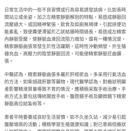
日常生活中的一些不良習慣或行為容易誘發該病。比如長時
間站立或坐姿，加之左精索靜脈解剖的特點，易造成靜脈回
流壓過大。或因精神緊張，飲食及如廁無規律，引起排便功
能紊亂，致使糞便滯留於乙狀結腸時間過長，易造成左精索
內靜脈受壓，使靜脈血液回流阻力增加。還有一種情況是，
精索靜脈曲張常發生於性活躍期，這時性沖動頻發，外生殖
器充血，高壓力的陰莖靜脈回流，可能使精索靜脈迂曲擴
張。
中醫認為，精索靜脈曲張多屬於肝經瘀血，多采用行氣活血
的方法，如柴胡疏肝散等藥物。現代醫學認為，對癥狀明顯
者影響精液質量導致不育的情況，應積極采取手術治療。手
術方式主要包括傳統開放手術、腹腔鏡手術及顯微鏡下精索
靜脈高位結紮術等。
患者平時要養成良好生活習慣，如不久坐久站，減少易引起
腹壓增高的活動；積極學習生殖健康知識；對已患病但癥狀