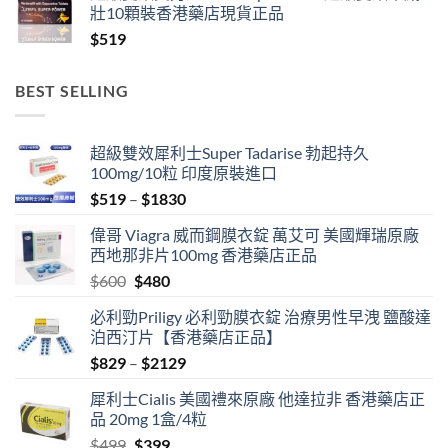
壯10顆裝香港藥店現貨正品
$
519
BEST SELLING
超級雙效犀利士Super Tadarise 勃起持久
100mg/10粒 印度原裝進口
Price
$
519
–
$
1830
range:
偉哥 Viagra 威而鋼膜衣錠 萬艾可 美國輝瑞原廠
$519
西地那非片100mg 香港藥店正品
through
Original
Current
$
600
$
480
$1830
price
price
必利勁Priligy 必利勁膜衣錠 治療男性早洩 鹽酸達
was:
is:
泊西汀片【香港藥店正品】
$600.
$480.
Price
$
829
–
$
2129
range:
犀利士Cialis 美國禮來原廠 他達拉非 香港藥店正
$829
品 20mg 1盒/4粒
through
Original
Current
$
499
$
399
$2129