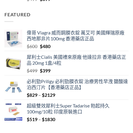
price
price
was:
is:
FEATURED
$499.
$399.
偉哥 Viagra 威而鋼膜衣錠 萬艾可 美國輝瑞原廠
西地那非片100mg 香港藥店正品
Original
Current
$
600
$
480
price
price
犀利士Cialis 美國禮來原廠 他達拉非 香港藥店正
was:
is:
品 20mg 1盒/4粒
$600.
$480.
Original
Current
$
499
$
399
price
price
必利勁Priligy 必利勁膜衣錠 治療男性早洩 鹽酸達
was:
is:
泊西汀片【香港藥店正品】
$499.
$399.
Price
$
829
–
$
2129
range:
超級雙效犀利士Super Tadarise 勃起持久
$829
100mg/10粒 印度原裝進口
through
Price
$
519
–
$
1830
$2129
range:
$519