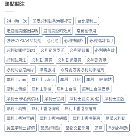
的
士、
熱點關注
自
較：
用
正
必
慰
邊
與
確
利
硬、
款
增
用
勁
唯
先
24小時一次
印度必利勁香港哪裡買
台北犀利士
效
法〉
係
獨
適
全
中
「治
同
合
吃威而鋼能壯陽嗎
威而鋼延時效果
常見副作用
指
標」
老
「長
南，
定
婆
強效CYP3A4抑制劑
必利勁
必利勁價格
必利勁副作用
期
香
「治
唔
管
港
本」？
必利勁哪裡買ptt
必利勁屈臣氏
必利勁效果
必利勁有效
硬
理」？〉
男
長
——
中
性
食
必利勁用法
必利勁 購買
必利勁邊度買
必利勁香港
呢
必
有
類
讀〉
必利勁香港藥房
按需服用
沒有處方箋必利勁哪裡買
咩
ED
中
後
唔
犀利士5mg
犀利士 50mg
犀利士 介紹
犀利士 假 網站
果
係
要
「壞
犀利士價錢
犀利士劑量
犀利士台灣
犀利士台灣官網
知！〉
咗」，
中
係
犀利士 學名藥價格
犀利士官網
犀利士官網 真 假
犀利士正版
心
因
犀利士網購
犀利士香港價錢
犀利士香港哪裡買
型〉
中
犀利士香港官網
犀利士香港網購
犀利士香港藥房
網購必利勁
美國犀利士 評價
藥房必利勁
藥物交互作用
頭痛
香港必利勁