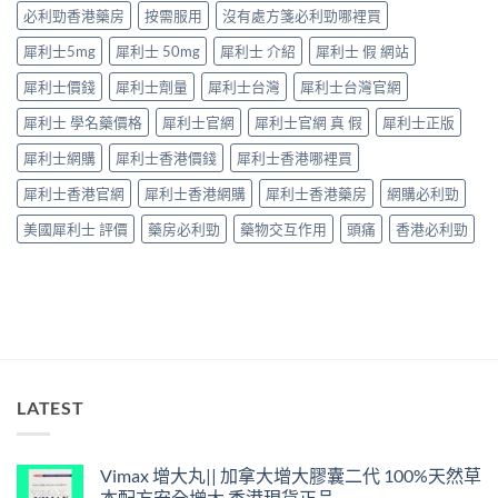
讀〉
必利勁香港藥房
按需服用
沒有處方箋必利勁哪裡買
咩
ED
中
後
唔
犀利士5mg
犀利士 50mg
犀利士 介紹
犀利士 假 網站
果
係
要
「壞
犀利士價錢
犀利士劑量
犀利士台灣
犀利士台灣官網
知！〉
咗」，
中
係
犀利士 學名藥價格
犀利士官網
犀利士官網 真 假
犀利士正版
心
因
犀利士網購
犀利士香港價錢
犀利士香港哪裡買
型〉
中
犀利士香港官網
犀利士香港網購
犀利士香港藥房
網購必利勁
美國犀利士 評價
藥房必利勁
藥物交互作用
頭痛
香港必利勁
LATEST
Vimax 增大丸|| 加拿大增大膠囊二代 100%天然草
本配方安全增大 香港現貨正品