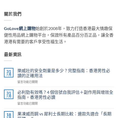
關於我們
GoLove網上購物
始創於2008年，致力打造香港最大情趣保
健性用品網上購物平台，保證所有產品百分百正品，讓全香
港港有需要的客戶享受性福生活。
最新資訊
樂威壯的安全劑量是多少？完整指南：香港男性必
31
7 月
讀的正確用法
在
留言功能已關閉
〈樂
威
必利勁有效嗎？4 個信號自我評估＋副作用與增效全
31
壯
7 月
指南，香港男性必讀
的
在
留言功能已關閉
安
〈必
全
利
劑
果凍威而鋼 vs 犀利士長期比較：邊款先適合「長期
18
勁
量
7 月