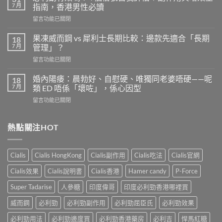
壯
7 月
指南，香港男性必讀
的
在
留言功能已關閉
安
〈必
全
利
劑
果凍威而鋼 vs 犀利士長期比較：邊款先適合「長期
18
勁
量
7 月
管理」？
有
是
在
留言功能已關閉
效
多
〈果
嗎？
少？
凍
4
婚內陽痿：晨勃好、自慰硬、唯獨同老婆唔硬——呢
18
完
威
個
7 月
類 ED 唔係「壞咗」，係心因型
整
而
信
指
在
留言功能已關閉
鋼
號
南：
〈婚
vs
自
香
內
犀
我
港
陽
熱點關注HOT
利
評
男
痿：
士
估
性
晨
長
＋
必
勃
期
副
Cialis
Cialis HongKong
Cialis副作用
Cialis吃法
Cialis官網
讀
好、
比
作
的
自
較：
用
Cialis效果
Cialis說明書
Cialis香港
Hamer candy
P-Force
正
慰
邊
與
確
硬、
款
Super Tadarise
人參糖
印度偉哥
印度必利勁香港哪裡買
增
用
唯
先
效
法〉
獨
威而鋼
必利勁
必利勁副作用
必利勁屈臣氏
必利勁效果
適
全
中
同
合
指
老
必利勁用法
必利勁邊度買
必利勁香港藥房
必利吉
悍馬紅糖
「長
南，