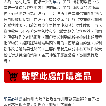
因為，必利勁是目前唯一針對
早洩
（PE）研發的藥物，也
是唯一獲得台灣衛生署批准的早洩（PE）適應症的治療藥
物。必利勁成份為達泊西汀，達泊西汀是壹種選擇性5-羥色
胺再吸收抑制劑，達泊西汀這類藥廣泛用於治療抑鬱和相關
的感情障礙，用於治療成年男性早洩和勃起功能障礙。而大
腦性欲中心存在著5-羥色胺和多巴胺之類的化學物質，他們
能傳導強烈的射精衝動，而印度必利勁能幹擾抑制上述兩種
化學物質，達到延時射精時間的目的。簡單直白的說，必利
勁能改善延時男性時間，主要作用就是成分中有可以抑制大
腦性衝動神經的藥物，讓其神經不那麼活躍，從而進行延
時。
印度必利勁
副作用大嗎？出現副作用應該怎麼辦？看了標
題是不是很震驚，別擔心，繼續往下面看：