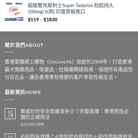
range:
超級雙效犀利士Super Tadarise 勃起持久
$359
100mg/10粒 印度原裝進口
through
Price
$
519
–
$
1830
$2229
range:
$519
through
關於我們ABOUT
$1830
香港愛購網上購物（GoLove.hk）始創於2008年，打造香港
最大情趣用品、保健品、壯陽藥網絡商城，保證所有產品百
分百正品，讓全香港港有需要的客戶享受性福生活。
最新資訊NEWS
樂威壯的安全劑量是多少？完整指南：香港男性必
31
7 月
讀的正確用法
在
留言功能已關閉
〈樂
威
必利勁有效嗎？4 個信號自我評估＋副作用與增效全
31