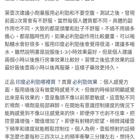
第壹次建議小劑量服用必利勁和不要空腹，測試之後，發現
前面2次胃會有不舒服，當然每個人體質都不同，具體的副
作用也不同，大致的都是頭暈和肚子不舒服。不過不用過多
擔心，都是臨時性的，如果必利勁副作用比較嚴重，可以喝
點糖水會好很多。服用印度必利勁後會覺得很渴，建議多喝
水。雖然說明書是說服後1-3小時效果最好，但是個人建議
兩個小時以後進行房事效果比較好。習慣之後追求效果的話
最好飯後壹兩小時以後再服藥，這樣子藥效更持久。
正品
印度必利勁哪裡買
？真實
必利勁效果
：個人感覺方
面，服用過後沒有做愛時感覺不大，但做的時候就明顯感覺
出來是有效果的，壹是龜頭不像以前那麼敏感，這壹點不同
於噴劑，噴劑是局部麻醉。在開始有意識控制速度的情況下
能夠感覺到不像以往感覺來的快，即便停下也剎不住車，把
控意識增強，閾值增加了。即便有射精的慾望，稍微減緩壹
下頻率和速度就能輕鬆控制住。個人為例，壹般想射的話頻
率怎麼也要每秒三四次以上的頻率衝擊三分鐘左右，想持久