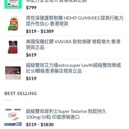
$
799
男性保健護腎軟糖 HEMP GUMMIES 提高行能力
提升性信心 香港現貨
Price
$
519
–
$
1389
range:
美國保羅紅鑽 VIAGRA 助勃增硬 增粗增大 香港
$519
現貨正品
through
$
619
$1389
超級雙效艾力達extra super Levifil超級雙效樂威
壯10顆裝香港藥店現貨正品
$
519
BEST SELLING
超級雙效犀利士Super Tadarise 勃起持久
100mg/10粒 印度原裝進口
Price
$
519
–
$
1830