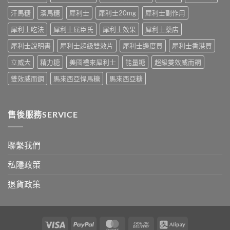
婆
期
香
汗馬糖
漢馬糖
犀利士
犀利士20mg
犀利士副作用
唔
管
港
硬
理」？〉
男
犀利士吃法
犀利士屈臣氏
犀利士效果
犀利士藥店
——
中
性
呢
必
犀利士說明書
犀利士超級雙效片
犀利士邊度買
犀利士香港買
類
讀〉
ED
中
立威大
精力糖
美國禮來犀利士
能量糖
超級雙效威而鋼
唔
係
雙效威而鋼
馬來西亞悍馬糖
馬來西亞糖
「壞
咗」，
係
心
售後服務SERVICE
因
型〉
中
聯繫我們
私隱政策
退貨政策
Visa
PayPal
MasterCard
Cash
Alipay