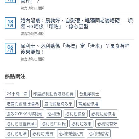
管理」？
有
是
在
留言功能已關閉
效
多
〈果
嗎？
少？
凍
4
婚內陽痿：晨勃好、自慰硬、唯獨同老婆唔硬——呢
18
完
威
個
7 月
類 ED 唔係「壞咗」，係心因型
整
而
信
指
在
留言功能已關閉
鋼
號
南：
〈婚
vs
自
香
內
犀
犀利士、必利勁係「治標」定「治本」？長食有咩
06
我
港
陽
利
6 月
後果要知！
評
男
痿：
士
估
性
在
留言功能已關閉
晨
長
＋
必
〈犀
勃
期
副
讀
利
好、
比
作
的
士、
熱點關注
自
較：
用
正
必
慰
邊
與
確
利
硬、
款
增
用
勁
唯
先
24小時一次
印度必利勁香港哪裡買
台北犀利士
效
法〉
係
獨
適
全
中
「治
同
合
吃威而鋼能壯陽嗎
威而鋼延時效果
常見副作用
指
標」
老
「長
南，
定
婆
強效CYP3A4抑制劑
必利勁
必利勁價格
必利勁副作用
期
香
「治
唔
管
港
本」？
必利勁哪裡買ptt
必利勁屈臣氏
必利勁效果
必利勁有效
硬
理」？〉
男
長
——
中
性
食
必利勁用法
必利勁 購買
必利勁邊度買
必利勁香港
呢
必
有
類