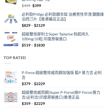
$600.
$480.
Original
Current
$
499
$
399
price
price
必利勁Priligy 必利勁膜衣錠 治療男性早洩 鹽酸達
was:
is:
泊西汀片【香港藥店正品】
$499.
$399.
Price
$
829
–
$
2129
range:
超級雙效犀利士Super Tadarise 勃起持久
$829
100mg/10粒 印度原裝進口
through
Price
$
519
–
$
1830
$2129
range:
$519
TOP RATED
through
$1830
P-Force 超級雙效威而鋼加強版 藍P 普力吉 必利
吉
Price
$
379
–
$
2229
range:
超級雙效威而鋼|Super P-Force|綠P-Force|普力
$379
吉|必利吉|印度原裝進口|香港正品
through
Price
$
359
–
$
2229
$2229