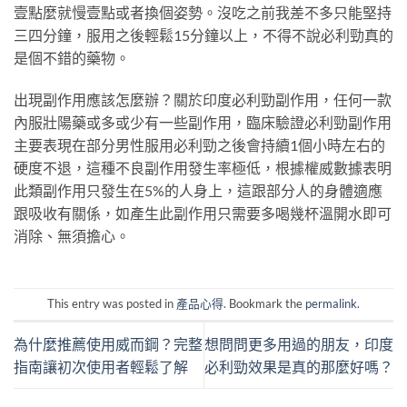
壹點麼就慢壹點或者換個姿勢。沒吃之前我差不多只能堅持
三四分鐘，服用之後輕鬆15分鐘以上，不得不說必利勁真的
是個不錯的藥物。
出現副作用應該怎麼辦？關於印度必利勁副作用，任何一款
內服壯陽藥或多或少有一些副作用，臨床驗證必利勁副作用
主要表現在部分男性服用必利勁之後會持續1個小時左右的
硬度不退，這種不良副作用發生率極低，根據權威數據表明
此類副作用只發生在5%的人身上，這跟部分人的身體適應
跟吸收有關係，如產生此副作用只需要多喝幾杯溫開水即可
消除、無須擔心。
This entry was posted in
產品心得
. Bookmark the
permalink
.
為什麼推薦使用威而鋼？完整
想問問更多用過的朋友，印度
指南讓初次使用者輕鬆了解
必利勁效果是真的那麼好嗎？