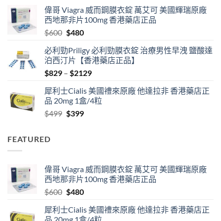
range:
偉哥 Viagra 威而鋼膜衣錠 萬艾可 美國輝瑞原廠
$519
西地那非片100mg 香港藥店正品
through
Original
Current
$
600
$
480
$1830
price
price
必利勁Priligy 必利勁膜衣錠 治療男性早洩 鹽酸達
was:
is:
泊西汀片【香港藥店正品】
$600.
$480.
Price
$
829
–
$
2129
range:
犀利士Cialis 美國禮來原廠 他達拉非 香港藥店正
$829
品 20mg 1盒/4粒
through
Original
Current
$
499
$
399
$2129
price
price
was:
is:
FEATURED
$499.
$399.
偉哥 Viagra 威而鋼膜衣錠 萬艾可 美國輝瑞原廠
西地那非片100mg 香港藥店正品
Original
Current
$
600
$
480
price
price
犀利士Cialis 美國禮來原廠 他達拉非 香港藥店正
was:
is:
品 20mg 1盒/4粒