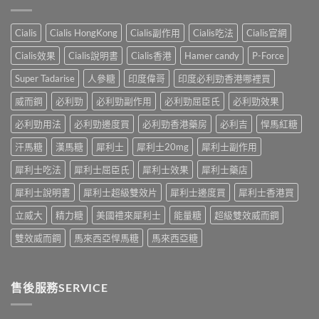
痿：
士
估
性
晨
長
＋
必
勃
期
副
Cialis
Cialis HongKong
Cialis副作用
Cialis吃法
Cialis官網
讀
好、
比
作
的
自
較：
用
Cialis效果
Cialis說明書
Cialis香港
Hamer candy
P-Force
正
慰
邊
與
確
硬、
款
Super Tadarise
人參糖
印度偉哥
印度必利勁香港哪裡買
增
用
唯
先
效
法〉
獨
威而鋼
必利勁
必利勁副作用
必利勁屈臣氏
必利勁效果
適
全
中
同
合
指
老
必利勁用法
必利勁邊度買
必利勁香港藥房
必利吉
悍馬紅糖
「長
南，
婆
期
香
汗馬糖
漢馬糖
犀利士
犀利士20mg
犀利士副作用
唔
管
港
硬
理」？〉
男
犀利士吃法
犀利士屈臣氏
犀利士效果
犀利士藥店
——
中
性
呢
必
犀利士說明書
犀利士超級雙效片
犀利士邊度買
犀利士香港買
類
讀〉
ED
中
立威大
精力糖
美國禮來犀利士
能量糖
超級雙效威而鋼
唔
係
雙效威而鋼
馬來西亞悍馬糖
馬來西亞糖
「壞
咗」，
係
心
售後服務SERVICE
因
型〉
中