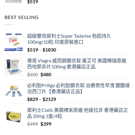
$
519
BEST SELLING
超級雙效犀利士Super Tadarise 勃起持久
100mg/10粒 印度原裝進口
Price
$
519
–
$
1830
range:
偉哥 Viagra 威而鋼膜衣錠 萬艾可 美國輝瑞原廠
$519
西地那非片100mg 香港藥店正品
through
Original
Current
$
600
$
480
$1830
price
price
必利勁Priligy 必利勁膜衣錠 治療男性早洩 鹽酸達
was:
is:
泊西汀片【香港藥店正品】
$600.
$480.
Price
$
829
–
$
2129
range:
犀利士Cialis 美國禮來原廠 他達拉非 香港藥店正
$829
品 20mg 1盒/4粒
through
Original
Current
$
499
$
399
$2129
price
price