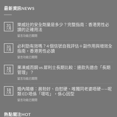
最新資訊NEWS
樂威壯的安全劑量是多少？完整指南：香港男性必
31
7 月
讀的正確用法
在
留言功能已關閉
〈樂
威
必利勁有效嗎？4 個信號自我評估＋副作用與增效全
31
壯
7 月
指南，香港男性必讀
的
在
留言功能已關閉
安
〈必
全
利
劑
果凍威而鋼 vs 犀利士長期比較：邊款先適合「長期
18
勁
量
7 月
管理」？
有
是
在
留言功能已關閉
效
多
〈果
嗎？
少？
凍
4
婚內陽痿：晨勃好、自慰硬、唯獨同老婆唔硬——呢
18
完
威
個
7 月
類 ED 唔係「壞咗」，係心因型
整
而
信
指
在
留言功能已關閉
鋼
號
南：
〈婚
vs
自
香
內
犀
我
港
陽
熱點關注HOT
利
評
男