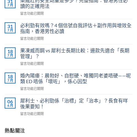
樂威壯的安全劑量是多少？完整指南：香港男性必
31
7 月
讀的正確用法
在
留言功能已關閉
〈樂
威
必利勁有效嗎？4 個信號自我評估＋副作用與增效全
31
壯
7 月
指南，香港男性必讀
的
在
留言功能已關閉
安
〈必
全
利
劑
果凍威而鋼 vs 犀利士長期比較：邊款先適合「長期
18
勁
量
7 月
管理」？
有
是
在
留言功能已關閉
效
多
〈果
嗎？
少？
凍
4
婚內陽痿：晨勃好、自慰硬、唯獨同老婆唔硬——呢
18
完
威
個
7 月
類 ED 唔係「壞咗」，係心因型
整
而
信
指
在
留言功能已關閉
鋼
號
南：
〈婚
vs
自
香
內
犀
犀利士、必利勁係「治標」定「治本」？長食有咩
06
我
港
陽
利
6 月
後果要知！
評
男
痿：
士
估
性
在
留言功能已關閉
晨
長
＋
必
〈犀
勃
期
副
讀
利
好、
比
作
的
士、
熱點關注
自
較：
用
正
必
慰
邊
與