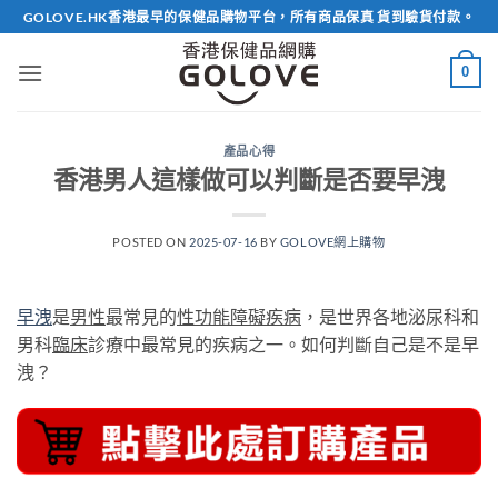
Skip
GOLOVE.HK香港最早的保健品購物平台，所有商品保真 貨到驗貨付款。
to
content
0
產品心得
香港男人這樣做可以判斷是否要早洩
POSTED ON
2025-07-16
BY
GOLOVE網上購物
早洩
是
男性
最常見的
性功能障礙
疾病
，是世界各地泌尿科和
男科
臨床
診療中最常見的疾病之一。如何判斷自己是不是早
洩？