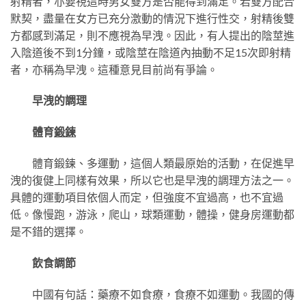
射精者，亦要視這時男女雙方是否能得到滿足。若雙方配合
默契，盡量在女方已充分激動的情況下進行性交，射精後雙
方都感到滿足，則不應視為早洩。因此，有人提出的陰莖進
入陰道後不到1分鐘，或陰莖在陰道內抽動不足15次即射精
者，亦稱為早洩。這種意見目前尚有爭論。
早洩的調理
體育
鍛鍊
體育鍛鍊、多運動，這個人類最原始的活動，在促進早
洩的復健上同樣有效果，所以它也是早洩的調理方法之一。
具體的運動項目依個人而定，但強度不宜過高，也不宜過
低。像慢跑，游泳，爬山，球類運動，體操，健身房運動都
是不錯的選擇。
飲食調節
中國有句話：藥療不如食療，食療不如運動。我國的傳