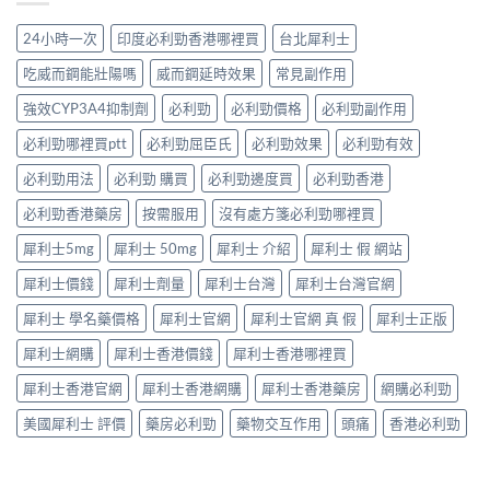
確
利
硬、
款
增
用
勁
唯
先
24小時一次
印度必利勁香港哪裡買
台北犀利士
效
法〉
係
獨
適
全
中
「治
同
合
吃威而鋼能壯陽嗎
威而鋼延時效果
常見副作用
指
標」
老
「長
南，
定
婆
強效CYP3A4抑制劑
必利勁
必利勁價格
必利勁副作用
期
香
「治
唔
管
港
本」？
必利勁哪裡買ptt
必利勁屈臣氏
必利勁效果
必利勁有效
硬
理」？〉
男
長
——
中
性
食
必利勁用法
必利勁 購買
必利勁邊度買
必利勁香港
呢
必
有
類
讀〉
必利勁香港藥房
按需服用
沒有處方箋必利勁哪裡買
咩
ED
中
後
唔
犀利士5mg
犀利士 50mg
犀利士 介紹
犀利士 假 網站
果
係
要
「壞
犀利士價錢
犀利士劑量
犀利士台灣
犀利士台灣官網
知！〉
咗」，
中
係
犀利士 學名藥價格
犀利士官網
犀利士官網 真 假
犀利士正版
心
因
犀利士網購
犀利士香港價錢
犀利士香港哪裡買
型〉
中
犀利士香港官網
犀利士香港網購
犀利士香港藥房
網購必利勁
美國犀利士 評價
藥房必利勁
藥物交互作用
頭痛
香港必利勁