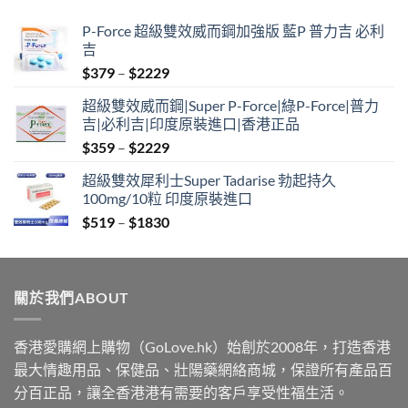
$1830
P-Force 超級雙效威而鋼加強版 藍P 普力吉 必利
吉
Price
$
379
–
$
2229
range:
超級雙效威而鋼|Super P-Force|綠P-Force|普力
$379
吉|必利吉|印度原裝進口|香港正品
through
Price
$
359
–
$
2229
$2229
range:
超級雙效犀利士Super Tadarise 勃起持久
$359
100mg/10粒 印度原裝進口
through
Price
$
519
–
$
1830
$2229
range:
$519
through
關於我們ABOUT
$1830
香港愛購網上購物（GoLove.hk）始創於2008年，打造香港
最大情趣用品、保健品、壯陽藥網絡商城，保證所有產品百
分百正品，讓全香港港有需要的客戶享受性福生活。