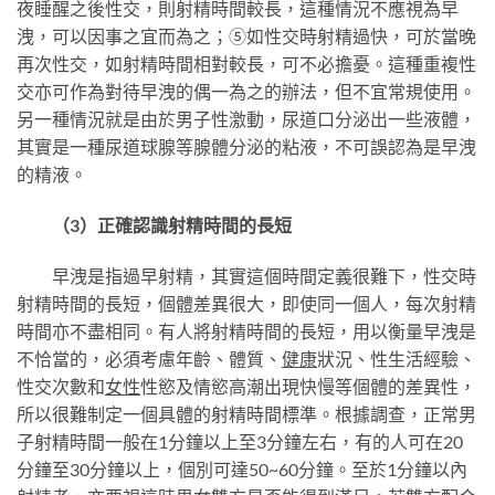
夜睡醒之後性交，則射精時間較長，這種情況不應視為早
洩，可以因事之宜而為之；⑤如性交時射精過快，可於當晚
再次性交，如射精時間相對較長，可不必擔憂。這種重複性
交亦可作為對待早洩的偶一為之的辦法，但不宜常規使用。
另一種情況就是由於男子性激動，尿道口分泌出一些液體，
其實是一種尿道球腺等腺體分泌的粘液，不可誤認為是早洩
的精液。
（3）正確認識射精時間的長短
早洩是指過早射精，其實這個時間定義很難下，性交時
射精時間的長短，個體差異很大，即使同一個人，每次射精
時間亦不盡相同。有人將射精時間的長短，用以衡量早洩是
不恰當的，必須考慮年齡、體質、
健康
狀況、性生活經驗、
性交次數和
女性
性慾及情慾高潮出現快慢等個體的差異性，
所以很難制定一個具體的射精時間標準。根據調查，正常男
子射精時間一般在1分鐘以上至3分鐘左右，有的人可在20
分鐘至30分鐘以上，個別可達50~60分鐘。至於1分鐘以內