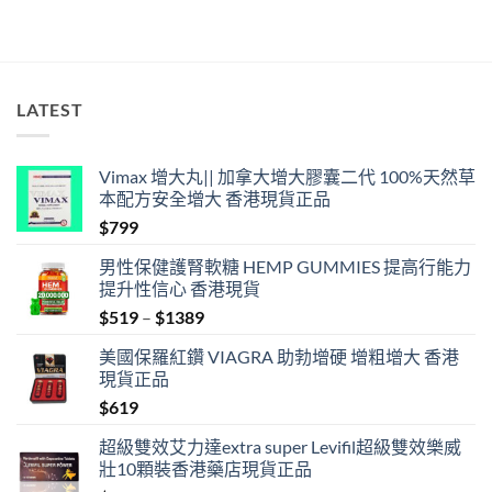
LATEST
Vimax 增大丸|| 加拿大增大膠囊二代 100%天然草
本配方安全增大 香港現貨正品
$
799
男性保健護腎軟糖 HEMP GUMMIES 提高行能力
提升性信心 香港現貨
Price
$
519
–
$
1389
range:
美國保羅紅鑽 VIAGRA 助勃增硬 增粗增大 香港
$519
現貨正品
through
$
619
$1389
超級雙效艾力達extra super Levifil超級雙效樂威
壯10顆裝香港藥店現貨正品