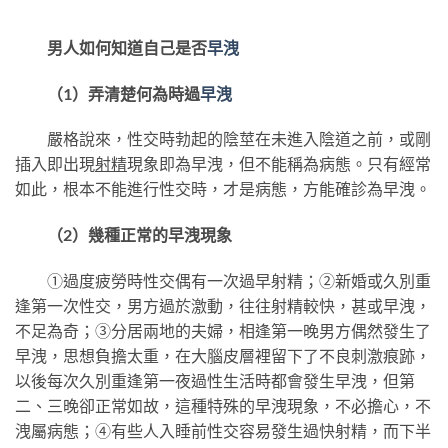
男人如何知道自己是否
早洩
（1）弄清楚何為時過
早洩
嚴格說來，性交時勃起的陰莖在未進入陰道之前，或剛
插入即出現
射精
現象即為早洩，但不能稱為病態。只有經常
如此，根本不能進行性交時，才是病態，方能確診為早洩。
（2）幾種正常的早洩現象
①過度疲勞時性交偶有一次過早射精；②新婚或久別重
逢第一次性交，男方過於激動，往往射精較快，甚或早洩，
不足為奇；③分居兩地的夫婦，相逢第一晚男方偶然發生了
早洩，思想負擔太重，在大腦皮層裡留下了不良刺激痕跡，
以後每次久別重逢第一夜過性生活時都會發生早洩，但第
二、三晚卻正常如故，這種特殊的早洩現象，不必擔心，不
洩屬病態；④有些人入睡前性交容易發生過快射精，而下半