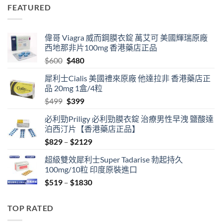
was:
is:
FEATURED
$499.
$399.
偉哥 Viagra 威而鋼膜衣錠 萬艾可 美國輝瑞原廠
西地那非片100mg 香港藥店正品
Original
Current
$
600
$
480
price
price
犀利士Cialis 美國禮來原廠 他達拉非 香港藥店正
was:
is:
品 20mg 1盒/4粒
$600.
$480.
Original
Current
$
499
$
399
price
price
必利勁Priligy 必利勁膜衣錠 治療男性早洩 鹽酸達
was:
is:
泊西汀片【香港藥店正品】
$499.
$399.
Price
$
829
–
$
2129
range:
超級雙效犀利士Super Tadarise 勃起持久
$829
100mg/10粒 印度原裝進口
through
Price
$
519
–
$
1830
$2129
range:
$519
TOP RATED
through