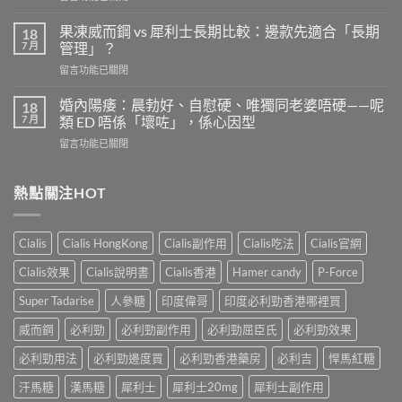
〈必
全
利
劑
果凍威而鋼 vs 犀利士長期比較：邊款先適合「長期
18
勁
量
7 月
管理」？
有
是
在
留言功能已關閉
效
多
〈果
嗎？
少？
凍
4
婚內陽痿：晨勃好、自慰硬、唯獨同老婆唔硬——呢
18
完
威
個
7 月
類 ED 唔係「壞咗」，係心因型
整
而
信
指
在
留言功能已關閉
鋼
號
南：
〈婚
vs
自
香
內
犀
我
港
陽
熱點關注HOT
利
評
男
痿：
士
估
性
晨
長
＋
必
勃
期
副
Cialis
Cialis HongKong
Cialis副作用
Cialis吃法
Cialis官網
讀
好、
比
作
的
自
較：
用
Cialis效果
Cialis說明書
Cialis香港
Hamer candy
P-Force
正
慰
邊
與
確
硬、
款
Super Tadarise
人參糖
印度偉哥
印度必利勁香港哪裡買
增
用
唯
先
效
法〉
獨
威而鋼
必利勁
必利勁副作用
必利勁屈臣氏
必利勁效果
適
全
中
同
合
指
老
必利勁用法
必利勁邊度買
必利勁香港藥房
必利吉
悍馬紅糖
「長
南，
婆
期
香
汗馬糖
漢馬糖
犀利士
犀利士20mg
犀利士副作用
唔
管
港
硬