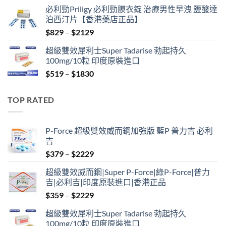
price
price
必利勁Priligy 必利勁膜衣錠 治療男性早洩 鹽酸達
was:
is:
泊西汀片【香港藥店正品】
$499.
$399.
Price
$
829
–
$
2129
range:
超級雙效犀利士Super Tadarise 勃起持久
$829
100mg/10粒 印度原裝進口
through
Price
$
519
–
$
1830
$2129
range:
$519
TOP RATED
through
$1830
P-Force 超級雙效威而鋼加強版 藍P 普力吉 必利
吉
Price
$
379
–
$
2229
range:
超級雙效威而鋼|Super P-Force|綠P-Force|普力
$379
吉|必利吉|印度原裝進口|香港正品
through
Price
$
359
–
$
2229
$2229
range:
超級雙效犀利士Super Tadarise 勃起持久
$359
100mg/10粒 印度原裝進口