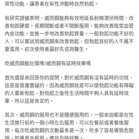
常性功能，讓患者在有性沖動時自然勃起。
有研究證據表明，威而鋼能夠有效地延長射精潛伏時間、改
善勃起硬度，長期間斷或者不間斷服用，能夠改善陰莖血管
內皮功能，並進一步地改善勃起質量。一般勃起功能不好的
人，可以嘗試用威而鋼來改善勃起，但勃起良好的人千萬不
要濫用。初次使用者最好先咨詢醫生。
吃威而鋼能壯陽嗎?威而鋼有延時效果嗎
首先還是來回答你的提問，對於威而鋼有沒有延時的功效，
這是是毋庸置疑的，因為威而鋼就是可以使勃起功能有障礙
的人重新勃起，對勃起之後性生活時間不夠人具有延時效
果，所以這是肯定的。
其次，威而鋼的服用也不是隨便服用的，一般來說都是在性
生活進行前的一個小時左右服用，可以在餐前或者餐後服
用，每次吃威而鋼的次數最多是一次，吃多了容易導致危險
哦，如果意外服用，應該及時就醫。