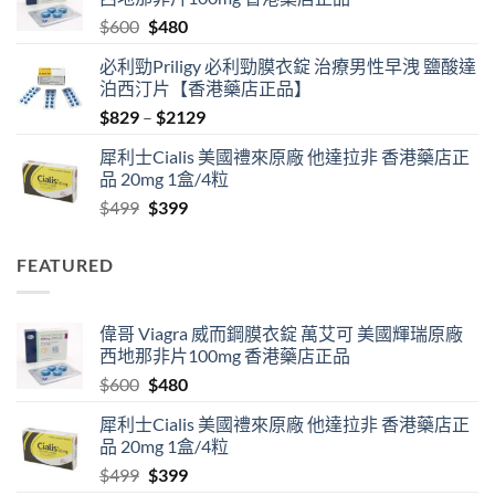
through
Original
Current
$
600
$
480
$1830
price
price
必利勁Priligy 必利勁膜衣錠 治療男性早洩 鹽酸達
was:
is:
泊西汀片【香港藥店正品】
$600.
$480.
Price
$
829
–
$
2129
range:
犀利士Cialis 美國禮來原廠 他達拉非 香港藥店正
$829
品 20mg 1盒/4粒
through
Original
Current
$
499
$
399
$2129
price
price
was:
is:
FEATURED
$499.
$399.
偉哥 Viagra 威而鋼膜衣錠 萬艾可 美國輝瑞原廠
西地那非片100mg 香港藥店正品
Original
Current
$
600
$
480
price
price
犀利士Cialis 美國禮來原廠 他達拉非 香港藥店正
was:
is:
品 20mg 1盒/4粒
$600.
$480.
Original
Current
$
499
$
399