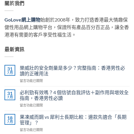
關於我們
GoLove網上購物
始創於2008年，致力打造香港最大情趣保
健性用品網上購物平台，保證所有產品百分百正品，讓全香
港港有需要的客戶享受性福生活。
最新資訊
樂威壯的安全劑量是多少？完整指南：香港男性必
31
7 月
讀的正確用法
在
留言功能已關閉
〈樂
威
必利勁有效嗎？4 個信號自我評估＋副作用與增效全
31
壯
7 月
指南，香港男性必讀
的
在
留言功能已關閉
安
〈必
全
利
劑
果凍威而鋼 vs 犀利士長期比較：邊款先適合「長期
18
勁
量
7 月
管理」？
有
是
在
留言功能已關閉
效
多