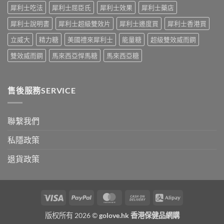
理」？〉
男
犀利士吃法
犀利士屈臣氏
犀利士效果
犀利士藥店
——
中
性
呢
必
犀利士說明書
犀利士超級雙效片
犀利士邊度買
犀利士香港買
類
讀〉
ED
中
立威大
精力糖
美國禮來犀利士
能量糖
超級雙效威而鋼
唔
係
雙效威而鋼
馬來西亞悍馬糖
馬來西亞糖
「壞
咗」，
係
心
售後服務SERVICE
因
型〉
中
聯繫我們
私隱政策
退貨政策
Visa
PayPal
MasterCard
Cash
Alipay
On
版权所有 2026 ©
golove.hk 香港保健品網購
Delivery