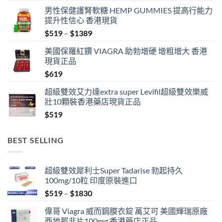
男性保健護腎軟糖 HEMP GUMMIES 提高行能力
提升性信心 香港現貨
Price
$
519
–
$
1389
range:
美國保羅紅鑽 VIAGRA 助勃增硬 增粗增大 香港
$519
現貨正品
through
$
619
$1389
超級雙效艾力達extra super Levifil超級雙效樂威
壯10顆裝香港藥店現貨正品
$
519
BEST SELLING
超級雙效犀利士Super Tadarise 勃起持久
100mg/10粒 印度原裝進口
Price
$
519
–
$
1830
range:
偉哥 Viagra 威而鋼膜衣錠 萬艾可 美國輝瑞原廠
$519
西地那非片100mg 香港藥店正品