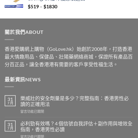
through
Price
$
519
–
$
1830
$2229
range:
$519
through
關於我們ABOUT
$1830
香港愛購網上購物（GoLove.hk）始創於2008年，打造香港
最大情趣用品、保健品、壯陽藥網絡商城，保證所有產品百
分百正品，讓全香港港有需要的客戶享受性福生活。
最新資訊NEWS
樂威壯的安全劑量是多少？完整指南：香港男性必
31
7 月
讀的正確用法
在
留言功能已關閉
〈樂
威
必利勁有效嗎？4 個信號自我評估＋副作用與增效全
31
壯
7 月
指南，香港男性必讀
的
在
留言功能已關閉
安