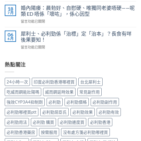
〈果
嗎？
少？
凍
4
婚內陽痿：晨勃好、自慰硬、唯獨同老婆唔硬——呢
18
完
威
個
7 月
類 ED 唔係「壞咗」，係心因型
整
而
信
指
在
留言功能已關閉
鋼
號
南：
〈婚
vs
自
香
內
犀
犀利士、必利勁係「治標」定「治本」？長食有咩
06
我
港
陽
利
6 月
後果要知！
評
男
痿：
士
估
性
在
留言功能已關閉
晨
長
＋
必
〈犀
勃
期
副
讀
利
好、
比
作
的
士、
熱點關注
自
較：
用
正
必
慰
邊
與
確
利
硬、
款
增
用
勁
唯
先
24小時一次
印度必利勁香港哪裡買
台北犀利士
效
法〉
係
獨
適
全
中
「治
同
合
吃威而鋼能壯陽嗎
威而鋼延時效果
常見副作用
指
標」
老
「長
南，
定
婆
強效CYP3A4抑制劑
必利勁
必利勁價格
必利勁副作用
期
香
「治
唔
管
港
本」？
必利勁哪裡買ptt
必利勁屈臣氏
必利勁效果
必利勁有效
硬
理」？〉
男
長
——
中
性
食
必利勁用法
必利勁 購買
必利勁邊度買
必利勁香港
呢
必
有
類
讀〉
必利勁香港藥房
按需服用
沒有處方箋必利勁哪裡買
咩
ED
中
後
唔