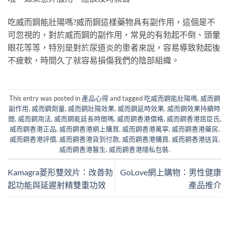
吃威而鋼能壯陽嗎?威而鋼這樣藥物具有副作用，這個是不
可忽視的，對於威而鋼的副作用，常見的有勃起不倒、頭暈
眼花等等，特別是對於尿道炎的患者來說，容易導致勃起後
不疲軟，時間久了就容易損傷我們的陰部組織。
This entry was posted in
產品心得
and tagged
吃威而鋼能壯陽嗎
,
威而鋼
副作用
,
威而鋼劑量
,
威而鋼壯陽效果
,
威而鋼延時效果
,
威而鋼效果持續時
間
,
威而鋼用法
,
威而鋼能延長時間嗎
,
威而鋼香港價格
,
威而鋼香港屈臣氏
,
威而鋼香港正品
,
威而鋼香港網上購買
,
威而鋼香港萬寧
,
威而鋼香港藥房
,
威而鋼香港評價
,
威而鋼香港貨到付款
,
威而鋼香港購買
,
威而鋼香港送貨
,
威而鋼香港醫生
,
威而鋼香港隱私包裝
.
Kamagra菱形雙效片：改善勃
GoLove網上購物：男性健康
起功能與延遲射精雙重功效
產品推介