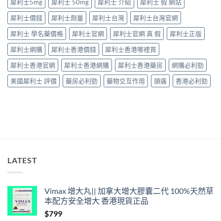
犀利士5mg
犀利士 50mg
犀利士 介紹
犀利士 假 網站
果
係
要
「壞
犀利士價錢
犀利士劑量
犀利士台灣
犀利士台灣官網
知！〉
咗」，
中
係
犀利士 學名藥價格
犀利士官網
犀利士官網 真 假
犀利士正版
心
因
犀利士網購
犀利士香港價錢
犀利士香港哪裡買
型〉
中
犀利士香港官網
犀利士香港網購
犀利士香港藥房
網購必利勁
美國犀利士 評價
藥房必利勁
藥物交互作用
頭痛
香港必利勁
LATEST
Vimax 增大丸|| 加拿大增大膠囊二代 100%天然草
本配方安全增大 香港現貨正品
$
799