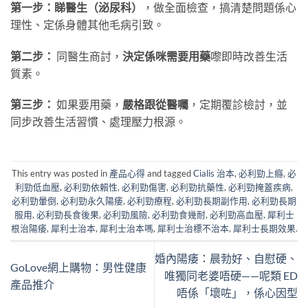
第一步：睇醫生（泌尿科）
，做全面檢查，搞清楚問題係心
理性、定係身體其他毛病引致。
第二步：
​ 同醫生商討，
決定係咪需要用藥
嚟即時改善生活
質素。
第三步：
​ 如果要用藥，
嚴格跟從醫囑
，定期覆診檢討，並
同步改善生活習慣、處理壓力根源。
This entry was posted in
產品心得
and tagged
Cialis 治本
,
必利勁上癮
,
必
利勁低血壓
,
必利勁依賴性
,
必利勁傷害
,
必利勁抗藥性
,
必利勁掩蓋疾病
,
必利勁暈倒
,
必利勁永久陽痿
,
必利勁療程
,
必利勁長期副作用
,
必利勁長期
服用
,
必利勁長食後果
,
必利勁風險
,
必利勁食幾耐
,
必利勁高血壓
,
犀利士
根治陽痿
,
犀利士治本
,
犀利士治本嗎
,
犀利士治標不治本
,
犀利士長期效果
.
婚內陽痿：晨勃好、自慰硬、
GoLove網上購物：男性健康
唯獨同老婆唔硬——呢類 ED
產品推介
唔係「壞咗」，係心因型