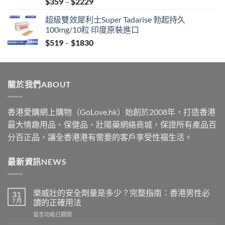
Price
$
359
–
$
2229
$2229
range:
超級雙效犀利士Super Tadarise 勃起持久
$359
100mg/10粒 印度原裝進口
through
Price
$
519
–
$
1830
$2229
range:
$519
through
關於我們ABOUT
$1830
香港愛購網上購物（GoLove.hk）始創於2008年，打造香港
最大情趣用品、保健品、壯陽藥網絡商城，保證所有產品百
分百正品，讓全香港港有需要的客戶享受性福生活。
最新資訊NEWS
樂威壯的安全劑量是多少？完整指南：香港男性必
31
7 月
讀的正確用法
在
留言功能已關閉
〈樂