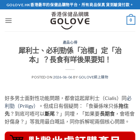
Skip
GOLOVE.HK香港最早的保健品購物平台，所有商品保真 貨到驗貨付款。
to
content
0
產品心得
犀利士、必利勁係「治標」定「治
本」？長食有咩後果要知！
POSTED ON
2026-06-06
BY
GOLOVE網上購物
好多男士面對性功能問題，都會諗起犀利士（Cialis）同
必
利勁（Priligy）
。但成日有個疑問：「食藥係咪只係
拖住
先
？到底可唔可以
斷尾
？」同埋，「如果要
長期食
，會唔會
好傷身？」等我用最白嘅話，同你拆解呢兩個核心問題。