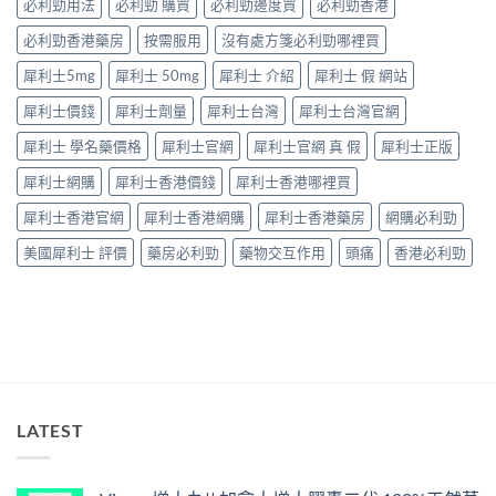
食
必利勁用法
必利勁 購買
必利勁邊度買
必利勁香港
呢
必
有
類
讀〉
必利勁香港藥房
按需服用
沒有處方箋必利勁哪裡買
咩
ED
中
後
唔
犀利士5mg
犀利士 50mg
犀利士 介紹
犀利士 假 網站
果
係
要
「壞
犀利士價錢
犀利士劑量
犀利士台灣
犀利士台灣官網
知！〉
咗」，
中
係
犀利士 學名藥價格
犀利士官網
犀利士官網 真 假
犀利士正版
心
因
犀利士網購
犀利士香港價錢
犀利士香港哪裡買
型〉
中
犀利士香港官網
犀利士香港網購
犀利士香港藥房
網購必利勁
美國犀利士 評價
藥房必利勁
藥物交互作用
頭痛
香港必利勁
LATEST