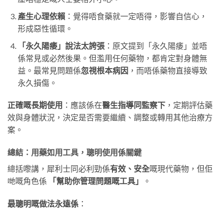
產生心理依賴
：覺得唔食藥就一定唔得，影響自信心，
形成惡性循環。
「永久陽痿」說法太誇張
：原文提到「永久陽痿」並唔
係常見或必然後果。但濫用任何藥物，都肯定對身體無
益。最常見問題係
忽視根本病因
，而唔係藥物直接導致
永久損傷。
正確嘅長期使用
：應該係在
醫生指導同監察下
，定期評估藥
效與身體狀況，決定是否需要繼續、調整或轉用其他治療方
案。
總結：用藥如用工具，聰明使用係關鍵
總括嚟講，犀利士同必利勁係
有效、安全
嘅現代藥物，但佢
哋嘅角色係
「幫助你管理問題嘅工具」
。
最聰明嘅做法永遠係
：