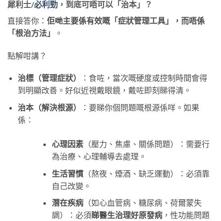
犀利士/
必利勁
，到底可唔可以「治本」？
直接答你：
佢哋主要係有效嘅「症狀管理工具」，而唔係
「根治方法」
。
點解咁講？
治標（管理症狀）
：食咗，當次嘅硬度或控制時間會得
到明顯改善。好似近視戴眼鏡，戴咗即刻睇得清。
治本（解決根源）
：要睇你個問題嘅根源係咩。如果
係：
心理因素
（壓力、焦慮、關係問題）：需要行
為治療、心理輔導去處理。
生活習慣
（熬夜、煙酒、缺乏運動）：必須靠
自己改變。
潛在疾病
（如心血管病、糖尿病、荷爾蒙失
調）：必須
睇醫生治理好原發病
，性功能問題