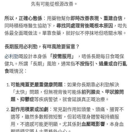
先有可能從根源改善。
所以，正確心態係
：用藥物幫你
即時改善表現、重建自信
，
同時積極喺醫生協助下，
尋找同處理背後嘅根本原因
，咁先
係最全面嘅做法。單靠食藥，就好似不停抹地但唔關水喉。
長期服用必利勁，有咩風險要留意？
必利勁
嘅設計本身係
「按需服用」
​ ，唔係長期每日食嘅保
健丸。所謂「長期」風險，通常指
不按指引、過量或自行亂
食
嘅情況：
可能掩蓋更嚴重健康問題
：如果你長期靠必利勁解決
「太快」問題，但無視背後可能係
前列腺炎、甲狀腺問
題、抑鬱症
等疾病警號，就會延誤真正嘅治療。
副作用積累或加劇
：常見副作用如頭暈、頭痛、腸胃不
適等，雖然多數輕微短暫，但若唔理身體警報持續服
用，不適感可能更明顯。尤其係對
血壓嘅影響
，本身血
壓唔穩定嘅人士要格外小心。