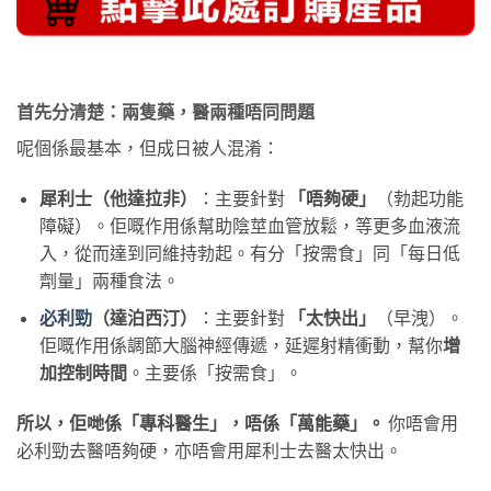
首先分清楚：兩隻藥，醫兩種唔同問題
呢個係最基本，但成日被人混淆：
犀利士（他達拉非）
：主要針對
「唔夠硬」
（勃起功能
障礙）。佢嘅作用係幫助陰莖血管放鬆，等更多血液流
入，從而達到同維持勃起。有分「按需食」同「每日低
劑量」兩種食法。
必利勁
（達泊西汀）
：主要針對
「太快出」
（早洩）。
佢嘅作用係調節大腦神經傳遞，延遲射精衝動，幫你
增
加控制時間
。主要係「按需食」。
所以，佢哋係「專科醫生」，唔係「萬能藥」。
​ 你唔會用
必利勁去醫唔夠硬，亦唔會用犀利士去醫太快出。