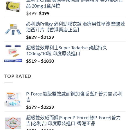
was:
is:
品 20mg 1盒/4粒
$600.
$480.
Original
Current
$
499
$
399
price
price
必利勁Priligy 必利勁膜衣錠 治療男性早洩 鹽酸達
was:
is:
泊西汀片【香港藥店正品】
$499.
$399.
Price
$
829
–
$
2129
range:
超級雙效犀利士Super Tadarise 勃起持久
$829
100mg/10粒 印度原裝進口
through
Price
$
519
–
$
1830
$2129
range:
$519
TOP RATED
through
$1830
P-Force 超級雙效威而鋼加強版 藍P 普力吉 必利
吉
Price
$
379
–
$
2229
range:
超級雙效威而鋼|Super P-Force|綠P-Force|普力
$379
吉|必利吉|印度原裝進口|香港正品
through