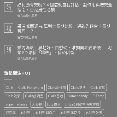
威
必利勁有效嗎？4 個信號自我評估＋副作用與增效全
31
壯
7 月
指南，香港男性必讀
的
在
留言功能已關閉
安
〈必
全
利
劑
果凍威而鋼 vs 犀利士長期比較：邊款先適合「長期
18
勁
量
7 月
管理」？
有
是
在
留言功能已關閉
效
多
〈果
嗎？
少？
凍
4
婚內陽痿：晨勃好、自慰硬、唯獨同老婆唔硬——呢
18
完
威
個
7 月
類 ED 唔係「壞咗」，係心因型
整
而
信
指
在
留言功能已關閉
鋼
號
南：
〈婚
vs
自
香
內
犀
我
港
陽
熱點關注HOT
利
評
男
痿：
士
估
性
晨
長
＋
必
勃
期
副
Cialis
Cialis HongKong
Cialis副作用
Cialis吃法
Cialis官網
讀
好、
比
作
的
自
較：
用
Cialis效果
Cialis說明書
Cialis香港
Hamer candy
P-Force
正
慰
邊
與
確
硬、
款
Super Tadarise
人參糖
印度偉哥
印度必利勁香港哪裡買
增
用
唯
先
效
法〉
獨
威而鋼
必利勁
必利勁副作用
必利勁屈臣氏
必利勁效果
適
全
中
同
合