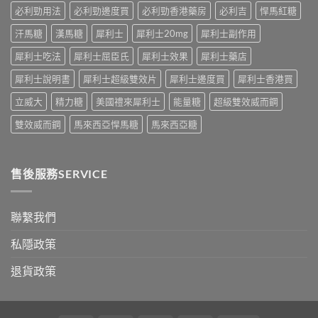
指
老
必利勁用法
必利勁邊度買
必利勁香港藥房
必利吉
悍馬紅糖
「長
南，
婆
期
香
汗馬糖
漢馬糖
犀利士
犀利士20mg
犀利士副作用
唔
管
港
硬
理」？〉
男
犀利士吃法
犀利士屈臣氏
犀利士效果
犀利士藥店
——
中
性
呢
必
犀利士說明書
犀利士超級雙效片
犀利士邊度買
犀利士香港買
類
讀〉
ED
中
立威大
精力糖
美國禮來犀利士
能量糖
超級雙效威而鋼
唔
係
雙效威而鋼
馬來西亞悍馬糖
馬來西亞糖
「壞
咗」，
係
心
售後服務SERVICE
因
型〉
中
聯繫我們
私隱政策
退貨政策