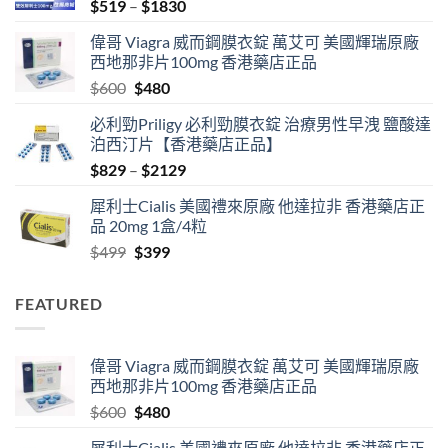
Price
$
519
–
$
1830
range:
偉哥 Viagra 威而鋼膜衣錠 萬艾可 美國輝瑞原廠
$519
西地那非片100mg 香港藥店正品
through
Original
Current
$
600
$
480
$1830
price
price
必利勁Priligy 必利勁膜衣錠 治療男性早洩 鹽酸達
was:
is:
泊西汀片【香港藥店正品】
$600.
$480.
Price
$
829
–
$
2129
range:
犀利士Cialis 美國禮來原廠 他達拉非 香港藥店正
$829
品 20mg 1盒/4粒
through
Original
Current
$
499
$
399
$2129
price
price
was:
is:
FEATURED
$499.
$399.
偉哥 Viagra 威而鋼膜衣錠 萬艾可 美國輝瑞原廠
西地那非片100mg 香港藥店正品
Original
Current
$
600
$
480
price
price
犀利士Cialis 美國禮來原廠 他達拉非 香港藥店正