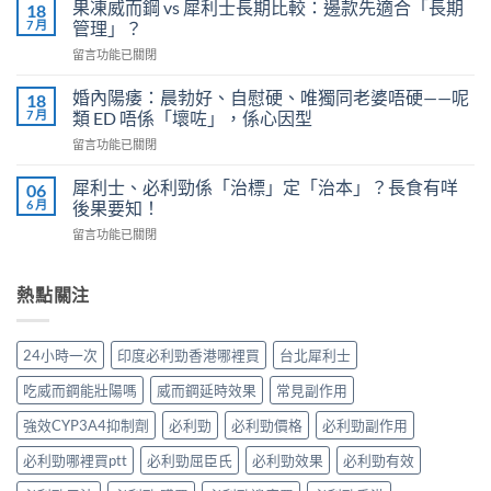
利
劑
果凍威而鋼 vs 犀利士長期比較：邊款先適合「長期
18
勁
量
7 月
管理」？
有
是
在
留言功能已關閉
效
多
〈果
嗎？
少？
凍
4
婚內陽痿：晨勃好、自慰硬、唯獨同老婆唔硬——呢
18
完
威
個
7 月
類 ED 唔係「壞咗」，係心因型
整
而
信
指
在
留言功能已關閉
鋼
號
南：
〈婚
vs
自
香
內
犀
犀利士、必利勁係「治標」定「治本」？長食有咩
06
我
港
陽
利
6 月
後果要知！
評
男
痿：
士
估
性
在
留言功能已關閉
晨
長
＋
必
〈犀
勃
期
副
讀
利
好、
比
作
的
士、
熱點關注
自
較：
用
正
必
慰
邊
與
確
利
硬、
款
增
用
勁
唯
先
24小時一次
印度必利勁香港哪裡買
台北犀利士
效
法〉
係
獨
適
全
中
「治
同
合
吃威而鋼能壯陽嗎
威而鋼延時效果
常見副作用
指
標」
老
「長
南，
定
婆
強效CYP3A4抑制劑
必利勁
必利勁價格
必利勁副作用
期
香
「治
唔
管
港
本」？
必利勁哪裡買ptt
必利勁屈臣氏
必利勁效果
必利勁有效
硬
理」？〉
男
長
——
中
性