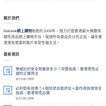
關於我們
GoLove網上購物
始創於2008年，致力打造香港最大情趣保
健性用品網上購物平台，保證所有產品百分百正品，讓全香
港港有需要的客戶享受性福生活。
最新資訊
樂威壯的安全劑量是多少？完整指南：香港男性必
31
7 月
讀的正確用法
在
留言功能已關閉
〈樂
威
必利勁有效嗎？4 個信號自我評估＋副作用與增效全
31
壯
7 月
指南，香港男性必讀
的
在
留言功能已關閉
安
〈必
全