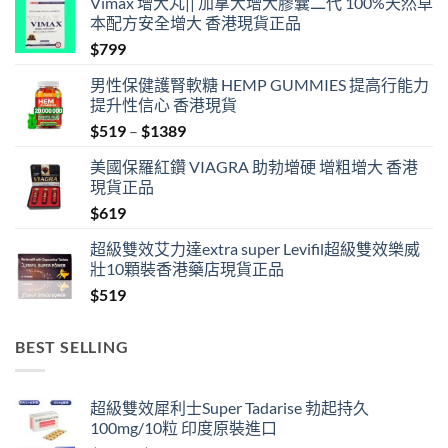
Vimax 增大丸|| 加拿大增大膠囊二代 100%天然草
本配方安全增大 香港現貨正品
$
799
男性保健護腎軟糖 HEMP GUMMIES 提高行能力
提升性信心 香港現貨
Price
$
519
–
$
1389
range:
美國保羅紅鑽 VIAGRA 助勃增硬 增粗增大 香港
$519
現貨正品
through
$
619
$1389
超級雙效艾力達extra super Levifil超級雙效樂威
壯10顆裝香港藥店現貨正品
$
519
BEST SELLING
超級雙效犀利士Super Tadarise 勃起持久
100mg/10粒 印度原裝進口