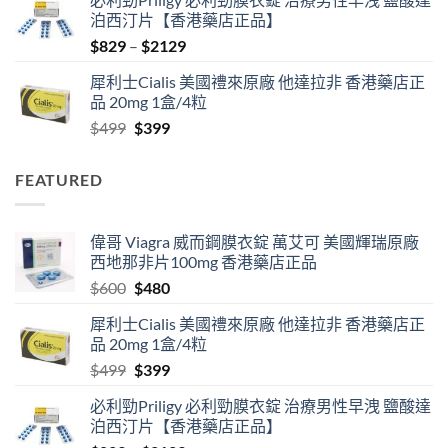
was:
is:
泊西汀片【香港藥店正品】
$600.
$480.
Price
$
829
–
$
2129
range:
犀利士Cialis 美國禮來原廠 他達拉非 香港藥店正
$829
品 20mg 1盒/4粒
through
Original
Current
$
499
$
399
$2129
price
price
was:
is:
FEATURED
$499.
$399.
偉哥 Viagra 威而鋼膜衣錠 萬艾可 美國輝瑞原廠
西地那非片100mg 香港藥店正品
Original
Current
$
600
$
480
price
price
犀利士Cialis 美國禮來原廠 他達拉非 香港藥店正
was:
is:
品 20mg 1盒/4粒
$600.
$480.
Original
Current
$
499
$
399
price
price
必利勁Priligy 必利勁膜衣錠 治療男性早洩 鹽酸達
was:
is:
泊西汀片【香港藥店正品】
$499.
$399.