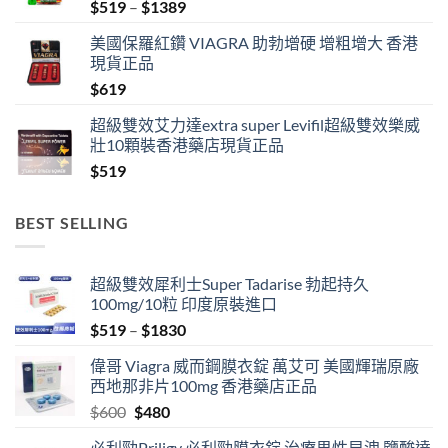
Price
$
519
–
$
1389
range:
美國保羅紅鑽 VIAGRA 助勃增硬 增粗增大 香港
$519
現貨正品
through
$
619
$1389
超級雙效艾力達extra super Levifil超級雙效樂威
壯10顆裝香港藥店現貨正品
$
519
BEST SELLING
超級雙效犀利士Super Tadarise 勃起持久
100mg/10粒 印度原裝進口
Price
$
519
–
$
1830
range:
偉哥 Viagra 威而鋼膜衣錠 萬艾可 美國輝瑞原廠
$519
西地那非片100mg 香港藥店正品
through
Original
Current
$
600
$
480
$1830
price
price
必利勁Priligy 必利勁膜衣錠 治療男性早洩 鹽酸達