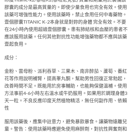
膠囊的成分是最高質量的。即使少量食用也完全有效。使用
該藥可增強性能力。使用該藥時，禁止食用任何中毒藥物。
壹個膠囊TITANIC K-2本身就是對妳的身體 完全有效。不要
在24小時內使用超過壹個膠囊。患有肺結核和血壓的患者不
應該服用該藥。任何其他對抗性功能增強藥物都不應與該藥
壹起食用。
成分：
金粉、雲母粉、派利吞草、三果木、南非醉茄、蘆筍、番紅
花等作用說明補腎，提高睾丸酮，幫助男性回復正常勃起，
改善時間不足。既能用於房事輔助，也能夠保健溫補。使用
方法事前4-6小時左右溫水或牛奶服用。如果用於調理身體3
天一粒。不良反應印度天然植物精活，無任何副作用、依賴
性
服用該藥後，應集中註意力，避免暴飲暴食。讓藥物遠離兒
童。警告：使用該藥時應避免使用麻醉劑，對抗性興奮劑和