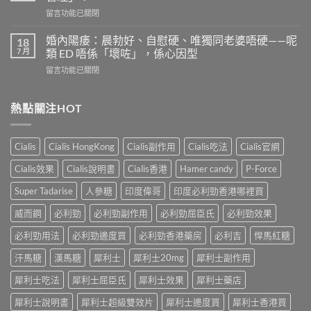
有
是
在
留言功能已關閉
效
多
〈果
嗎？
少？
凍
4
婚內陽痿：晨勃好、自慰硬、唯獨同老婆唔硬——呢
18
完
威
個
7 月
類 ED 唔係「壞咗」，係心因型
整
而
信
指
在
留言功能已關閉
鋼
號
南：
〈婚
vs
自
香
內
犀
我
港
陽
熱點關注HOT
利
評
男
痿：
士
估
性
晨
長
＋
必
勃
期
副
Cialis
Cialis HongKong
Cialis副作用
Cialis吃法
Cialis官網
讀
好、
比
作
的
自
較：
用
Cialis效果
Cialis說明書
Cialis香港
Hamer candy
P-Force
正
慰
邊
與
確
硬、
款
Super Tadarise
人參糖
印度偉哥
印度必利勁香港哪裡買
增
用
唯
先
效
法〉
獨
威而鋼
必利勁
必利勁副作用
必利勁屈臣氏
必利勁效果
適
全
中
同
合
指
老
必利勁用法
必利勁邊度買
必利勁香港藥房
必利吉
悍馬紅糖
「長
南，
婆
期
香
汗馬糖
漢馬糖
犀利士
犀利士20mg
犀利士副作用
唔
管
港
硬
理」？〉
男
犀利士吃法
犀利士屈臣氏
犀利士效果
犀利士藥店
——
中
性
呢
必
犀利士說明書
犀利士超級雙效片
犀利士邊度買
犀利士香港買
類
讀〉