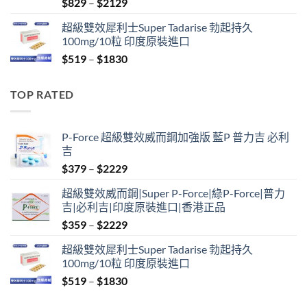
Price
$
829
–
$
2129
range:
超級雙效犀利士Super Tadarise 勃起持久
$829
100mg/10粒 印度原裝進口
through
Price
$
519
–
$
1830
$2129
range:
$519
TOP RATED
through
$1830
P-Force 超級雙效威而鋼加強版 藍P 普力吉 必利
吉
Price
$
379
–
$
2229
range:
超級雙效威而鋼|Super P-Force|綠P-Force|普力
$379
吉|必利吉|印度原裝進口|香港正品
through
Price
$
359
–
$
2229
$2229
range:
超級雙效犀利士Super Tadarise 勃起持久
$359
100mg/10粒 印度原裝進口
through
Price
$
519
–
$
1830
$2229
range: