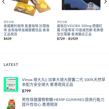
男性壯陽
男性壯陽
泰國勝利咖啡 能量咖啡 壯陽咖
威格拉VIGORA 100mg 德國紅
啡 金馬咖啡滋補健體佳品 香港
魔 印度偉哥 印度威而鋼 老牌便
正品現貨
宜壯陽藥 香港藥店正品
Price
$
439
$
729
–
$
1929
range:
$729
through
$1929
LATEST
Vimax 增大丸|| 加拿大增大膠囊二代 100%天然草
本配方安全增大 香港現貨正品
$
799
男性保健護腎軟糖 HEMP GUMMIES 提高行能力
提升性信心 香港現貨