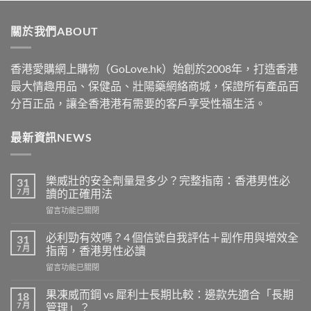
$519
through
關於我們ABOUT
$1830
香港愛購網上購物（GoLove.hk）始創於2008年，打造香港
最大情趣用品、保健品、壯陽藥網絡商城，保證所有產品百
分百正品，讓全香港港有需要的客戶享受性福生活。
最新資訊NEWS
樂威壯的安全劑量是多少？完整指南：香港男性必
31
7 月
讀的正確用法
在
留言功能已關閉
〈樂
威
必利勁有效嗎？4 個信號自我評估＋副作用與增效全
31
壯
7 月
指南，香港男性必讀
的
在
留言功能已關閉
安
〈必
全
利
劑
果凍威而鋼 vs 犀利士長期比較：邊款先適合「長期
18
勁
量
7 月
管理」？