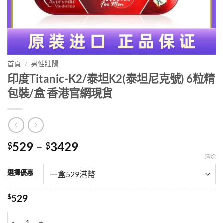
首頁
/
男性壯陽
印度Titanic-K2/泰坦K2(泰坦尼克號) 6粒精
包裝/盒 香港官網現貨
Price
529
–
3429
$
$
range:
清除
$529
選擇優惠
through
$3429
$
529
印度Titanic-K2/泰坦K2(泰坦尼克號) 6粒精包裝/盒 香港官網現貨 數量