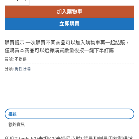
加入購物車
立即購買
購買提示:一次購買不同商品可以加入購物車再一起結賬，
僅購買本商品可以選擇購買數量後按一鍵下單訂購
貨號:
不提供
分類:
男性壯陽
描述
額外資訊
印度Titanic-k2/泰坦K2(泰塔尼克號) 質量和劑量用於製備該