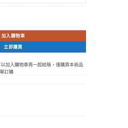
威而鋼 壯陽持久增硬效果好 1盒7包160mg 香港藥店正品 數量
加入購物車
立即購買
可以加入購物車再一起結賬，僅購買本商品
單訂購