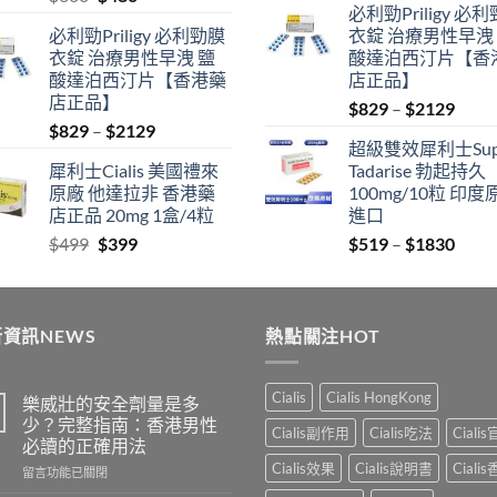
必利勁Priligy 必
price
price
was:
is:
必利勁Priligy 必利勁膜
衣錠 治療男性早洩
was:
is:
$499.
$399.
衣錠 治療男性早洩 鹽
酸達泊西汀片【香
$600.
$480.
酸達泊西汀片【香港藥
店正品】
店正品】
Price
$
829
–
$
2129
Price
$
829
–
$
2129
range
超級雙效犀利士Sup
range:
$829
犀利士Cialis 美國禮來
Tadarise 勃起持久
$829
thro
原廠 他達拉非 香港藥
100mg/10粒 印度
through
$212
店正品 20mg 1盒/4粒
進口
$2129
Original
Current
Price
$
499
$
399
$
519
–
$
1830
price
price
range
was:
is:
$519
$499.
$399.
thro
資訊NEWS
熱點關注HOT
$183
Cialis
Cialis HongKong
樂威壯的安全劑量是多
少？完整指南：香港男性
Cialis副作用
Cialis吃法
Ciali
必讀的正確用法
Cialis效果
Cialis說明書
Ciali
在
留言功能已關閉
〈樂