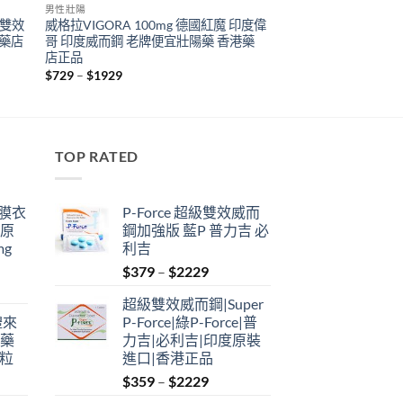
男性壯陽
裝雙效
威格拉VIGORA 100mg 德國紅魔 印度偉
港藥店
哥 印度威而鋼 老牌便宜壯陽藥 香港藥
店正品
Price
$
729
–
$
1929
range:
$729
through
$1929
TOP RATED
鋼膜衣
P-Force 超級雙效威而
瑞原
鋼加強版 藍P 普力吉 必
mg
利吉
Price
$
379
–
$
2229
range:
超級雙效威而鋼|Super
$379
禮來
P-Force|綠P-Force|普
through
港藥
力吉|必利吉|印度原裝
$2229
4粒
進口|香港正品
Price
$
359
–
$
2229
range: