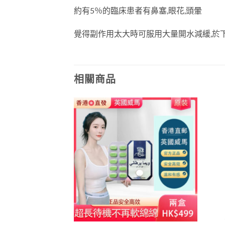
約有5％的臨床患者有鼻塞,眼花,頭暈
覺得副作用太大時可服用大量開水減緩,於下
相關商品