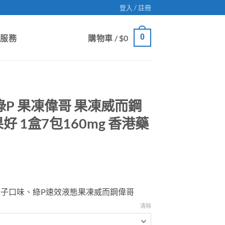
登入 / 註冊
0
戶服務
購物車 /
$
0
綠P 果凍偉哥 果凍威而鋼
 1盒7包160mg 香港藥
橙子口味、綠P速效液態果凍威而鋼偉哥
gh
清除
9