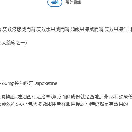
描述
額外資訊
,雙效液態威而鋼,雙效水果威而鋼,超級果凍威而鋼,雙效果凍偉
度三大藥廠之一）
il + 60mg 達泊西汀Dapoxetine
是助勃起+達泊西汀是治早洩(威而鋼成份就是西地那非,必利勁成份
續藥效約6-8小時.大多數服用者在服用後24小時仍然是有效果的