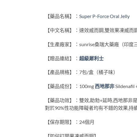
【藥品名稱】：
Super P-Force Oral Jelly
【中文名稱】：速效威而鋼,雙效果凍威而鋼
【生產廠家】：sunrise桑瑞大藥廠（印
【贈品連結】：
超級犀利士
【產品規格】：7包/盒（橘子味）
【藥品成份】：100mg
西地那非
Sildenaf
【藥品功效】：雙效,助勃+延時,西地那非
對於90%性功能障礙者均有不錯的效果,持
【保存期限】：24個月
【如何打開果凍威而鋼】