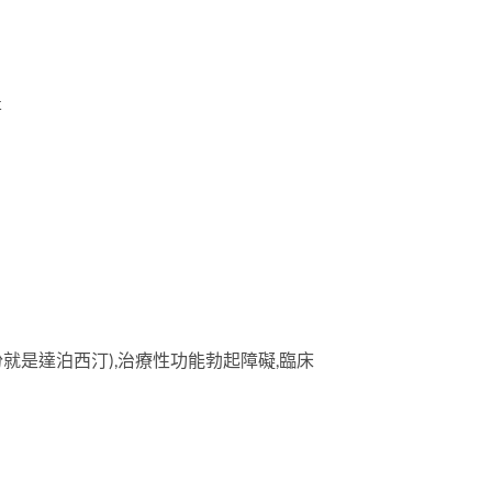
哥
就是達泊西汀),治療性功能勃起障礙,臨床