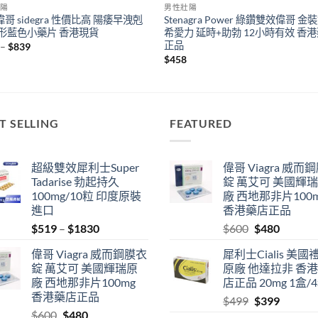
陽
男性壯陽
哥 sidegra 性價比高 陽痿早洩剋
Stenagra Power 綠鑽雙效偉哥 金
菱形藍色小藥片 香港現貨
希愛力 延時+助勃 12小時有效 香
正品
Price
–
$
839
range:
$
458
$409
through
$839
T SELLING
FEATURED
超級雙效犀利士Super
偉哥 Viagra 威而
Tadarise 勃起持久
錠 萬艾可 美國輝
100mg/10粒 印度原裝
廠 西地那非片100
進口
香港藥店正品
Price
Original
Current
$
519
–
$
1830
$
600
$
480
range:
price
price
偉哥 Viagra 威而鋼膜衣
犀利士Cialis 美國
$519
was:
is:
錠 萬艾可 美國輝瑞原
原廠 他達拉非 香
through
$600.
$480.
廠 西地那非片100mg
店正品 20mg 1盒/
$1830
香港藥店正品
Original
Current
$
499
$
399
Original
Current
$
600
$
480
price
price