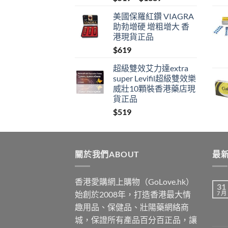
range:
美國保羅紅鑽 VIAGRA
$519
助勃增硬 增粗增大 香
through
港現貨正品
$1389
$
619
超級雙效艾力達extra
super Levifil超級雙效樂
威壯10顆裝香港藥店現
貨正品
$
519
關於我們ABOUT
最新
香港愛購網上購物（GoLove.hk）
31
始創於2008年，打造香港最大情
7 月
趣用品、保健品、壯陽藥網絡商
城，保證所有產品百分百正品，讓