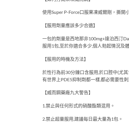
使用Super P-Force口服果凍威爾
【服用劑量應該多少合適】
一包的劑量是西地那非100mg+達泊西汀Da
服用1包,至於你適合多少,個人勃起情況及
【服用的時機及方法】
於性行為前30分鐘口含服用,於口腔中(尤
有世界上PDE5抑制劑都一樣,都必需要性
【威而鋼藥廠九大警告】
1.禁止與任何形式的硝酸酯類混用。
2.禁止超量服用,建議每日最大量為1包。