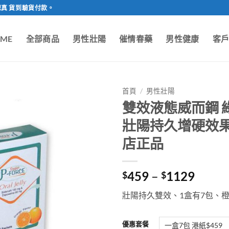
保真 貨到驗貨付款。
ME
全部商品
男性壯陽
催情春藥
男性健康
客
首頁
/
男性壯陽
雙效液態威而鋼 
壯陽持久增硬效果好
店正品
Price
459
–
1129
$
$
range:
壯陽持久雙效、1盒有7包、
$459
throu
$112
優惠套餐