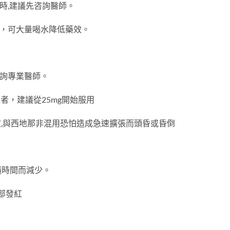
時,建議先咨詢醫師。
者，可大量喝水降低藥效。
諮詢專業醫師。
者，建議從25mg開始服用
效,與西地那非混用恐怕造成急速擴張而頭昏或昏倒
隨時間而減少。
部發紅