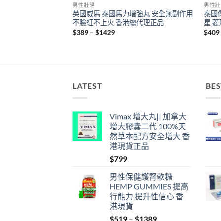
男性壯陽
男性壯
西亞咖啡 壯陽咖啡
英國威馬 泰國馬力增強丸 安全無副作用
泰國偉
正品
不臉紅不上火 香港總代理正品
星 
Price
$
389
–
$
1429
$
409
range:
$389
gh
through
$1429
LATEST
BES
Vimax 增大丸|| 加拿大
增大膠囊二代 100%天
然草本配方安全增大 香
港現貨正品
$
799
男性保健護腎軟糖
HEMP GUMMIES 提高
行能力 提升性信心 香
港現貨
Price
$
519
–
$
1389