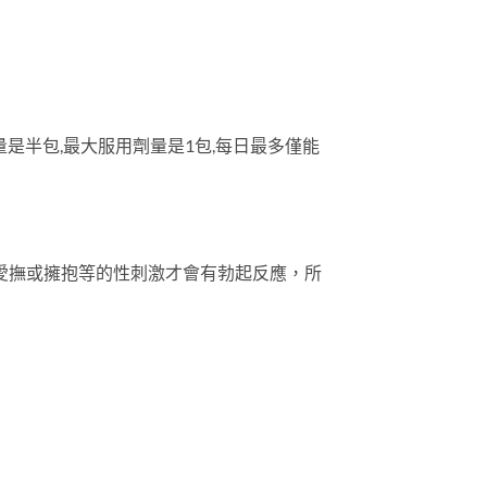
議劑量是半包,最大服用劑量是1包,每日最多僅能
有愛撫或擁抱等的性刺激才會有勃起反應，所