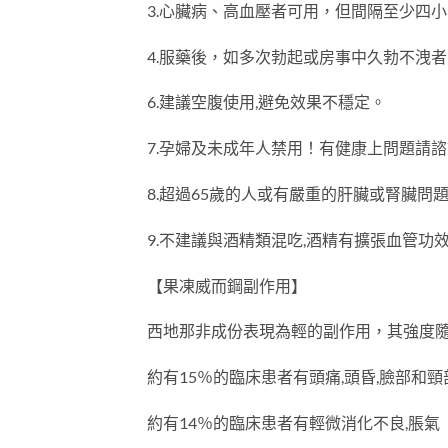
3.心臟病、高血壓者可用，但間隔至少四小
4.服藥後，如多次勃起或房事中久勃不洩
6.建議空腹使用,避免效果不穩定。
7.孕婦及未成年人禁用！有健康上問題請
8.超過65歲的人或有嚴重的肝臟或腎臟問題
9.不建議與酒精類混吃,酒精有擴張血管功
【果凍威而鋼副作用】
西地那非成份表現為輕的副作用，其強度
約有15％的臨床患者有頭痛,頭昏,臉部和頸
約有14％的臨床患者有輕微消化不良,脹氣