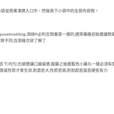
剛，撕開小袋並將果凍擠入口中，然後吞下小袋中的全部內容物。
poxetine60mg ,與綠P必利吉劑量是一樣的,通常藥廠初始建
體質不同,自測幾次就了解了
其舌下)均勻,也順便讓口齒留香,服藥之後跟藍色小藥丸一樣必須
刺激或性慾才會生效,刺激愈大,性慾愈高,則勃起愈猛愈硬愈有力