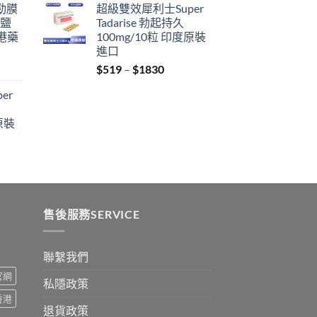
利勁膜
超級雙效犀利士Super
$359
 鹽
Tadarise 勃起持久
through
港藥
100mg/10粒 印度原裝
$2229
進口
Price
$
519
–
$
1830
:
range:
er
$519
ugh
through
原裝
9
$1830
:
ugh
0
售後服務SERVICE
聯繫我們
s官網
私隱政策
s香港
退貨政策