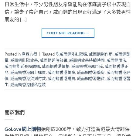
日常生活中，不少男性朋友希望能夠在傢庭妻子眼中表現自
信，讓妻子崇拜自己，威而鋼的出現正好滿足了大多數男性
朋友的 […]
CONTINUE READING
→
Posted in
產品心得
|
Tagged
吃威而鋼能壯陽嗎
,
威而鋼副作用
,
威而鋼劑
量
,
威而鋼壯陽效果
,
威而鋼延時效果
,
威而鋼效果持續時間
,
威而鋼用法
,
威而鋼能延長時間嗎
,
威而鋼香港價格
,
威而鋼香港屈臣氏
,
威而鋼香港正
品
,
威而鋼香港網上購買
,
威而鋼香港萬寧
,
威而鋼香港藥房
,
威而鋼香港評
價
,
威而鋼香港貨到付款
,
威而鋼香港購買
,
威而鋼香港送貨
,
威而鋼香港醫
生
,
威而鋼香港隱私包裝
關於我們
GoLove網上購物
始創於2008年，致力打造香港最大情趣保