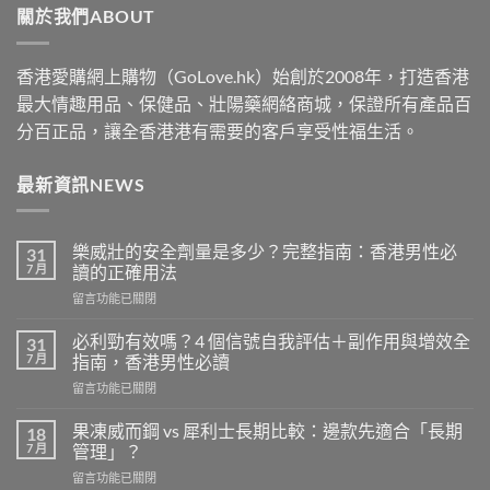
關於我們ABOUT
$1830
香港愛購網上購物（GoLove.hk）始創於2008年，打造香港
最大情趣用品、保健品、壯陽藥網絡商城，保證所有產品百
分百正品，讓全香港港有需要的客戶享受性福生活。
最新資訊NEWS
樂威壯的安全劑量是多少？完整指南：香港男性必
31
7 月
讀的正確用法
在
留言功能已關閉
〈樂
威
必利勁有效嗎？4 個信號自我評估＋副作用與增效全
31
壯
7 月
指南，香港男性必讀
的
在
留言功能已關閉
安
〈必
全
利
劑
果凍威而鋼 vs 犀利士長期比較：邊款先適合「長期
18
勁
量
7 月
管理」？
有
是
在
留言功能已關閉
效
多