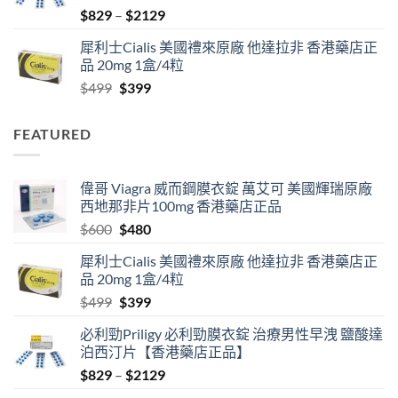
Price
$
829
–
$
2129
range:
犀利士Cialis 美國禮來原廠 他達拉非 香港藥店正
$829
品 20mg 1盒/4粒
through
Original
Current
$
499
$
399
$2129
price
price
was:
is:
FEATURED
$499.
$399.
偉哥 Viagra 威而鋼膜衣錠 萬艾可 美國輝瑞原廠
西地那非片100mg 香港藥店正品
Original
Current
$
600
$
480
price
price
犀利士Cialis 美國禮來原廠 他達拉非 香港藥店正
was:
is:
品 20mg 1盒/4粒
$600.
$480.
Original
Current
$
499
$
399
price
price
必利勁Priligy 必利勁膜衣錠 治療男性早洩 鹽酸達
was:
is:
泊西汀片【香港藥店正品】
$499.
$399.
Price
$
829
–
$
2129
range: