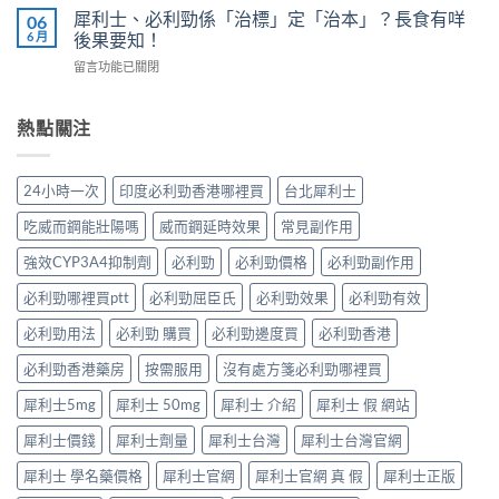
香
內
犀
犀利士、必利勁係「治標」定「治本」？長食有咩
06
我
港
陽
利
6 月
後果要知！
評
男
痿：
士
估
性
在
留言功能已關閉
晨
長
＋
必
〈犀
勃
期
副
讀
利
好、
比
作
的
士、
熱點關注
自
較：
用
正
必
慰
邊
與
確
利
硬、
款
增
用
勁
唯
先
24小時一次
印度必利勁香港哪裡買
台北犀利士
效
法〉
係
獨
適
全
中
「治
同
合
吃威而鋼能壯陽嗎
威而鋼延時效果
常見副作用
指
標」
老
「長
南，
定
婆
強效CYP3A4抑制劑
必利勁
必利勁價格
必利勁副作用
期
香
「治
唔
管
港
本」？
必利勁哪裡買ptt
必利勁屈臣氏
必利勁效果
必利勁有效
硬
理」？〉
男
長
——
中
性
食
必利勁用法
必利勁 購買
必利勁邊度買
必利勁香港
呢
必
有
類
讀〉
必利勁香港藥房
按需服用
沒有處方箋必利勁哪裡買
咩
ED
中
後
唔
犀利士5mg
犀利士 50mg
犀利士 介紹
犀利士 假 網站
果
係
要
「壞
犀利士價錢
犀利士劑量
犀利士台灣
犀利士台灣官網
知！〉
咗」，
中
係
犀利士 學名藥價格
犀利士官網
犀利士官網 真 假
犀利士正版
心