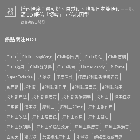
〈果
嗎？
少？
凍
4
婚內陽痿：晨勃好、自慰硬、唯獨同老婆唔硬——呢
18
完
威
個
7 月
類 ED 唔係「壞咗」，係心因型
整
而
信
指
在
留言功能已關閉
鋼
號
南：
〈婚
vs
自
香
內
犀
我
港
陽
熱點關注HOT
利
評
男
痿：
士
估
性
晨
長
＋
必
勃
期
副
Cialis
Cialis HongKong
Cialis副作用
Cialis吃法
Cialis官網
讀
好、
比
作
的
自
較：
用
Cialis效果
Cialis說明書
Cialis香港
Hamer candy
P-Force
正
慰
邊
與
確
硬、
款
Super Tadarise
人參糖
印度偉哥
印度必利勁香港哪裡買
增
用
唯
先
效
法〉
獨
威而鋼
必利勁
必利勁副作用
必利勁屈臣氏
必利勁效果
適
全
中
同
合
指
老
必利勁用法
必利勁邊度買
必利勁香港藥房
必利吉
悍馬紅糖
「長
南，
婆
期
香
汗馬糖
漢馬糖
犀利士
犀利士20mg
犀利士副作用
唔
管
港
硬
理」？〉
男
犀利士吃法
犀利士屈臣氏
犀利士效果
犀利士藥店
——
中
性
呢
必
犀利士說明書
犀利士超級雙效片
犀利士邊度買
犀利士香港買
類
讀〉
ED
中
立威大
精力糖
美國禮來犀利士
能量糖
超級雙效威而鋼
唔