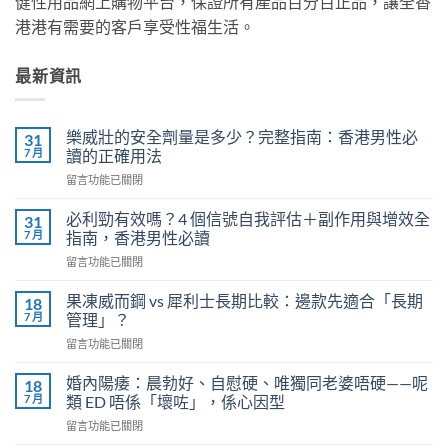
健性用品網上購物平台，保證所有產品百分百正品，讓全香
港港有需要的客戶享受性福生活。
最新資訊
樂威壯的安全劑量是多少？完整指南：香港男性必
31
7 月
讀的正確用法
在
留言功能已關閉
〈樂
威
必利勁有效嗎？4 個信號自我評估＋副作用與增效全
31
壯
7 月
指南，香港男性必讀
的
在
留言功能已關閉
安
〈必
全
利
劑
果凍威而鋼 vs 犀利士長期比較：邊款先適合「長期
18
勁
量
7 月
管理」？
有
是
在
留言功能已關閉
效
多
〈果
嗎？
少？
凍
4
婚內陽痿：晨勃好、自慰硬、唯獨同老婆唔硬——呢
18
完
威
個
7 月
類 ED 唔係「壞咗」，係心因型
整
而
信
指
在
留言功能已關閉
鋼
號
南：
〈婚
vs
自