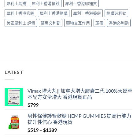
因
犀利士網購
犀利士香港價錢
犀利士香港哪裡買
型〉
中
犀利士香港官網
犀利士香港網購
犀利士香港藥房
網購必利勁
美國犀利士 評價
藥房必利勁
藥物交互作用
頭痛
香港必利勁
LATEST
Vimax 增大丸|| 加拿大增大膠囊二代 100%天然草
本配方安全增大 香港現貨正品
$
799
男性保健護腎軟糖 HEMP GUMMIES 提高行能力
提升性信心 香港現貨
Price
$
519
–
$
1389
range: