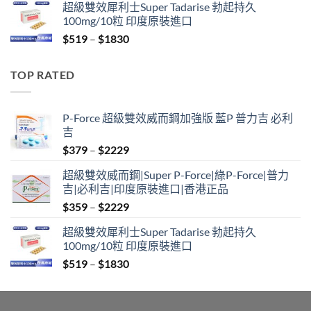
超級雙效犀利士Super Tadarise 勃起持久
$829
100mg/10粒 印度原裝進口
through
Price
$
519
–
$
1830
$2129
range:
$519
TOP RATED
through
$1830
P-Force 超級雙效威而鋼加強版 藍P 普力吉 必利
吉
Price
$
379
–
$
2229
range:
超級雙效威而鋼|Super P-Force|綠P-Force|普力
$379
吉|必利吉|印度原裝進口|香港正品
through
Price
$
359
–
$
2229
$2229
range:
超級雙效犀利士Super Tadarise 勃起持久
$359
100mg/10粒 印度原裝進口
through
Price
$
519
–
$
1830
$2229
range:
$519
through