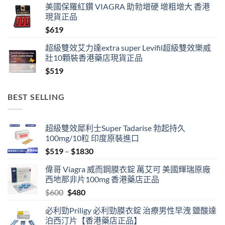
美國保羅紅鑽 VIAGRA 助勃增硬 增粗增大 香港
$519
現貨正品
through
$
619
$1389
超級雙效艾力達extra super Levifil超級雙效樂威
壯10顆裝香港藥店現貨正品
$
519
BEST SELLING
超級雙效犀利士Super Tadarise 勃起持久
100mg/10粒 印度原裝進口
Price
$
519
–
$
1830
range:
偉哥 Viagra 威而鋼膜衣錠 萬艾可 美國輝瑞原廠
$519
西地那非片100mg 香港藥店正品
through
Original
Current
$
600
$
480
$1830
price
price
必利勁Priligy 必利勁膜衣錠 治療男性早洩 鹽酸達
was:
is:
泊西汀片【香港藥店正品】
$600.
$480.