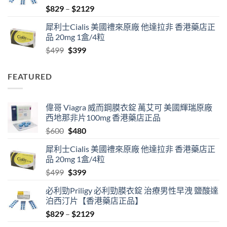
Price
$
829
–
$
2129
range:
犀利士Cialis 美國禮來原廠 他達拉非 香港藥店正
$829
品 20mg 1盒/4粒
through
Original
Current
$
499
$
399
$2129
price
price
was:
is:
FEATURED
$499.
$399.
偉哥 Viagra 威而鋼膜衣錠 萬艾可 美國輝瑞原廠
西地那非片100mg 香港藥店正品
Original
Current
$
600
$
480
price
price
犀利士Cialis 美國禮來原廠 他達拉非 香港藥店正
was:
is:
品 20mg 1盒/4粒
$600.
$480.
Original
Current
$
499
$
399
price
price
必利勁Priligy 必利勁膜衣錠 治療男性早洩 鹽酸達
was:
is:
泊西汀片【香港藥店正品】
$499.
$399.
Price
$
829
–
$
2129
range: