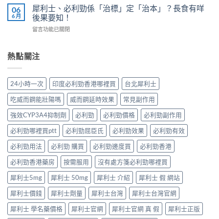
香
內
犀
犀利士、必利勁係「治標」定「治本」？長食有咩
06
我
港
陽
利
6 月
後果要知！
評
男
痿：
士
估
性
在
留言功能已關閉
晨
長
＋
必
〈犀
勃
期
副
讀
利
好、
比
作
的
士、
熱點關注
自
較：
用
正
必
慰
邊
與
確
利
硬、
款
增
用
勁
唯
先
24小時一次
印度必利勁香港哪裡買
台北犀利士
效
法〉
係
獨
適
全
中
「治
同
合
吃威而鋼能壯陽嗎
威而鋼延時效果
常見副作用
指
標」
老
「長
南，
定
婆
強效CYP3A4抑制劑
必利勁
必利勁價格
必利勁副作用
期
香
「治
唔
管
港
本」？
必利勁哪裡買ptt
必利勁屈臣氏
必利勁效果
必利勁有效
硬
理」？〉
男
長
——
中
性
食
必利勁用法
必利勁 購買
必利勁邊度買
必利勁香港
呢
必
有
類
讀〉
必利勁香港藥房
按需服用
沒有處方箋必利勁哪裡買
咩
ED
中
後
唔
犀利士5mg
犀利士 50mg
犀利士 介紹
犀利士 假 網站
果
係
要
「壞
犀利士價錢
犀利士劑量
犀利士台灣
犀利士台灣官網
知！〉
咗」，
中
係
犀利士 學名藥價格
犀利士官網
犀利士官網 真 假
犀利士正版
心