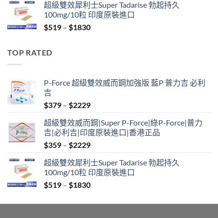
超級雙效犀利士Super Tadarise 勃起持久
$829
100mg/10粒 印度原裝進口
through
Price
$
519
–
$
1830
$2129
range:
$519
TOP RATED
through
$1830
P-Force 超級雙效威而鋼加強版 藍P 普力吉 必利
吉
Price
$
379
–
$
2229
range:
超級雙效威而鋼|Super P-Force|綠P-Force|普力
$379
吉|必利吉|印度原裝進口|香港正品
through
Price
$
359
–
$
2229
$2229
range:
超級雙效犀利士Super Tadarise 勃起持久
$359
100mg/10粒 印度原裝進口
through
Price
$
519
–
$
1830
$2229
range:
$519
through