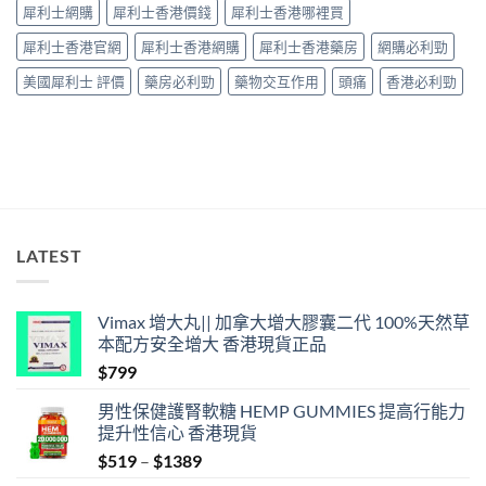
因
犀利士網購
犀利士香港價錢
犀利士香港哪裡買
型〉
中
犀利士香港官網
犀利士香港網購
犀利士香港藥房
網購必利勁
美國犀利士 評價
藥房必利勁
藥物交互作用
頭痛
香港必利勁
LATEST
Vimax 增大丸|| 加拿大增大膠囊二代 100%天然草
本配方安全增大 香港現貨正品
$
799
男性保健護腎軟糖 HEMP GUMMIES 提高行能力
提升性信心 香港現貨
Price
$
519
–
$
1389
range: