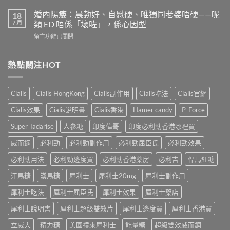
〈果
嗎？
少？
凍
4
婚內陽痿：晨勃好、自慰硬、唯獨同老婆唔硬——呢
18
完
威
個
7 月
類 ED 唔係「壞咗」，係心因型
整
而
信
指
在
留言功能已關閉
鋼
號
南：
〈婚
vs
自
香
內
犀
我
港
陽
熱點關注HOT
利
評
男
痿：
士
估
性
晨
長
＋
必
勃
期
副
Cialis
Cialis HongKong
Cialis副作用
Cialis吃法
Cialis官網
讀
好、
比
作
的
自
較：
用
Cialis效果
Cialis說明書
Cialis香港
Hamer candy
P-Force
正
慰
邊
與
確
硬、
款
Super Tadarise
人參糖
印度偉哥
印度必利勁香港哪裡買
增
用
唯
先
效
法〉
獨
威而鋼
必利勁
必利勁副作用
必利勁屈臣氏
必利勁效果
適
全
中
同
合
指
老
必利勁用法
必利勁邊度買
必利勁香港藥房
必利吉
悍馬紅糖
「長
南，
婆
期
香
汗馬糖
漢馬糖
犀利士
犀利士20mg
犀利士副作用
唔
管
港
硬
理」？〉
男
犀利士吃法
犀利士屈臣氏
犀利士效果
犀利士藥店
——
中
性
呢
必
犀利士說明書
犀利士超級雙效片
犀利士邊度買
犀利士香港買
類
讀〉
ED
中
立威大
精力糖
美國禮來犀利士
能量糖
超級雙效威而鋼
唔