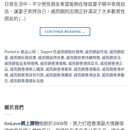
日常生活中，不少男性朋友希望能夠在傢庭妻子眼中表現自
信，讓妻子崇拜自己，威而鋼的出現正好滿足了大多數男性
朋友的 […]
CONTINUE READING
→
Posted in
產品心得
|
Tagged
吃威而鋼能壯陽嗎
,
威而鋼副作用
,
威而鋼劑
量
,
威而鋼壯陽效果
,
威而鋼延時效果
,
威而鋼效果持續時間
,
威而鋼用法
,
威而鋼能延長時間嗎
,
威而鋼香港價格
,
威而鋼香港屈臣氏
,
威而鋼香港正
品
,
威而鋼香港網上購買
,
威而鋼香港萬寧
,
威而鋼香港藥房
,
威而鋼香港評
價
,
威而鋼香港貨到付款
,
威而鋼香港購買
,
威而鋼香港送貨
,
威而鋼香港醫
生
,
威而鋼香港隱私包裝
關於我們
GoLove網上購物
始創於2008年，致力打造香港最大情趣保