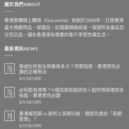
關於我們ABOUT
$1830
香港愛購網上購物（GoLove.hk）始創於2008年，打造香港
最大情趣用品、保健品、壯陽藥網絡商城，保證所有產品百
分百正品，讓全香港港有需要的客戶享受性福生活。
最新資訊NEWS
樂威壯的安全劑量是多少？完整指南：香港男性必
31
7 月
讀的正確用法
在
留言功能已關閉
〈樂
威
必利勁有效嗎？4 個信號自我評估＋副作用與增效全
31
壯
7 月
指南，香港男性必讀
的
在
留言功能已關閉
安
〈必
全
利
劑
果凍威而鋼 vs 犀利士長期比較：邊款先適合「長期
18
勁
量
7 月
管理」？
有
是
在
留言功能已關閉
效
多