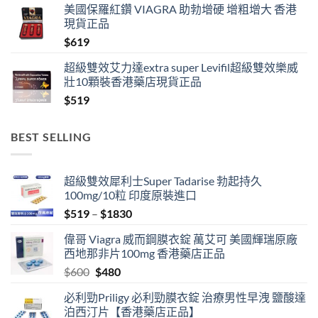
美國保羅紅鑽 VIAGRA 助勃增硬 增粗增大 香港
$519
現貨正品
through
$
619
$1389
超級雙效艾力達extra super Levifil超級雙效樂威
壯10顆裝香港藥店現貨正品
$
519
BEST SELLING
超級雙效犀利士Super Tadarise 勃起持久
100mg/10粒 印度原裝進口
Price
$
519
–
$
1830
range:
偉哥 Viagra 威而鋼膜衣錠 萬艾可 美國輝瑞原廠
$519
西地那非片100mg 香港藥店正品
through
Original
Current
$
600
$
480
$1830
price
price
必利勁Priligy 必利勁膜衣錠 治療男性早洩 鹽酸達
was:
is:
泊西汀片【香港藥店正品】
$600.
$480.