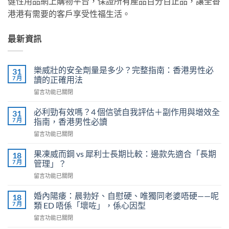
健性用品網上購物平台，保證所有產品百分百正品，讓全香
港港有需要的客戶享受性福生活。
最新資訊
樂威壯的安全劑量是多少？完整指南：香港男性必
31
7 月
讀的正確用法
在
留言功能已關閉
〈樂
威
必利勁有效嗎？4 個信號自我評估＋副作用與增效全
31
壯
7 月
指南，香港男性必讀
的
在
留言功能已關閉
安
〈必
全
利
劑
果凍威而鋼 vs 犀利士長期比較：邊款先適合「長期
18
勁
量
7 月
管理」？
有
是
在
留言功能已關閉
效
多
〈果
嗎？
少？
凍
4
婚內陽痿：晨勃好、自慰硬、唯獨同老婆唔硬——呢
18
完
威
個
7 月
類 ED 唔係「壞咗」，係心因型
整
而
信
指
在
留言功能已關閉
鋼
號
南：
〈婚
vs
自