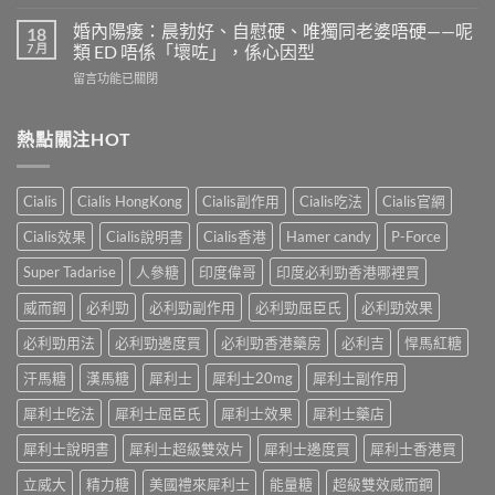
〈果
嗎？
少？
凍
4
婚內陽痿：晨勃好、自慰硬、唯獨同老婆唔硬——呢
18
完
威
個
7 月
類 ED 唔係「壞咗」，係心因型
整
而
信
指
在
留言功能已關閉
鋼
號
南：
〈婚
vs
自
香
內
犀
我
港
陽
熱點關注HOT
利
評
男
痿：
士
估
性
晨
長
＋
必
勃
期
副
Cialis
Cialis HongKong
Cialis副作用
Cialis吃法
Cialis官網
讀
好、
比
作
的
自
較：
用
Cialis效果
Cialis說明書
Cialis香港
Hamer candy
P-Force
正
慰
邊
與
確
硬、
款
Super Tadarise
人參糖
印度偉哥
印度必利勁香港哪裡買
增
用
唯
先
效
法〉
獨
威而鋼
必利勁
必利勁副作用
必利勁屈臣氏
必利勁效果
適
全
中
同
合
指
老
必利勁用法
必利勁邊度買
必利勁香港藥房
必利吉
悍馬紅糖
「長
南，
婆
期
香
汗馬糖
漢馬糖
犀利士
犀利士20mg
犀利士副作用
唔
管
港
硬
理」？〉
男
犀利士吃法
犀利士屈臣氏
犀利士效果
犀利士藥店
——
中
性
呢
必
犀利士說明書
犀利士超級雙效片
犀利士邊度買
犀利士香港買
類
讀〉
ED
中
立威大
精力糖
美國禮來犀利士
能量糖
超級雙效威而鋼
唔