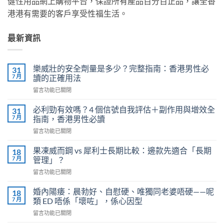
健性用品網上購物平台，保證所有產品百分百正品，讓全香
港港有需要的客戶享受性福生活。
最新資訊
樂威壯的安全劑量是多少？完整指南：香港男性必
31
7 月
讀的正確用法
在
留言功能已關閉
〈樂
威
必利勁有效嗎？4 個信號自我評估＋副作用與增效全
31
壯
7 月
指南，香港男性必讀
的
在
留言功能已關閉
安
〈必
全
利
劑
果凍威而鋼 vs 犀利士長期比較：邊款先適合「長期
18
勁
量
7 月
管理」？
有
是
在
留言功能已關閉
效
多
〈果
嗎？
少？
凍
4
婚內陽痿：晨勃好、自慰硬、唯獨同老婆唔硬——呢
18
完
威
個
7 月
類 ED 唔係「壞咗」，係心因型
整
而
信
指
在
留言功能已關閉
鋼
號
南：
〈婚
vs
自