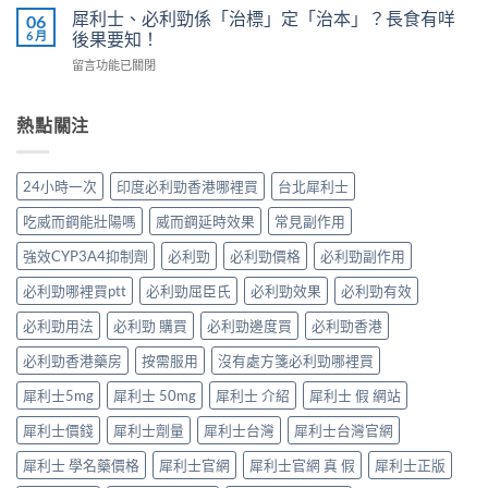
香
內
犀
犀利士、必利勁係「治標」定「治本」？長食有咩
06
我
港
陽
利
6 月
後果要知！
評
男
痿：
士
估
性
在
留言功能已關閉
晨
長
＋
必
〈犀
勃
期
副
讀
利
好、
比
作
的
士、
熱點關注
自
較：
用
正
必
慰
邊
與
確
利
硬、
款
增
用
勁
唯
先
24小時一次
印度必利勁香港哪裡買
台北犀利士
效
法〉
係
獨
適
全
中
「治
同
合
吃威而鋼能壯陽嗎
威而鋼延時效果
常見副作用
指
標」
老
「長
南，
定
婆
強效CYP3A4抑制劑
必利勁
必利勁價格
必利勁副作用
期
香
「治
唔
管
港
本」？
必利勁哪裡買ptt
必利勁屈臣氏
必利勁效果
必利勁有效
硬
理」？〉
男
長
——
中
性
食
必利勁用法
必利勁 購買
必利勁邊度買
必利勁香港
呢
必
有
類
讀〉
必利勁香港藥房
按需服用
沒有處方箋必利勁哪裡買
咩
ED
中
後
唔
犀利士5mg
犀利士 50mg
犀利士 介紹
犀利士 假 網站
果
係
要
「壞
犀利士價錢
犀利士劑量
犀利士台灣
犀利士台灣官網
知！〉
咗」，
中
係
犀利士 學名藥價格
犀利士官網
犀利士官網 真 假
犀利士正版
心