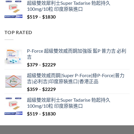
超級雙效犀利士Super Tadarise 勃起持久
$829
100mg/10粒 印度原裝進口
through
Price
$
519
–
$
1830
$2129
range:
$519
TOP RATED
through
$1830
P-Force 超級雙效威而鋼加強版 藍P 普力吉 必利
吉
Price
$
379
–
$
2229
range:
超級雙效威而鋼|Super P-Force|綠P-Force|普力
$379
吉|必利吉|印度原裝進口|香港正品
through
Price
$
359
–
$
2229
$2229
range:
超級雙效犀利士Super Tadarise 勃起持久
$359
100mg/10粒 印度原裝進口
through
Price
$
519
–
$
1830
$2229
range:
$519
through