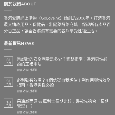
關於我們ABOUT
$1830
香港愛購網上購物（GoLove.hk）始創於2008年，打造香港
最大情趣用品、保健品、壯陽藥網絡商城，保證所有產品百
分百正品，讓全香港港有需要的客戶享受性福生活。
最新資訊NEWS
樂威壯的安全劑量是多少？完整指南：香港男性必
31
7 月
讀的正確用法
在
留言功能已關閉
〈樂
威
必利勁有效嗎？4 個信號自我評估＋副作用與增效全
31
壯
7 月
指南，香港男性必讀
的
在
留言功能已關閉
安
〈必
全
利
劑
果凍威而鋼 vs 犀利士長期比較：邊款先適合「長期
18
勁
量
7 月
管理」？
有
是
在
留言功能已關閉
效
多