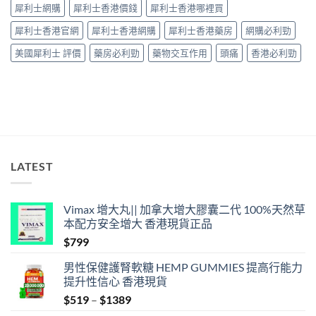
因
犀利士網購
犀利士香港價錢
犀利士香港哪裡買
型〉
中
犀利士香港官網
犀利士香港網購
犀利士香港藥房
網購必利勁
美國犀利士 評價
藥房必利勁
藥物交互作用
頭痛
香港必利勁
LATEST
Vimax 增大丸|| 加拿大增大膠囊二代 100%天然草
本配方安全增大 香港現貨正品
$
799
男性保健護腎軟糖 HEMP GUMMIES 提高行能力
提升性信心 香港現貨
Price
$
519
–
$
1389
range: