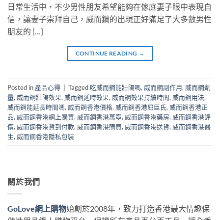
日常生活中，不少男性朋友希望能夠在傢庭妻子眼中表現自
信，讓妻子崇拜自己，威而鋼的出現正好滿足了大多數男性
朋友的 […]
CONTINUE READING
→
Posted in
產品心得
|
Tagged
吃威而鋼能壯陽嗎
,
威而鋼副作用
,
威而鋼劑
量
,
威而鋼壯陽效果
,
威而鋼延時效果
,
威而鋼效果持續時間
,
威而鋼用法
,
威而鋼能延長時間嗎
,
威而鋼香港價格
,
威而鋼香港屈臣氏
,
威而鋼香港正
品
,
威而鋼香港網上購買
,
威而鋼香港萬寧
,
威而鋼香港藥房
,
威而鋼香港評
價
,
威而鋼香港貨到付款
,
威而鋼香港購買
,
威而鋼香港送貨
,
威而鋼香港醫
生
,
威而鋼香港隱私包裝
關於我們
GoLove網上購物
始創於2008年，致力打造香港最大情趣保