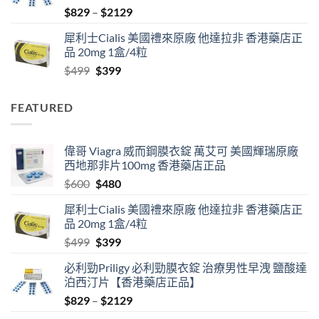
Price
$
829
–
$
2129
range:
犀利士Cialis 美國禮來原廠 他達拉非 香港藥店正
$829
品 20mg 1盒/4粒
through
Original
Current
$
499
$
399
$2129
price
price
was:
is:
FEATURED
$499.
$399.
偉哥 Viagra 威而鋼膜衣錠 萬艾可 美國輝瑞原廠
西地那非片100mg 香港藥店正品
Original
Current
$
600
$
480
price
price
犀利士Cialis 美國禮來原廠 他達拉非 香港藥店正
was:
is:
品 20mg 1盒/4粒
$600.
$480.
Original
Current
$
499
$
399
price
price
必利勁Priligy 必利勁膜衣錠 治療男性早洩 鹽酸達
was:
is:
泊西汀片【香港藥店正品】
$499.
$399.
Price
$
829
–
$
2129
range: