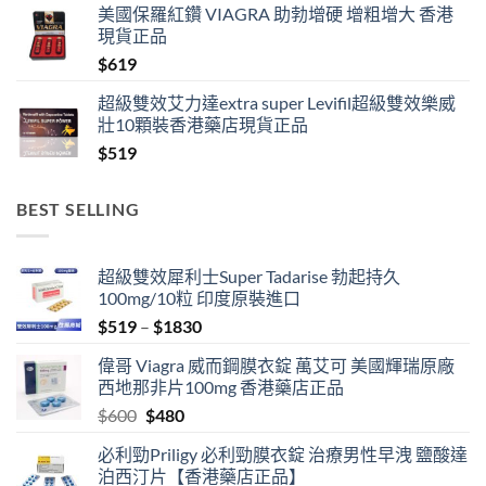
美國保羅紅鑽 VIAGRA 助勃增硬 增粗增大 香港
$519
現貨正品
through
$
619
$1389
超級雙效艾力達extra super Levifil超級雙效樂威
壯10顆裝香港藥店現貨正品
$
519
BEST SELLING
超級雙效犀利士Super Tadarise 勃起持久
100mg/10粒 印度原裝進口
Price
$
519
–
$
1830
range:
偉哥 Viagra 威而鋼膜衣錠 萬艾可 美國輝瑞原廠
$519
西地那非片100mg 香港藥店正品
through
Original
Current
$
600
$
480
$1830
price
price
必利勁Priligy 必利勁膜衣錠 治療男性早洩 鹽酸達
was:
is:
泊西汀片【香港藥店正品】
$600.
$480.