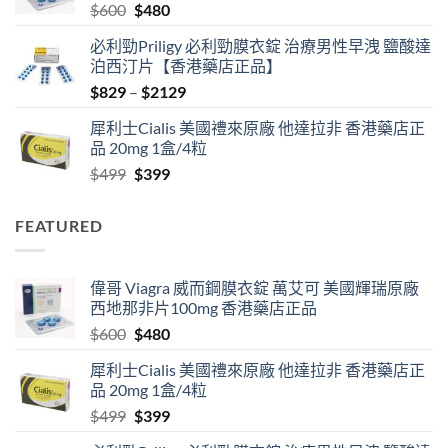
Original
Current
$
600
$
480
$1830
price
price
必利勁Priligy 必利勁膜衣錠 治療男性早洩 鹽酸達
was:
is:
泊西汀片【香港藥店正品】
$600.
$480.
Price
$
829
–
$
2129
range:
犀利士Cialis 美國禮來原廠 他達拉非 香港藥店正
$829
品 20mg 1盒/4粒
through
Original
Current
$
499
$
399
$2129
price
price
was:
is:
FEATURED
$499.
$399.
偉哥 Viagra 威而鋼膜衣錠 萬艾可 美國輝瑞原廠
西地那非片100mg 香港藥店正品
Original
Current
$
600
$
480
price
price
犀利士Cialis 美國禮來原廠 他達拉非 香港藥店正
was:
is:
品 20mg 1盒/4粒
$600.
$480.
Original
Current
$
499
$
399
price
price