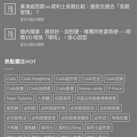
全
利
劑
果凍威而鋼 vs 犀利士長期比較：邊款先適合「長期
18
勁
量
7 月
管理」？
有
是
在
留言功能已關閉
效
多
〈果
嗎？
少？
凍
4
婚內陽痿：晨勃好、自慰硬、唯獨同老婆唔硬——呢
18
完
威
個
7 月
類 ED 唔係「壞咗」，係心因型
整
而
信
指
在
留言功能已關閉
鋼
號
南：
〈婚
vs
自
香
內
犀
我
港
陽
熱點關注HOT
利
評
男
痿：
士
估
性
晨
長
＋
必
勃
期
副
Cialis
Cialis HongKong
Cialis副作用
Cialis吃法
Cialis官網
讀
好、
比
作
的
自
較：
用
Cialis效果
Cialis說明書
Cialis香港
Hamer candy
P-Force
正
慰
邊
與
確
硬、
款
Super Tadarise
人參糖
印度偉哥
印度必利勁香港哪裡買
增
用
唯
先
效
法〉
獨
威而鋼
必利勁
必利勁副作用
必利勁屈臣氏
必利勁效果
適
全
中
同
合
指
老
必利勁用法
必利勁邊度買
必利勁香港藥房
必利吉
悍馬紅糖
「長
南，
婆
期
香
汗馬糖
漢馬糖
犀利士
犀利士20mg
犀利士副作用
唔
管
港
硬
理」？〉
男