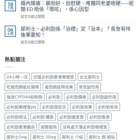
凍
4
婚內陽痿：晨勃好、自慰硬、唯獨同老婆唔硬——呢
18
完
威
個
7 月
類 ED 唔係「壞咗」，係心因型
整
而
信
指
在
留言功能已關閉
鋼
號
南：
〈婚
vs
自
香
內
犀
犀利士、必利勁係「治標」定「治本」？長食有咩
06
我
港
陽
利
6 月
後果要知！
評
男
痿：
士
估
性
在
留言功能已關閉
晨
長
＋
必
〈犀
勃
期
副
讀
利
好、
比
作
的
士、
熱點關注
自
較：
用
正
必
慰
邊
與
確
利
硬、
款
增
用
勁
唯
先
24小時一次
印度必利勁香港哪裡買
台北犀利士
效
法〉
係
獨
適
全
中
「治
同
合
吃威而鋼能壯陽嗎
威而鋼延時效果
常見副作用
指
標」
老
「長
南，
定
婆
強效CYP3A4抑制劑
必利勁
必利勁價格
必利勁副作用
期
香
「治
唔
管
港
本」？
必利勁哪裡買ptt
必利勁屈臣氏
必利勁效果
必利勁有效
硬
理」？〉
男
長
——
中
性
食
必利勁用法
必利勁 購買
必利勁邊度買
必利勁香港
呢
必
有
類
讀〉
必利勁香港藥房
按需服用
沒有處方箋必利勁哪裡買
咩
ED
中
後
唔
犀利士5mg
犀利士 50mg
犀利士 介紹
犀利士 假 網站
果
係