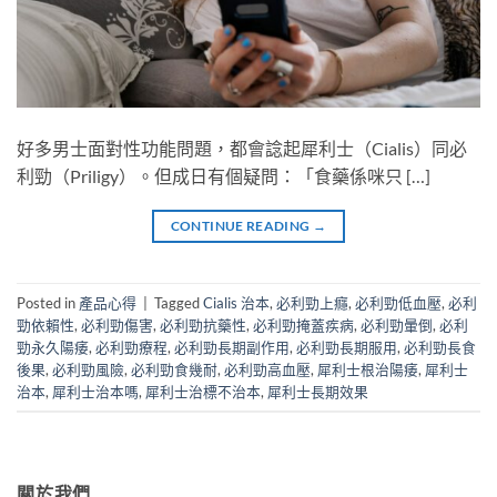
好多男士面對性功能問題，都會諗起犀利士（Cialis）同必
利勁（Priligy）。但成日有個疑問：「食藥係咪只 […]
CONTINUE READING
→
Posted in
產品心得
|
Tagged
Cialis 治本
,
必利勁上癮
,
必利勁低血壓
,
必利
勁依賴性
,
必利勁傷害
,
必利勁抗藥性
,
必利勁掩蓋疾病
,
必利勁暈倒
,
必利
勁永久陽痿
,
必利勁療程
,
必利勁長期副作用
,
必利勁長期服用
,
必利勁長食
後果
,
必利勁風險
,
必利勁食幾耐
,
必利勁高血壓
,
犀利士根治陽痿
,
犀利士
治本
,
犀利士治本嗎
,
犀利士治標不治本
,
犀利士長期效果
關於我們