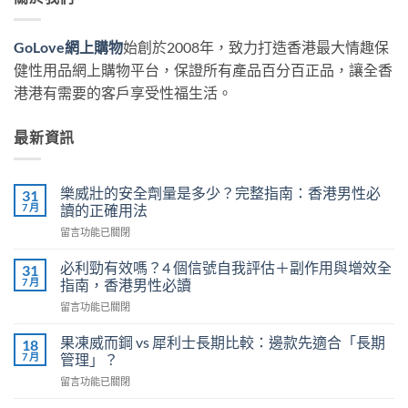
GoLove網上購物
始創於2008年，致力打造香港最大情趣保
健性用品網上購物平台，保證所有產品百分百正品，讓全香
港港有需要的客戶享受性福生活。
最新資訊
樂威壯的安全劑量是多少？完整指南：香港男性必
31
7 月
讀的正確用法
在
留言功能已關閉
〈樂
威
必利勁有效嗎？4 個信號自我評估＋副作用與增效全
31
壯
7 月
指南，香港男性必讀
的
在
留言功能已關閉
安
〈必
全
利
劑
果凍威而鋼 vs 犀利士長期比較：邊款先適合「長期
18
勁
量
7 月
管理」？
有
是
在
留言功能已關閉
效
多
〈果
嗎？
少？