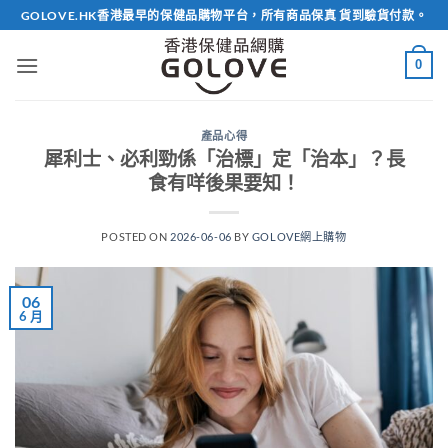
Skip
GOLOVE.HK香港最早的保健品購物平台，所有商品保真 貨到驗貨付款。
to
content
0
產品心得
犀利士、必利勁係「治標」定「治本」？長
食有咩後果要知！
POSTED ON
2026-06-06
BY
GOLOVE網上購物
06
6 月