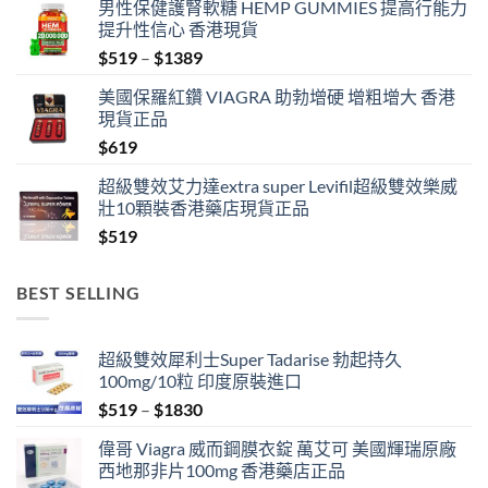
男性保健護腎軟糖 HEMP GUMMIES 提高行能力
提升性信心 香港現貨
Price
$
519
–
$
1389
range:
美國保羅紅鑽 VIAGRA 助勃增硬 增粗增大 香港
$519
現貨正品
through
$
619
$1389
超級雙效艾力達extra super Levifil超級雙效樂威
壯10顆裝香港藥店現貨正品
$
519
BEST SELLING
超級雙效犀利士Super Tadarise 勃起持久
100mg/10粒 印度原裝進口
Price
$
519
–
$
1830
range:
偉哥 Viagra 威而鋼膜衣錠 萬艾可 美國輝瑞原廠
$519
西地那非片100mg 香港藥店正品
through