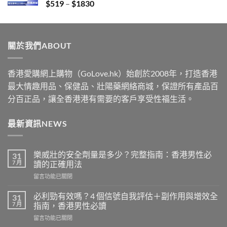
Price
$
519
–
$
1830
$2229
range:
$519
through
關於我們ABOUT
$1830
香港愛購網上購物（GoLove.hk）始創於2008年，打造香港
最大情趣用品、保健品、壯陽藥網絡商城，保證所有產品百
分百正品，讓全香港港有需要的客戶享受性福生活。
最新資訊NEWS
樂威壯的安全劑量是多少？完整指南：香港男性必
31
7 月
讀的正確用法
在
留言功能已關閉
〈樂
威
必利勁有效嗎？4 個信號自我評估＋副作用與增效全
31
壯
7 月
指南，香港男性必讀
的
在
留言功能已關閉
安
〈必