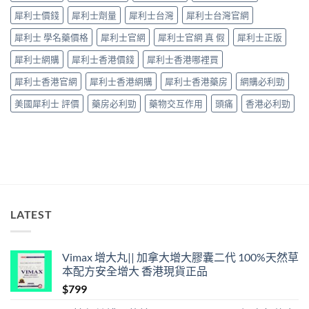
要
「壞
犀利士價錢
犀利士劑量
犀利士台灣
犀利士台灣官網
知！〉
咗」，
中
係
犀利士 學名藥價格
犀利士官網
犀利士官網 真 假
犀利士正版
心
因
犀利士網購
犀利士香港價錢
犀利士香港哪裡買
型〉
中
犀利士香港官網
犀利士香港網購
犀利士香港藥房
網購必利勁
美國犀利士 評價
藥房必利勁
藥物交互作用
頭痛
香港必利勁
LATEST
Vimax 增大丸|| 加拿大增大膠囊二代 100%天然草
本配方安全增大 香港現貨正品
$
799