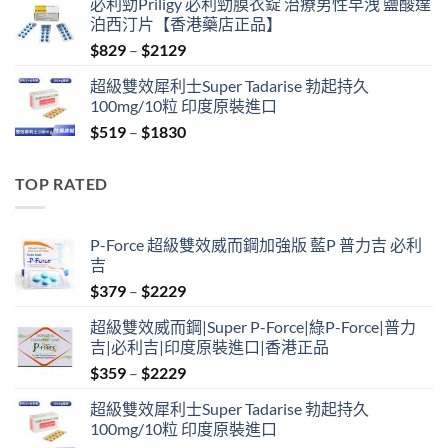
必利勁Priligy 必利勁膜衣錠 治療男性早洩 鹽酸達
was:
is:
泊西汀片【香港藥店正品】
$499.
$399.
Price
$
829
–
$
2129
range:
超級雙效犀利士Super Tadarise 勃起持久
$829
100mg/10粒 印度原裝進口
through
Price
$
519
–
$
1830
$2129
range:
$519
TOP RATED
through
$1830
P-Force 超級雙效威而鋼加強版 藍P 普力吉 必利
吉
Price
$
379
–
$
2229
range:
超級雙效威而鋼|Super P-Force|綠P-Force|普力
$379
吉|必利吉|印度原裝進口|香港正品
through
Price
$
359
–
$
2229
$2229
range:
超級雙效犀利士Super Tadarise 勃起持久
$359
100mg/10粒 印度原裝進口
through