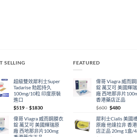
T SELLING
FEATURED
超級雙效犀利士Super
偉哥 Viagra 威而
Tadarise 勃起持久
錠 萬艾可 美國輝
100mg/10粒 印度原裝
廠 西地那非片100
進口
香港藥店正品
Price
Original
Current
$
519
–
$
1830
$
600
$
480
range:
price
price
偉哥 Viagra 威而鋼膜衣
犀利士Cialis 美國
$519
was:
is:
錠 萬艾可 美國輝瑞原
原廠 他達拉非 香
through
$600.
$480.
廠 西地那非片100mg
店正品 20mg 1盒/
$1830
香港藥店正品