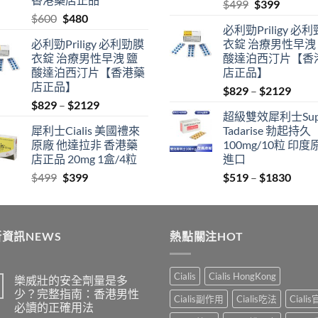
Original
Current
$
499
$
399
Original
Current
$
600
$
480
price
price
必利勁Priligy 必
price
price
was:
is:
必利勁Priligy 必利勁膜
衣錠 治療男性早洩
was:
is:
$499.
$399.
衣錠 治療男性早洩 鹽
酸達泊西汀片【香
$600.
$480.
酸達泊西汀片【香港藥
店正品】
店正品】
Price
$
829
–
$
2129
Price
$
829
–
$
2129
range
超級雙效犀利士Sup
range:
$829
犀利士Cialis 美國禮來
Tadarise 勃起持久
$829
thro
原廠 他達拉非 香港藥
100mg/10粒 印度
through
$212
店正品 20mg 1盒/4粒
進口
$2129
Original
Current
Price
$
499
$
399
$
519
–
$
1830
price
price
range
was:
is:
$519
$499.
$399.
thro
資訊NEWS
熱點關注HOT
$183
Cialis
Cialis HongKong
樂威壯的安全劑量是多
少？完整指南：香港男性
Cialis副作用
Cialis吃法
Ciali
必讀的正確用法