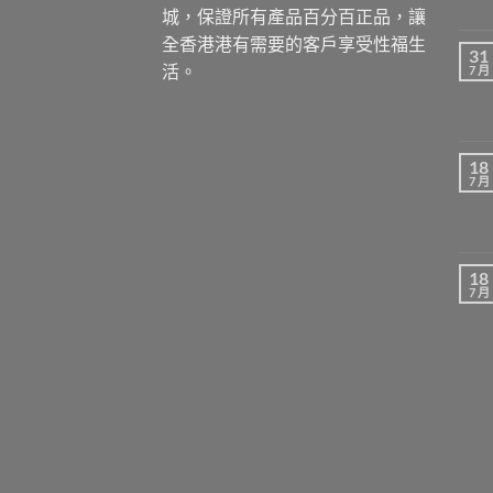
城，保證所有產品百分百正品，讓
全香港港有需要的客戶享受性福生
31
活。
7 月
18
7 月
18
7 月