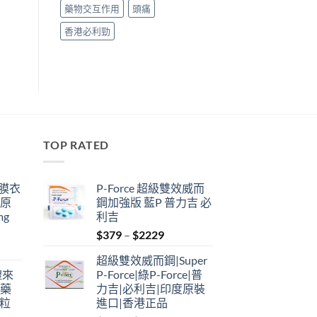
藥物交互作用
頭痛
香港必利勁
TOP RATED
鋼膜衣
P-Force 超級雙效威而
瑞原
鋼加強版 藍P 普力吉 必
mg
利吉
Price
$
379
–
$
2229
range:
超級雙效威而鋼|Super
$379
禮來
P-Force|綠P-Force|普
through
港藥
力吉|必利吉|印度原裝
$2229
4粒
進口|香港正品