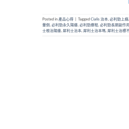
Posted in
產品心得
|
Tagged
Cialis 治本
,
必利勁上癮
暈倒
,
必利勁永久陽痿
,
必利勁療程
,
必利勁長期副作
士根治陽痿
,
犀利士治本
,
犀利士治本嗎
,
犀利士治標