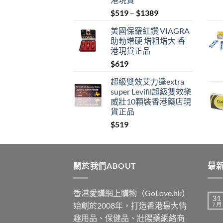
Price
$
519
–
$
1389
range:
美國保羅紅鑽 VIAGRA
$519
助勃增硬 增粗增大 香
through
港現貨正品
$1389
$
619
超級雙效艾力達extra
super Levifil超級雙效樂
威壯10顆裝香港藥店現
貨正品
$
519
關於我們ABOUT
最新
香港愛購網上購物（GoLove.hk）
31
始創於2008年，打造香港最大情
7 月
趣用品、保健品、壯陽藥網絡商