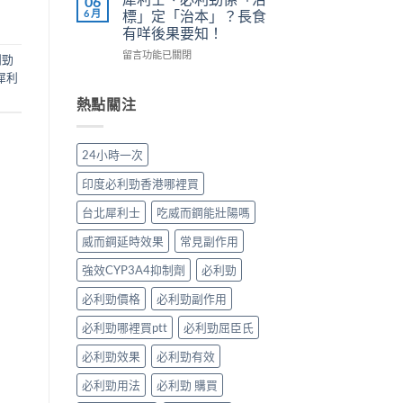
06
正
長
副
陽
6 月
標」定「治本」？長食
確
期
作
痿：
有咩後果要知！
用
比
用
晨
法〉
較：
在
與
勃
留言功能已關閉
利勁
中
邊
〈犀
增
好、
犀利
款
利
效
自
先
士、
全
慰
熱點關注
適
必
指
硬、
合
利
南，
唯
「長
勁
香
獨
24小時一次
期
係
港
同
管
「治
男
老
印度必利勁香港哪裡買
理」？〉
標」
性
婆
中
定
必
唔
台北犀利士
吃威而鋼能壯陽嗎
「治
讀〉
硬
本」？
中
——
威而鋼延時效果
常見副作用
長
呢
食
強效CYP3A4抑制劑
必利勁
類
有
ED
必利勁價格
必利勁副作用
咩
唔
後
係
必利勁哪裡買ptt
必利勁屈臣氏
果
「壞
要
咗」，
必利勁效果
必利勁有效
知！〉
係
中
心
必利勁用法
必利勁 購買
因