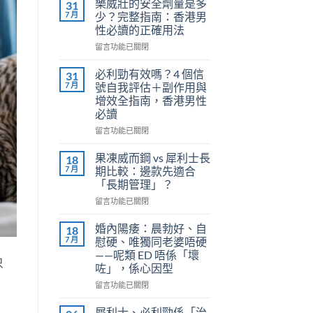
樂威壯的安全劑量是多
31
7 月
少？完整指南：香港男
性必讀的正確用法
在
留言功能已關閉
〈樂
威
必利勁有效嗎？4 個信
31
壯
7 月
號自我評估＋副作用與
的
增效全指南，香港男性
安
必讀
全
劑
在
留言功能已關閉
量
〈必
是
利
果凍威而鋼 vs 犀利士長
18
多
勁
7 月
期比較：邊款先適合
少？
有
「長期管理」？
完
效
整
在
嗎？
留言功能已關閉
指
〈果
4
南：
凍
個
婚內陽痿：晨勃好、自
18
香
威
信
7 月
慰硬、唯獨同老婆唔硬
港
而
號
——呢類 ED 唔係「壞
男
鋼
只
自
咗」，係心因型
性
vs
我
必
犀
評
在
留言功能已關閉
讀
利
估
〈婚
的
士
＋
內
犀利士、必利勁係「治