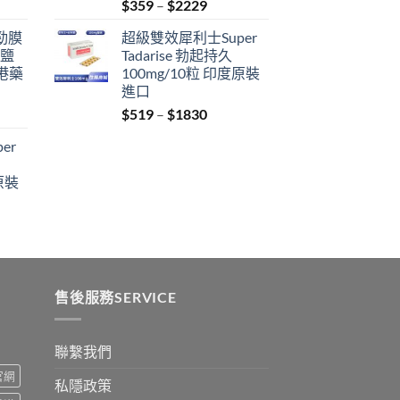
Price
$
359
–
$
2229
range:
利勁膜
超級雙效犀利士Super
$359
 鹽
Tadarise 勃起持久
through
港藥
100mg/10粒 印度原裝
$2229
進口
Price
$
519
–
$
1830
:
range:
er
$519
ugh
through
原裝
9
$1830
:
ugh
0
售後服務SERVICE
聯繫我們
s官網
私隱政策