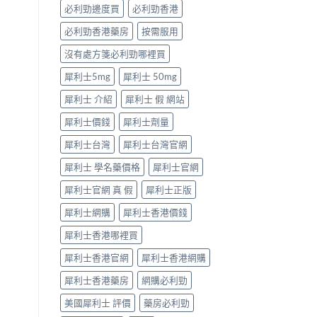
型〉
必利勁邊度買
必利勁香港
中
必利勁香港藥房
按需服用
沒有處方箋必利勁哪裡買
犀利士5mg
犀利士 50mg
犀利士 介紹
犀利士 假 網站
犀利士價錢
犀利士劑量
犀利士台灣
犀利士台灣官網
犀利士 學名藥價格
犀利士官網
犀利士官網 真 假
犀利士正版
犀利士網購
犀利士香港價錢
犀利士香港哪裡買
犀利士香港官網
犀利士香港網購
犀利士香港藥房
網購必利勁
美國犀利士 評價
藥房必利勁