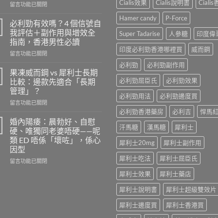
Cialis效果
Cialis說明書
Ciali
在
留言功能已關閉
〈樂
Hamer candy
P-Force
威
必利勁有效嗎？4 個信號自
壯
我評估＋副作用與增效全
Super Tadarise
人參糖
印度偉
的
指南，香港男性必讀
安
印度必利勁香港哪裡買
威而鋼
在
全
留言功能已關閉
〈必
劑
必利勁
必利勁副作用
利
量
果凍威而鋼 vs 犀利士長期
勁
是
必利勁屈臣氏
必利勁效果
比較：邊款先適合「長期
有
多
管理」？
效
少？
必利勁用法
必利勁邊度買
在
嗎？
留言功能已關閉
完
〈果
4
必利勁香港藥房
必利吉
悍馬
整
凍
個
指
婚內陽痿：晨勃好、自慰
汗馬糖
漢馬糖
犀利士
威
信
南：
硬、唯獨同老婆唔硬——呢
而
號
香
類 ED 唔係「壞咗」，係心
犀利士20mg
犀利士副作用
鋼
自
港
因型
vs
我
男
犀利士吃法
犀利士屈臣氏
犀
評
在
性
留言功能已關閉
利
估
〈婚
必
犀利士效果
犀利士藥店
士
＋
內
讀
長
副
陽
的
犀利士說明書
犀利士超級雙效片
期
作
痿：
正
比
用
晨
確
犀利士邊度買
犀利士香港買
較：
與
勃
用
邊