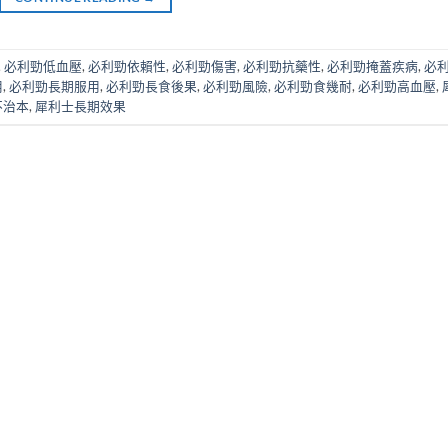
,
必利勁低血壓
,
必利勁依賴性
,
必利勁傷害
,
必利勁抗藥性
,
必利勁掩蓋疾病
,
必
用
,
必利勁長期服用
,
必利勁長食後果
,
必利勁風險
,
必利勁食幾耐
,
必利勁高血壓
,
不治本
,
犀利士長期效果