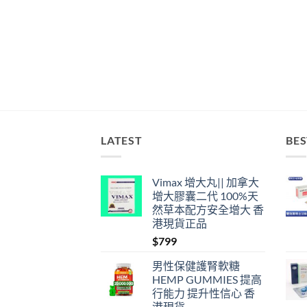
LATEST
BES
Vimax 增大丸|| 加拿大
增大膠囊二代 100%天
然草本配方安全增大 香
港現貨正品
$
799
男性保健護腎軟糖
HEMP GUMMIES 提高
行能力 提升性信心 香
港現貨