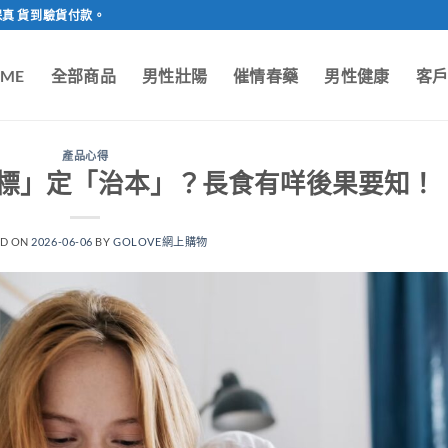
保真 貨到驗貨付款。
ME
全部商品
男性壯陽
催情春藥
男性健康
客
產品心得
標」定「治本」？長食有咩後果要知！
ED ON
2026-06-06
BY
GOLOVE網上購物