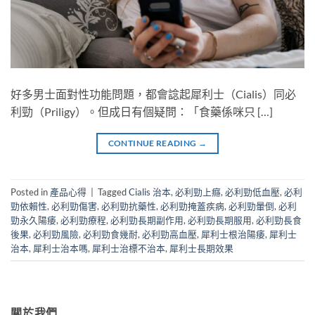
好多男士面對性功能問題，都會諗起犀利士（Cialis）同必
利勁（Priligy）。但成日有個疑問：「食藥係咪只 […]
CONTINUE READING
→
Posted in
產品心得
|
Tagged
Cialis 治本
,
必利勁上癮
,
必利勁低血壓
,
必利
勁依賴性
,
必利勁傷害
,
必利勁抗藥性
,
必利勁掩蓋疾病
,
必利勁暈倒
,
必利
勁永久陽痿
,
必利勁療程
,
必利勁長期副作用
,
必利勁長期服用
,
必利勁長食
後果
,
必利勁風險
,
必利勁食幾耐
,
必利勁高血壓
,
犀利士根治陽痿
,
犀利士
治本
,
犀利士治本嗎
,
犀利士治標不治本
,
犀利士長期效果
關於我們