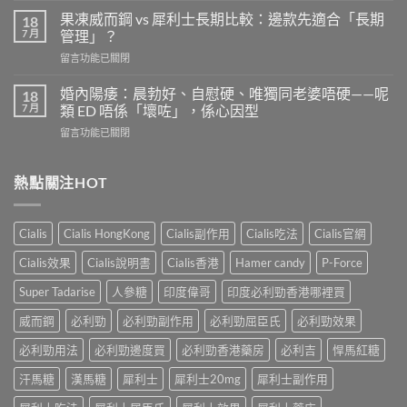
全
利
劑
果凍威而鋼 vs 犀利士長期比較：邊款先適合「長期
18
勁
量
7 月
管理」？
有
是
在
留言功能已關閉
效
多
〈果
嗎？
少？
凍
4
婚內陽痿：晨勃好、自慰硬、唯獨同老婆唔硬——呢
18
完
威
個
7 月
類 ED 唔係「壞咗」，係心因型
整
而
信
指
在
留言功能已關閉
鋼
號
南：
〈婚
vs
自
香
內
犀
我
港
陽
熱點關注HOT
利
評
男
痿：
士
估
性
晨
長
＋
必
勃
期
副
Cialis
Cialis HongKong
Cialis副作用
Cialis吃法
Cialis官網
讀
好、
比
作
的
自
較：
用
Cialis效果
Cialis說明書
Cialis香港
Hamer candy
P-Force
正
慰
邊
與
確
硬、
款
Super Tadarise
人參糖
印度偉哥
印度必利勁香港哪裡買
增
用
唯
先
效
法〉
獨
威而鋼
必利勁
必利勁副作用
必利勁屈臣氏
必利勁效果
適
全
中
同
合
指
老
必利勁用法
必利勁邊度買
必利勁香港藥房
必利吉
悍馬紅糖
「長
南，
婆
期
香
汗馬糖
漢馬糖
犀利士
犀利士20mg
犀利士副作用
唔
管
港
硬
理」？〉
男