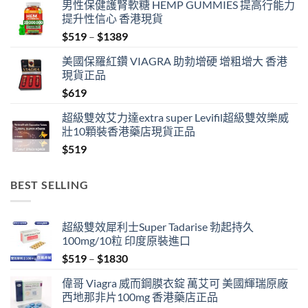
男性保健護腎軟糖 HEMP GUMMIES 提高行能力
提升性信心 香港現貨
Price
$
519
–
$
1389
range:
美國保羅紅鑽 VIAGRA 助勃增硬 增粗增大 香港
$519
現貨正品
through
$
619
$1389
超級雙效艾力達extra super Levifil超級雙效樂威
壯10顆裝香港藥店現貨正品
$
519
BEST SELLING
超級雙效犀利士Super Tadarise 勃起持久
100mg/10粒 印度原裝進口
Price
$
519
–
$
1830
range:
偉哥 Viagra 威而鋼膜衣錠 萬艾可 美國輝瑞原廠
$519
西地那非片100mg 香港藥店正品
through