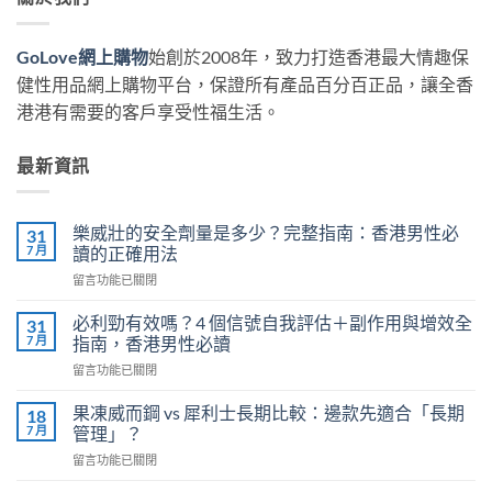
GoLove網上購物
始創於2008年，致力打造香港最大情趣保
健性用品網上購物平台，保證所有產品百分百正品，讓全香
港港有需要的客戶享受性福生活。
最新資訊
樂威壯的安全劑量是多少？完整指南：香港男性必
31
7 月
讀的正確用法
在
留言功能已關閉
〈樂
威
必利勁有效嗎？4 個信號自我評估＋副作用與增效全
31
壯
7 月
指南，香港男性必讀
的
在
留言功能已關閉
安
〈必
全
利
劑
果凍威而鋼 vs 犀利士長期比較：邊款先適合「長期
18
勁
量
7 月
管理」？
有
是
在
留言功能已關閉
效
多
〈果
嗎？
少？