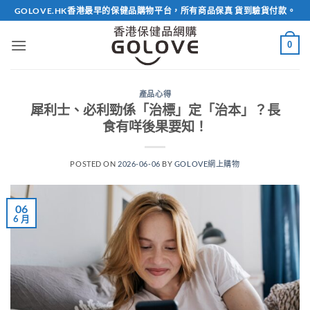
Skip
GOLOVE.HK香港最早的保健品購物平台，所有商品保真 貨到驗貨付款。
to
content
0
產品心得
犀利士、必利勁係「治標」定「治本」？長
食有咩後果要知！
POSTED ON
2026-06-06
BY
GOLOVE網上購物
06
6 月