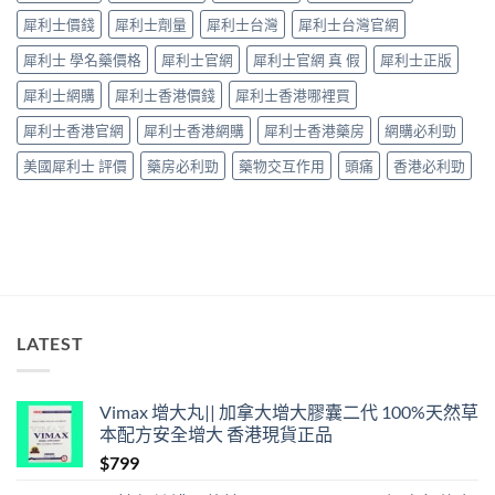
要
「壞
犀利士價錢
犀利士劑量
犀利士台灣
犀利士台灣官網
知！〉
咗」，
中
係
犀利士 學名藥價格
犀利士官網
犀利士官網 真 假
犀利士正版
心
因
犀利士網購
犀利士香港價錢
犀利士香港哪裡買
型〉
中
犀利士香港官網
犀利士香港網購
犀利士香港藥房
網購必利勁
美國犀利士 評價
藥房必利勁
藥物交互作用
頭痛
香港必利勁
LATEST
Vimax 增大丸|| 加拿大增大膠囊二代 100%天然草
本配方安全增大 香港現貨正品
$
799