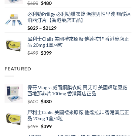
Original
Current
$
600
$
480
$1830
price
price
必利勁Priligy 必利勁膜衣錠 治療男性早洩 鹽酸達
was:
is:
泊西汀片【香港藥店正品】
$600.
$480.
Price
$
829
–
$
2129
range:
犀利士Cialis 美國禮來原廠 他達拉非 香港藥店正
$829
品 20mg 1盒/4粒
through
Original
Current
$
499
$
399
$2129
price
price
was:
is:
FEATURED
$499.
$399.
偉哥 Viagra 威而鋼膜衣錠 萬艾可 美國輝瑞原廠
西地那非片100mg 香港藥店正品
Original
Current
$
600
$
480
price
price
犀利士Cialis 美國禮來原廠 他達拉非 香港藥店正
was:
is:
品 20mg 1盒/4粒
$600.
$480.
Original
Current
$
499
$
399
price
price