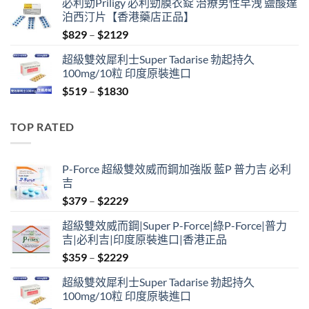
必利勁Priligy 必利勁膜衣錠 治療男性早洩 鹽酸達
was:
is:
泊西汀片【香港藥店正品】
$499.
$399.
Price
$
829
–
$
2129
range:
超級雙效犀利士Super Tadarise 勃起持久
$829
100mg/10粒 印度原裝進口
through
Price
$
519
–
$
1830
$2129
range:
$519
TOP RATED
through
$1830
P-Force 超級雙效威而鋼加強版 藍P 普力吉 必利
吉
Price
$
379
–
$
2229
range:
超級雙效威而鋼|Super P-Force|綠P-Force|普力
$379
吉|必利吉|印度原裝進口|香港正品
through
Price
$
359
–
$
2229
$2229
range:
超級雙效犀利士Super Tadarise 勃起持久
$359
100mg/10粒 印度原裝進口
through