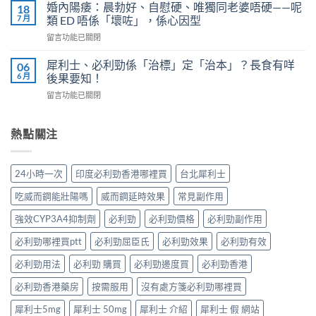
凍
4
婚內陽痿：晨勃好、自慰硬、唯獨同老婆唔硬——呢
18
完
威
個
7 月
類 ED 唔係「壞咗」，係心因型
整
而
信
指
在
留言功能已關閉
鋼
號
南：
〈婚
vs
自
香
內
犀
犀利士、必利勁係「治標」定「治本」？長食有咩
06
我
港
陽
利
6 月
後果要知！
評
男
痿：
士
估
性
在
留言功能已關閉
晨
長
＋
必
〈犀
勃
期
副
讀
利
好、
比
作
的
士、
熱點關注
自
較：
用
正
必
慰
邊
與
確
利
硬、
款
增
用
勁
唯
先
24小時一次
印度必利勁香港哪裡買
台北犀利士
效
法〉
係
獨
適
全
中
「治
同
合
吃威而鋼能壯陽嗎
威而鋼延時效果
常見副作用
指
標」
老
「長
南，
定
婆
強效CYP3A4抑制劑
必利勁
必利勁價格
必利勁副作用
期
香
「治
唔
管
港
本」？
必利勁哪裡買ptt
必利勁屈臣氏
必利勁效果
必利勁有效
硬
理」？〉
男
長
——
中
性
食
必利勁用法
必利勁 購買
必利勁邊度買
必利勁香港
呢
必
有
類
讀〉
必利勁香港藥房
按需服用
沒有處方箋必利勁哪裡買
咩
ED
中
後
唔
犀利士5mg
犀利士 50mg
犀利士 介紹
犀利士 假 網站
果
係