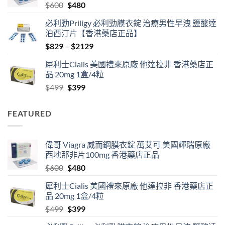
Original
Current
$
600
$
480
$1830
price
price
必利勁Priligy 必利勁膜衣錠 治療男性早洩 鹽酸達
was:
is:
泊西汀片【香港藥店正品】
$600.
$480.
Price
$
829
–
$
2129
range:
犀利士Cialis 美國禮來原廠 他達拉非 香港藥店正
$829
品 20mg 1盒/4粒
through
Original
Current
$
499
$
399
$2129
price
price
was:
is:
FEATURED
$499.
$399.
偉哥 Viagra 威而鋼膜衣錠 萬艾可 美國輝瑞原廠
西地那非片100mg 香港藥店正品
Original
Current
$
600
$
480
price
price
犀利士Cialis 美國禮來原廠 他達拉非 香港藥店正
was:
is:
品 20mg 1盒/4粒
$600.
$480.
Original
Current
$
499
$
399
price
price