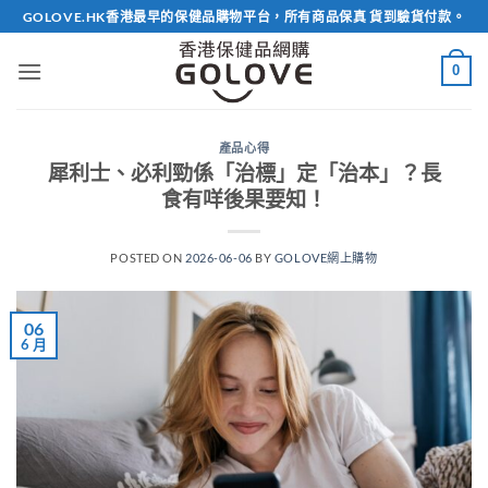
Skip
GOLOVE.HK香港最早的保健品購物平台，所有商品保真 貨到驗貨付款。
to
content
0
產品心得
犀利士、必利勁係「治標」定「治本」？長
食有咩後果要知！
POSTED ON
2026-06-06
BY
GOLOVE網上購物
06
6 月