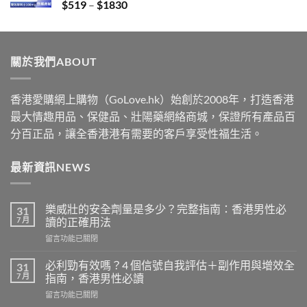
Price
$
519
–
$
1830
$2229
range:
$519
through
關於我們ABOUT
$1830
香港愛購網上購物（GoLove.hk）始創於2008年，打造香港
最大情趣用品、保健品、壯陽藥網絡商城，保證所有產品百
分百正品，讓全香港港有需要的客戶享受性福生活。
最新資訊NEWS
樂威壯的安全劑量是多少？完整指南：香港男性必
31
7 月
讀的正確用法
在
留言功能已關閉
〈樂
威
必利勁有效嗎？4 個信號自我評估＋副作用與增效全
31
壯
7 月
指南，香港男性必讀
的
在
留言功能已關閉
安
〈必