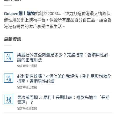
GoLove網上購物
始創於2008年，致力打造香港最大情趣保
健性用品網上購物平台，保證所有產品百分百正品，讓全香
港港有需要的客戶享受性福生活。
最新資訊
樂威壯的安全劑量是多少？完整指南：香港男性必
31
7 月
讀的正確用法
在
留言功能已關閉
〈樂
威
必利勁有效嗎？4 個信號自我評估＋副作用與增效全
31
壯
7 月
指南，香港男性必讀
的
在
留言功能已關閉
安
〈必
全
利
劑
果凍威而鋼 vs 犀利士長期比較：邊款先適合「長期
18
勁
量
7 月
管理」？
有
是
在
留言功能已關閉
效
多
〈果
嗎？
少？