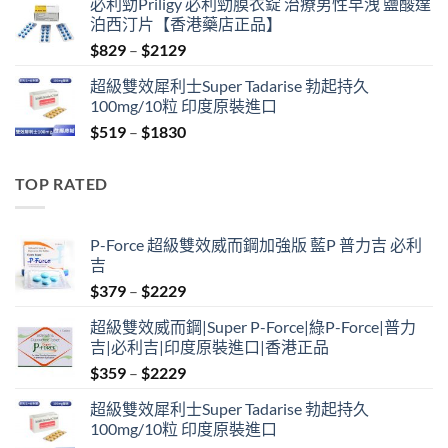
必利勁Priligy 必利勁膜衣錠 治療男性早洩 鹽酸達
was:
is:
泊西汀片【香港藥店正品】
$499.
$399.
Price
$
829
–
$
2129
range:
超級雙效犀利士Super Tadarise 勃起持久
$829
100mg/10粒 印度原裝進口
through
Price
$
519
–
$
1830
$2129
range:
$519
TOP RATED
through
$1830
P-Force 超級雙效威而鋼加強版 藍P 普力吉 必利
吉
Price
$
379
–
$
2229
range:
超級雙效威而鋼|Super P-Force|綠P-Force|普力
$379
吉|必利吉|印度原裝進口|香港正品
through
Price
$
359
–
$
2229
$2229
range:
超級雙效犀利士Super Tadarise 勃起持久
$359
100mg/10粒 印度原裝進口
through