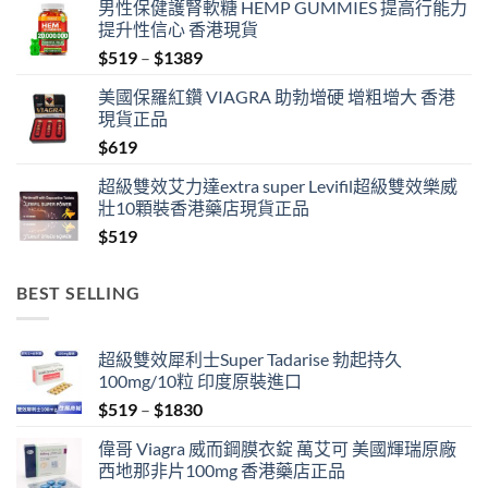
男性保健護腎軟糖 HEMP GUMMIES 提高行能力
提升性信心 香港現貨
Price
$
519
–
$
1389
range:
美國保羅紅鑽 VIAGRA 助勃增硬 增粗增大 香港
$519
現貨正品
through
$
619
$1389
超級雙效艾力達extra super Levifil超級雙效樂威
壯10顆裝香港藥店現貨正品
$
519
BEST SELLING
超級雙效犀利士Super Tadarise 勃起持久
100mg/10粒 印度原裝進口
Price
$
519
–
$
1830
range:
偉哥 Viagra 威而鋼膜衣錠 萬艾可 美國輝瑞原廠
$519
西地那非片100mg 香港藥店正品
through