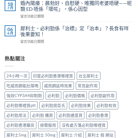
凍
4
婚內陽痿：晨勃好、自慰硬、唯獨同老婆唔硬——呢
18
完
威
個
7 月
類 ED 唔係「壞咗」，係心因型
整
而
信
指
在
留言功能已關閉
鋼
號
南：
〈婚
vs
自
香
內
犀
犀利士、必利勁係「治標」定「治本」？長食有咩
06
我
港
陽
利
6 月
後果要知！
評
男
痿：
士
估
性
在
留言功能已關閉
晨
長
＋
必
〈犀
勃
期
副
讀
利
好、
比
作
的
士、
熱點關注
自
較：
用
正
必
慰
邊
與
確
利
硬、
款
增
用
勁
唯
先
24小時一次
印度必利勁香港哪裡買
台北犀利士
效
法〉
係
獨
適
全
中
「治
同
合
吃威而鋼能壯陽嗎
威而鋼延時效果
常見副作用
指
標」
老
「長
南，
定
婆
強效CYP3A4抑制劑
必利勁
必利勁價格
必利勁副作用
期
香
「治
唔
管
港
本」？
必利勁哪裡買ptt
必利勁屈臣氏
必利勁效果
必利勁有效
硬
理」？〉
男
長
——
中
性
食
必利勁用法
必利勁 購買
必利勁邊度買
必利勁香港
呢
必
有
類
讀〉
必利勁香港藥房
按需服用
沒有處方箋必利勁哪裡買
咩
ED
中
後
唔
犀利士5mg
犀利士 50mg
犀利士 介紹
犀利士 假 網站
果
係