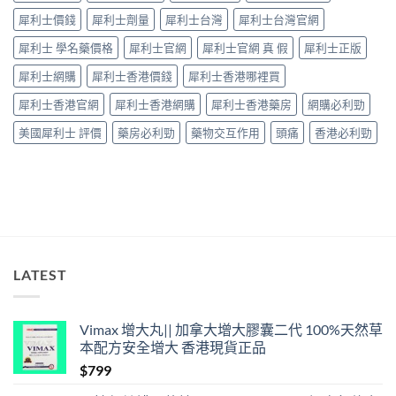
要
「壞
犀利士價錢
犀利士劑量
犀利士台灣
犀利士台灣官網
知！〉
咗」，
中
係
犀利士 學名藥價格
犀利士官網
犀利士官網 真 假
犀利士正版
心
因
犀利士網購
犀利士香港價錢
犀利士香港哪裡買
型〉
中
犀利士香港官網
犀利士香港網購
犀利士香港藥房
網購必利勁
美國犀利士 評價
藥房必利勁
藥物交互作用
頭痛
香港必利勁
LATEST
Vimax 增大丸|| 加拿大增大膠囊二代 100%天然草
本配方安全增大 香港現貨正品
$
799