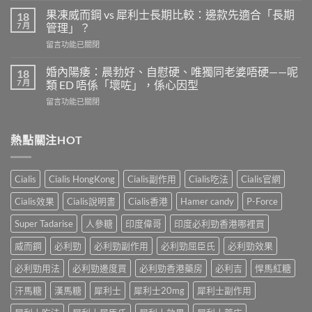
全
利
劑
果凍威而鋼 vs 犀利士長期比較：邊款先適合「長期
18
勁
量
7 月
管理」？
有
是
在
留言功能已關閉
效
多
〈果
嗎？
少？
凍
4
婚內陽痿：晨勃好、自慰硬、唯獨同老婆唔硬——呢
18
完
威
個
7 月
類 ED 唔係「壞咗」，係心因型
整
而
信
指
在
留言功能已關閉
鋼
號
南：
〈婚
vs
自
香
內
犀
我
港
陽
熱點關注HOT
利
評
男
痿：
士
估
性
晨
長
＋
必
勃
期
副
Cialis
Cialis HongKong
Cialis副作用
Cialis吃法
Cialis官網
讀
好、
比
作
的
自
較：
用
Cialis效果
Cialis說明書
Cialis香港
Hamer candy
P-Force
正
慰
邊
與
確
硬、
款
Super Tadarise
人參糖
印度偉哥
印度必利勁香港哪裡買
增
用
唯
先
效
法〉
獨
威而鋼
必利勁
必利勁副作用
必利勁屈臣氏
必利勁效果
適
全
中
同
合
指
老
必利勁用法
必利勁邊度買
必利勁香港藥房
必利吉
悍馬紅糖
「長
南，
婆
期
香
汗馬糖
漢馬糖
犀利士
犀利士20mg
犀利士副作用
唔
管
港
硬
理」？〉
男