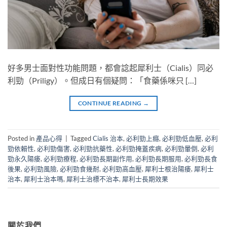
好多男士面對性功能問題，都會諗起犀利士（Cialis）同必
利勁（Priligy）。但成日有個疑問：「食藥係咪只 […]
CONTINUE READING
→
Posted in
產品心得
|
Tagged
Cialis 治本
,
必利勁上癮
,
必利勁低血壓
,
必利
勁依賴性
,
必利勁傷害
,
必利勁抗藥性
,
必利勁掩蓋疾病
,
必利勁暈倒
,
必利
勁永久陽痿
,
必利勁療程
,
必利勁長期副作用
,
必利勁長期服用
,
必利勁長食
後果
,
必利勁風險
,
必利勁食幾耐
,
必利勁高血壓
,
犀利士根治陽痿
,
犀利士
治本
,
犀利士治本嗎
,
犀利士治標不治本
,
犀利士長期效果
關於我們