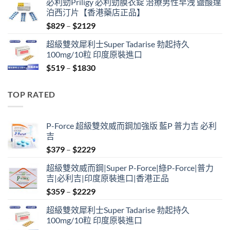
必利勁Priligy 必利勁膜衣錠 治療男性早洩 鹽酸達
was:
is:
泊西汀片【香港藥店正品】
$499.
$399.
Price
$
829
–
$
2129
range:
超級雙效犀利士Super Tadarise 勃起持久
$829
100mg/10粒 印度原裝進口
through
Price
$
519
–
$
1830
$2129
range:
$519
TOP RATED
through
$1830
P-Force 超級雙效威而鋼加強版 藍P 普力吉 必利
吉
Price
$
379
–
$
2229
range:
超級雙效威而鋼|Super P-Force|綠P-Force|普力
$379
吉|必利吉|印度原裝進口|香港正品
through
Price
$
359
–
$
2229
$2229
range:
超級雙效犀利士Super Tadarise 勃起持久
$359
100mg/10粒 印度原裝進口
through