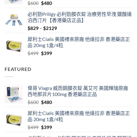
Original
Current
$
600
$
480
$1830
price
price
必利勁Priligy 必利勁膜衣錠 治療男性早洩 鹽酸達
was:
is:
泊西汀片【香港藥店正品】
$600.
$480.
Price
$
829
–
$
2129
range:
犀利士Cialis 美國禮來原廠 他達拉非 香港藥店正
$829
品 20mg 1盒/4粒
through
Original
Current
$
499
$
399
$2129
price
price
was:
is:
FEATURED
$499.
$399.
偉哥 Viagra 威而鋼膜衣錠 萬艾可 美國輝瑞原廠
西地那非片100mg 香港藥店正品
Original
Current
$
600
$
480
price
price
犀利士Cialis 美國禮來原廠 他達拉非 香港藥店正
was:
is:
品 20mg 1盒/4粒
$600.
$480.
Original
Current
$
499
$
399
price
price