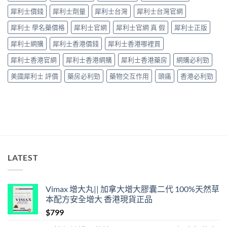
要
「壞
犀利士價錢
犀利士劑量
犀利士台灣
犀利士台灣官網
知！〉
咗」，
中
係
犀利士 學名藥價格
犀利士官網
犀利士官網 真 假
犀利士正版
心
因
犀利士網購
犀利士香港價錢
犀利士香港哪裡買
型〉
中
犀利士香港官網
犀利士香港網購
犀利士香港藥房
網購必利勁
美國犀利士 評價
藥房必利勁
藥物交互作用
頭痛
香港必利勁
LATEST
Vimax 增大丸|| 加拿大增大膠囊二代 100%天然草
本配方安全增大 香港現貨正品
$
799