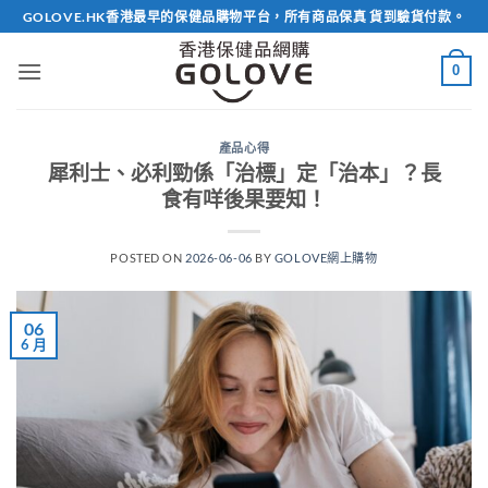
Skip
GOLOVE.HK香港最早的保健品購物平台，所有商品保真 貨到驗貨付款。
to
content
0
產品心得
犀利士、必利勁係「治標」定「治本」？長
食有咩後果要知！
POSTED ON
2026-06-06
BY
GOLOVE網上購物
06
6 月