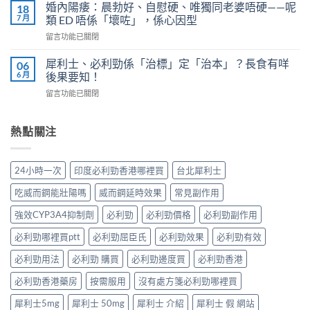
凍
4
婚內陽痿：晨勃好、自慰硬、唯獨同老婆唔硬——呢
18
完
威
個
7 月
類 ED 唔係「壞咗」，係心因型
整
而
信
指
在
留言功能已關閉
鋼
號
南：
〈婚
vs
自
香
內
犀
犀利士、必利勁係「治標」定「治本」？長食有咩
06
我
港
陽
利
6 月
後果要知！
評
男
痿：
士
估
性
在
留言功能已關閉
晨
長
＋
必
〈犀
勃
期
副
讀
利
好、
比
作
的
士、
熱點關注
自
較：
用
正
必
慰
邊
與
確
利
硬、
款
增
用
勁
唯
先
24小時一次
印度必利勁香港哪裡買
台北犀利士
效
法〉
係
獨
適
全
中
「治
同
合
吃威而鋼能壯陽嗎
威而鋼延時效果
常見副作用
指
標」
老
「長
南，
定
婆
強效CYP3A4抑制劑
必利勁
必利勁價格
必利勁副作用
期
香
「治
唔
管
港
本」？
必利勁哪裡買ptt
必利勁屈臣氏
必利勁效果
必利勁有效
硬
理」？〉
男
長
——
中
性
食
必利勁用法
必利勁 購買
必利勁邊度買
必利勁香港
呢
必
有
類
讀〉
必利勁香港藥房
按需服用
沒有處方箋必利勁哪裡買
咩
ED
中
後
唔
犀利士5mg
犀利士 50mg
犀利士 介紹
犀利士 假 網站
果
係