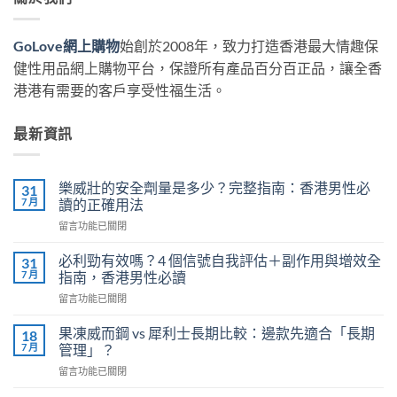
GoLove網上購物
始創於2008年，致力打造香港最大情趣保
健性用品網上購物平台，保證所有產品百分百正品，讓全香
港港有需要的客戶享受性福生活。
最新資訊
樂威壯的安全劑量是多少？完整指南：香港男性必
31
7 月
讀的正確用法
在
留言功能已關閉
〈樂
威
必利勁有效嗎？4 個信號自我評估＋副作用與增效全
31
壯
7 月
指南，香港男性必讀
的
在
留言功能已關閉
安
〈必
全
利
劑
果凍威而鋼 vs 犀利士長期比較：邊款先適合「長期
18
勁
量
7 月
管理」？
有
是
在
留言功能已關閉
效
多
〈果
嗎？
少？