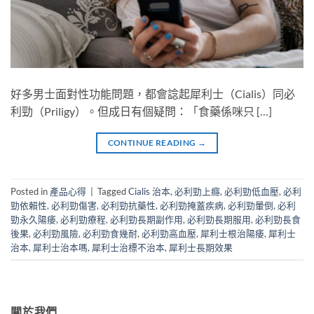
好多男士面對性功能問題，都會諗起犀利士（Cialis）同必
利勁（Priligy）。但成日有個疑問：「食藥係咪只 […]
CONTINUE READING
→
Posted in
產品心得
|
Tagged
Cialis 治本
,
必利勁上癮
,
必利勁低血壓
,
必利
勁依賴性
,
必利勁傷害
,
必利勁抗藥性
,
必利勁掩蓋疾病
,
必利勁暈倒
,
必利
勁永久陽痿
,
必利勁療程
,
必利勁長期副作用
,
必利勁長期服用
,
必利勁長食
後果
,
必利勁風險
,
必利勁食幾耐
,
必利勁高血壓
,
犀利士根治陽痿
,
犀利士
治本
,
犀利士治本嗎
,
犀利士治標不治本
,
犀利士長期效果
關於我們