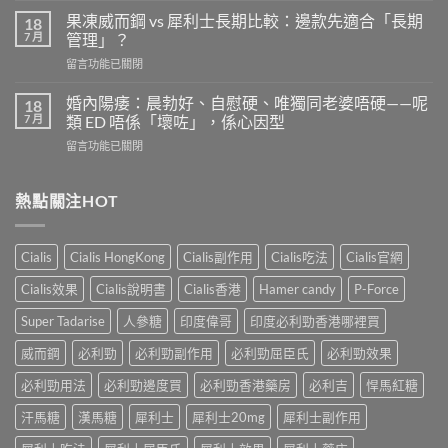
全
利
劑
果凍威而鋼 vs 犀利士長期比較：邊款先適合「長期
18
勁
量
7 月
管理」？
有
是
在
留言功能已關閉
效
多
〈果
嗎？
少？
凍
4
婚內陽痿：晨勃好、自慰硬、唯獨同老婆唔硬——呢
18
完
威
個
7 月
類 ED 唔係「壞咗」，係心因型
整
而
信
指
在
留言功能已關閉
鋼
號
南：
〈婚
vs
自
香
內
犀
我
港
陽
熱點關注HOT
利
評
男
痿：
士
估
性
晨
長
＋
必
勃
期
副
Cialis
Cialis HongKong
Cialis副作用
Cialis吃法
Cialis官網
讀
好、
比
作
的
自
較：
用
Cialis效果
Cialis說明書
Cialis香港
Hamer candy
P-Force
正
慰
邊
與
確
硬、
款
Super Tadarise
人參糖
印度偉哥
印度必利勁香港哪裡買
增
用
唯
先
效
法〉
獨
威而鋼
必利勁
必利勁副作用
必利勁屈臣氏
必利勁效果
適
全
中
同
合
指
老
必利勁用法
必利勁邊度買
必利勁香港藥房
必利吉
悍馬紅糖
「長
南，
婆
期
香
汗馬糖
漢馬糖
犀利士
犀利士20mg
犀利士副作用
唔
管
港
硬
理」？〉
男