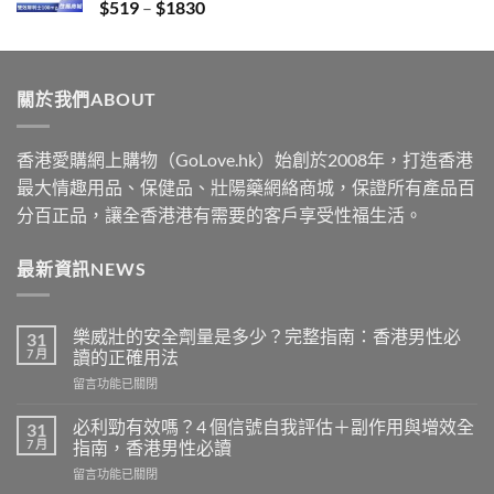
Price
$
519
–
$
1830
$2229
range:
$519
through
關於我們ABOUT
$1830
香港愛購網上購物（GoLove.hk）始創於2008年，打造香港
最大情趣用品、保健品、壯陽藥網絡商城，保證所有產品百
分百正品，讓全香港港有需要的客戶享受性福生活。
最新資訊NEWS
樂威壯的安全劑量是多少？完整指南：香港男性必
31
7 月
讀的正確用法
在
留言功能已關閉
〈樂
威
必利勁有效嗎？4 個信號自我評估＋副作用與增效全
31
壯
7 月
指南，香港男性必讀
的
在
留言功能已關閉
安
〈必