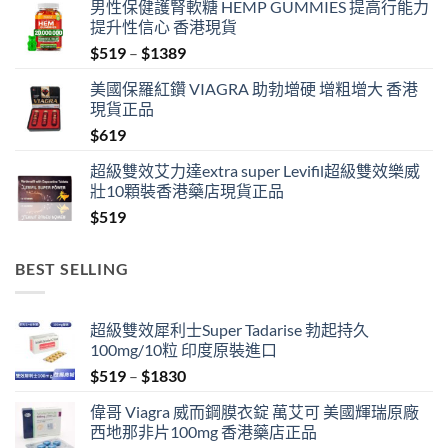
男性保健護腎軟糖 HEMP GUMMIES 提高行能力
提升性信心 香港現貨
Price
$
519
–
$
1389
range:
美國保羅紅鑽 VIAGRA 助勃增硬 增粗增大 香港
$519
現貨正品
through
$
619
$1389
超級雙效艾力達extra super Levifil超級雙效樂威
壯10顆裝香港藥店現貨正品
$
519
BEST SELLING
超級雙效犀利士Super Tadarise 勃起持久
100mg/10粒 印度原裝進口
Price
$
519
–
$
1830
range:
偉哥 Viagra 威而鋼膜衣錠 萬艾可 美國輝瑞原廠
$519
西地那非片100mg 香港藥店正品
through