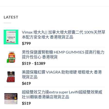
LATEST
Vimax 增大丸|| 加拿大增大膠囊二代 100%天然草
本配方安全增大 香港現貨正品
$
799
男性保健護腎軟糖 HEMP GUMMIES 提高行能力
提升性信心 香港現貨
Price
$
519
–
$
1389
range:
美國保羅紅鑽 VIAGRA 助勃增硬 增粗增大 香港
$519
現貨正品
through
$
619
$1389
超級雙效艾力達extra super Levifil超級雙效樂威
壯10顆裝香港藥店現貨正品
$
519