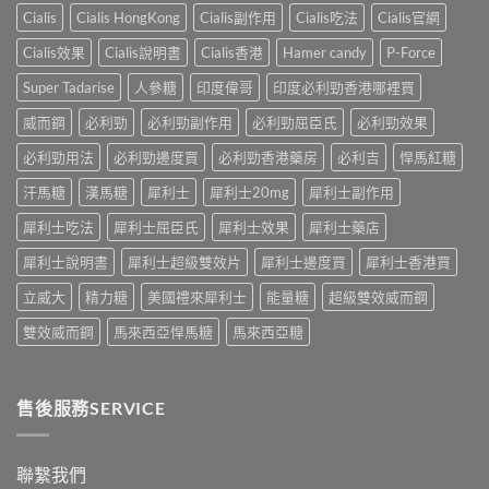
勃
期
副
Cialis
Cialis HongKong
Cialis副作用
Cialis吃法
Cialis官網
讀
好、
比
作
的
自
較：
用
Cialis效果
Cialis說明書
Cialis香港
Hamer candy
P-Force
正
慰
邊
與
確
硬、
款
Super Tadarise
人參糖
印度偉哥
印度必利勁香港哪裡買
增
用
唯
先
效
法〉
獨
威而鋼
必利勁
必利勁副作用
必利勁屈臣氏
必利勁效果
適
全
中
同
合
指
老
必利勁用法
必利勁邊度買
必利勁香港藥房
必利吉
悍馬紅糖
「長
南，
婆
期
香
汗馬糖
漢馬糖
犀利士
犀利士20mg
犀利士副作用
唔
管
港
硬
理」？〉
男
犀利士吃法
犀利士屈臣氏
犀利士效果
犀利士藥店
——
中
性
呢
必
犀利士說明書
犀利士超級雙效片
犀利士邊度買
犀利士香港買
類
讀〉
ED
中
立威大
精力糖
美國禮來犀利士
能量糖
超級雙效威而鋼
唔
係
雙效威而鋼
馬來西亞悍馬糖
馬來西亞糖
「壞
咗」，
係
心
售後服務SERVICE
因
型〉
中
聯繫我們