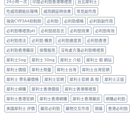
先
24小時一次
印度必利勁香港哪裡買
台北犀利士
效
法〉
係
獨
適
全
中
「治
同
合
吃威而鋼能壯陽嗎
威而鋼延時效果
常見副作用
指
標」
老
「長
南，
定
婆
強效CYP3A4抑制劑
必利勁
必利勁價格
必利勁副作用
期
香
「治
唔
管
港
本」？
必利勁哪裡買ptt
必利勁屈臣氏
必利勁效果
必利勁有效
硬
理」？〉
男
長
——
中
性
食
必利勁用法
必利勁 購買
必利勁邊度買
必利勁香港
呢
必
有
類
讀〉
必利勁香港藥房
按需服用
沒有處方箋必利勁哪裡買
咩
ED
中
後
唔
犀利士5mg
犀利士 50mg
犀利士 介紹
犀利士 假 網站
果
係
要
「壞
犀利士價錢
犀利士劑量
犀利士台灣
犀利士台灣官網
知！〉
咗」，
中
係
犀利士 學名藥價格
犀利士官網
犀利士官網 真 假
犀利士正版
心
因
犀利士網購
犀利士香港價錢
犀利士香港哪裡買
型〉
中
犀利士香港官網
犀利士香港網購
犀利士香港藥房
網購必利勁
美國犀利士 評價
藥房必利勁
藥物交互作用
頭痛
香港必利勁