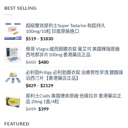
BEST SELLING
超級雙效犀利士Super Tadarise 勃起持久
100mg/10粒 印度原裝進口
Price
$
519
–
$
1830
range:
偉哥 Viagra 威而鋼膜衣錠 萬艾可 美國輝瑞原廠
$519
西地那非片100mg 香港藥店正品
through
Original
Current
$
600
$
480
$1830
price
price
必利勁Priligy 必利勁膜衣錠 治療男性早洩 鹽酸達
was:
is:
泊西汀片【香港藥店正品】
$600.
$480.
Price
$
829
–
$
2129
range:
犀利士Cialis 美國禮來原廠 他達拉非 香港藥店正
$829
品 20mg 1盒/4粒
through
Original
Current
$
499
$
399
$2129
price
price
was:
is:
FEATURED
$499.
$399.