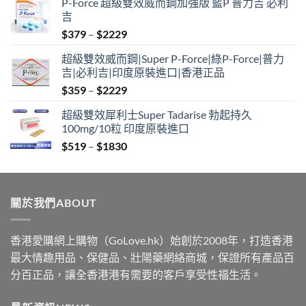
P-Force 超級雙效威而鋼加強版 藍P 普力吉 必利
吉
Price
$
379
–
$
2229
range:
超級雙效威而鋼|Super P-Force|綠P-Force|普力
$379
吉|必利吉|印度原裝進口|香港正品
through
Price
$
359
–
$
2229
$2229
range:
超級雙效犀利士Super Tadarise 勃起持久
$359
100mg/10粒 印度原裝進口
through
Price
$
519
–
$
1830
$2229
range:
$519
through
關於我們ABOUT
$1830
香港愛購網上購物（GoLove.hk）始創於2008年，打造香港
最大情趣用品、保健品、壯陽藥網絡商城，保證所有產品百
分百正品，讓全香港港有需要的客戶享受性福生活。