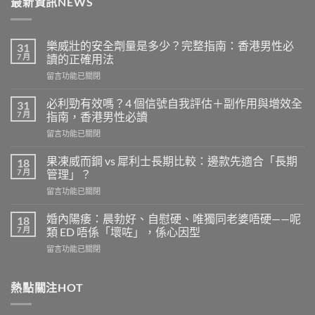
最新資訊NEWS
樂威壯的安全劑量是多少？完整指南：香港男性必
31
7 月
讀的正確用法
在
留言功能已關閉
〈樂
威
必利勁有效嗎？4 個信號自我評估＋副作用與增效全
31
壯
7 月
指南，香港男性必讀
的
在
留言功能已關閉
安
〈必
全
利
劑
果凍威而鋼 vs 犀利士長期比較：邊款先適合「長期
18
勁
量
7 月
管理」？
有
是
在
留言功能已關閉
效
多
〈果
嗎？
少？
凍
4
婚內陽痿：晨勃好、自慰硬、唯獨同老婆唔硬——呢
18
完
威
個
7 月
類 ED 唔係「壞咗」，係心因型
整
而
信
指
在
留言功能已關閉
鋼
號
南：
〈婚
vs
自
香
內
犀
我
港
陽
熱點關注HOT
利
評
男
痿：
士
估
性
晨
長
＋
必