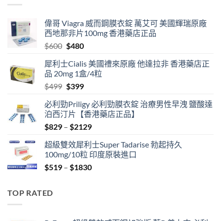
偉哥 Viagra 威而鋼膜衣錠 萬艾可 美國輝瑞原廠
西地那非片100mg 香港藥店正品
Original
Current
$
600
$
480
price
price
犀利士Cialis 美國禮來原廠 他達拉非 香港藥店正
was:
is:
品 20mg 1盒/4粒
$600.
$480.
Original
Current
$
499
$
399
price
price
必利勁Priligy 必利勁膜衣錠 治療男性早洩 鹽酸達
was:
is:
泊西汀片【香港藥店正品】
$499.
$399.
Price
$
829
–
$
2129
range:
超級雙效犀利士Super Tadarise 勃起持久
$829
100mg/10粒 印度原裝進口
through
Price
$
519
–
$
1830
$2129
range:
$519
TOP RATED
through
$1830