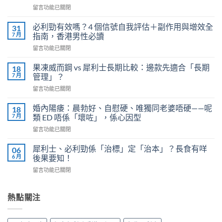
在
留言功能已關閉
〈樂
威
必利勁有效嗎？4 個信號自我評估＋副作用與增效全
31
壯
7 月
指南，香港男性必讀
的
在
留言功能已關閉
安
〈必
全
利
劑
果凍威而鋼 vs 犀利士長期比較：邊款先適合「長期
18
勁
量
7 月
管理」？
有
是
在
留言功能已關閉
效
多
〈果
嗎？
少？
凍
4
婚內陽痿：晨勃好、自慰硬、唯獨同老婆唔硬——呢
18
完
威
個
7 月
類 ED 唔係「壞咗」，係心因型
整
而
信
指
在
留言功能已關閉
鋼
號
南：
〈婚
vs
自
香
內
犀
犀利士、必利勁係「治標」定「治本」？長食有咩
06
我
港
陽
利
6 月
後果要知！
評
男
痿：
士
估
性
在
留言功能已關閉
晨
長
＋
必
〈犀
勃
期
副
讀
利
好、
比
作
的
士、
熱點關注
自
較：
用
正
必
慰
邊
與
確
利
硬、
款
增
用
勁
唯