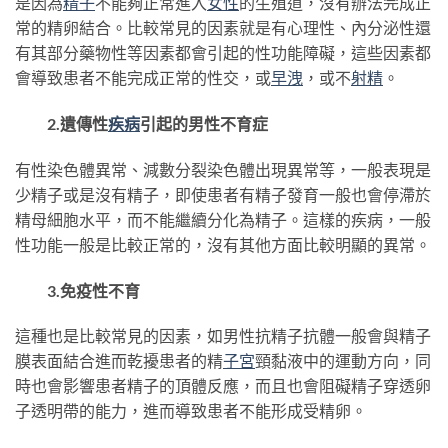
是因為
精子
不能夠正常進入
女性
的生殖道，沒有辦法完成正
常的精卵結合。比較常見的因素就是有心理性、內分泌性還
有其部分藥物性等因素都會引起的性功能障礙，這些因素都
會導致患者不能完成正常的性交，或
早洩
，或不
射精
。
2.遺傳性
疾病
引起的男性不育症
有性染色體異常、減數分裂染色體出現異常等，一般表現是
少精子或是沒有精子，即使患者有精子發育一般也會停滯於
精母細胞水平，而不能繼續分化為精子。這樣的疾病，一般
性功能一般是比較正常的，沒有其他方面比較明顯的異常。
3.免疫性不育
這種也是比較常見的因素，如男性抗精子抗體一般會與精子
膜表面結合進而乾擾患者的精
子宮
頸黏液中的運動方向，同
時也會影響患者精子的頂體反應，而且也會阻礙精子穿透卵
子透明帶的能力，進而導致患者不能形成受精卵。