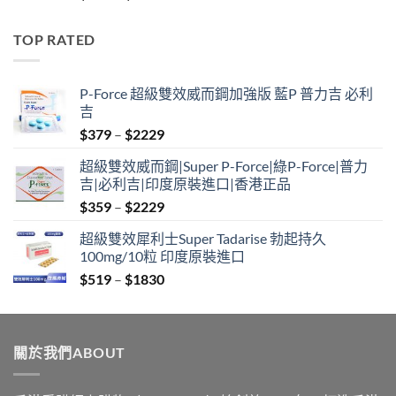
range:
$519
TOP RATED
through
$1830
P-Force 超級雙效威而鋼加強版 藍P 普力吉 必利
吉
Price
$
379
–
$
2229
range:
超級雙效威而鋼|Super P-Force|綠P-Force|普力
$379
吉|必利吉|印度原裝進口|香港正品
through
Price
$
359
–
$
2229
$2229
range:
超級雙效犀利士Super Tadarise 勃起持久
$359
100mg/10粒 印度原裝進口
through
Price
$
519
–
$
1830
$2229
range:
$519
through
關於我們ABOUT
$1830