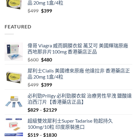
品 20mg 1盒/4粒
through
Original
Current
$
499
$
399
$2129
price
price
was:
is:
FEATURED
$499.
$399.
偉哥 Viagra 威而鋼膜衣錠 萬艾可 美國輝瑞原廠
西地那非片100mg 香港藥店正品
Original
Current
$
600
$
480
price
price
犀利士Cialis 美國禮來原廠 他達拉非 香港藥店正
was:
is:
品 20mg 1盒/4粒
$600.
$480.
Original
Current
$
499
$
399
price
price
必利勁Priligy 必利勁膜衣錠 治療男性早洩 鹽酸達
was:
is:
泊西汀片【香港藥店正品】
$499.
$399.
Price
$
829
–
$
2129
range:
超級雙效犀利士Super Tadarise 勃起持久
$829
100mg/10粒 印度原裝進口
through
Price
$
519
–
$
1830
$2129