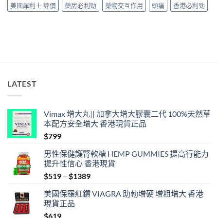
美國犀利士 評價
藥房必利勁
藥物交互作用
頭痛
香港必利勁
LATEST
Vimax 增大丸|| 加拿大增大膠囊二代 100%天然草
本配方安全增大 香港現貨正品
$
799
男性保健護腎軟糖 HEMP GUMMIES 提高行能力
提升性信心 香港現貨
Price
$
519
–
$
1389
range:
美國保羅紅鑽 VIAGRA 助勃增硬 增粗增大 香港
$519
現貨正品
through
$
619
$1389