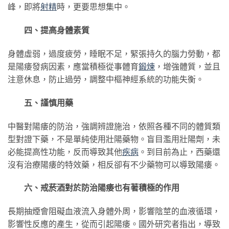
峰，即將
射精
時，更要思想集中。
四、提高身體素質
身體虛弱，過度疲勞，睡眠不足，緊張持久的腦力勞動，都
是陽痿發病因素，應當積極從事體育
鍛煉
，增強體質，並且
注意休息，防止過勞，調整中樞神經系統的功能失衡。
五、謹慎用藥
中醫對陽痿的防治，強調辨證施治，依照各種不同的體質類
型對證下藥，不是單純使用壯陽藥物。盲目濫用壯陽劑，未
必能提高性功能，反而導致其他
疾病
。到目前為止，西藥還
沒有治療陽痿的特效藥，相反卻有不少藥物可以導致陽痿。
六、戒菸酒對於防治陽痿也有著積極的作用
長期抽煙會阻礙血液流入身體外周，影響陰莖的血液循環，
影響性反應的產生，從而引起陽痿。國外研究者指出，導致