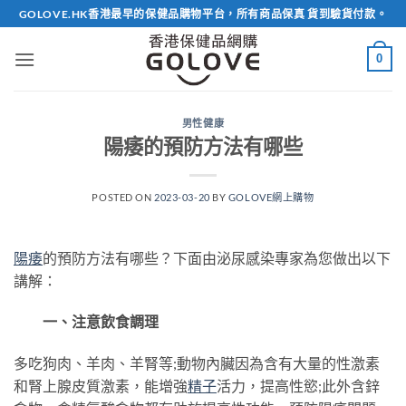
Skip
GOLOVE.HK香港最早的保健品購物平台，所有商品保真 貨到驗貨付款。
to
content
0
男性健康
陽痿的預防方法有哪些
POSTED ON
2023-03-20
BY
GOLOVE網上購物
陽痿
的預防方法有哪些？下面由泌尿感染專家為您做出以下
講解：
一、注意飲食調理
多吃狗肉、羊肉、羊腎等;動物內臟因為含有大量的性激素
和腎上腺皮質激素，能增強
精子
活力，提高性慾;此外含鋅