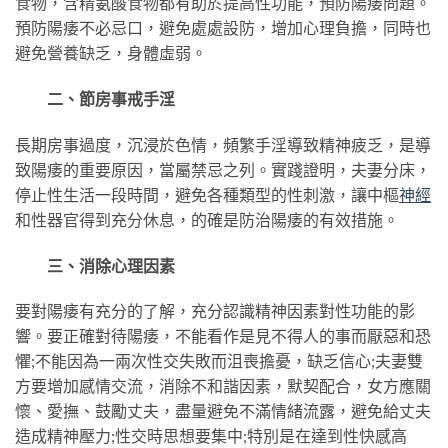
食物，含精氨酸食物都有助於提高性功能，預防陽痿問題。
預防陽痿不必忌口，避免處處設防，增加心理負擔，同時也
避免營養缺乏，身體虛弱。
二、節房事戒手淫
長期房事過度，沉浸於色情，頻繁手淫導致精神疲乏，是導
致陽痿的重要原因，當屬禁忌之列。實踐證明，夫妻分床，
停止性生活一段時間，避免各種類型的性刺激，讓中樞
神經
和性器官得到充分休息，的確是防治陽痿的有效措施。
三、消除心理因素
要對陽痿有充分的了解，充分認識精神因素對性功能的影
響。要正確對待陽痿，不能看作是見不得人的事而厭惡和恐
懼;不能因為一兩次性交失敗而沮喪擔憂，缺乏信心;夫妻雙
方要增加感情交流，消除不和諧因素，默契配合，女方應關
懷、愛撫、鼓勵丈夫，盡量避免不滿情緒流露，避免給丈夫
造成精神壓力;性交時思想要集中;特別是在達到性快感高