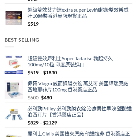
超級雙效艾力達extra super Levifil超級雙效樂威
壯10顆裝香港藥店現貨正品
$
519
BEST SELLING
超級雙效犀利士Super Tadarise 勃起持久
100mg/10粒 印度原裝進口
Price
$
519
–
$
1830
range:
偉哥 Viagra 威而鋼膜衣錠 萬艾可 美國輝瑞原廠
$519
西地那非片100mg 香港藥店正品
through
Original
Current
$
600
$
480
$1830
price
price
必利勁Priligy 必利勁膜衣錠 治療男性早洩 鹽酸達
was:
is:
泊西汀片【香港藥店正品】
$600.
$480.
Price
$
829
–
$
2129
range:
犀利士Cialis 美國禮來原廠 他達拉非 香港藥店正
$829