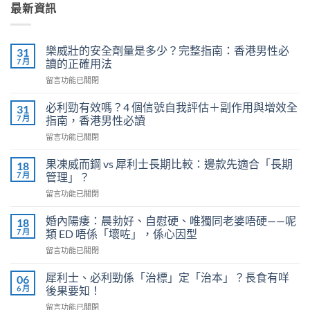
最新資訊
樂威壯的安全劑量是多少？完整指南：香港男性必
31
7 月
讀的正確用法
在
留言功能已關閉
〈樂
威
必利勁有效嗎？4 個信號自我評估＋副作用與增效全
31
壯
7 月
指南，香港男性必讀
的
在
留言功能已關閉
安
〈必
全
利
劑
果凍威而鋼 vs 犀利士長期比較：邊款先適合「長期
18
勁
量
7 月
管理」？
有
是
在
留言功能已關閉
效
多
〈果
嗎？
少？
凍
4
婚內陽痿：晨勃好、自慰硬、唯獨同老婆唔硬——呢
18
完
威
個
7 月
類 ED 唔係「壞咗」，係心因型
整
而
信
指
在
留言功能已關閉
鋼
號
南：
〈婚
vs
自
香
內
犀
犀利士、必利勁係「治標」定「治本」？長食有咩
06
我
港
陽
利
6 月
後果要知！
評
男
痿：
士
估
性
在
留言功能已關閉
晨