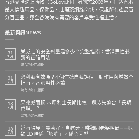
香港愛購網上購物（GoLove.hk）始創於2008年，打造香港
最大情趣用品、保健品、壯陽藥網絡商城，保證所有產品百
分百正品，讓全香港港有需要的客戶享受性福生活。
最新資訊NEWS
樂威壯的安全劑量是多少？完整指南：香港男性必
31
7 月
讀的正確用法
在
留言功能已關閉
〈樂
威
必利勁有效嗎？4 個信號自我評估＋副作用與增效全
31
壯
7 月
指南，香港男性必讀
的
在
留言功能已關閉
安
〈必
全
利
劑
果凍威而鋼 vs 犀利士長期比較：邊款先適合「長期
18
勁
量
7 月
管理」？
有
是
在
留言功能已關閉
效
多
〈果
嗎？
少？
凍
4
婚內陽痿：晨勃好、自慰硬、唯獨同老婆唔硬——呢
18
完
威
個
7 月
類 ED 唔係「壞咗」，係心因型
整
而
信
指