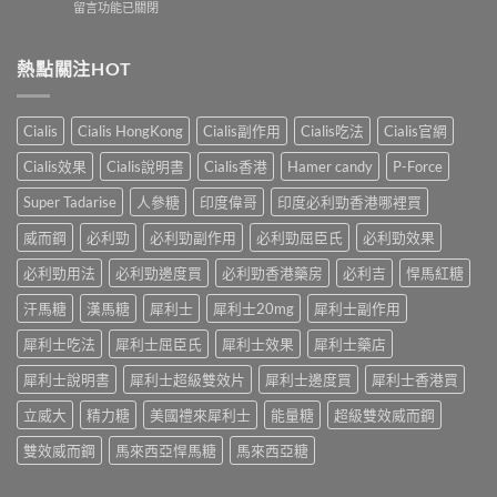
在
留言功能已關閉
鋼
號
南：
〈婚
vs
自
香
內
犀
我
港
陽
熱點關注HOT
利
評
男
痿：
士
估
性
晨
長
＋
必
勃
期
副
Cialis
Cialis HongKong
Cialis副作用
Cialis吃法
Cialis官網
讀
好、
比
作
的
自
較：
用
Cialis效果
Cialis說明書
Cialis香港
Hamer candy
P-Force
正
慰
邊
與
確
硬、
款
Super Tadarise
人參糖
印度偉哥
印度必利勁香港哪裡買
增
用
唯
先
效
法〉
獨
威而鋼
必利勁
必利勁副作用
必利勁屈臣氏
必利勁效果
適
全
中
同
合
指
老
必利勁用法
必利勁邊度買
必利勁香港藥房
必利吉
悍馬紅糖
「長
南，
婆
期
香
汗馬糖
漢馬糖
犀利士
犀利士20mg
犀利士副作用
唔
管
港
硬
理」？〉
男
犀利士吃法
犀利士屈臣氏
犀利士效果
犀利士藥店
——
中
性
呢
必
犀利士說明書
犀利士超級雙效片
犀利士邊度買
犀利士香港買
類
讀〉
ED
中
立威大
精力糖
美國禮來犀利士
能量糖
超級雙效威而鋼
唔
係
雙效威而鋼
馬來西亞悍馬糖
馬來西亞糖
「壞
咗」，
係