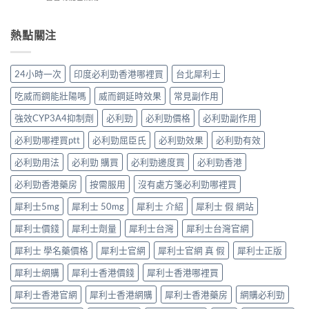
長
＋
必
〈犀
勃
期
副
讀
利
好、
比
作
的
士、
熱點關注
自
較：
用
正
必
慰
邊
與
確
利
硬、
款
增
用
勁
唯
先
24小時一次
印度必利勁香港哪裡買
台北犀利士
效
法〉
係
獨
適
全
中
「治
同
合
吃威而鋼能壯陽嗎
威而鋼延時效果
常見副作用
指
標」
老
「長
南，
定
婆
強效CYP3A4抑制劑
必利勁
必利勁價格
必利勁副作用
期
香
「治
唔
管
港
本」？
必利勁哪裡買ptt
必利勁屈臣氏
必利勁效果
必利勁有效
硬
理」？〉
男
長
——
中
性
食
必利勁用法
必利勁 購買
必利勁邊度買
必利勁香港
呢
必
有
類
讀〉
必利勁香港藥房
按需服用
沒有處方箋必利勁哪裡買
咩
ED
中
後
唔
犀利士5mg
犀利士 50mg
犀利士 介紹
犀利士 假 網站
果
係
要
「壞
犀利士價錢
犀利士劑量
犀利士台灣
犀利士台灣官網
知！〉
咗」，
中
係
犀利士 學名藥價格
犀利士官網
犀利士官網 真 假
犀利士正版
心
因
犀利士網購
犀利士香港價錢
犀利士香港哪裡買
型〉
中
犀利士香港官網
犀利士香港網購
犀利士香港藥房
網購必利勁